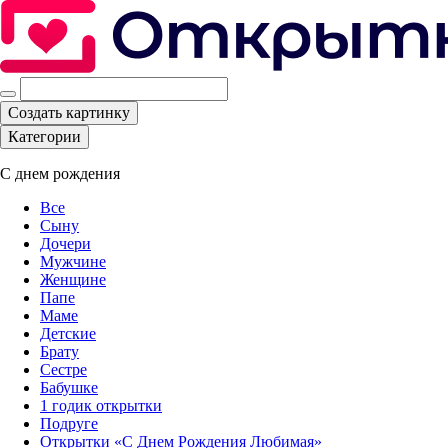
Создать картинку
Категории
С днем рождения
Все
Сыну
Дочери
Мужчине
Женщине
Папе
Маме
Детские
Брату
Сестре
Бабушке
1 годик открытки
Подруге
Открытки «С Днем Рождения Любимая»‎