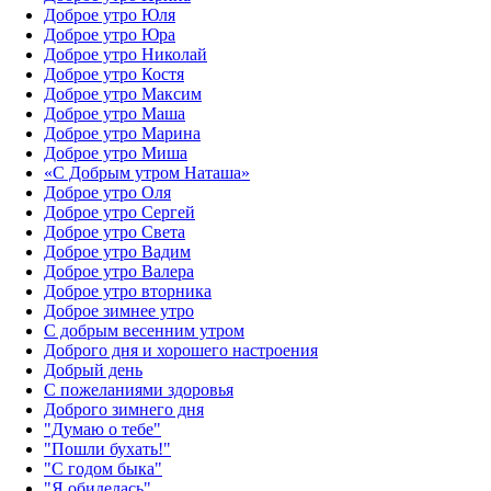
Доброе утро Юля
Доброе утро Юра
Доброе утро Николай
Доброе утро Костя
Доброе утро Максим
Доброе утро Маша
Доброе утро Марина
Доброе утро Миша
«С Добрым утром Наташа»
Доброе утро Оля
Доброе утро Сергей
Доброе утро Света
Доброе утро Вадим
Доброе утро Валера
Доброе утро вторника
Доброе зимнее утро
С добрым весенним утром
Доброго дня и хорошего настроения
Добрый день
С пожеланиями здоровья
Доброго зимнего дня
"Думаю о тебе"
"Пошли бухать!"
"С годом быка"
"Я обиделась"