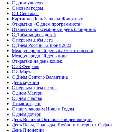
С днем учителя
С новым годом
С 1 Сентября
Картинки День Защиты Животных
Открытки «‎С днем программиста»‎
Открытки на всемирный день блондинок
С Днём защиты детей
С первым днём лета
С Днём России 12 июня 2023
Международный день шахмат открытки
Международный день пива
Открытки на день кошек
С 23 Февраля
С 8 Марта
С Днём Святого Валентина
День мужчин
С первым днем весны
С днем Матери
C днем счастья
Татьянин день
C наступающим Новым Годом
C днем дочери
День Великой Октябрьской революции
День Веры, Надежды, Любви и матери их Софии
День Пионерии