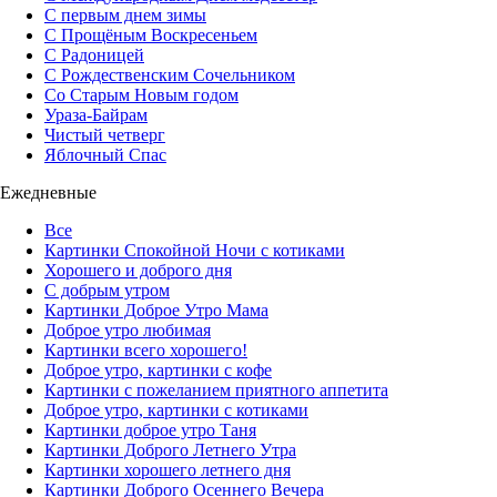
С первым днем зимы
С Прощёным Воскресеньем
С Радоницей
С Рождественским Сочельником
Со Старым Новым годом
Ураза-Байрам
Чистый четверг
Яблочный Спас
Ежедневные
Все
Картинки Спокойной Ночи с котиками
Хорошего и доброго дня
С добрым утром
Картинки Доброе Утро Мама
Доброе утро любимая
Картинки всего хорошего!
Доброе утро, картинки с кофе
Картинки с пожеланием приятного аппетита
Доброе утро, картинки с котиками
Картинки доброе утро Таня
Картинки Доброго Летнего Утра
Картинки хорошего летнего дня
Картинки Доброго Осеннего Вечера