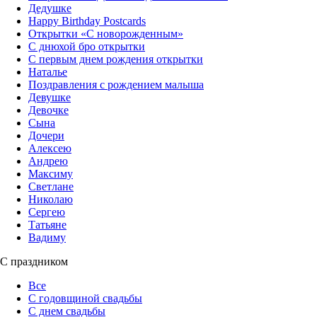
Дедушке
Happy Birthday Postcards
Открытки «‎С новорожденным»
С днюхой бро открытки
С первым днем рождения открытки
Наталье
Поздравления с рождением малыша
Девушке
Девочке
Сына
Дочери
Алексею
Андрею
Максиму
Светлане
Николаю
Сергею
Татьяне
Вадиму
С праздником
Все
С годовщиной свадьбы
С днем свадьбы