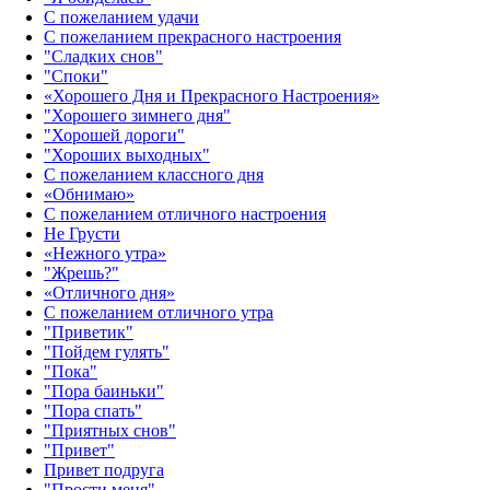
С пожеланием удачи
С пожеланием прекрасного настроения
"Сладких снов"
"Споки"
«Хорошего Дня и Прекрасного Настроения»
"Хорошего зимнего дня"
"Хорошей дороги"
"Хороших выходных"
С пожеланием классного дня
«Обнимаю»
С пожеланием отличного настроения
Не Грусти
«Нежного утра»‎
"Жрешь?"
«Отличного дня»‎
С пожеланием отличного утра
"Приветик"
"Пойдем гулять"
"Пока"
"Пора баиньки"
"Пора спать"
"Приятных снов"
"Привет"
Привет подруга
"Прости меня"