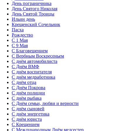
День пограничника
День Святого Николая
День Святой Троицы
Ильин день
Крещенский Сочельник
Пасха
Рождество
С 1 Мая
С 9 Мая
С Благовещением
С Вербным Воскресеньем
С днём автомобилиста
С Днём ВМФ
С днём воспитателя
С днём медработника
С днём отца
С Днём Покрова
С днём полиции
С днём рыбака
С Днём семьи, любви и верности
С днём сыновей
С днём энергетика
С днём юриста
С Крещением
С Международным Днём медсестер