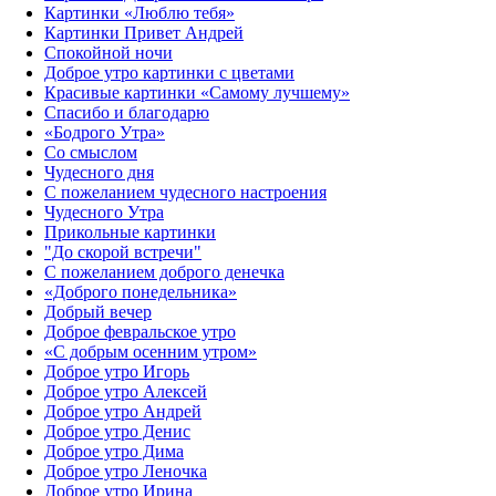
Картинки «Люблю тебя»
Картинки Привет Андрей
Спокойной ночи
Доброе утро картинки с цветами
Красивые картинки «Самому лучшему»
Спасибо и благодарю
«‎Бодрого Утра»‎
Со смыслом
Чудесного дня
С пожеланием чудесного настроения
Чудесного Утра
Прикольные картинки
"До скорой встречи"
С пожеланием доброго денечка
«Доброго понедельника»‎
Добрый вечер
Доброе февральское утро
«С добрым осенним утром»‎
Доброе утро Игорь
Доброе утро Алексей
Доброе утро Андрей
Доброе утро Денис
Доброе утро Дима
Доброе утро Леночка
Доброе утро Ирина