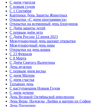
С днем учителя
С новым годом
С 1 Сентября
Картинки День Защиты Животных
Открытки «‎С днем программиста»‎
Открытки на всемирный день блондинок
С Днём защиты детей
С первым днём лета
С Днём России 12 июня 2023
Международный день шахмат открытки
Международный день пива
Открытки на день кошек
С 23 Февраля
С 8 Марта
С Днём Святого Валентина
День мужчин
С первым днем весны
С днем Матери
C днем счастья
Татьянин день
C наступающим Новым Годом
C днем дочери
День Великой Октябрьской революции
День Веры, Надежды, Любви и матери их Софии
День Пионерии