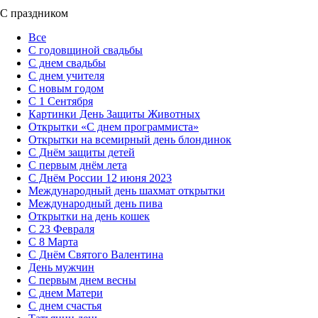
С праздником
Все
С годовщиной свадьбы
С днем свадьбы
С днем учителя
С новым годом
С 1 Сентября
Картинки День Защиты Животных
Открытки «‎С днем программиста»‎
Открытки на всемирный день блондинок
С Днём защиты детей
С первым днём лета
С Днём России 12 июня 2023
Международный день шахмат открытки
Международный день пива
Открытки на день кошек
С 23 Февраля
С 8 Марта
С Днём Святого Валентина
День мужчин
С первым днем весны
С днем Матери
C днем счастья