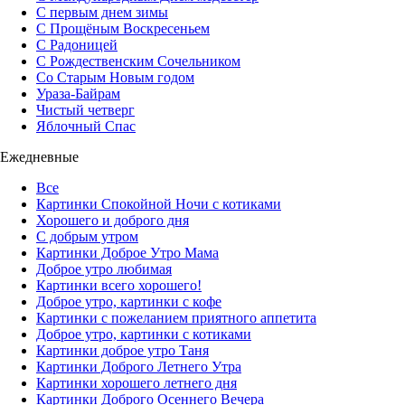
С первым днем зимы
С Прощёным Воскресеньем
С Радоницей
С Рождественским Сочельником
Со Старым Новым годом
Ураза-Байрам
Чистый четверг
Яблочный Спас
Ежедневные
Все
Картинки Спокойной Ночи с котиками
Хорошего и доброго дня
С добрым утром
Картинки Доброе Утро Мама
Доброе утро любимая
Картинки всего хорошего!
Доброе утро, картинки с кофе
Картинки с пожеланием приятного аппетита
Доброе утро, картинки с котиками
Картинки доброе утро Таня
Картинки Доброго Летнего Утра
Картинки хорошего летнего дня
Картинки Доброго Осеннего Вечера