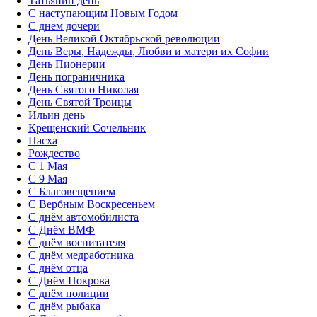
Татьянин день
C наступающим Новым Годом
C днем дочери
День Великой Октябрьской революции
День Веры, Надежды, Любви и матери их Софии
День Пионерии
День пограничника
День Святого Николая
День Святой Троицы
Ильин день
Крещенский Сочельник
Пасха
Рождество
С 1 Мая
С 9 Мая
С Благовещением
С Вербным Воскресеньем
С днём автомобилиста
С Днём ВМФ
С днём воспитателя
С днём медработника
С днём отца
С Днём Покрова
С днём полиции
С днём рыбака