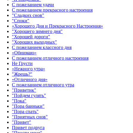
С пожеланием удачи
С пожеланием прекрасного настроения
"Сладких снов"
"Споки"
«Хорошего Дня и Прекрасного Настроения»
"Хорошего зимнего дня"
"Хорошей дороги"
"Хороших выходных"
С пожеланием классного дня
«Обнимаю»
С пожеланием отличного настроения
Не Грусти
«Нежного утра»‎
"Жрешь?"
«Отличного дня»‎
С пожеланием отличного утра
"Приветик"
"Пойдем гулять"
"Пока"
"Пора баиньки"
"Пора спать"
"Приятных снов"
"Привет"
Привет подруга
"Прости меня"