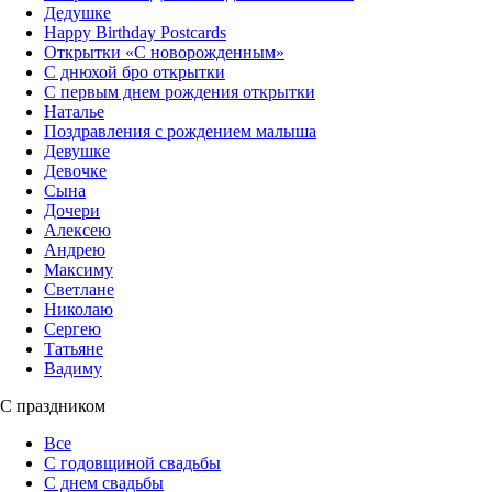
Дедушке
Happy Birthday Postcards
Открытки «‎С новорожденным»
С днюхой бро открытки
С первым днем рождения открытки
Наталье
Поздравления с рождением малыша
Девушке
Девочке
Сына
Дочери
Алексею
Андрею
Максиму
Светлане
Николаю
Сергею
Татьяне
Вадиму
С праздником
Все
С годовщиной свадьбы
С днем свадьбы