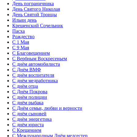
День пограничника
День Святого Николая
День Святой Троицы
Ильин день
Крещенский Сочельник
Пасха
Рождество
С 1 Мая
С 9 Мая
С Благовещением
С Вербным Воскресеньем
С днём автомобилиста
С Днём ВМФ
С днём воспитателя
С днём медработника
С днём отца
С Днём Покрова
С днём полиции
С днём рыбака
С Днём семьи, любви и верности
С днём сыновей
С днём энергетика
С днём юриста
С Крещением
С Международным Днём медсестер