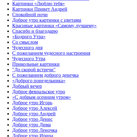
Картинки «Люблю тебя»
Картинки Привет Андрей
Спокойной ночи
Доброе утро картинки с цветами
Красивые картинки «Самому лучшему»
Спасибо и благодарю
«‎Бодрого Утра»‎
Со смыслом
Чудесного дня
С пожеланием чудесного настроения
Чудесного Утра
Прикольные картинки
"До скорой встречи"
С пожеланием доброго денечка
«Доброго понедельника»‎
Добрый вечер
Доброе февральское утро
«С добрым осенним утром»‎
Доброе утро Игорь
Доброе утро Алексей
Доброе утро Андрей
Доброе утро Денис
Доброе утро Дима
Доброе утро Леночка
Доброе утро Ирина