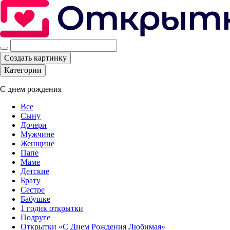
Создать картинку
Категории
С днем рождения
Все
Сыну
Дочери
Мужчине
Женщине
Папе
Маме
Детские
Брату
Сестре
Бабушке
1 годик открытки
Подруге
Открытки «С Днем Рождения Любимая»‎