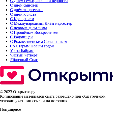
С Днём семьи, любви и верности
С днём сыновей
С днём энергетика
С днём юриста
С Крещением
С Международным Днём медсестер
С первым днем зимы
С Прощёным Воскресеньем
С Радоницей
С Рождественским Сочельником
Со Старым Новым годом
Ураза-Байрам
Чистый четверг
Яблочный Спас
© 2023 Открытко.ру
Копирование материалов сайта разрешено при обязательном
условии указании ссылки на источник.
Популярное