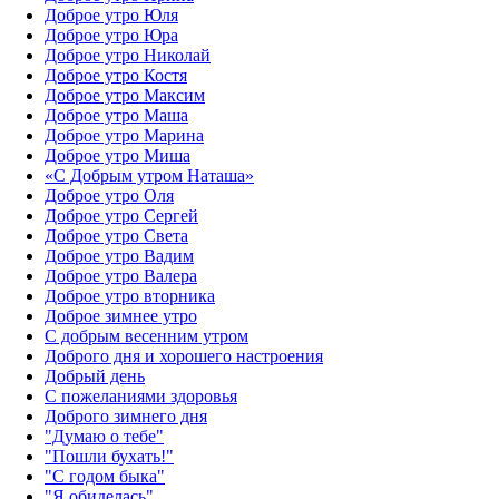
Доброе утро Юля
Доброе утро Юра
Доброе утро Николай
Доброе утро Костя
Доброе утро Максим
Доброе утро Маша
Доброе утро Марина
Доброе утро Миша
«С Добрым утром Наташа»
Доброе утро Оля
Доброе утро Сергей
Доброе утро Света
Доброе утро Вадим
Доброе утро Валера
Доброе утро вторника
Доброе зимнее утро
С добрым весенним утром
Доброго дня и хорошего настроения
Добрый день
С пожеланиями здоровья
Доброго зимнего дня
"Думаю о тебе"
"Пошли бухать!"
"С годом быка"
"Я обиделась"