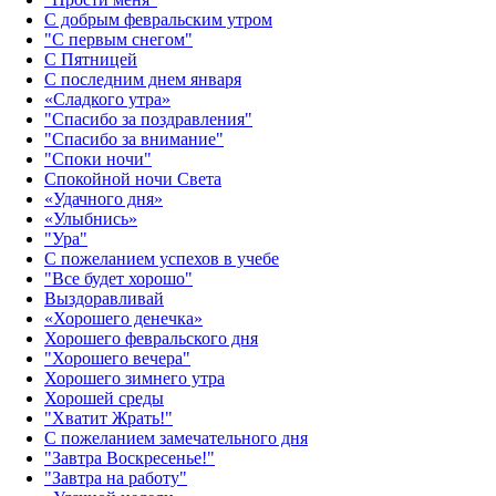
С добрым февральским утром
"С первым снегом"
С Пятницей
С последним днем января
«Сладкого утра»‎
"Спасибо за поздравления"
"Спасибо за внимание"
"Споки ночи"
Спокойной ночи Света
«Удачного дня»‎
«Улыбнись»‎
"Ура"
С пожеланием успехов в учебе
"Все будет хорошо"
Выздоравливай
«‎Хорошего денечка»‎
Хорошего февральского дня
"Хорошего вечера"
Хорошего зимнего утра
Хорошей среды
"Хватит Жрать!"
С пожеланием замечательного дня
"Завтра Воскресенье!"
"Завтра на работу"