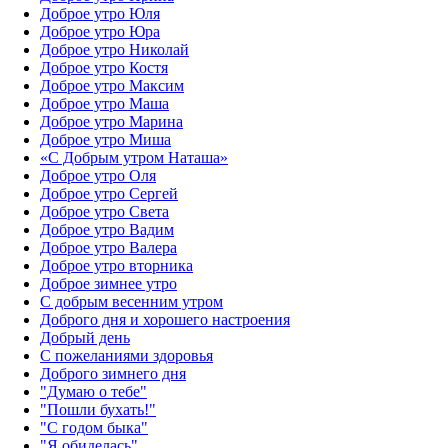
Доброе утро Юля
Доброе утро Юра
Доброе утро Николай
Доброе утро Костя
Доброе утро Максим
Доброе утро Маша
Доброе утро Марина
Доброе утро Миша
«С Добрым утром Наташа»
Доброе утро Оля
Доброе утро Сергей
Доброе утро Света
Доброе утро Вадим
Доброе утро Валера
Доброе утро вторника
Доброе зимнее утро
С добрым весенним утром
Доброго дня и хорошего настроения
Добрый день
С пожеланиями здоровья
Доброго зимнего дня
"Думаю о тебе"
"Пошли бухать!"
"С годом быка"
"Я обиделась"