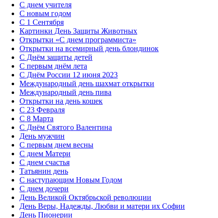
С днем учителя
С новым годом
С 1 Сентября
Картинки День Защиты Животных
Открытки «‎С днем программиста»‎
Открытки на всемирный день блондинок
С Днём защиты детей
С первым днём лета
С Днём России 12 июня 2023
Международный день шахмат открытки
Международный день пива
Открытки на день кошек
С 23 Февраля
С 8 Марта
С Днём Святого Валентина
День мужчин
С первым днем весны
С днем Матери
C днем счастья
Татьянин день
C наступающим Новым Годом
C днем дочери
День Великой Октябрьской революции
День Веры, Надежды, Любви и матери их Софии
День Пионерии