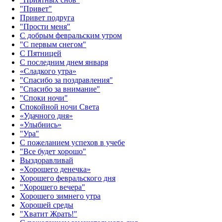
"Привет"
Привет подруга
"Прости меня"
С добрым февральским утром
"С первым снегом"
С Пятницей
С последним днем января
«Сладкого утра»‎
"Спасибо за поздравления"
"Спасибо за внимание"
"Споки ночи"
Спокойной ночи Света
«Удачного дня»‎
«Улыбнись»‎
"Ура"
С пожеланием успехов в учебе
"Все будет хорошо"
Выздоравливай
«‎Хорошего денечка»‎
Хорошего февральского дня
"Хорошего вечера"
Хорошего зимнего утра
Хорошей среды
"Хватит Жрать!"