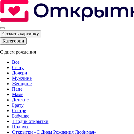
Создать картинку
Категории
С днем рождения
Все
Сыну
Дочери
Мужчине
Женщине
Папе
Маме
Детские
Брату
Сестре
Бабушке
1 годик открытки
Подруге
Открытки «С Днем Рождения Любимая»‎