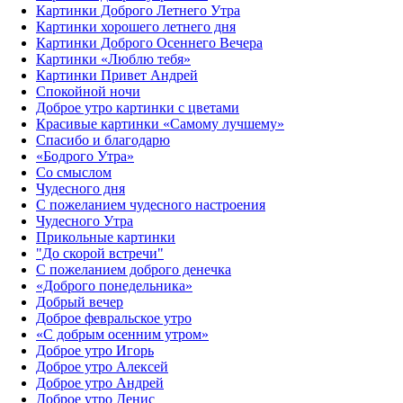
Картинки Доброго Летнего Утра
Картинки хорошего летнего дня
Картинки Доброго Осеннего Вечера
Картинки «Люблю тебя»
Картинки Привет Андрей
Спокойной ночи
Доброе утро картинки с цветами
Красивые картинки «Самому лучшему»
Спасибо и благодарю
«‎Бодрого Утра»‎
Со смыслом
Чудесного дня
С пожеланием чудесного настроения
Чудесного Утра
Прикольные картинки
"До скорой встречи"
С пожеланием доброго денечка
«Доброго понедельника»‎
Добрый вечер
Доброе февральское утро
«С добрым осенним утром»‎
Доброе утро Игорь
Доброе утро Алексей
Доброе утро Андрей
Доброе утро Денис