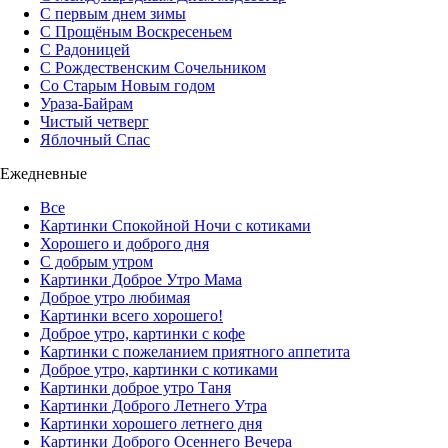
С первым днем зимы
С Прощёным Воскресеньем
С Радоницей
С Рождественским Сочельником
Со Старым Новым годом
Ураза-Байрам
Чистый четверг
Яблочный Спас
Ежедневные
Все
Картинки Спокойной Ночи с котиками
Хорошего и доброго дня
С добрым утром
Картинки Доброе Утро Мама
Доброе утро любимая
Картинки всего хорошего!
Доброе утро, картинки с кофе
Картинки с пожеланием приятного аппетита
Доброе утро, картинки с котиками
Картинки доброе утро Таня
Картинки Доброго Летнего Утра
Картинки хорошего летнего дня
Картинки Доброго Осеннего Вечера