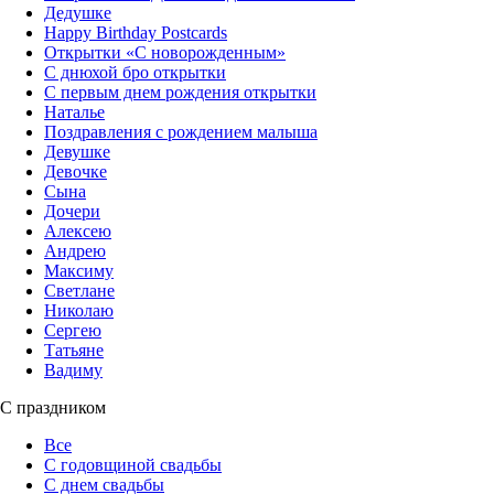
Дедушке
Happy Birthday Postcards
Открытки «‎С новорожденным»
С днюхой бро открытки
С первым днем рождения открытки
Наталье
Поздравления с рождением малыша
Девушке
Девочке
Сына
Дочери
Алексею
Андрею
Максиму
Светлане
Николаю
Сергею
Татьяне
Вадиму
С праздником
Все
С годовщиной свадьбы
С днем свадьбы