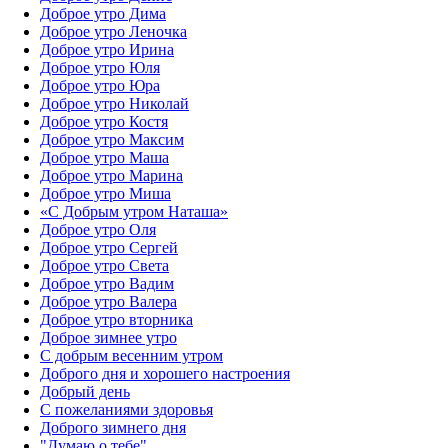
Доброе утро Дима
Доброе утро Леночка
Доброе утро Ирина
Доброе утро Юля
Доброе утро Юра
Доброе утро Николай
Доброе утро Костя
Доброе утро Максим
Доброе утро Маша
Доброе утро Марина
Доброе утро Миша
«С Добрым утром Наташа»
Доброе утро Оля
Доброе утро Сергей
Доброе утро Света
Доброе утро Вадим
Доброе утро Валера
Доброе утро вторника
Доброе зимнее утро
С добрым весенним утром
Доброго дня и хорошего настроения
Добрый день
С пожеланиями здоровья
Доброго зимнего дня
"Думаю о тебе"