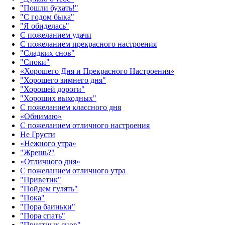
"Пошли бухать!"
"С годом быка"
"Я обиделась"
С пожеланием удачи
С пожеланием прекрасного настроения
"Сладких снов"
"Споки"
«Хорошего Дня и Прекрасного Настроения»
"Хорошего зимнего дня"
"Хорошей дороги"
"Хороших выходных"
С пожеланием классного дня
«Обнимаю»
С пожеланием отличного настроения
Не Грусти
«Нежного утра»‎
"Жрешь?"
«Отличного дня»‎
С пожеланием отличного утра
"Приветик"
"Пойдем гулять"
"Пока"
"Пора баиньки"
"Пора спать"
"Приятных снов"