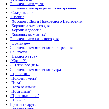
С пожеланием удачи
С пожеланием прекрасного настроения
"Сладких снов"
"Споки"
«Хорошего Дня и Прекрасного Настроения»
"Хорошего зимнего дня"
"Хорошей дороги"
"Хороших выходных"
С пожеланием классного дня
«Обнимаю»
С пожеланием отличного настроения
Не Грусти
«Нежного утра»‎
"Жрешь?"
«Отличного дня»‎
С пожеланием отличного утра
"Приветик"
"Пойдем гулять"
"Пока"
"Пора баиньки"
"Пора спать"
"Приятных снов"
"Привет"
Привет подруга
"Прости меня"