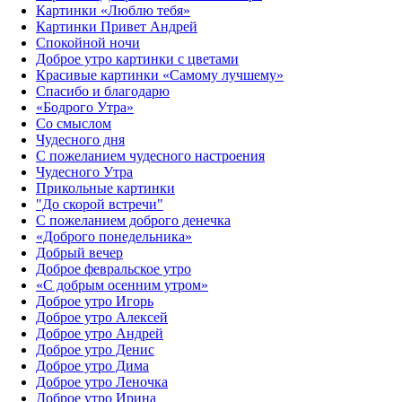
Картинки «Люблю тебя»
Картинки Привет Андрей
Спокойной ночи
Доброе утро картинки с цветами
Красивые картинки «Самому лучшему»
Спасибо и благодарю
«‎Бодрого Утра»‎
Со смыслом
Чудесного дня
С пожеланием чудесного настроения
Чудесного Утра
Прикольные картинки
"До скорой встречи"
С пожеланием доброго денечка
«Доброго понедельника»‎
Добрый вечер
Доброе февральское утро
«С добрым осенним утром»‎
Доброе утро Игорь
Доброе утро Алексей
Доброе утро Андрей
Доброе утро Денис
Доброе утро Дима
Доброе утро Леночка
Доброе утро Ирина