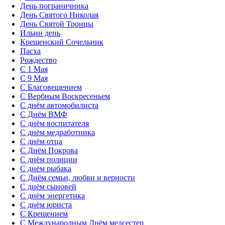
День пограничника
День Святого Николая
День Святой Троицы
Ильин день
Крещенский Сочельник
Пасха
Рождество
С 1 Мая
С 9 Мая
С Благовещением
С Вербным Воскресеньем
С днём автомобилиста
С Днём ВМФ
С днём воспитателя
С днём медработника
С днём отца
С Днём Покрова
С днём полиции
С днём рыбака
С Днём семьи, любви и верности
С днём сыновей
С днём энергетика
С днём юриста
С Крещением
С Международным Днём медсестер