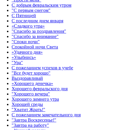
С добрым февральским утром
"С первым снегом"
С Пятницей
С последним днем января
«Сладкого утра»‎
"Спасибо за поздравления"
"Спасибо за внимание"
"Споки ночи"
Спокойной ночи Света
«Удачного дня»‎
«Улыбнись»‎
"Ура"
С пожеланием успехов в учебе
"Все будет хорошо"
Выздоравливай
«‎Хорошего денечка»‎
Хорошего февральского дня
"Хорошего вечера"
Хорошего зимнего утра
Хорошей среды
"Хватит Жрать!"
С пожеланием замечательного дня
"Завтра Воскресенье!"
"Завтра на работу"