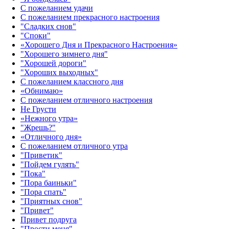
С пожеланием удачи
С пожеланием прекрасного настроения
"Сладких снов"
"Споки"
«Хорошего Дня и Прекрасного Настроения»
"Хорошего зимнего дня"
"Хорошей дороги"
"Хороших выходных"
С пожеланием классного дня
«Обнимаю»
С пожеланием отличного настроения
Не Грусти
«Нежного утра»‎
"Жрешь?"
«Отличного дня»‎
С пожеланием отличного утра
"Приветик"
"Пойдем гулять"
"Пока"
"Пора баиньки"
"Пора спать"
"Приятных снов"
"Привет"
Привет подруга
"Прости меня"