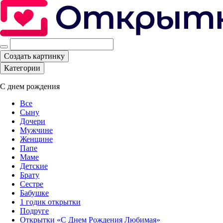
Создать картинку
Категории
С днем рождения
Все
Сыну
Дочери
Мужчине
Женщине
Папе
Маме
Детские
Брату
Сестре
Бабушке
1 годик открытки
Подруге
Открытки «С Днем Рождения Любимая»‎