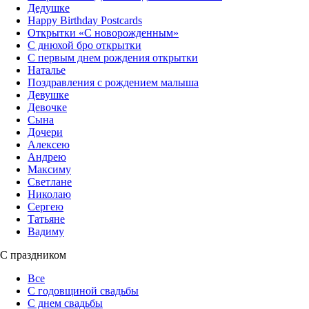
Дедушке
Happy Birthday Postcards
Открытки «‎С новорожденным»
С днюхой бро открытки
С первым днем рождения открытки
Наталье
Поздравления с рождением малыша
Девушке
Девочке
Сына
Дочери
Алексею
Андрею
Максиму
Светлане
Николаю
Сергею
Татьяне
Вадиму
С праздником
Все
С годовщиной свадьбы
С днем свадьбы