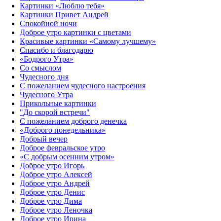
Картинки «Люблю тебя»
Картинки Привет Андрей
Спокойной ночи
Доброе утро картинки с цветами
Красивые картинки «Самому лучшему»
Спасибо и благодарю
«‎Бодрого Утра»‎
Со смыслом
Чудесного дня
С пожеланием чудесного настроения
Чудесного Утра
Прикольные картинки
"До скорой встречи"
С пожеланием доброго денечка
«Доброго понедельника»‎
Добрый вечер
Доброе февральское утро
«С добрым осенним утром»‎
Доброе утро Игорь
Доброе утро Алексей
Доброе утро Андрей
Доброе утро Денис
Доброе утро Дима
Доброе утро Леночка
Доброе утро Ирина