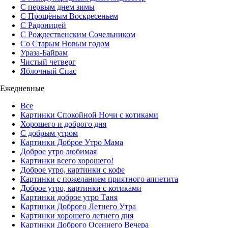
С первым днем зимы
С Прощёным Воскресеньем
С Радоницей
С Рождественским Сочельником
Со Старым Новым годом
Ураза-Байрам
Чистый четверг
Яблочный Спас
Ежедневные
Все
Картинки Спокойной Ночи с котиками
Хорошего и доброго дня
С добрым утром
Картинки Доброе Утро Мама
Доброе утро любимая
Картинки всего хорошего!
Доброе утро, картинки с кофе
Картинки с пожеланием приятного аппетита
Доброе утро, картинки с котиками
Картинки доброе утро Таня
Картинки Доброго Летнего Утра
Картинки хорошего летнего дня
Картинки Доброго Осеннего Вечера