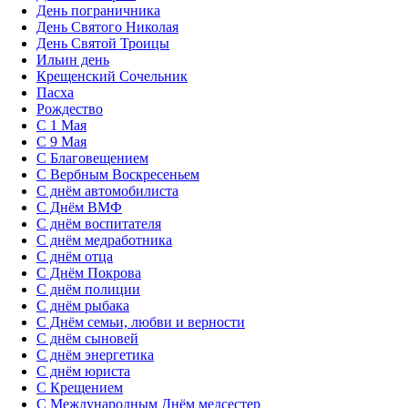
День пограничника
День Святого Николая
День Святой Троицы
Ильин день
Крещенский Сочельник
Пасха
Рождество
С 1 Мая
С 9 Мая
С Благовещением
С Вербным Воскресеньем
С днём автомобилиста
С Днём ВМФ
С днём воспитателя
С днём медработника
С днём отца
С Днём Покрова
С днём полиции
С днём рыбака
С Днём семьи, любви и верности
С днём сыновей
С днём энергетика
С днём юриста
С Крещением
С Международным Днём медсестер