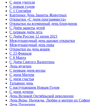
С днем учителя
С новым годом
С 1 Сентября
Картинки День Защиты Животных
Открытки «‎С днем программиста»‎
Открытки на всемирный день блондинок
С Днём защиты детей
С первым днём лета
С Днём России 12 июня 2023
Международный день шахмат открытки
Международный день пива
Открытки на день кошек
С 23 Февраля
С 8 Марта
С Днём Святого Валентина
День мужчин
С первым днем весны
С днем Матери
C днем счастья
Татьянин день
C наступающим Новым Годом
C днем дочери
День Великой Октябрьской революции
День Веры, Надежды, Любви и матери их Софии
День Пионерии