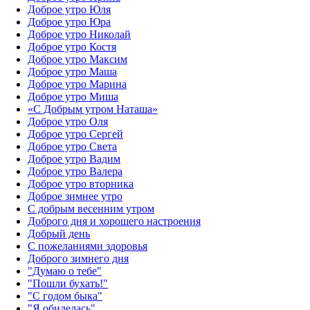
Доброе утро Юля
Доброе утро Юра
Доброе утро Николай
Доброе утро Костя
Доброе утро Максим
Доброе утро Маша
Доброе утро Марина
Доброе утро Миша
«С Добрым утром Наташа»
Доброе утро Оля
Доброе утро Сергей
Доброе утро Света
Доброе утро Вадим
Доброе утро Валера
Доброе утро вторника
Доброе зимнее утро
С добрым весенним утром
Доброго дня и хорошего настроения
Добрый день
С пожеланиями здоровья
Доброго зимнего дня
"Думаю о тебе"
"Пошли бухать!"
"С годом быка"
"Я обиделась"