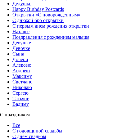
Дедушке
Happy Birthday Postcards
Открытки «‎С новорожденным»
С днюхой бро открытки
С первым днем рождения открытки
Наталье
Поздравления с рождением малыша
Девушке
Девочке
Сына
Дочери
Алексею
Андрею
Максиму
Светлане
Николаю
Сергею
Татьяне
Вадиму
С праздником
Все
С годовщиной свадьбы
С днем свадьбы