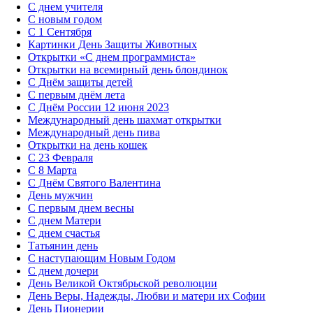
С днем учителя
С новым годом
С 1 Сентября
Картинки День Защиты Животных
Открытки «‎С днем программиста»‎
Открытки на всемирный день блондинок
С Днём защиты детей
С первым днём лета
С Днём России 12 июня 2023
Международный день шахмат открытки
Международный день пива
Открытки на день кошек
С 23 Февраля
С 8 Марта
С Днём Святого Валентина
День мужчин
С первым днем весны
С днем Матери
C днем счастья
Татьянин день
C наступающим Новым Годом
C днем дочери
День Великой Октябрьской революции
День Веры, Надежды, Любви и матери их Софии
День Пионерии