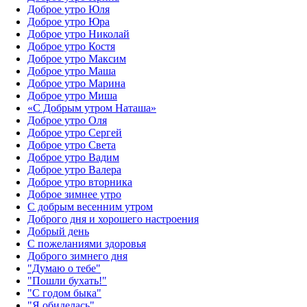
Доброе утро Юля
Доброе утро Юра
Доброе утро Николай
Доброе утро Костя
Доброе утро Максим
Доброе утро Маша
Доброе утро Марина
Доброе утро Миша
«С Добрым утром Наташа»
Доброе утро Оля
Доброе утро Сергей
Доброе утро Света
Доброе утро Вадим
Доброе утро Валера
Доброе утро вторника
Доброе зимнее утро
С добрым весенним утром
Доброго дня и хорошего настроения
Добрый день
С пожеланиями здоровья
Доброго зимнего дня
"Думаю о тебе"
"Пошли бухать!"
"С годом быка"
"Я обиделась"