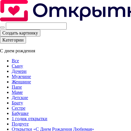
Создать картинку
Категории
С днем рождения
Все
Сыну
Дочери
Мужчине
Женщине
Папе
Маме
Детские
Брату
Сестре
Бабушке
1 годик открытки
Подруге
Открытки «С Днем Рождения Любимая»‎