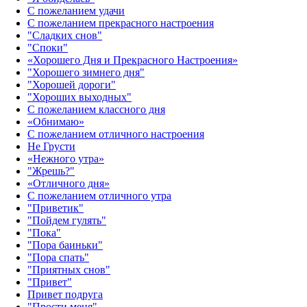
С пожеланием удачи
С пожеланием прекрасного настроения
"Сладких снов"
"Споки"
«Хорошего Дня и Прекрасного Настроения»
"Хорошего зимнего дня"
"Хорошей дороги"
"Хороших выходных"
С пожеланием классного дня
«Обнимаю»
С пожеланием отличного настроения
Не Грусти
«Нежного утра»‎
"Жрешь?"
«Отличного дня»‎
С пожеланием отличного утра
"Приветик"
"Пойдем гулять"
"Пока"
"Пора баиньки"
"Пора спать"
"Приятных снов"
"Привет"
Привет подруга
"Прости меня"