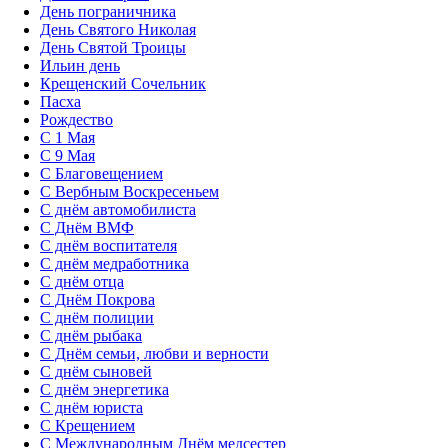
День пограничника
День Святого Николая
День Святой Троицы
Ильин день
Крещенский Сочельник
Пасха
Рождество
С 1 Мая
С 9 Мая
С Благовещением
С Вербным Воскресеньем
С днём автомобилиста
С Днём ВМФ
С днём воспитателя
С днём медработника
С днём отца
С Днём Покрова
С днём полиции
С днём рыбака
С Днём семьи, любви и верности
С днём сыновей
С днём энергетика
С днём юриста
С Крещением
С Международным Днём медсестер