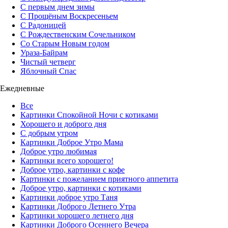
С первым днем зимы
С Прощёным Воскресеньем
С Радоницей
С Рождественским Сочельником
Со Старым Новым годом
Ураза-Байрам
Чистый четверг
Яблочный Спас
Ежедневные
Все
Картинки Спокойной Ночи с котиками
Хорошего и доброго дня
С добрым утром
Картинки Доброе Утро Мама
Доброе утро любимая
Картинки всего хорошего!
Доброе утро, картинки с кофе
Картинки с пожеланием приятного аппетита
Доброе утро, картинки с котиками
Картинки доброе утро Таня
Картинки Доброго Летнего Утра
Картинки хорошего летнего дня
Картинки Доброго Осеннего Вечера