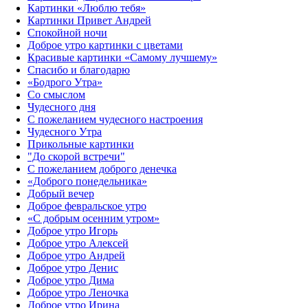
Картинки «Люблю тебя»
Картинки Привет Андрей
Спокойной ночи
Доброе утро картинки с цветами
Красивые картинки «Самому лучшему»
Спасибо и благодарю
«‎Бодрого Утра»‎
Со смыслом
Чудесного дня
С пожеланием чудесного настроения
Чудесного Утра
Прикольные картинки
"До скорой встречи"
С пожеланием доброго денечка
«Доброго понедельника»‎
Добрый вечер
Доброе февральское утро
«С добрым осенним утром»‎
Доброе утро Игорь
Доброе утро Алексей
Доброе утро Андрей
Доброе утро Денис
Доброе утро Дима
Доброе утро Леночка
Доброе утро Ирина