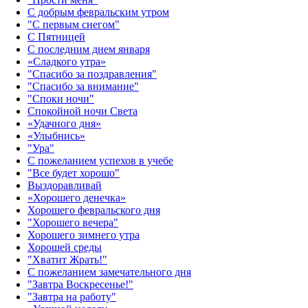
С добрым февральским утром
"С первым снегом"
С Пятницей
С последним днем января
«Сладкого утра»‎
"Спасибо за поздравления"
"Спасибо за внимание"
"Споки ночи"
Спокойной ночи Света
«Удачного дня»‎
«Улыбнись»‎
"Ура"
С пожеланием успехов в учебе
"Все будет хорошо"
Выздоравливай
«‎Хорошего денечка»‎
Хорошего февральского дня
"Хорошего вечера"
Хорошего зимнего утра
Хорошей среды
"Хватит Жрать!"
С пожеланием замечательного дня
"Завтра Воскресенье!"
"Завтра на работу"