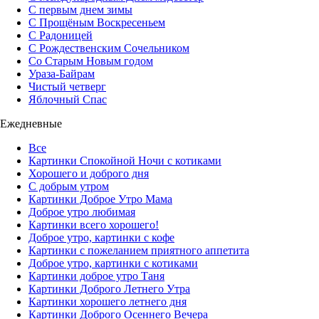
С первым днем зимы
С Прощёным Воскресеньем
С Радоницей
С Рождественским Сочельником
Со Старым Новым годом
Ураза-Байрам
Чистый четверг
Яблочный Спас
Ежедневные
Все
Картинки Спокойной Ночи с котиками
Хорошего и доброго дня
С добрым утром
Картинки Доброе Утро Мама
Доброе утро любимая
Картинки всего хорошего!
Доброе утро, картинки с кофе
Картинки с пожеланием приятного аппетита
Доброе утро, картинки с котиками
Картинки доброе утро Таня
Картинки Доброго Летнего Утра
Картинки хорошего летнего дня
Картинки Доброго Осеннего Вечера