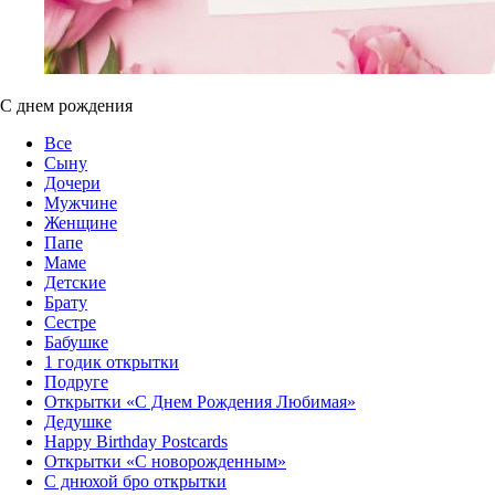
С днем рождения
Все
Сыну
Дочери
Мужчине
Женщине
Папе
Маме
Детские
Брату
Сестре
Бабушке
1 годик открытки
Подруге
Открытки «С Днем Рождения Любимая»‎
Дедушке
Happy Birthday Postcards
Открытки «‎С новорожденным»
С днюхой бро открытки