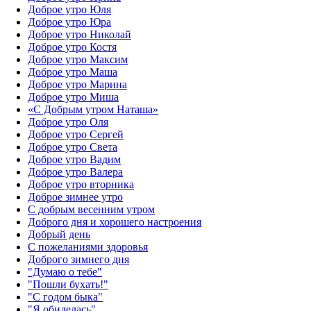
Доброе утро Юля
Доброе утро Юра
Доброе утро Николай
Доброе утро Костя
Доброе утро Максим
Доброе утро Маша
Доброе утро Марина
Доброе утро Миша
«С Добрым утром Наташа»
Доброе утро Оля
Доброе утро Сергей
Доброе утро Света
Доброе утро Вадим
Доброе утро Валера
Доброе утро вторника
Доброе зимнее утро
С добрым весенним утром
Доброго дня и хорошего настроения
Добрый день
С пожеланиями здоровья
Доброго зимнего дня
"Думаю о тебе"
"Пошли бухать!"
"С годом быка"
"Я обиделась"