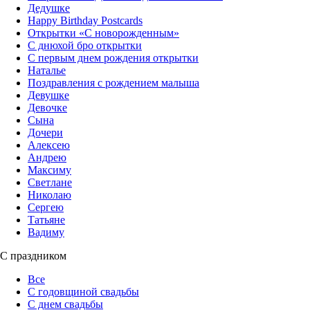
Дедушке
Happy Birthday Postcards
Открытки «‎С новорожденным»
С днюхой бро открытки
С первым днем рождения открытки
Наталье
Поздравления с рождением малыша
Девушке
Девочке
Сына
Дочери
Алексею
Андрею
Максиму
Светлане
Николаю
Сергею
Татьяне
Вадиму
С праздником
Все
С годовщиной свадьбы
С днем свадьбы