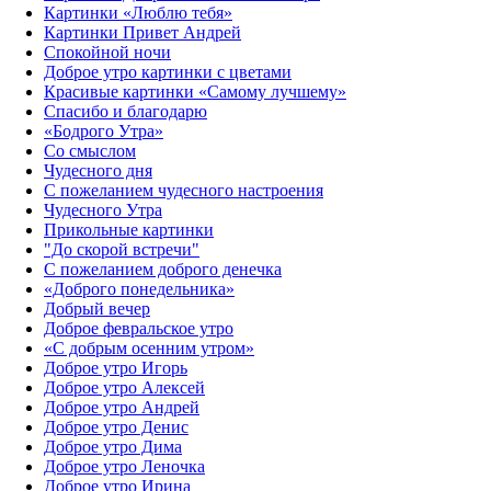
Картинки «Люблю тебя»
Картинки Привет Андрей
Спокойной ночи
Доброе утро картинки с цветами
Красивые картинки «Самому лучшему»
Спасибо и благодарю
«‎Бодрого Утра»‎
Со смыслом
Чудесного дня
С пожеланием чудесного настроения
Чудесного Утра
Прикольные картинки
"До скорой встречи"
С пожеланием доброго денечка
«Доброго понедельника»‎
Добрый вечер
Доброе февральское утро
«С добрым осенним утром»‎
Доброе утро Игорь
Доброе утро Алексей
Доброе утро Андрей
Доброе утро Денис
Доброе утро Дима
Доброе утро Леночка
Доброе утро Ирина