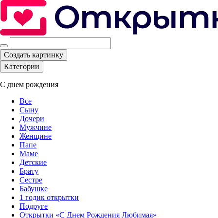
Создать картинку
Категории
С днем рождения
Все
Сыну
Дочери
Мужчине
Женщине
Папе
Маме
Детские
Брату
Сестре
Бабушке
1 годик открытки
Подруге
Открытки «С Днем Рождения Любимая»‎