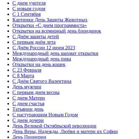
С днем учителя
С новым годом
С 1 Сентября
Картинки День Защиты Животных
Открытки «‎С днем программиста»‎
Открытки на всемирный день блондинок
С Днём защиты детей
С первым днём лета
С Днём России 12 июня 2023
Международный день шахмат открытки
Международный день пива
Открытки на день кошек
С 23 Февраля
С 8 Марта
С Днём Святого Валентина
День мужчин
С первым днем весны
С днем Матери
C днем счастья
Татьянин день
C наступающим Новым Годом
C днем дочери
День Великой Октябрьской революции
День Веры, Надежды, Любви и матери их Софии
День Пионерии