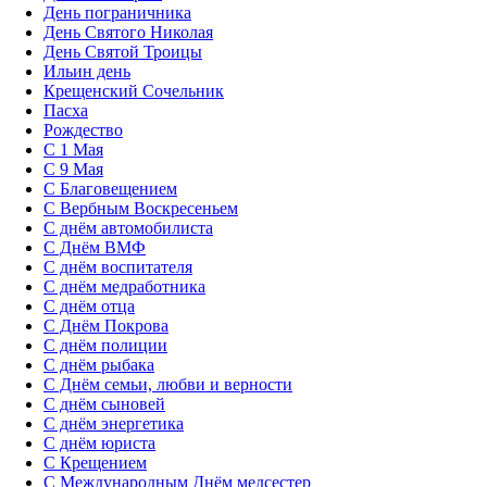
День пограничника
День Святого Николая
День Святой Троицы
Ильин день
Крещенский Сочельник
Пасха
Рождество
С 1 Мая
С 9 Мая
С Благовещением
С Вербным Воскресеньем
С днём автомобилиста
С Днём ВМФ
С днём воспитателя
С днём медработника
С днём отца
С Днём Покрова
С днём полиции
С днём рыбака
С Днём семьи, любви и верности
С днём сыновей
С днём энергетика
С днём юриста
С Крещением
С Международным Днём медсестер