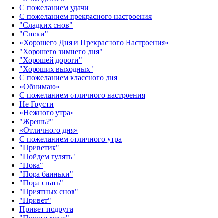
С пожеланием удачи
С пожеланием прекрасного настроения
"Сладких снов"
"Споки"
«Хорошего Дня и Прекрасного Настроения»
"Хорошего зимнего дня"
"Хорошей дороги"
"Хороших выходных"
С пожеланием классного дня
«Обнимаю»
С пожеланием отличного настроения
Не Грусти
«Нежного утра»‎
"Жрешь?"
«Отличного дня»‎
С пожеланием отличного утра
"Приветик"
"Пойдем гулять"
"Пока"
"Пора баиньки"
"Пора спать"
"Приятных снов"
"Привет"
Привет подруга
"Прости меня"