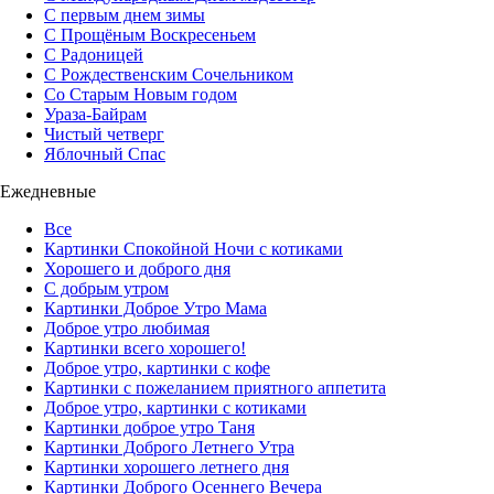
С первым днем зимы
С Прощёным Воскресеньем
С Радоницей
С Рождественским Сочельником
Со Старым Новым годом
Ураза-Байрам
Чистый четверг
Яблочный Спас
Ежедневные
Все
Картинки Спокойной Ночи с котиками
Хорошего и доброго дня
С добрым утром
Картинки Доброе Утро Мама
Доброе утро любимая
Картинки всего хорошего!
Доброе утро, картинки с кофе
Картинки с пожеланием приятного аппетита
Доброе утро, картинки с котиками
Картинки доброе утро Таня
Картинки Доброго Летнего Утра
Картинки хорошего летнего дня
Картинки Доброго Осеннего Вечера