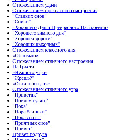
С пожеланием удачи
С пожеланием прекрасного настроения
"Сладких снов"
"Споки"
«Хорошего Дня и Прекрасного Настроения»
"Хорошего зимнего дня"
"Хорошей дороги"
"Хороших выходных"
С пожеланием классного дня
«Обнимаю»
С пожеланием отличного настроения
Не Грусти
«Нежного утра»‎
"Жрешь?"
«Отличного дня»‎
С пожеланием отличного утра
"Приветик"
"Пойдем гулять"
"Пока"
"Пора баиньки"
"Пора спать"
"Приятных снов"
"Привет"
Привет подруга
"Прости меня"