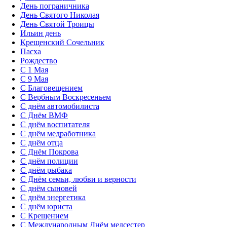
День пограничника
День Святого Николая
День Святой Троицы
Ильин день
Крещенский Сочельник
Пасха
Рождество
С 1 Мая
С 9 Мая
С Благовещением
С Вербным Воскресеньем
С днём автомобилиста
С Днём ВМФ
С днём воспитателя
С днём медработника
С днём отца
С Днём Покрова
С днём полиции
С днём рыбака
С Днём семьи, любви и верности
С днём сыновей
С днём энергетика
С днём юриста
С Крещением
С Международным Днём медсестер