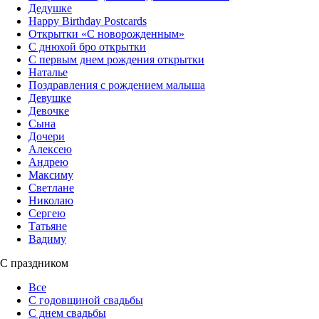
Дедушке
Happy Birthday Postcards
Открытки «‎С новорожденным»
С днюхой бро открытки
С первым днем рождения открытки
Наталье
Поздравления с рождением малыша
Девушке
Девочке
Сына
Дочери
Алексею
Андрею
Максиму
Светлане
Николаю
Сергею
Татьяне
Вадиму
С праздником
Все
С годовщиной свадьбы
С днем свадьбы