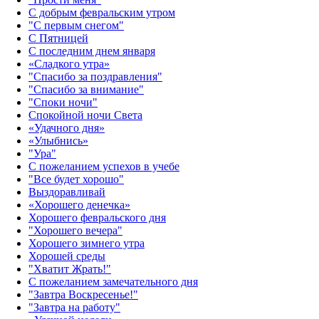
С добрым февральским утром
"С первым снегом"
С Пятницей
С последним днем января
«Сладкого утра»‎
"Спасибо за поздравления"
"Спасибо за внимание"
"Споки ночи"
Спокойной ночи Света
«Удачного дня»‎
«Улыбнись»‎
"Ура"
С пожеланием успехов в учебе
"Все будет хорошо"
Выздоравливай
«‎Хорошего денечка»‎
Хорошего февральского дня
"Хорошего вечера"
Хорошего зимнего утра
Хорошей среды
"Хватит Жрать!"
С пожеланием замечательного дня
"Завтра Воскресенье!"
"Завтра на работу"