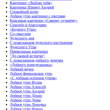
Картинки «Люблю тебя»
Картинки Привет Андрей
Спокойной ночи
Доброе утро картинки с цветами
Красивые картинки «Самому лучшему»
Спасибо и благодарю
«‎Бодрого Утра»‎
Со смыслом
Чудесного дня
С пожеланием чудесного настроения
Чудесного Утра
Прикольные картинки
"До скорой встречи"
С пожеланием доброго денечка
«Доброго понедельника»‎
Добрый вечер
Доброе февральское утро
«С добрым осенним утром»‎
Доброе утро Игорь
Доброе утро Алексей
Доброе утро Андрей
Доброе утро Денис
Доброе утро Дима
Доброе утро Леночка
Доброе утро Ирина