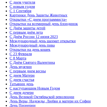
С днем учителя
С новым годом
С 1 Сентября
Картинки День Защиты Животных
Открытки «‎С днем программиста»‎
Открытки на всемирный день блондинок
С Днём защиты детей
С первым днём лета
С Днём России 12 июня 2023
Международный день шахмат открытки
Международный день пива
Открытки на день кошек
С 23 Февраля
С 8 Марта
С Днём Святого Валентина
День мужчин
С первым днем весны
С днем Матери
C днем счастья
Татьянин день
C наступающим Новым Годом
C днем дочери
День Великой Октябрьской революции
День Веры, Надежды, Любви и матери их Софии
День Пионерии