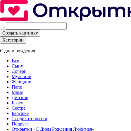
Создать картинку
Категории
С днем рождения
Все
Сыну
Дочери
Мужчине
Женщине
Папе
Маме
Детские
Брату
Сестре
Бабушке
1 годик открытки
Подруге
Открытки «С Днем Рождения Любимая»‎