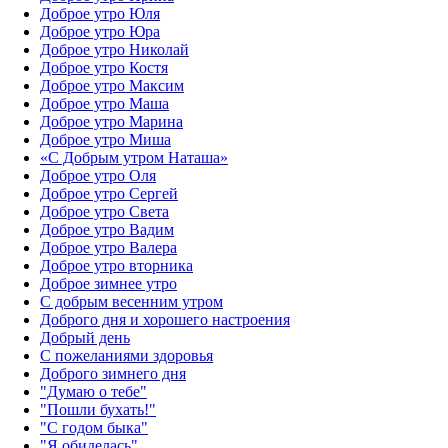
Доброе утро Юля
Доброе утро Юра
Доброе утро Николай
Доброе утро Костя
Доброе утро Максим
Доброе утро Маша
Доброе утро Марина
Доброе утро Миша
«С Добрым утром Наташа»
Доброе утро Оля
Доброе утро Сергей
Доброе утро Света
Доброе утро Вадим
Доброе утро Валера
Доброе утро вторника
Доброе зимнее утро
С добрым весенним утром
Доброго дня и хорошего настроения
Добрый день
С пожеланиями здоровья
Доброго зимнего дня
"Думаю о тебе"
"Пошли бухать!"
"С годом быка"
"Я обиделась"