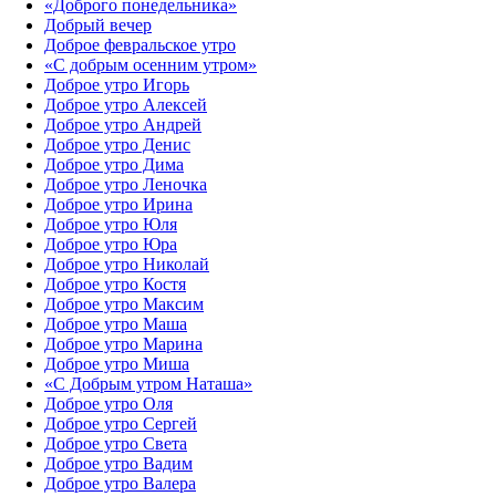
«Доброго понедельника»‎
Добрый вечер
Доброе февральское утро
«С добрым осенним утром»‎
Доброе утро Игорь
Доброе утро Алексей
Доброе утро Андрей
Доброе утро Денис
Доброе утро Дима
Доброе утро Леночка
Доброе утро Ирина
Доброе утро Юля
Доброе утро Юра
Доброе утро Николай
Доброе утро Костя
Доброе утро Максим
Доброе утро Маша
Доброе утро Марина
Доброе утро Миша
«С Добрым утром Наташа»
Доброе утро Оля
Доброе утро Сергей
Доброе утро Света
Доброе утро Вадим
Доброе утро Валера