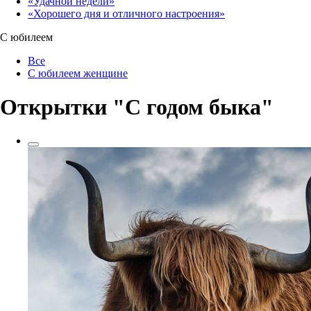
«Удачной недели»‎
«Хорошего дня и отличного настроения»‎
С юбилеем
Все
С юбилеем женщине
Открытки "С годом быка"