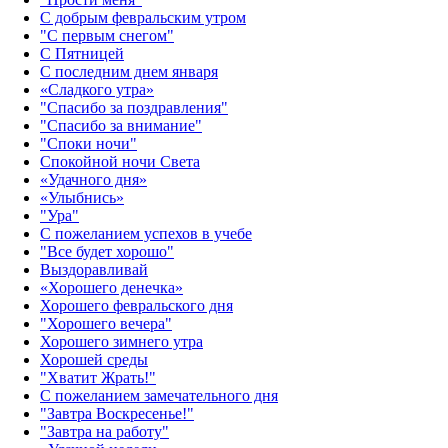
С добрым февральским утром
"С первым снегом"
С Пятницей
С последним днем января
«Сладкого утра»‎
"Спасибо за поздравления"
"Спасибо за внимание"
"Споки ночи"
Спокойной ночи Света
«Удачного дня»‎
«Улыбнись»‎
"Ура"
С пожеланием успехов в учебе
"Все будет хорошо"
Выздоравливай
«‎Хорошего денечка»‎
Хорошего февральского дня
"Хорошего вечера"
Хорошего зимнего утра
Хорошей среды
"Хватит Жрать!"
С пожеланием замечательного дня
"Завтра Воскресенье!"
"Завтра на работу"