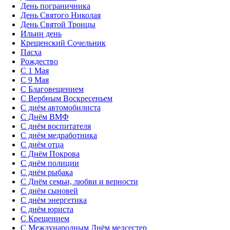
День пограничника
День Святого Николая
День Святой Троицы
Ильин день
Крещенский Сочельник
Пасха
Рождество
С 1 Мая
С 9 Мая
С Благовещением
С Вербным Воскресеньем
С днём автомобилиста
С Днём ВМФ
С днём воспитателя
С днём медработника
С днём отца
С Днём Покрова
С днём полиции
С днём рыбака
С Днём семьи, любви и верности
С днём сыновей
С днём энергетика
С днём юриста
С Крещением
С Международным Днём медсестер