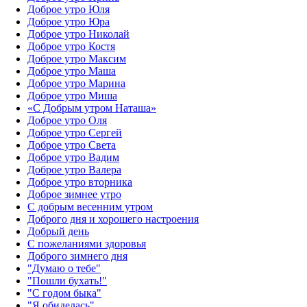
Доброе утро Юля
Доброе утро Юра
Доброе утро Николай
Доброе утро Костя
Доброе утро Максим
Доброе утро Маша
Доброе утро Марина
Доброе утро Миша
«С Добрым утром Наташа»
Доброе утро Оля
Доброе утро Сергей
Доброе утро Света
Доброе утро Вадим
Доброе утро Валера
Доброе утро вторника
Доброе зимнее утро
С добрым весенним утром
Доброго дня и хорошего настроения
Добрый день
С пожеланиями здоровья
Доброго зимнего дня
"Думаю о тебе"
"Пошли бухать!"
"С годом быка"
"Я обиделась"