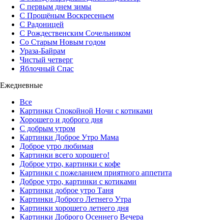
С первым днем зимы
С Прощёным Воскресеньем
С Радоницей
С Рождественским Сочельником
Со Старым Новым годом
Ураза-Байрам
Чистый четверг
Яблочный Спас
Ежедневные
Все
Картинки Спокойной Ночи с котиками
Хорошего и доброго дня
С добрым утром
Картинки Доброе Утро Мама
Доброе утро любимая
Картинки всего хорошего!
Доброе утро, картинки с кофе
Картинки с пожеланием приятного аппетита
Доброе утро, картинки с котиками
Картинки доброе утро Таня
Картинки Доброго Летнего Утра
Картинки хорошего летнего дня
Картинки Доброго Осеннего Вечера