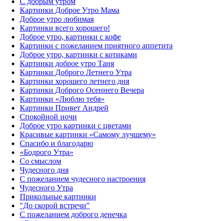
С добрым утром
Картинки Доброе Утро Мама
Доброе утро любимая
Картинки всего хорошего!
Доброе утро, картинки с кофе
Картинки с пожеланием приятного аппетита
Доброе утро, картинки с котиками
Картинки доброе утро Таня
Картинки Доброго Летнего Утра
Картинки хорошего летнего дня
Картинки Доброго Осеннего Вечера
Картинки «Люблю тебя»
Картинки Привет Андрей
Спокойной ночи
Доброе утро картинки с цветами
Красивые картинки «Самому лучшему»
Спасибо и благодарю
«‎Бодрого Утра»‎
Со смыслом
Чудесного дня
С пожеланием чудесного настроения
Чудесного Утра
Прикольные картинки
"До скорой встречи"
С пожеланием доброго денечка