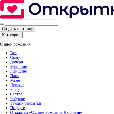
Создать картинку
Категории
С днем рождения
Все
Сыну
Дочери
Мужчине
Женщине
Папе
Маме
Детские
Брату
Сестре
Бабушке
1 годик открытки
Подруге
Открытки «С Днем Рождения Любимая»‎