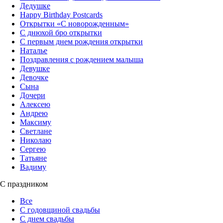
Дедушке
Happy Birthday Postcards
Открытки «‎С новорожденным»
С днюхой бро открытки
С первым днем рождения открытки
Наталье
Поздравления с рождением малыша
Девушке
Девочке
Сына
Дочери
Алексею
Андрею
Максиму
Светлане
Николаю
Сергею
Татьяне
Вадиму
С праздником
Все
С годовщиной свадьбы
С днем свадьбы