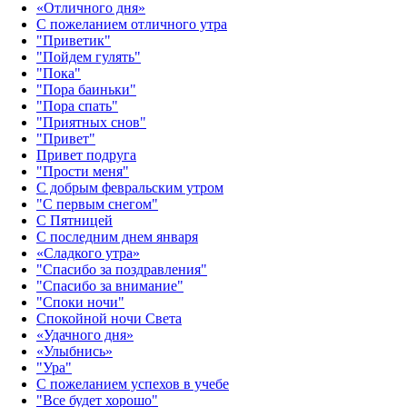
«Отличного дня»‎
С пожеланием отличного утра
"Приветик"
"Пойдем гулять"
"Пока"
"Пора баиньки"
"Пора спать"
"Приятных снов"
"Привет"
Привет подруга
"Прости меня"
С добрым февральским утром
"С первым снегом"
С Пятницей
С последним днем января
«Сладкого утра»‎
"Спасибо за поздравления"
"Спасибо за внимание"
"Споки ночи"
Спокойной ночи Света
«Удачного дня»‎
«Улыбнись»‎
"Ура"
С пожеланием успехов в учебе
"Все будет хорошо"