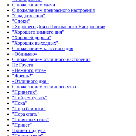
С пожеланием удачи
С пожеланием прекрасного настроения
"Сладких снов"
"Споки"
«Хорошего Дня и Прекрасного Настроения»
"Хорошего зимнего дня"
"Хорошей дороги"
"Хороших выходных"
С пожеланием классного дня
«Обнимаю»
С пожеланием отличного настроения
Не Грусти
«Нежного утра»‎
"Жрешь?"
«Отличного дня»‎
С пожеланием отличного утра
"Приветик"
"Пойдем гулять"
"Пока"
"Пора баиньки"
"Пора спать"
"Приятных снов"
"Привет"
Привет подруга
"Прости меня"