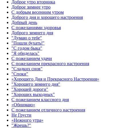
Доброе утро вторника
Доброе зимнее утро
С добрым весенним утром
Доброго дня и хорошего настроения
Добрый день
С пожеланиями здоровья
Доброго зимнего дня
"Думаю о тебе"
"Пошли бухать!"
"С годом быка"
"Я обиделась"
С пожеланием удачи
С пожеланием прекрасного настроения
"Сладких снов"
"Споки"
«Хорошего Дня и Прекрасного Настроения»
"Хорошего зимнего дня"
"Хорошей дороги"
"Хороших выходных"
С пожеланием классного дня
«Обнимаю»
С пожеланием отличного настроения
Не Грусти
«Нежного утра»‎
"Жрешь?"