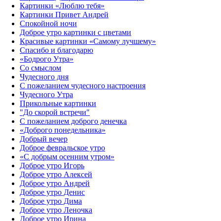
Картинки «Люблю тебя»
Картинки Привет Андрей
Спокойной ночи
Доброе утро картинки с цветами
Красивые картинки «Самому лучшему»
Спасибо и благодарю
«‎Бодрого Утра»‎
Со смыслом
Чудесного дня
С пожеланием чудесного настроения
Чудесного Утра
Прикольные картинки
"До скорой встречи"
С пожеланием доброго денечка
«Доброго понедельника»‎
Добрый вечер
Доброе февральское утро
«С добрым осенним утром»‎
Доброе утро Игорь
Доброе утро Алексей
Доброе утро Андрей
Доброе утро Денис
Доброе утро Дима
Доброе утро Леночка
Доброе утро Ирина