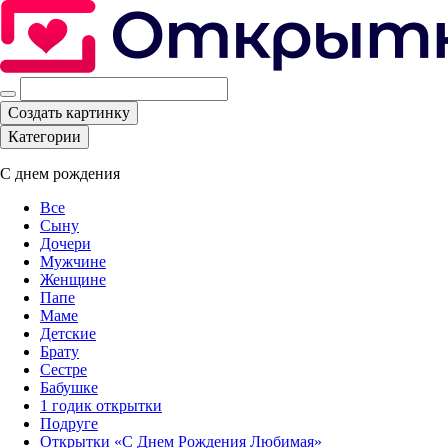
Создать картинку
Категории
С днем рождения
Все
Сыну
Дочери
Мужчине
Женщине
Папе
Маме
Детские
Брату
Сестре
Бабушке
1 годик открытки
Подруге
Открытки «С Днем Рождения Любимая»‎