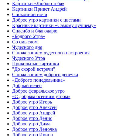
Картинки «Люблю тебя»
Картинки Привет Андрей
Спокойной ночи
Доброе утро картинки с цветами
Красивые картинки «Самому лучшему»
Спасибо и благодарю
«‎Бодрого Утра»‎
Со смыслом
Чудесного дня
С пожеланием чудесного настроения
Чудесного Утра
Прикольные картинки
"До скорой встречи"
С пожеланием доброго денечка
«Доброго понедельника»‎
Добрый вечер
Доброе февральское утро
«С добрым осенним утром»‎
Доброе утро Игорь
Доброе утро Алексей
Доброе утро Андрей
Доброе утро Денис
Доброе утро Дима
Доброе утро Леночка
Доброе утро Ирина