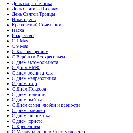
День пограничника
День Святого Николая
День Святой Троицы
Ильин день
Крещенский Сочельник
Пасха
Рождество
С 1 Мая
С 9 Мая
С Благовещением
С Вербным Воскресеньем
С днём автомобилиста
С Днём ВМФ
С днём воспитателя
С днём медработника
С днём отца
С Днём Покрова
С днём полиции
С днём рыбака
С Днём семьи, любви и верности
С днём сыновей
С днём энергетика
С днём юриста
С Крещением
С Международным Днём медсестер