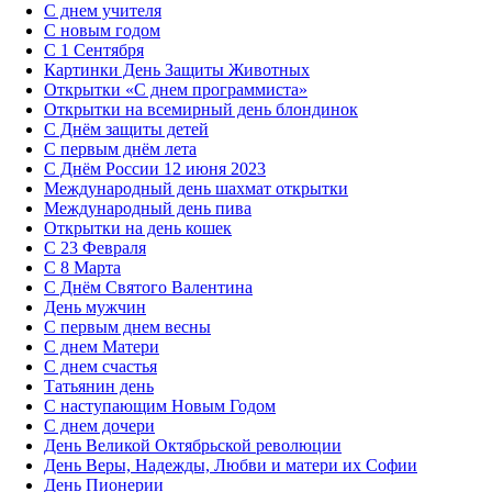
С днем учителя
С новым годом
С 1 Сентября
Картинки День Защиты Животных
Открытки «‎С днем программиста»‎
Открытки на всемирный день блондинок
С Днём защиты детей
С первым днём лета
С Днём России 12 июня 2023
Международный день шахмат открытки
Международный день пива
Открытки на день кошек
С 23 Февраля
С 8 Марта
С Днём Святого Валентина
День мужчин
С первым днем весны
С днем Матери
C днем счастья
Татьянин день
C наступающим Новым Годом
C днем дочери
День Великой Октябрьской революции
День Веры, Надежды, Любви и матери их Софии
День Пионерии