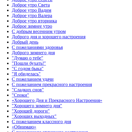
Доброе утро Света
Доброе утро Вадим
Доброе утро Валера
Доброе утро вторника
Доброе зимнее утро
С добрым весенним утром
Доброго дня и хорошего настроения
Добрый день
С пожеланиями здоровья
Доброго зимнего дня
"Думаю о тебе"
"Пошли бухать!"
"С годом быка"
"Я обиделась"
С пожеланием удачи
С пожеланием прекрасного настроения
"Сладких снов"
"Споки"
«Хорошего Дня и Прекрасного Настроения»
"Хорошего зимнего дня"
"Хорошей дороги"
"Хороших выходных"
С пожеланием классного дня
«Обнимаю»