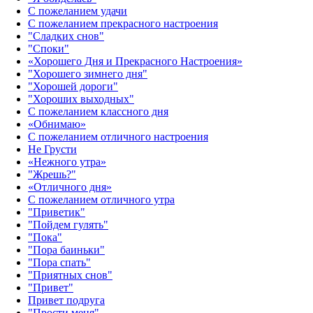
С пожеланием удачи
С пожеланием прекрасного настроения
"Сладких снов"
"Споки"
«Хорошего Дня и Прекрасного Настроения»
"Хорошего зимнего дня"
"Хорошей дороги"
"Хороших выходных"
С пожеланием классного дня
«Обнимаю»
С пожеланием отличного настроения
Не Грусти
«Нежного утра»‎
"Жрешь?"
«Отличного дня»‎
С пожеланием отличного утра
"Приветик"
"Пойдем гулять"
"Пока"
"Пора баиньки"
"Пора спать"
"Приятных снов"
"Привет"
Привет подруга
"Прости меня"