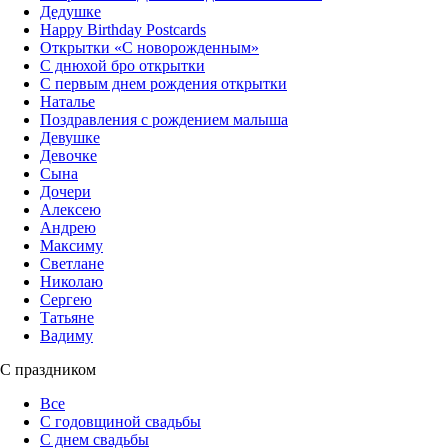
Дедушке
Happy Birthday Postcards
Открытки «‎С новорожденным»
С днюхой бро открытки
С первым днем рождения открытки
Наталье
Поздравления с рождением малыша
Девушке
Девочке
Сына
Дочери
Алексею
Андрею
Максиму
Светлане
Николаю
Сергею
Татьяне
Вадиму
С праздником
Все
С годовщиной свадьбы
С днем свадьбы