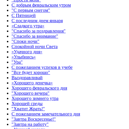
С добрым февральским утром
"С первым снегом"
С Пятницей
С последним днем января
«Сладкого утра»‎
"Спасибо за поздравления"
"Спасибо за внимание"
"Споки ночи"
Спокойной ночи Света
«Удачного дня»‎
«Улыбнись»‎
"Ура"
С пожеланием успехов в учебе
"Все будет хорошо"
Выздоравливай
«‎Хорошего денечка»‎
Хорошего февральского дня
"Хорошего вечера"
Хорошего зимнего утра
Хорошей среды
"Хватит Жрать!"
С пожеланием замечательного дня
"Завтра Воскресенье!"
"Завтра на работу"