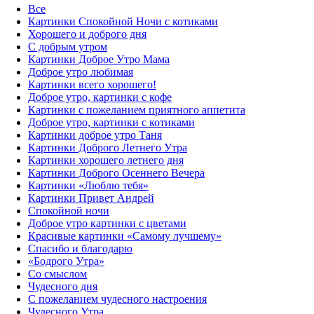
Все
Картинки Спокойной Ночи с котиками
Хорошего и доброго дня
С добрым утром
Картинки Доброе Утро Мама
Доброе утро любимая
Картинки всего хорошего!
Доброе утро, картинки с кофе
Картинки с пожеланием приятного аппетита
Доброе утро, картинки с котиками
Картинки доброе утро Таня
Картинки Доброго Летнего Утра
Картинки хорошего летнего дня
Картинки Доброго Осеннего Вечера
Картинки «Люблю тебя»
Картинки Привет Андрей
Спокойной ночи
Доброе утро картинки с цветами
Красивые картинки «Самому лучшему»
Спасибо и благодарю
«‎Бодрого Утра»‎
Со смыслом
Чудесного дня
С пожеланием чудесного настроения
Чудесного Утра