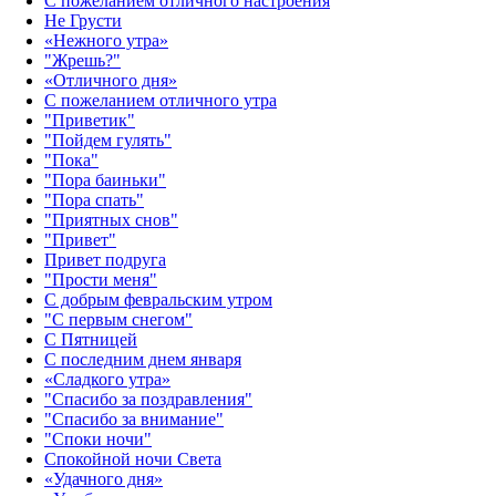
С пожеланием отличного настроения
Не Грусти
«Нежного утра»‎
"Жрешь?"
«Отличного дня»‎
С пожеланием отличного утра
"Приветик"
"Пойдем гулять"
"Пока"
"Пора баиньки"
"Пора спать"
"Приятных снов"
"Привет"
Привет подруга
"Прости меня"
С добрым февральским утром
"С первым снегом"
С Пятницей
С последним днем января
«Сладкого утра»‎
"Спасибо за поздравления"
"Спасибо за внимание"
"Споки ночи"
Спокойной ночи Света
«Удачного дня»‎