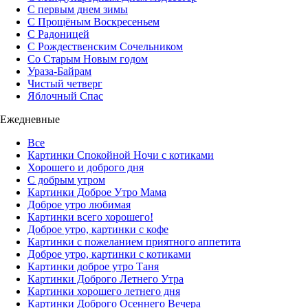
С первым днем зимы
С Прощёным Воскресеньем
С Радоницей
С Рождественским Сочельником
Со Старым Новым годом
Ураза-Байрам
Чистый четверг
Яблочный Спас
Ежедневные
Все
Картинки Спокойной Ночи с котиками
Хорошего и доброго дня
С добрым утром
Картинки Доброе Утро Мама
Доброе утро любимая
Картинки всего хорошего!
Доброе утро, картинки с кофе
Картинки с пожеланием приятного аппетита
Доброе утро, картинки с котиками
Картинки доброе утро Таня
Картинки Доброго Летнего Утра
Картинки хорошего летнего дня
Картинки Доброго Осеннего Вечера