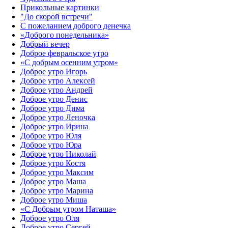
Прикольные картинки
"До скорой встречи"
С пожеланием доброго денечка
«Доброго понедельника»‎
Добрый вечер
Доброе февральское утро
«С добрым осенним утром»‎
Доброе утро Игорь
Доброе утро Алексей
Доброе утро Андрей
Доброе утро Денис
Доброе утро Дима
Доброе утро Леночка
Доброе утро Ирина
Доброе утро Юля
Доброе утро Юра
Доброе утро Николай
Доброе утро Костя
Доброе утро Максим
Доброе утро Маша
Доброе утро Марина
Доброе утро Миша
«С Добрым утром Наташа»
Доброе утро Оля
Доброе утро Сергей