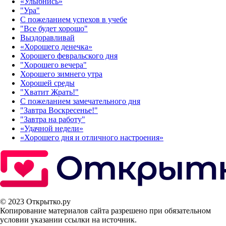
«Улыбнись»‎
"Ура"
С пожеланием успехов в учебе
"Все будет хорошо"
Выздоравливай
«‎Хорошего денечка»‎
Хорошего февральского дня
"Хорошего вечера"
Хорошего зимнего утра
Хорошей среды
"Хватит Жрать!"
С пожеланием замечательного дня
"Завтра Воскресенье!"
"Завтра на работу"
«Удачной недели»‎
«Хорошего дня и отличного настроения»‎
© 2023 Открытко.ру
Копирование материалов сайта разрешено при обязательном
условии указании ссылки на источник.