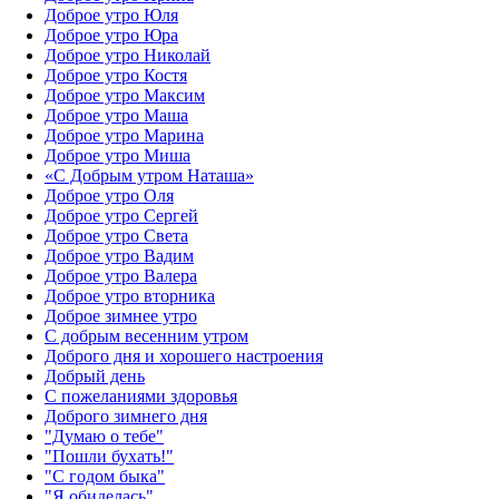
Доброе утро Юля
Доброе утро Юра
Доброе утро Николай
Доброе утро Костя
Доброе утро Максим
Доброе утро Маша
Доброе утро Марина
Доброе утро Миша
«С Добрым утром Наташа»
Доброе утро Оля
Доброе утро Сергей
Доброе утро Света
Доброе утро Вадим
Доброе утро Валера
Доброе утро вторника
Доброе зимнее утро
С добрым весенним утром
Доброго дня и хорошего настроения
Добрый день
С пожеланиями здоровья
Доброго зимнего дня
"Думаю о тебе"
"Пошли бухать!"
"С годом быка"
"Я обиделась"