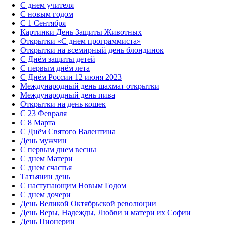
С днем учителя
С новым годом
С 1 Сентября
Картинки День Защиты Животных
Открытки «‎С днем программиста»‎
Открытки на всемирный день блондинок
С Днём защиты детей
С первым днём лета
С Днём России 12 июня 2023
Международный день шахмат открытки
Международный день пива
Открытки на день кошек
С 23 Февраля
С 8 Марта
С Днём Святого Валентина
День мужчин
С первым днем весны
С днем Матери
C днем счастья
Татьянин день
C наступающим Новым Годом
C днем дочери
День Великой Октябрьской революции
День Веры, Надежды, Любви и матери их Софии
День Пионерии