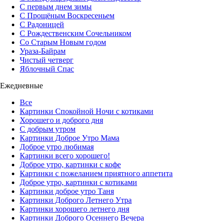
С первым днем зимы
С Прощёным Воскресеньем
С Радоницей
С Рождественским Сочельником
Со Старым Новым годом
Ураза-Байрам
Чистый четверг
Яблочный Спас
Ежедневные
Все
Картинки Спокойной Ночи с котиками
Хорошего и доброго дня
С добрым утром
Картинки Доброе Утро Мама
Доброе утро любимая
Картинки всего хорошего!
Доброе утро, картинки с кофе
Картинки с пожеланием приятного аппетита
Доброе утро, картинки с котиками
Картинки доброе утро Таня
Картинки Доброго Летнего Утра
Картинки хорошего летнего дня
Картинки Доброго Осеннего Вечера