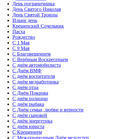
День пограничника
День Святого Николая
День Святой Троицы
Ильин день
Крещенский Сочельник
Пасха
Рождество
С 1 Мая
С 9 Мая
С Благовещением
С Вербным Воскресеньем
С днём автомобилиста
С Днём ВМФ
С днём воспитателя
С днём медработника
С днём отца
С Днём Покрова
С днём полиции
С днём рыбака
С Днём семьи, любви и верности
С днём сыновей
С днём энергетика
С днём юриста
С Крещением
С Международным Днём медсестер