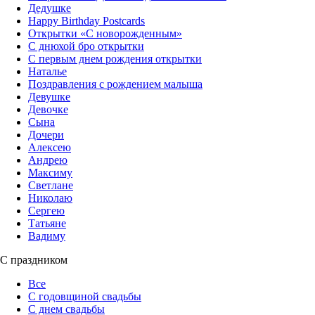
Дедушке
Happy Birthday Postcards
Открытки «‎С новорожденным»
С днюхой бро открытки
С первым днем рождения открытки
Наталье
Поздравления с рождением малыша
Девушке
Девочке
Сына
Дочери
Алексею
Андрею
Максиму
Светлане
Николаю
Сергею
Татьяне
Вадиму
С праздником
Все
С годовщиной свадьбы
С днем свадьбы