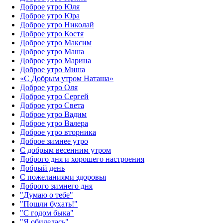
Доброе утро Юля
Доброе утро Юра
Доброе утро Николай
Доброе утро Костя
Доброе утро Максим
Доброе утро Маша
Доброе утро Марина
Доброе утро Миша
«С Добрым утром Наташа»
Доброе утро Оля
Доброе утро Сергей
Доброе утро Света
Доброе утро Вадим
Доброе утро Валера
Доброе утро вторника
Доброе зимнее утро
С добрым весенним утром
Доброго дня и хорошего настроения
Добрый день
С пожеланиями здоровья
Доброго зимнего дня
"Думаю о тебе"
"Пошли бухать!"
"С годом быка"
"Я обиделась"