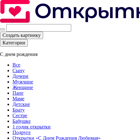
Создать картинку
Категории
С днем рождения
Все
Сыну
Дочери
Мужчине
Женщине
Папе
Маме
Детские
Брату
Сестре
Бабушке
1 годик открытки
Подруге
Открытки «С Днем Рождения Любимая»‎