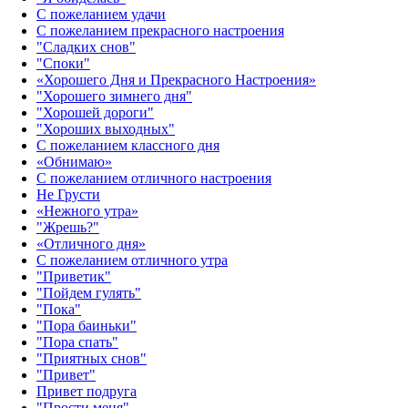
С пожеланием удачи
С пожеланием прекрасного настроения
"Сладких снов"
"Споки"
«Хорошего Дня и Прекрасного Настроения»
"Хорошего зимнего дня"
"Хорошей дороги"
"Хороших выходных"
С пожеланием классного дня
«Обнимаю»
С пожеланием отличного настроения
Не Грусти
«Нежного утра»‎
"Жрешь?"
«Отличного дня»‎
С пожеланием отличного утра
"Приветик"
"Пойдем гулять"
"Пока"
"Пора баиньки"
"Пора спать"
"Приятных снов"
"Привет"
Привет подруга
"Прости меня"