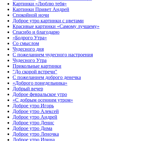
Картинки «Люблю тебя»
Картинки Привет Андрей
Спокойной ночи
Доброе утро картинки с цветами
Красивые картинки «Самому лучшему»
Спасибо и благодарю
«‎Бодрого Утра»‎
Со смыслом
Чудесного дня
С пожеланием чудесного настроения
Чудесного Утра
Прикольные картинки
"До скорой встречи"
С пожеланием доброго денечка
«Доброго понедельника»‎
Добрый вечер
Доброе февральское утро
«С добрым осенним утром»‎
Доброе утро Игорь
Доброе утро Алексей
Доброе утро Андрей
Доброе утро Денис
Доброе утро Дима
Доброе утро Леночка
Доброе утро Ирина