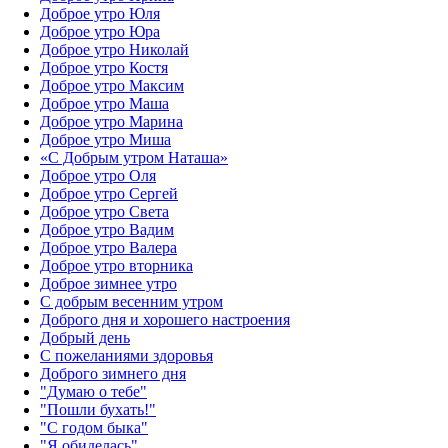
Доброе утро Юля
Доброе утро Юра
Доброе утро Николай
Доброе утро Костя
Доброе утро Максим
Доброе утро Маша
Доброе утро Марина
Доброе утро Миша
«С Добрым утром Наташа»
Доброе утро Оля
Доброе утро Сергей
Доброе утро Света
Доброе утро Вадим
Доброе утро Валера
Доброе утро вторника
Доброе зимнее утро
С добрым весенним утром
Доброго дня и хорошего настроения
Добрый день
С пожеланиями здоровья
Доброго зимнего дня
"Думаю о тебе"
"Пошли бухать!"
"С годом быка"
"Я обиделась"