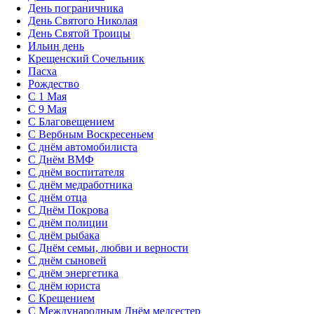
День пограничника
День Святого Николая
День Святой Троицы
Ильин день
Крещенский Сочельник
Пасха
Рождество
С 1 Мая
С 9 Мая
С Благовещением
С Вербным Воскресеньем
С днём автомобилиста
С Днём ВМФ
С днём воспитателя
С днём медработника
С днём отца
С Днём Покрова
С днём полиции
С днём рыбака
С Днём семьи, любви и верности
С днём сыновей
С днём энергетика
С днём юриста
С Крещением
С Международным Днём медсестер