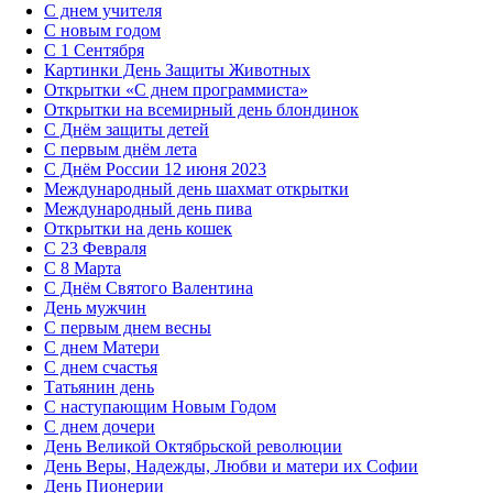
С днем учителя
С новым годом
С 1 Сентября
Картинки День Защиты Животных
Открытки «‎С днем программиста»‎
Открытки на всемирный день блондинок
С Днём защиты детей
С первым днём лета
С Днём России 12 июня 2023
Международный день шахмат открытки
Международный день пива
Открытки на день кошек
С 23 Февраля
С 8 Марта
С Днём Святого Валентина
День мужчин
С первым днем весны
С днем Матери
C днем счастья
Татьянин день
C наступающим Новым Годом
C днем дочери
День Великой Октябрьской революции
День Веры, Надежды, Любви и матери их Софии
День Пионерии