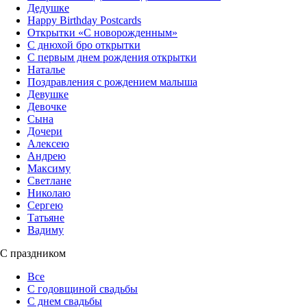
Дедушке
Happy Birthday Postcards
Открытки «‎С новорожденным»
С днюхой бро открытки
С первым днем рождения открытки
Наталье
Поздравления с рождением малыша
Девушке
Девочке
Сына
Дочери
Алексею
Андрею
Максиму
Светлане
Николаю
Сергею
Татьяне
Вадиму
С праздником
Все
С годовщиной свадьбы
С днем свадьбы