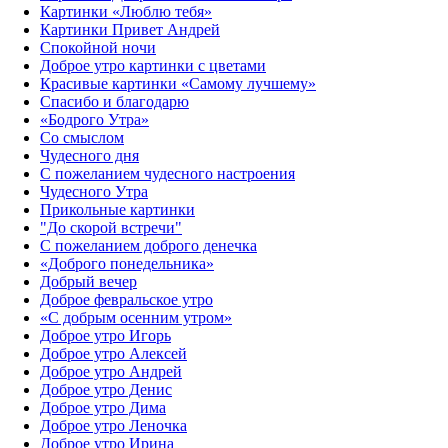
Картинки «Люблю тебя»
Картинки Привет Андрей
Спокойной ночи
Доброе утро картинки с цветами
Красивые картинки «Самому лучшему»
Спасибо и благодарю
«‎Бодрого Утра»‎
Со смыслом
Чудесного дня
С пожеланием чудесного настроения
Чудесного Утра
Прикольные картинки
"До скорой встречи"
С пожеланием доброго денечка
«Доброго понедельника»‎
Добрый вечер
Доброе февральское утро
«С добрым осенним утром»‎
Доброе утро Игорь
Доброе утро Алексей
Доброе утро Андрей
Доброе утро Денис
Доброе утро Дима
Доброе утро Леночка
Доброе утро Ирина