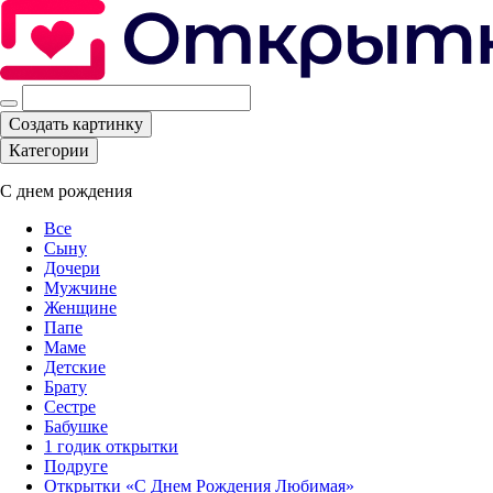
Создать картинку
Категории
С днем рождения
Все
Сыну
Дочери
Мужчине
Женщине
Папе
Маме
Детские
Брату
Сестре
Бабушке
1 годик открытки
Подруге
Открытки «С Днем Рождения Любимая»‎