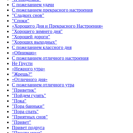
С пожеланием удачи
С пожеланием прекрасного настроения
"Сладких снов"
"Споки"
«Хорошего Дня и Прекрасного Настроения»
"Хорошего зимнего дня"
"Хорошей дороги"
"Хороших выходных"
С пожеланием классного дня
«Обнимаю»
С пожеланием отличного настроения
Не Грусти
«Нежного утра»‎
"Жрешь?"
«Отличного дня»‎
С пожеланием отличного утра
"Приветик"
"Пойдем гулять"
"Пока"
"Пора баиньки"
"Пора спать"
"Приятных снов"
"Привет"
Привет подруга
"Прости меня"