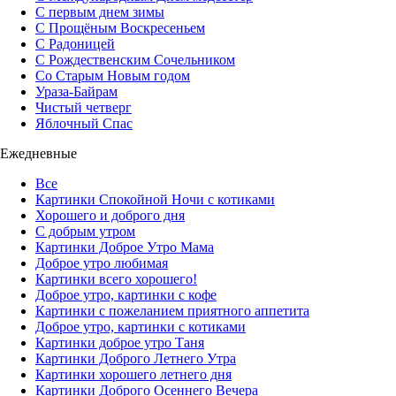
С первым днем зимы
С Прощёным Воскресеньем
С Радоницей
С Рождественским Сочельником
Со Старым Новым годом
Ураза-Байрам
Чистый четверг
Яблочный Спас
Ежедневные
Все
Картинки Спокойной Ночи с котиками
Хорошего и доброго дня
С добрым утром
Картинки Доброе Утро Мама
Доброе утро любимая
Картинки всего хорошего!
Доброе утро, картинки с кофе
Картинки с пожеланием приятного аппетита
Доброе утро, картинки с котиками
Картинки доброе утро Таня
Картинки Доброго Летнего Утра
Картинки хорошего летнего дня
Картинки Доброго Осеннего Вечера