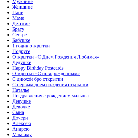
Мужчине
Женщине
Папе
Маме
Детские
Брату
Сестре
Бабушке
1 годик открытки
Подруге
Открытки «С Днем Рождения Любимая»‎
Дедушке
Happy Birthday Postcards
Открытки «‎С новорожденным»
С днюхой бро открытки
С первым днем рождения открытки
Наталье
Поздравления с рождением малыша
Девушке
Девочке
Сына
Дочери
Алексею
Андрею
Максиму