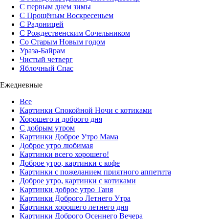
С первым днем зимы
С Прощёным Воскресеньем
С Радоницей
С Рождественским Сочельником
Со Старым Новым годом
Ураза-Байрам
Чистый четверг
Яблочный Спас
Ежедневные
Все
Картинки Спокойной Ночи с котиками
Хорошего и доброго дня
С добрым утром
Картинки Доброе Утро Мама
Доброе утро любимая
Картинки всего хорошего!
Доброе утро, картинки с кофе
Картинки с пожеланием приятного аппетита
Доброе утро, картинки с котиками
Картинки доброе утро Таня
Картинки Доброго Летнего Утра
Картинки хорошего летнего дня
Картинки Доброго Осеннего Вечера