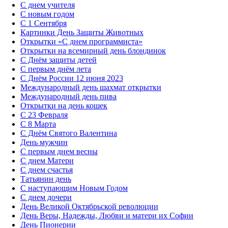
С днем учителя
С новым годом
С 1 Сентября
Картинки День Защиты Животных
Открытки «‎С днем программиста»‎
Открытки на всемирный день блондинок
С Днём защиты детей
С первым днём лета
С Днём России 12 июня 2023
Международный день шахмат открытки
Международный день пива
Открытки на день кошек
С 23 Февраля
С 8 Марта
С Днём Святого Валентина
День мужчин
С первым днем весны
С днем Матери
C днем счастья
Татьянин день
C наступающим Новым Годом
C днем дочери
День Великой Октябрьской революции
День Веры, Надежды, Любви и матери их Софии
День Пионерии