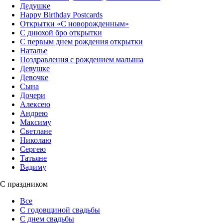
Дедушке
Happy Birthday Postcards
Открытки «‎С новорожденным»
С днюхой бро открытки
С первым днем рождения открытки
Наталье
Поздравления с рождением малыша
Девушке
Девочке
Сына
Дочери
Алексею
Андрею
Максиму
Светлане
Николаю
Сергею
Татьяне
Вадиму
С праздником
Все
С годовщиной свадьбы
С днем свадьбы