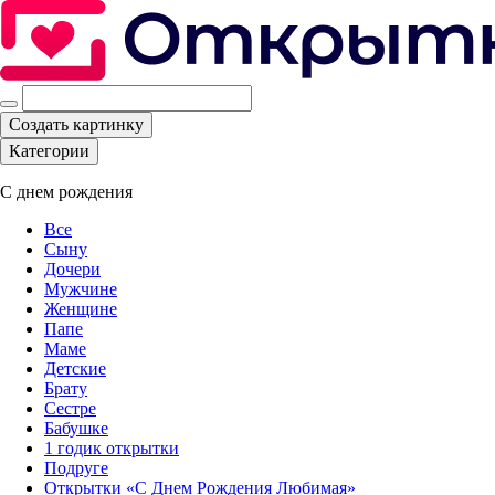
Создать картинку
Категории
С днем рождения
Все
Сыну
Дочери
Мужчине
Женщине
Папе
Маме
Детские
Брату
Сестре
Бабушке
1 годик открытки
Подруге
Открытки «С Днем Рождения Любимая»‎