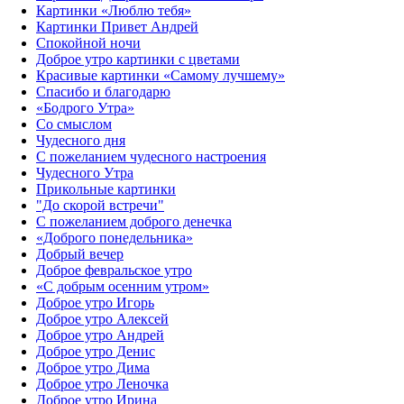
Картинки «Люблю тебя»
Картинки Привет Андрей
Спокойной ночи
Доброе утро картинки с цветами
Красивые картинки «Самому лучшему»
Спасибо и благодарю
«‎Бодрого Утра»‎
Со смыслом
Чудесного дня
С пожеланием чудесного настроения
Чудесного Утра
Прикольные картинки
"До скорой встречи"
С пожеланием доброго денечка
«Доброго понедельника»‎
Добрый вечер
Доброе февральское утро
«С добрым осенним утром»‎
Доброе утро Игорь
Доброе утро Алексей
Доброе утро Андрей
Доброе утро Денис
Доброе утро Дима
Доброе утро Леночка
Доброе утро Ирина