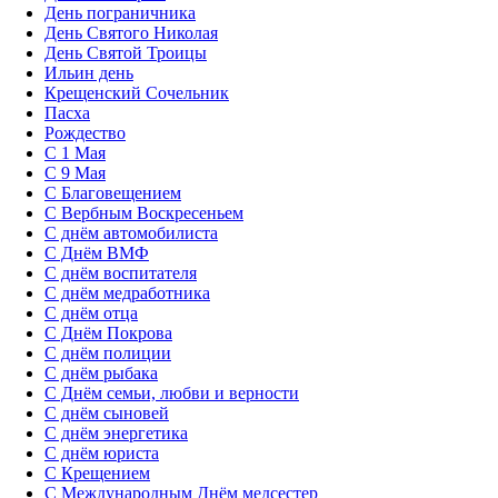
День пограничника
День Святого Николая
День Святой Троицы
Ильин день
Крещенский Сочельник
Пасха
Рождество
С 1 Мая
С 9 Мая
С Благовещением
С Вербным Воскресеньем
С днём автомобилиста
С Днём ВМФ
С днём воспитателя
С днём медработника
С днём отца
С Днём Покрова
С днём полиции
С днём рыбака
С Днём семьи, любви и верности
С днём сыновей
С днём энергетика
С днём юриста
С Крещением
С Международным Днём медсестер