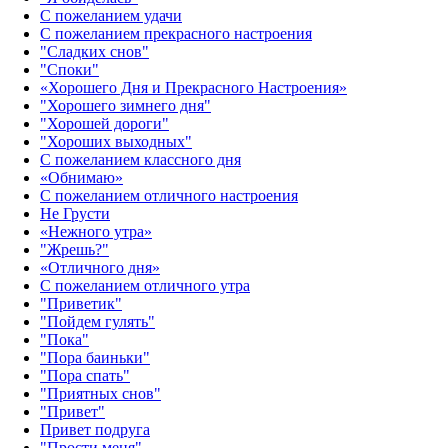
С пожеланием удачи
С пожеланием прекрасного настроения
"Сладких снов"
"Споки"
«Хорошего Дня и Прекрасного Настроения»
"Хорошего зимнего дня"
"Хорошей дороги"
"Хороших выходных"
С пожеланием классного дня
«Обнимаю»
С пожеланием отличного настроения
Не Грусти
«Нежного утра»‎
"Жрешь?"
«Отличного дня»‎
С пожеланием отличного утра
"Приветик"
"Пойдем гулять"
"Пока"
"Пора баиньки"
"Пора спать"
"Приятных снов"
"Привет"
Привет подруга
"Прости меня"