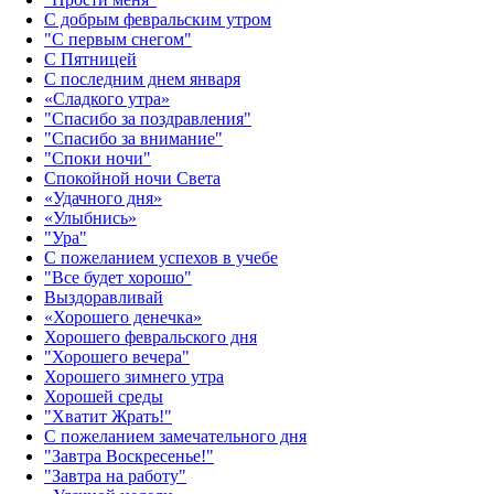
С добрым февральским утром
"С первым снегом"
С Пятницей
С последним днем января
«Сладкого утра»‎
"Спасибо за поздравления"
"Спасибо за внимание"
"Споки ночи"
Спокойной ночи Света
«Удачного дня»‎
«Улыбнись»‎
"Ура"
С пожеланием успехов в учебе
"Все будет хорошо"
Выздоравливай
«‎Хорошего денечка»‎
Хорошего февральского дня
"Хорошего вечера"
Хорошего зимнего утра
Хорошей среды
"Хватит Жрать!"
С пожеланием замечательного дня
"Завтра Воскресенье!"
"Завтра на работу"