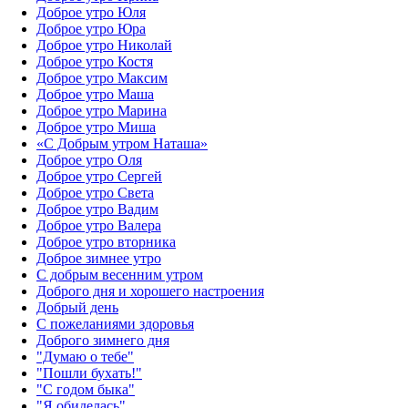
Доброе утро Юля
Доброе утро Юра
Доброе утро Николай
Доброе утро Костя
Доброе утро Максим
Доброе утро Маша
Доброе утро Марина
Доброе утро Миша
«С Добрым утром Наташа»
Доброе утро Оля
Доброе утро Сергей
Доброе утро Света
Доброе утро Вадим
Доброе утро Валера
Доброе утро вторника
Доброе зимнее утро
С добрым весенним утром
Доброго дня и хорошего настроения
Добрый день
С пожеланиями здоровья
Доброго зимнего дня
"Думаю о тебе"
"Пошли бухать!"
"С годом быка"
"Я обиделась"