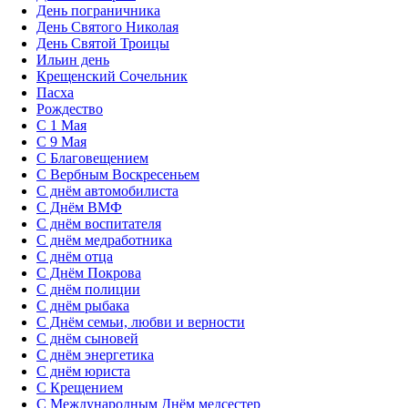
День пограничника
День Святого Николая
День Святой Троицы
Ильин день
Крещенский Сочельник
Пасха
Рождество
С 1 Мая
С 9 Мая
С Благовещением
С Вербным Воскресеньем
С днём автомобилиста
С Днём ВМФ
С днём воспитателя
С днём медработника
С днём отца
С Днём Покрова
С днём полиции
С днём рыбака
С Днём семьи, любви и верности
С днём сыновей
С днём энергетика
С днём юриста
С Крещением
С Международным Днём медсестер