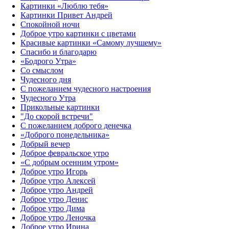
Картинки «Люблю тебя»
Картинки Привет Андрей
Спокойной ночи
Доброе утро картинки с цветами
Красивые картинки «Самому лучшему»
Спасибо и благодарю
«‎Бодрого Утра»‎
Со смыслом
Чудесного дня
С пожеланием чудесного настроения
Чудесного Утра
Прикольные картинки
"До скорой встречи"
С пожеланием доброго денечка
«Доброго понедельника»‎
Добрый вечер
Доброе февральское утро
«С добрым осенним утром»‎
Доброе утро Игорь
Доброе утро Алексей
Доброе утро Андрей
Доброе утро Денис
Доброе утро Дима
Доброе утро Леночка
Доброе утро Ирина