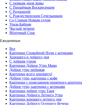
С первым днем зимы
С Прощёным Воскресеньем
С Радоницей
С Рождественским Сочельником
Со Старым Новым годом
Ураза-Байрам
Чистый четверг
Яблочный Спас
Ежедневные
Все
Картинки Спокойной Ночи с котиками
Хорошего и доброго дня
С добрым утром
Картинки Доброе Утро Мама
Доброе утро любимая
Картинки всего хорошего!
Доброе утро, картинки с кофе
Картинки с пожеланием приятного аппетита
Доброе утро, картинки с котиками
Картинки доброе утро Таня
Картинки Доброго Летнего Утра
Картинки хорошего летнего дня
Картинки Доброго Осеннего Вечера