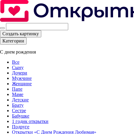
Создать картинку
Категории
С днем рождения
Все
Сыну
Дочери
Мужчине
Женщине
Папе
Маме
Детские
Брату
Сестре
Бабушке
1 годик открытки
Подруге
Открытки «С Днем Рождения Любимая»‎