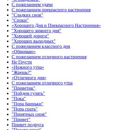
С пожеланием удачи
С пожеланием прекрасного настроения
"Сладких снов"
"Споки"
«Хорошего Дня и Прекрасного Настроения»
"Хорошего зимнего дня"
"Хорошей дороги"
"Хороших выходных"
С пожеланием классного дня
«Обнимаю»
С пожеланием отличного настроения
Не Грусти
«Нежного утра»‎
"Жрешь?"
«Отличного дня»‎
С пожеланием отличного утра
"Приветик"
"Пойдем гулять"
"Пока"
"Пора баиньки"
"Пора спать"
"Приятных снов"
"Привет"
Привет подруга
"Прости меня"