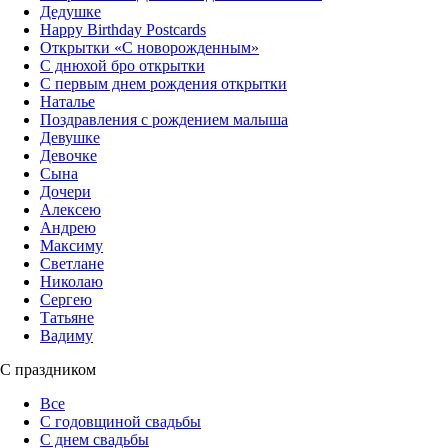
Дедушке
Happy Birthday Postcards
Открытки «‎С новорожденным»
С днюхой бро открытки
С первым днем рождения открытки
Наталье
Поздравления с рождением малыша
Девушке
Девочке
Сына
Дочери
Алексею
Андрею
Максиму
Светлане
Николаю
Сергею
Татьяне
Вадиму
С праздником
Все
С годовщиной свадьбы
С днем свадьбы