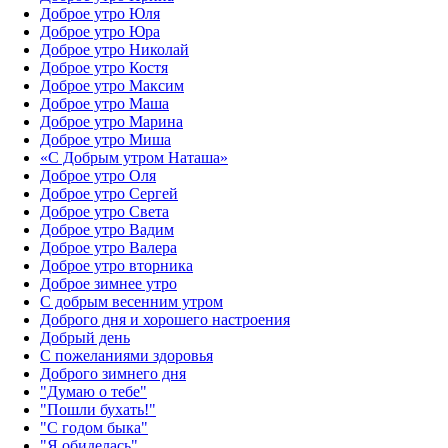
Доброе утро Юля
Доброе утро Юра
Доброе утро Николай
Доброе утро Костя
Доброе утро Максим
Доброе утро Маша
Доброе утро Марина
Доброе утро Миша
«С Добрым утром Наташа»
Доброе утро Оля
Доброе утро Сергей
Доброе утро Света
Доброе утро Вадим
Доброе утро Валера
Доброе утро вторника
Доброе зимнее утро
С добрым весенним утром
Доброго дня и хорошего настроения
Добрый день
С пожеланиями здоровья
Доброго зимнего дня
"Думаю о тебе"
"Пошли бухать!"
"С годом быка"
"Я обиделась"