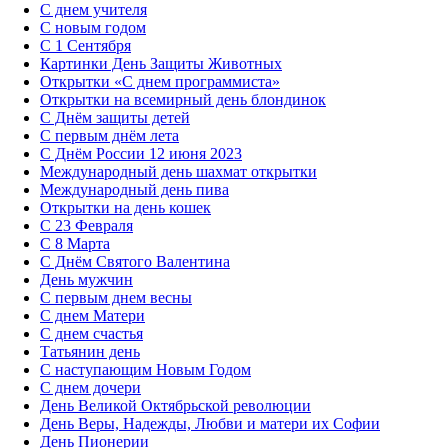
С днем учителя
С новым годом
С 1 Сентября
Картинки День Защиты Животных
Открытки «‎С днем программиста»‎
Открытки на всемирный день блондинок
С Днём защиты детей
С первым днём лета
С Днём России 12 июня 2023
Международный день шахмат открытки
Международный день пива
Открытки на день кошек
С 23 Февраля
С 8 Марта
С Днём Святого Валентина
День мужчин
С первым днем весны
С днем Матери
C днем счастья
Татьянин день
C наступающим Новым Годом
C днем дочери
День Великой Октябрьской революции
День Веры, Надежды, Любви и матери их Софии
День Пионерии