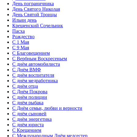
День пограничника
День Святого Николая
День Святой Троицы
Ильин день
Крещенский Сочельник
Пасха
Рождество
С 1 Мая
С 9 Мая
С Благовещением
С Вербным Воскресеньем
С днём автомобилиста
С Днём ВМФ
С днём воспитателя
С днём медработника
С днём отца
С Днём Покрова
С днём полиции
С днём рыбака
С Днём семьи, любви и верности
С днём сыновей
С днём энергетика
С днём юриста
С Крещением
С Международным Днём медсестер