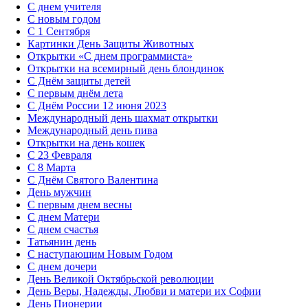
С днем учителя
С новым годом
С 1 Сентября
Картинки День Защиты Животных
Открытки «‎С днем программиста»‎
Открытки на всемирный день блондинок
С Днём защиты детей
С первым днём лета
С Днём России 12 июня 2023
Международный день шахмат открытки
Международный день пива
Открытки на день кошек
С 23 Февраля
С 8 Марта
С Днём Святого Валентина
День мужчин
С первым днем весны
С днем Матери
C днем счастья
Татьянин день
C наступающим Новым Годом
C днем дочери
День Великой Октябрьской революции
День Веры, Надежды, Любви и матери их Софии
День Пионерии