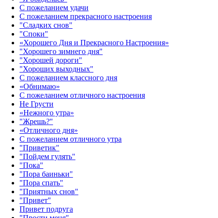
С пожеланием удачи
С пожеланием прекрасного настроения
"Сладких снов"
"Споки"
«Хорошего Дня и Прекрасного Настроения»
"Хорошего зимнего дня"
"Хорошей дороги"
"Хороших выходных"
С пожеланием классного дня
«Обнимаю»
С пожеланием отличного настроения
Не Грусти
«Нежного утра»‎
"Жрешь?"
«Отличного дня»‎
С пожеланием отличного утра
"Приветик"
"Пойдем гулять"
"Пока"
"Пора баиньки"
"Пора спать"
"Приятных снов"
"Привет"
Привет подруга
"Прости меня"