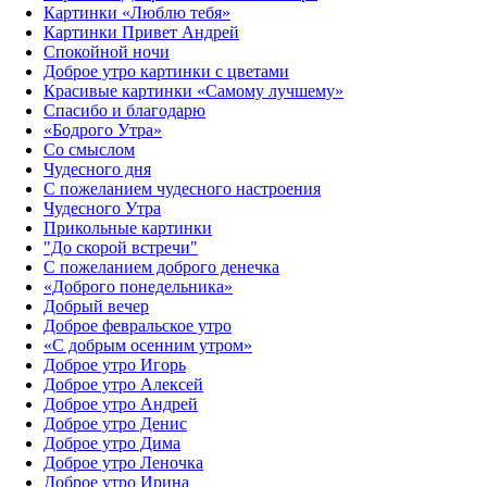
Картинки «Люблю тебя»
Картинки Привет Андрей
Спокойной ночи
Доброе утро картинки с цветами
Красивые картинки «Самому лучшему»
Спасибо и благодарю
«‎Бодрого Утра»‎
Со смыслом
Чудесного дня
С пожеланием чудесного настроения
Чудесного Утра
Прикольные картинки
"До скорой встречи"
С пожеланием доброго денечка
«Доброго понедельника»‎
Добрый вечер
Доброе февральское утро
«С добрым осенним утром»‎
Доброе утро Игорь
Доброе утро Алексей
Доброе утро Андрей
Доброе утро Денис
Доброе утро Дима
Доброе утро Леночка
Доброе утро Ирина