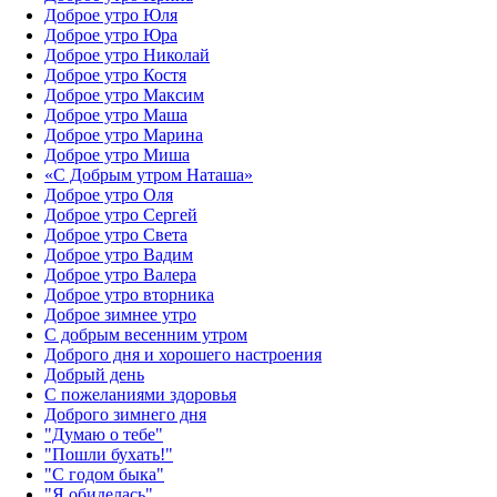
Доброе утро Юля
Доброе утро Юра
Доброе утро Николай
Доброе утро Костя
Доброе утро Максим
Доброе утро Маша
Доброе утро Марина
Доброе утро Миша
«С Добрым утром Наташа»
Доброе утро Оля
Доброе утро Сергей
Доброе утро Света
Доброе утро Вадим
Доброе утро Валера
Доброе утро вторника
Доброе зимнее утро
С добрым весенним утром
Доброго дня и хорошего настроения
Добрый день
С пожеланиями здоровья
Доброго зимнего дня
"Думаю о тебе"
"Пошли бухать!"
"С годом быка"
"Я обиделась"