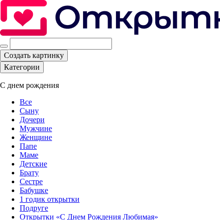
Создать картинку
Категории
С днем рождения
Все
Сыну
Дочери
Мужчине
Женщине
Папе
Маме
Детские
Брату
Сестре
Бабушке
1 годик открытки
Подруге
Открытки «С Днем Рождения Любимая»‎