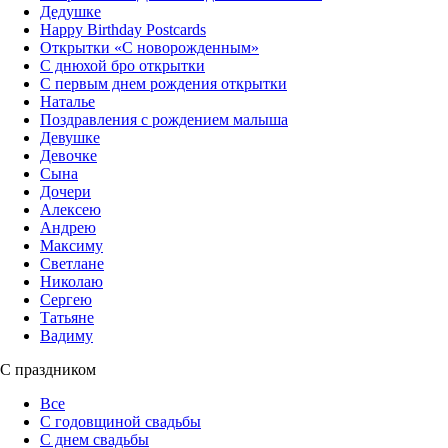
Дедушке
Happy Birthday Postcards
Открытки «‎С новорожденным»
С днюхой бро открытки
С первым днем рождения открытки
Наталье
Поздравления с рождением малыша
Девушке
Девочке
Сына
Дочери
Алексею
Андрею
Максиму
Светлане
Николаю
Сергею
Татьяне
Вадиму
С праздником
Все
С годовщиной свадьбы
С днем свадьбы