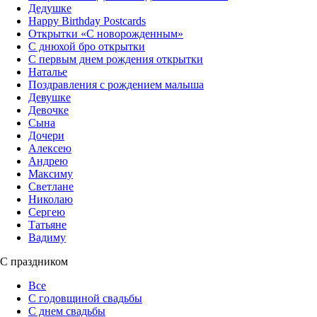
Дедушке
Happy Birthday Postcards
Открытки «‎С новорожденным»
С днюхой бро открытки
С первым днем рождения открытки
Наталье
Поздравления с рождением малыша
Девушке
Девочке
Сына
Дочери
Алексею
Андрею
Максиму
Светлане
Николаю
Сергею
Татьяне
Вадиму
С праздником
Все
С годовщиной свадьбы
С днем свадьбы