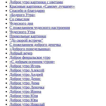
Доброе утро картинки с цветами
Красивые картинки «Самому лучшему»
Спасибо и благодарю
«‎Бодрого Утра»‎
Со смыслом
Чудесного дня
С пожеланием чудесного настроения
Чудесного Утра
Прикольные картинки
"До скорой встречи"
С пожеланием доброго денечка
«Доброго понедельника»‎
Добрый вечер
Доброе февральское утро
«С добрым осенним утром»‎
Доброе утро Игорь
Доброе утро Алексей
Доброе утро Андрей
Доброе утро Денис
Доброе утро Дима
Доброе утро Леночка
Доброе утро Ирина
Доброе утро Юля
Доброе утро Юра
Доброе утро Николай