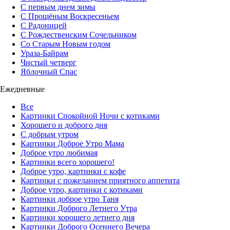
С первым днем зимы
С Прощёным Воскресеньем
С Радоницей
С Рождественским Сочельником
Со Старым Новым годом
Ураза-Байрам
Чистый четверг
Яблочный Спас
Ежедневные
Все
Картинки Спокойной Ночи с котиками
Хорошего и доброго дня
С добрым утром
Картинки Доброе Утро Мама
Доброе утро любимая
Картинки всего хорошего!
Доброе утро, картинки с кофе
Картинки с пожеланием приятного аппетита
Доброе утро, картинки с котиками
Картинки доброе утро Таня
Картинки Доброго Летнего Утра
Картинки хорошего летнего дня
Картинки Доброго Осеннего Вечера