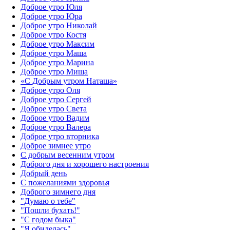
Доброе утро Юля
Доброе утро Юра
Доброе утро Николай
Доброе утро Костя
Доброе утро Максим
Доброе утро Маша
Доброе утро Марина
Доброе утро Миша
«С Добрым утром Наташа»
Доброе утро Оля
Доброе утро Сергей
Доброе утро Света
Доброе утро Вадим
Доброе утро Валера
Доброе утро вторника
Доброе зимнее утро
С добрым весенним утром
Доброго дня и хорошего настроения
Добрый день
С пожеланиями здоровья
Доброго зимнего дня
"Думаю о тебе"
"Пошли бухать!"
"С годом быка"
"Я обиделась"