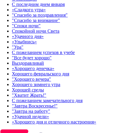
С последним днем января
«Сладкого утра»‎
"Спасибо за поздравления"
"Спасибо за внимание"
"Споки ночи"
Спокойной ночи Света
«Удачного дня»‎
«Улыбнись»‎
"Ура"
С пожеланием успехов в учебе
"Все будет хорошо"
Выздоравливай
«‎Хорошего денечка»‎
Хорошего февральского дня
"Хорошего вечера"
Хорошего зимнего утра
Хорошей среды
"Хватит Жрать!"
С пожеланием замечательного дня
"Завтра Воскресенье!"
"Завтра на работу"
«Удачной недели»‎
«Хорошего дня и отличного настроения»‎