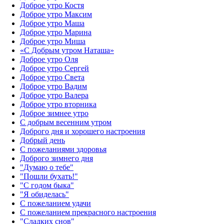
Доброе утро Костя
Доброе утро Максим
Доброе утро Маша
Доброе утро Марина
Доброе утро Миша
«С Добрым утром Наташа»
Доброе утро Оля
Доброе утро Сергей
Доброе утро Света
Доброе утро Вадим
Доброе утро Валера
Доброе утро вторника
Доброе зимнее утро
С добрым весенним утром
Доброго дня и хорошего настроения
Добрый день
С пожеланиями здоровья
Доброго зимнего дня
"Думаю о тебе"
"Пошли бухать!"
"С годом быка"
"Я обиделась"
С пожеланием удачи
С пожеланием прекрасного настроения
"Сладких снов"