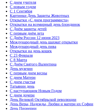
С днем учителя
С новым годом
С 1 Сентября
Картинки День Защиты Животных
Открытки «‎С днем программиста»‎
Открытки на всемирный день блондинок
С Днём защиты детей
С первым днём лета
С Днём России 12 июня 2023
Международный день шахмат открытки
Международный день пива
Открытки на день кошек
С 23 Февраля
С 8 Марта
С Днём Святого Валентина
День мужчин
С первым днем весны
С днем Матери
C днем счастья
Татьянин день
C наступающим Новым Годом
C днем дочери
День Великой Октябрьской революции
День Веры, Надежды, Любви и матери их Софии
День Пионерии