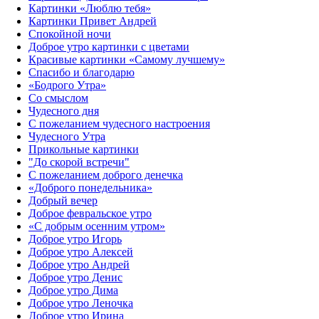
Картинки «Люблю тебя»
Картинки Привет Андрей
Спокойной ночи
Доброе утро картинки с цветами
Красивые картинки «Самому лучшему»
Спасибо и благодарю
«‎Бодрого Утра»‎
Со смыслом
Чудесного дня
С пожеланием чудесного настроения
Чудесного Утра
Прикольные картинки
"До скорой встречи"
С пожеланием доброго денечка
«Доброго понедельника»‎
Добрый вечер
Доброе февральское утро
«С добрым осенним утром»‎
Доброе утро Игорь
Доброе утро Алексей
Доброе утро Андрей
Доброе утро Денис
Доброе утро Дима
Доброе утро Леночка
Доброе утро Ирина