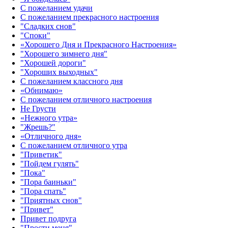
С пожеланием удачи
С пожеланием прекрасного настроения
"Сладких снов"
"Споки"
«Хорошего Дня и Прекрасного Настроения»
"Хорошего зимнего дня"
"Хорошей дороги"
"Хороших выходных"
С пожеланием классного дня
«Обнимаю»
С пожеланием отличного настроения
Не Грусти
«Нежного утра»‎
"Жрешь?"
«Отличного дня»‎
С пожеланием отличного утра
"Приветик"
"Пойдем гулять"
"Пока"
"Пора баиньки"
"Пора спать"
"Приятных снов"
"Привет"
Привет подруга
"Прости меня"