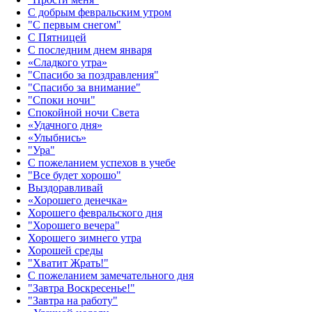
С добрым февральским утром
"С первым снегом"
С Пятницей
С последним днем января
«Сладкого утра»‎
"Спасибо за поздравления"
"Спасибо за внимание"
"Споки ночи"
Спокойной ночи Света
«Удачного дня»‎
«Улыбнись»‎
"Ура"
С пожеланием успехов в учебе
"Все будет хорошо"
Выздоравливай
«‎Хорошего денечка»‎
Хорошего февральского дня
"Хорошего вечера"
Хорошего зимнего утра
Хорошей среды
"Хватит Жрать!"
С пожеланием замечательного дня
"Завтра Воскресенье!"
"Завтра на работу"