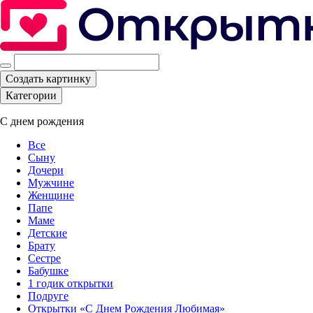
Создать картинку
Категории
С днем рождения
Все
Сыну
Дочери
Мужчине
Женщине
Папе
Маме
Детские
Брату
Сестре
Бабушке
1 годик открытки
Подруге
Открытки «С Днем Рождения Любимая»‎