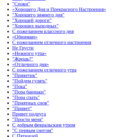
"Споки"
«Хорошего Дня и Прекрасного Настроения»
"Хорошего зимнего дня"
"Хорошей дороги"
"Хороших выходных"
С пожеланием классного дня
«Обнимаю»
С пожеланием отличного настроения
Не Грусти
«Нежного утра»‎
"Жрешь?"
«Отличного дня»‎
С пожеланием отличного утра
"Приветик"
"Пойдем гулять"
"Пока"
"Пора баиньки"
"Пора спать"
"Приятных снов"
"Привет"
Привет подруга
"Прости меня"
С добрым февральским утром
"С первым снегом"
С Пятницей