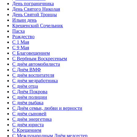
День пограничника
День Святого Николая
День Святой Троицы
Ильин день
Крещенский Сочельник
Пасха
Рождество
С 1 Мая
С 9 Мая
С Благовещением
С Вербным Воскресеньем
С днём автомобилиста
С Днём ВМФ
С днём воспитателя
С днём медработника
С днём отца
С Днём Покрова
С днём полиции
С днём рыбака
С Днём семьи, любви и верности
С днём сыновей
С днём энергетика
С днём юриста
С Крещением
С Международным Днём медсестер