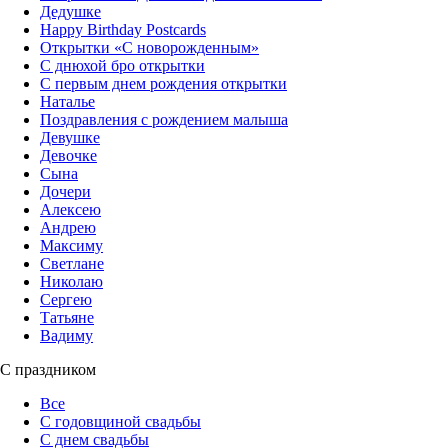
Дедушке
Happy Birthday Postcards
Открытки «‎С новорожденным»
С днюхой бро открытки
С первым днем рождения открытки
Наталье
Поздравления с рождением малыша
Девушке
Девочке
Сына
Дочери
Алексею
Андрею
Максиму
Светлане
Николаю
Сергею
Татьяне
Вадиму
С праздником
Все
С годовщиной свадьбы
С днем свадьбы