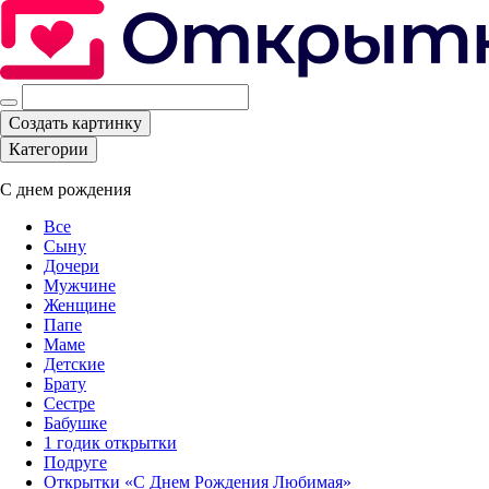
Создать картинку
Категории
С днем рождения
Все
Сыну
Дочери
Мужчине
Женщине
Папе
Маме
Детские
Брату
Сестре
Бабушке
1 годик открытки
Подруге
Открытки «С Днем Рождения Любимая»‎