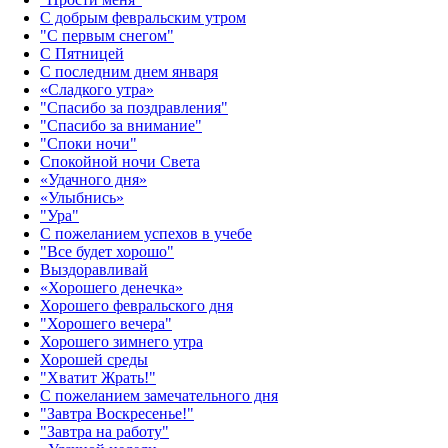
С добрым февральским утром
"С первым снегом"
С Пятницей
С последним днем января
«Сладкого утра»‎
"Спасибо за поздравления"
"Спасибо за внимание"
"Споки ночи"
Спокойной ночи Света
«Удачного дня»‎
«Улыбнись»‎
"Ура"
С пожеланием успехов в учебе
"Все будет хорошо"
Выздоравливай
«‎Хорошего денечка»‎
Хорошего февральского дня
"Хорошего вечера"
Хорошего зимнего утра
Хорошей среды
"Хватит Жрать!"
С пожеланием замечательного дня
"Завтра Воскресенье!"
"Завтра на работу"