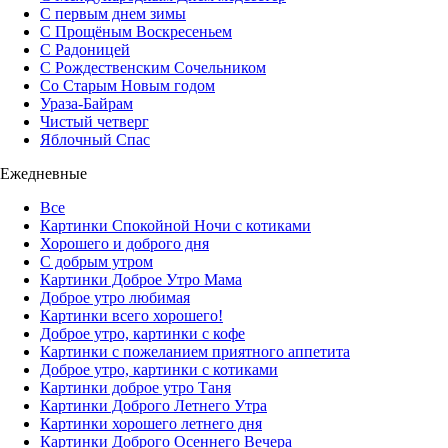
С первым днем зимы
С Прощёным Воскресеньем
С Радоницей
С Рождественским Сочельником
Со Старым Новым годом
Ураза-Байрам
Чистый четверг
Яблочный Спас
Ежедневные
Все
Картинки Спокойной Ночи с котиками
Хорошего и доброго дня
С добрым утром
Картинки Доброе Утро Мама
Доброе утро любимая
Картинки всего хорошего!
Доброе утро, картинки с кофе
Картинки с пожеланием приятного аппетита
Доброе утро, картинки с котиками
Картинки доброе утро Таня
Картинки Доброго Летнего Утра
Картинки хорошего летнего дня
Картинки Доброго Осеннего Вечера