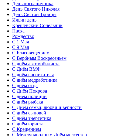
День пограничника
День Святого Николая
День Святой Троицы
Ильин день
Крещенский Сочельник
Пасха
Рождество
С 1 Мая
С 9 Мая
С Благовещением
С Вербным Воскресеньем
С днём автомобилиста
С Днём ВМФ
С днём воспитателя
С днём медработника
С днём отца
С Днём Покрова
С днём полиции
С днём рыбака
С Днём семьи, любви и верности
С днём сыновей
С днём энергетика
С днём юриста
С Крещением
С Международным Днём медсестер