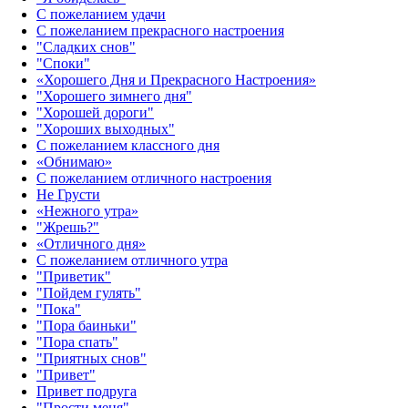
С пожеланием удачи
С пожеланием прекрасного настроения
"Сладких снов"
"Споки"
«Хорошего Дня и Прекрасного Настроения»
"Хорошего зимнего дня"
"Хорошей дороги"
"Хороших выходных"
С пожеланием классного дня
«Обнимаю»
С пожеланием отличного настроения
Не Грусти
«Нежного утра»‎
"Жрешь?"
«Отличного дня»‎
С пожеланием отличного утра
"Приветик"
"Пойдем гулять"
"Пока"
"Пора баиньки"
"Пора спать"
"Приятных снов"
"Привет"
Привет подруга
"Прости меня"