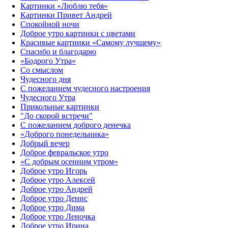
Картинки «Люблю тебя»
Картинки Привет Андрей
Спокойной ночи
Доброе утро картинки с цветами
Красивые картинки «Самому лучшему»
Спасибо и благодарю
«‎Бодрого Утра»‎
Со смыслом
Чудесного дня
С пожеланием чудесного настроения
Чудесного Утра
Прикольные картинки
"До скорой встречи"
С пожеланием доброго денечка
«Доброго понедельника»‎
Добрый вечер
Доброе февральское утро
«С добрым осенним утром»‎
Доброе утро Игорь
Доброе утро Алексей
Доброе утро Андрей
Доброе утро Денис
Доброе утро Дима
Доброе утро Леночка
Доброе утро Ирина