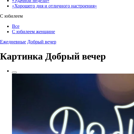
«Удачной недели»‎
«Хорошего дня и отличного настроения»‎
С юбилеем
Все
С юбилеем женщине
Ежедневные
Добрый вечер
Картинка Добрый вечер