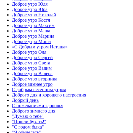
Доброе утро Юля
Доброе утро Юра
Доброе утро Николай
Доброе утро Костя
Доброе утро Максим
Доброе утро Маша
Доброе утро Марина
Доброе утро Миша
«С Добрым утром Наташа»
Доброе утро Оля
Доброе утро Сергей
Доброе утро Света
Доброе утро Вадим
Доброе утро Валера
Доброе утро вторника
Доброе зимнее утро
С добрым весенним утром
Доброго дня и хорошего настроения
Добрый день
С пожеланиями здоровья
Доброго зимнего дня
"Думаю о тебе"
"Пошли бухать!"
"С годом быка"
"Я обиделась"