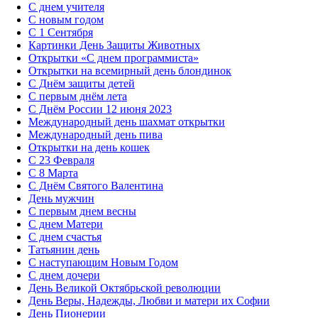
С днем учителя
С новым годом
С 1 Сентября
Картинки День Защиты Животных
Открытки «‎С днем программиста»‎
Открытки на всемирный день блондинок
С Днём защиты детей
С первым днём лета
С Днём России 12 июня 2023
Международный день шахмат открытки
Международный день пива
Открытки на день кошек
С 23 Февраля
С 8 Марта
С Днём Святого Валентина
День мужчин
С первым днем весны
С днем Матери
C днем счастья
Татьянин день
C наступающим Новым Годом
C днем дочери
День Великой Октябрьской революции
День Веры, Надежды, Любви и матери их Софии
День Пионерии