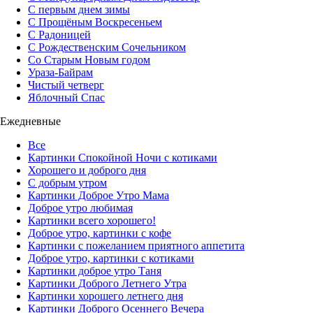
С первым днем зимы
С Прощёным Воскресеньем
С Радоницей
С Рождественским Сочельником
Со Старым Новым годом
Ураза-Байрам
Чистый четверг
Яблочный Спас
Ежедневные
Все
Картинки Спокойной Ночи с котиками
Хорошего и доброго дня
С добрым утром
Картинки Доброе Утро Мама
Доброе утро любимая
Картинки всего хорошего!
Доброе утро, картинки с кофе
Картинки с пожеланием приятного аппетита
Доброе утро, картинки с котиками
Картинки доброе утро Таня
Картинки Доброго Летнего Утра
Картинки хорошего летнего дня
Картинки Доброго Осеннего Вечера