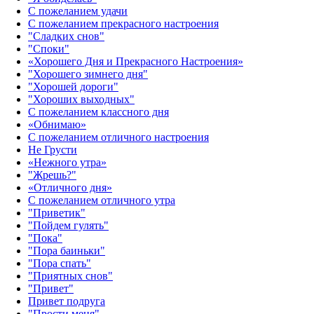
С пожеланием удачи
С пожеланием прекрасного настроения
"Сладких снов"
"Споки"
«Хорошего Дня и Прекрасного Настроения»
"Хорошего зимнего дня"
"Хорошей дороги"
"Хороших выходных"
С пожеланием классного дня
«Обнимаю»
С пожеланием отличного настроения
Не Грусти
«Нежного утра»‎
"Жрешь?"
«Отличного дня»‎
С пожеланием отличного утра
"Приветик"
"Пойдем гулять"
"Пока"
"Пора баиньки"
"Пора спать"
"Приятных снов"
"Привет"
Привет подруга
"Прости меня"