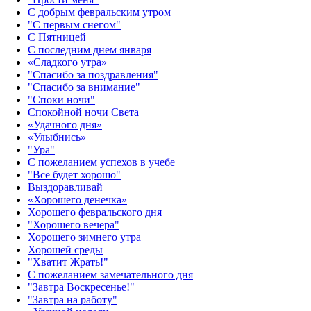
С добрым февральским утром
"С первым снегом"
С Пятницей
С последним днем января
«Сладкого утра»‎
"Спасибо за поздравления"
"Спасибо за внимание"
"Споки ночи"
Спокойной ночи Света
«Удачного дня»‎
«Улыбнись»‎
"Ура"
С пожеланием успехов в учебе
"Все будет хорошо"
Выздоравливай
«‎Хорошего денечка»‎
Хорошего февральского дня
"Хорошего вечера"
Хорошего зимнего утра
Хорошей среды
"Хватит Жрать!"
С пожеланием замечательного дня
"Завтра Воскресенье!"
"Завтра на работу"