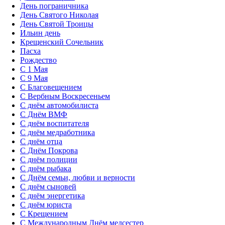
День пограничника
День Святого Николая
День Святой Троицы
Ильин день
Крещенский Сочельник
Пасха
Рождество
С 1 Мая
С 9 Мая
С Благовещением
С Вербным Воскресеньем
С днём автомобилиста
С Днём ВМФ
С днём воспитателя
С днём медработника
С днём отца
С Днём Покрова
С днём полиции
С днём рыбака
С Днём семьи, любви и верности
С днём сыновей
С днём энергетика
С днём юриста
С Крещением
С Международным Днём медсестер