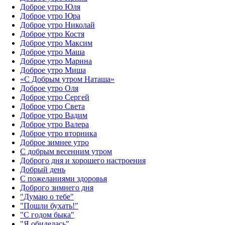
Доброе утро Юля
Доброе утро Юра
Доброе утро Николай
Доброе утро Костя
Доброе утро Максим
Доброе утро Маша
Доброе утро Марина
Доброе утро Миша
«С Добрым утром Наташа»
Доброе утро Оля
Доброе утро Сергей
Доброе утро Света
Доброе утро Вадим
Доброе утро Валера
Доброе утро вторника
Доброе зимнее утро
С добрым весенним утром
Доброго дня и хорошего настроения
Добрый день
С пожеланиями здоровья
Доброго зимнего дня
"Думаю о тебе"
"Пошли бухать!"
"С годом быка"
"Я обиделась"