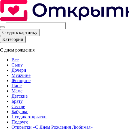
Создать картинку
Категории
С днем рождения
Все
Сыну
Дочери
Мужчине
Женщине
Папе
Маме
Детские
Брату
Сестре
Бабушке
1 годик открытки
Подруге
Открытки «С Днем Рождения Любимая»‎