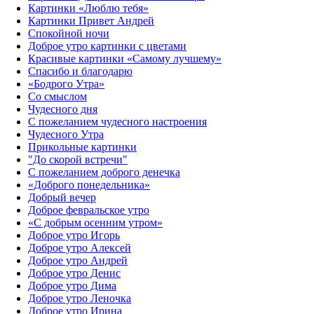
Картинки «Люблю тебя»
Картинки Привет Андрей
Спокойной ночи
Доброе утро картинки с цветами
Красивые картинки «Самому лучшему»
Спасибо и благодарю
«‎Бодрого Утра»‎
Со смыслом
Чудесного дня
С пожеланием чудесного настроения
Чудесного Утра
Прикольные картинки
"До скорой встречи"
С пожеланием доброго денечка
«Доброго понедельника»‎
Добрый вечер
Доброе февральское утро
«С добрым осенним утром»‎
Доброе утро Игорь
Доброе утро Алексей
Доброе утро Андрей
Доброе утро Денис
Доброе утро Дима
Доброе утро Леночка
Доброе утро Ирина