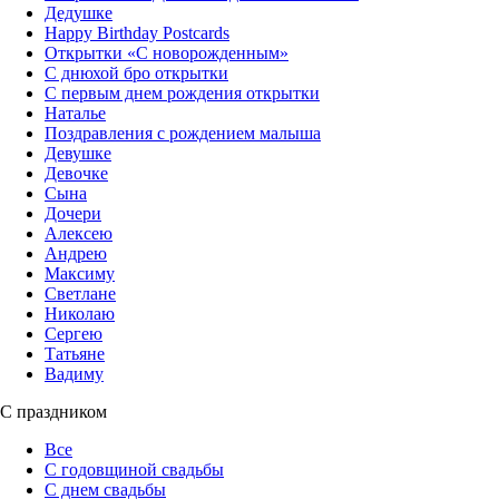
Дедушке
Happy Birthday Postcards
Открытки «‎С новорожденным»
С днюхой бро открытки
С первым днем рождения открытки
Наталье
Поздравления с рождением малыша
Девушке
Девочке
Сына
Дочери
Алексею
Андрею
Максиму
Светлане
Николаю
Сергею
Татьяне
Вадиму
С праздником
Все
С годовщиной свадьбы
С днем свадьбы