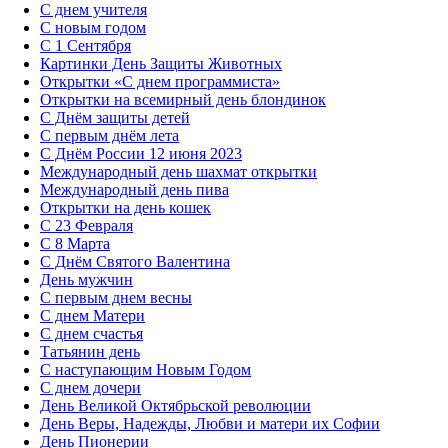
С днем учителя
С новым годом
С 1 Сентября
Картинки День Защиты Животных
Открытки «‎С днем программиста»‎
Открытки на всемирный день блондинок
С Днём защиты детей
С первым днём лета
С Днём России 12 июня 2023
Международный день шахмат открытки
Международный день пива
Открытки на день кошек
С 23 Февраля
С 8 Марта
С Днём Святого Валентина
День мужчин
С первым днем весны
С днем Матери
C днем счастья
Татьянин день
C наступающим Новым Годом
C днем дочери
День Великой Октябрьской революции
День Веры, Надежды, Любви и матери их Софии
День Пионерии