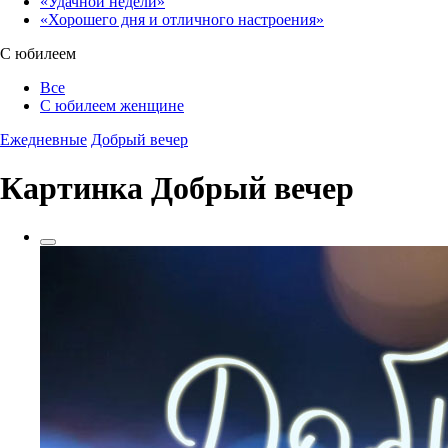
«Удачной недели»‎
«Хорошего дня и отличного настроения»‎
С юбилеем
Все
С юбилеем женщине
Ежедневные
Добрый вечер
Картинка Добрый вечер