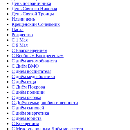
День пограничника
День Святого Николая
День Святой Троицы
Ильин день
Крещенский Сочельник
Пасха
Рождество
С 1 Мая
С 9 Мая
С Благовещением
С Вербным Воскресеньем
С днём автомобилиста
С Днём ВМФ
С днём воспитателя
С днём медработника
С днём отца
С Днём Покрова
С днём полиции
С днём рыбака
С Днём семьи, любви и верности
С днём сыновей
С днём энергетика
С днём юриста
С Крещением
С Международным Днём медсестер