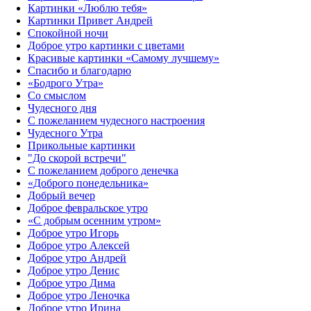
Картинки «Люблю тебя»
Картинки Привет Андрей
Спокойной ночи
Доброе утро картинки с цветами
Красивые картинки «Самому лучшему»
Спасибо и благодарю
«‎Бодрого Утра»‎
Со смыслом
Чудесного дня
С пожеланием чудесного настроения
Чудесного Утра
Прикольные картинки
"До скорой встречи"
С пожеланием доброго денечка
«Доброго понедельника»‎
Добрый вечер
Доброе февральское утро
«С добрым осенним утром»‎
Доброе утро Игорь
Доброе утро Алексей
Доброе утро Андрей
Доброе утро Денис
Доброе утро Дима
Доброе утро Леночка
Доброе утро Ирина