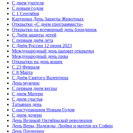
С днем учителя
С новым годом
С 1 Сентября
Картинки День Защиты Животных
Открытки «‎С днем программиста»‎
Открытки на всемирный день блондинок
С Днём защиты детей
С первым днём лета
С Днём России 12 июня 2023
Международный день шахмат открытки
Международный день пива
Открытки на день кошек
С 23 Февраля
С 8 Марта
С Днём Святого Валентина
День мужчин
С первым днем весны
С днем Матери
C днем счастья
Татьянин день
C наступающим Новым Годом
C днем дочери
День Великой Октябрьской революции
День Веры, Надежды, Любви и матери их Софии
День Пионерии