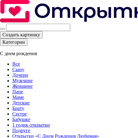
Создать картинку
Категории
С днем рождения
Все
Сыну
Дочери
Мужчине
Женщине
Папе
Маме
Детские
Брату
Сестре
Бабушке
1 годик открытки
Подруге
Открытки «С Днем Рождения Любимая»‎