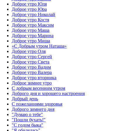
Доброе утро Юля
Доброе утро Юра
Доброе утро Николай
Доброе утро Костя
Доброе утро Максим
Доброе утро Маша
Доброе утро Марина
Доброе утро Миша
«С Добрым утром Наташа»
Доброе утро Оля
Доброе утро Сергей
Доброе утро Света
Доброе утро Вадим
Доброе утро Валера
Доброе утро вторника
Доброе зимнее утро
С добрым весенним утром
Доброго дня и хорошего настроения
Добрый день
С пожеланиями здоровья
Доброго зимнего дня
"Думаю о тебе"
"Пошли бухать!"
"С годом быка"
"Я обиделась"