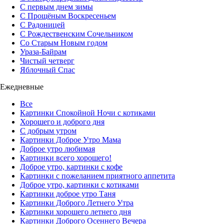
С первым днем зимы
С Прощёным Воскресеньем
С Радоницей
С Рождественским Сочельником
Со Старым Новым годом
Ураза-Байрам
Чистый четверг
Яблочный Спас
Ежедневные
Все
Картинки Спокойной Ночи с котиками
Хорошего и доброго дня
С добрым утром
Картинки Доброе Утро Мама
Доброе утро любимая
Картинки всего хорошего!
Доброе утро, картинки с кофе
Картинки с пожеланием приятного аппетита
Доброе утро, картинки с котиками
Картинки доброе утро Таня
Картинки Доброго Летнего Утра
Картинки хорошего летнего дня
Картинки Доброго Осеннего Вечера