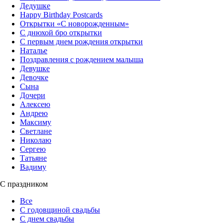
Дедушке
Happy Birthday Postcards
Открытки «‎С новорожденным»
С днюхой бро открытки
С первым днем рождения открытки
Наталье
Поздравления с рождением малыша
Девушке
Девочке
Сына
Дочери
Алексею
Андрею
Максиму
Светлане
Николаю
Сергею
Татьяне
Вадиму
С праздником
Все
С годовщиной свадьбы
С днем свадьбы