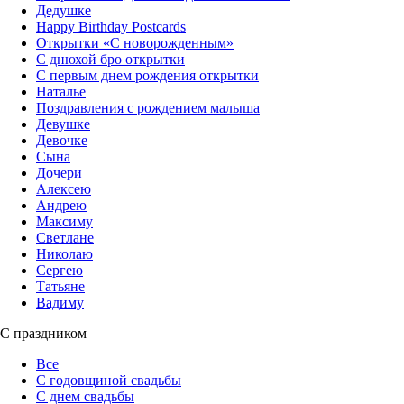
Дедушке
Happy Birthday Postcards
Открытки «‎С новорожденным»
С днюхой бро открытки
С первым днем рождения открытки
Наталье
Поздравления с рождением малыша
Девушке
Девочке
Сына
Дочери
Алексею
Андрею
Максиму
Светлане
Николаю
Сергею
Татьяне
Вадиму
С праздником
Все
С годовщиной свадьбы
С днем свадьбы