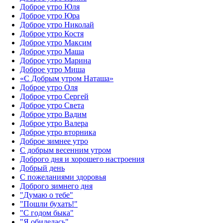
Доброе утро Юля
Доброе утро Юра
Доброе утро Николай
Доброе утро Костя
Доброе утро Максим
Доброе утро Маша
Доброе утро Марина
Доброе утро Миша
«С Добрым утром Наташа»
Доброе утро Оля
Доброе утро Сергей
Доброе утро Света
Доброе утро Вадим
Доброе утро Валера
Доброе утро вторника
Доброе зимнее утро
С добрым весенним утром
Доброго дня и хорошего настроения
Добрый день
С пожеланиями здоровья
Доброго зимнего дня
"Думаю о тебе"
"Пошли бухать!"
"С годом быка"
"Я обиделась"