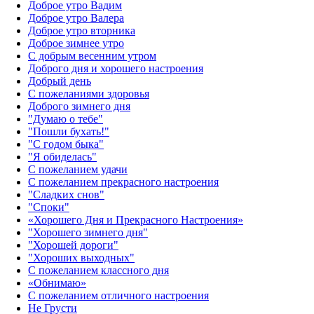
Доброе утро Вадим
Доброе утро Валера
Доброе утро вторника
Доброе зимнее утро
С добрым весенним утром
Доброго дня и хорошего настроения
Добрый день
С пожеланиями здоровья
Доброго зимнего дня
"Думаю о тебе"
"Пошли бухать!"
"С годом быка"
"Я обиделась"
С пожеланием удачи
С пожеланием прекрасного настроения
"Сладких снов"
"Споки"
«Хорошего Дня и Прекрасного Настроения»
"Хорошего зимнего дня"
"Хорошей дороги"
"Хороших выходных"
С пожеланием классного дня
«Обнимаю»
С пожеланием отличного настроения
Не Грусти