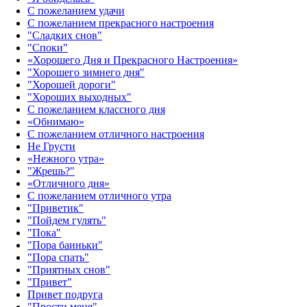
С пожеланием удачи
С пожеланием прекрасного настроения
"Сладких снов"
"Споки"
«Хорошего Дня и Прекрасного Настроения»
"Хорошего зимнего дня"
"Хорошей дороги"
"Хороших выходных"
С пожеланием классного дня
«Обнимаю»
С пожеланием отличного настроения
Не Грусти
«Нежного утра»‎
"Жрешь?"
«Отличного дня»‎
С пожеланием отличного утра
"Приветик"
"Пойдем гулять"
"Пока"
"Пора баиньки"
"Пора спать"
"Приятных снов"
"Привет"
Привет подруга
"Прости меня"