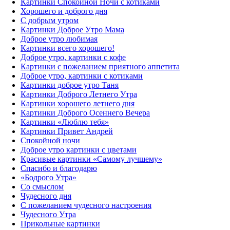
Картинки Спокойной Ночи с котиками
Хорошего и доброго дня
С добрым утром
Картинки Доброе Утро Мама
Доброе утро любимая
Картинки всего хорошего!
Доброе утро, картинки с кофе
Картинки с пожеланием приятного аппетита
Доброе утро, картинки с котиками
Картинки доброе утро Таня
Картинки Доброго Летнего Утра
Картинки хорошего летнего дня
Картинки Доброго Осеннего Вечера
Картинки «Люблю тебя»
Картинки Привет Андрей
Спокойной ночи
Доброе утро картинки с цветами
Красивые картинки «Самому лучшему»
Спасибо и благодарю
«‎Бодрого Утра»‎
Со смыслом
Чудесного дня
С пожеланием чудесного настроения
Чудесного Утра
Прикольные картинки