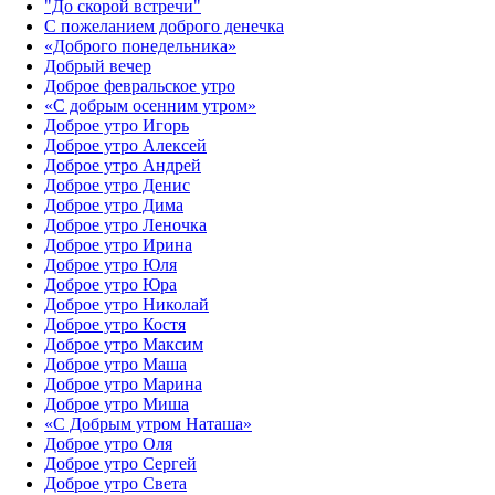
"До скорой встречи"
С пожеланием доброго денечка
«Доброго понедельника»‎
Добрый вечер
Доброе февральское утро
«С добрым осенним утром»‎
Доброе утро Игорь
Доброе утро Алексей
Доброе утро Андрей
Доброе утро Денис
Доброе утро Дима
Доброе утро Леночка
Доброе утро Ирина
Доброе утро Юля
Доброе утро Юра
Доброе утро Николай
Доброе утро Костя
Доброе утро Максим
Доброе утро Маша
Доброе утро Марина
Доброе утро Миша
«С Добрым утром Наташа»
Доброе утро Оля
Доброе утро Сергей
Доброе утро Света