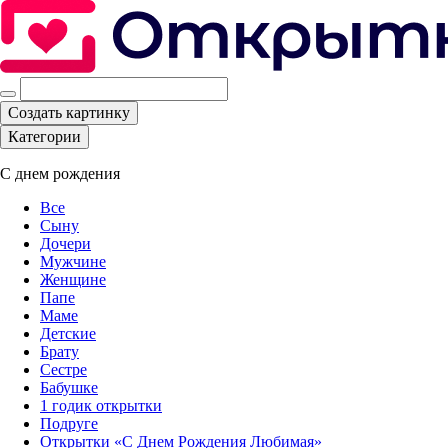
Создать картинку
Категории
С днем рождения
Все
Сыну
Дочери
Мужчине
Женщине
Папе
Маме
Детские
Брату
Сестре
Бабушке
1 годик открытки
Подруге
Открытки «С Днем Рождения Любимая»‎