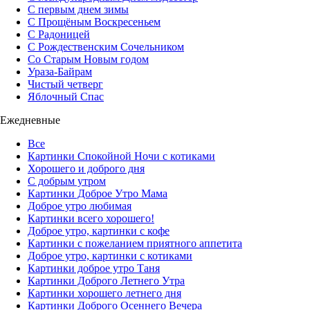
С первым днем зимы
С Прощёным Воскресеньем
С Радоницей
С Рождественским Сочельником
Со Старым Новым годом
Ураза-Байрам
Чистый четверг
Яблочный Спас
Ежедневные
Все
Картинки Спокойной Ночи с котиками
Хорошего и доброго дня
С добрым утром
Картинки Доброе Утро Мама
Доброе утро любимая
Картинки всего хорошего!
Доброе утро, картинки с кофе
Картинки с пожеланием приятного аппетита
Доброе утро, картинки с котиками
Картинки доброе утро Таня
Картинки Доброго Летнего Утра
Картинки хорошего летнего дня
Картинки Доброго Осеннего Вечера