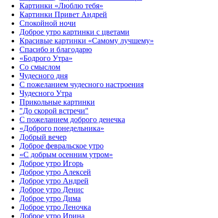
Картинки «Люблю тебя»
Картинки Привет Андрей
Спокойной ночи
Доброе утро картинки с цветами
Красивые картинки «Самому лучшему»
Спасибо и благодарю
«‎Бодрого Утра»‎
Со смыслом
Чудесного дня
С пожеланием чудесного настроения
Чудесного Утра
Прикольные картинки
"До скорой встречи"
С пожеланием доброго денечка
«Доброго понедельника»‎
Добрый вечер
Доброе февральское утро
«С добрым осенним утром»‎
Доброе утро Игорь
Доброе утро Алексей
Доброе утро Андрей
Доброе утро Денис
Доброе утро Дима
Доброе утро Леночка
Доброе утро Ирина