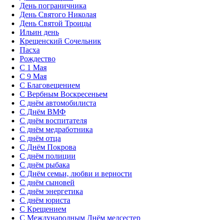
День пограничника
День Святого Николая
День Святой Троицы
Ильин день
Крещенский Сочельник
Пасха
Рождество
С 1 Мая
С 9 Мая
С Благовещением
С Вербным Воскресеньем
С днём автомобилиста
С Днём ВМФ
С днём воспитателя
С днём медработника
С днём отца
С Днём Покрова
С днём полиции
С днём рыбака
С Днём семьи, любви и верности
С днём сыновей
С днём энергетика
С днём юриста
С Крещением
С Международным Днём медсестер