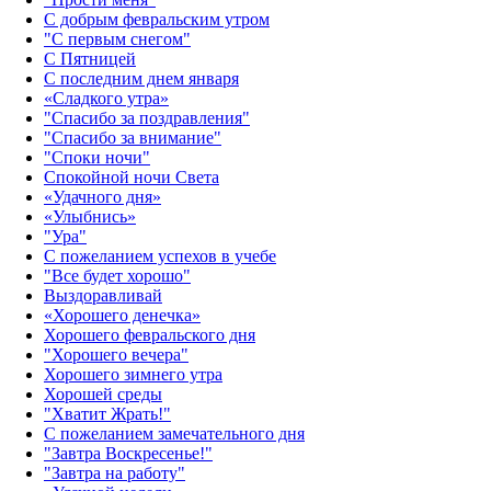
С добрым февральским утром
"С первым снегом"
С Пятницей
С последним днем января
«Сладкого утра»‎
"Спасибо за поздравления"
"Спасибо за внимание"
"Споки ночи"
Спокойной ночи Света
«Удачного дня»‎
«Улыбнись»‎
"Ура"
С пожеланием успехов в учебе
"Все будет хорошо"
Выздоравливай
«‎Хорошего денечка»‎
Хорошего февральского дня
"Хорошего вечера"
Хорошего зимнего утра
Хорошей среды
"Хватит Жрать!"
С пожеланием замечательного дня
"Завтра Воскресенье!"
"Завтра на работу"