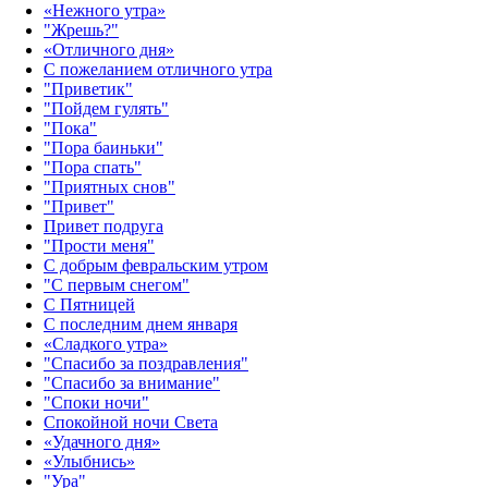
«Нежного утра»‎
"Жрешь?"
«Отличного дня»‎
С пожеланием отличного утра
"Приветик"
"Пойдем гулять"
"Пока"
"Пора баиньки"
"Пора спать"
"Приятных снов"
"Привет"
Привет подруга
"Прости меня"
С добрым февральским утром
"С первым снегом"
С Пятницей
С последним днем января
«Сладкого утра»‎
"Спасибо за поздравления"
"Спасибо за внимание"
"Споки ночи"
Спокойной ночи Света
«Удачного дня»‎
«Улыбнись»‎
"Ура"