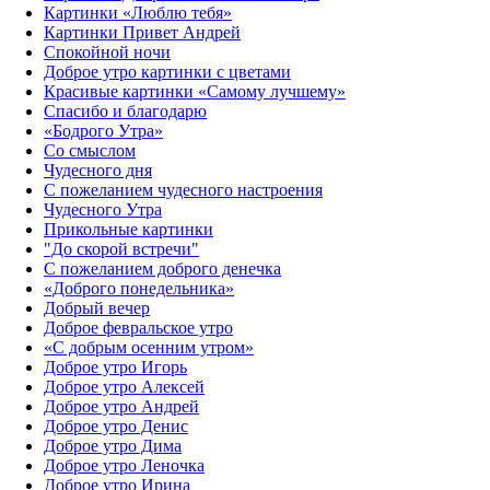
Картинки «Люблю тебя»
Картинки Привет Андрей
Спокойной ночи
Доброе утро картинки с цветами
Красивые картинки «Самому лучшему»
Спасибо и благодарю
«‎Бодрого Утра»‎
Со смыслом
Чудесного дня
С пожеланием чудесного настроения
Чудесного Утра
Прикольные картинки
"До скорой встречи"
С пожеланием доброго денечка
«Доброго понедельника»‎
Добрый вечер
Доброе февральское утро
«С добрым осенним утром»‎
Доброе утро Игорь
Доброе утро Алексей
Доброе утро Андрей
Доброе утро Денис
Доброе утро Дима
Доброе утро Леночка
Доброе утро Ирина