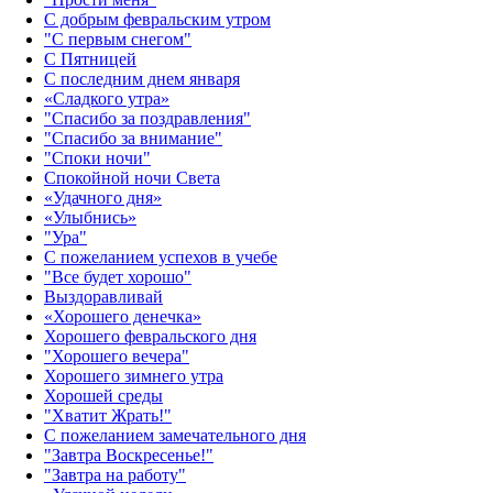
С добрым февральским утром
"С первым снегом"
С Пятницей
С последним днем января
«Сладкого утра»‎
"Спасибо за поздравления"
"Спасибо за внимание"
"Споки ночи"
Спокойной ночи Света
«Удачного дня»‎
«Улыбнись»‎
"Ура"
С пожеланием успехов в учебе
"Все будет хорошо"
Выздоравливай
«‎Хорошего денечка»‎
Хорошего февральского дня
"Хорошего вечера"
Хорошего зимнего утра
Хорошей среды
"Хватит Жрать!"
С пожеланием замечательного дня
"Завтра Воскресенье!"
"Завтра на работу"