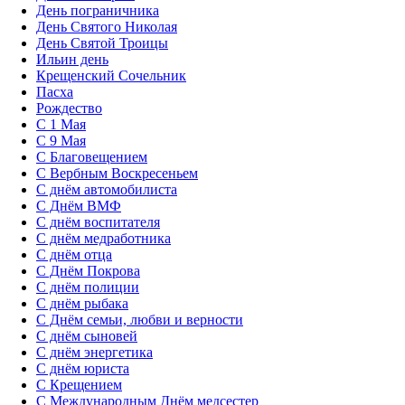
День пограничника
День Святого Николая
День Святой Троицы
Ильин день
Крещенский Сочельник
Пасха
Рождество
С 1 Мая
С 9 Мая
С Благовещением
С Вербным Воскресеньем
С днём автомобилиста
С Днём ВМФ
С днём воспитателя
С днём медработника
С днём отца
С Днём Покрова
С днём полиции
С днём рыбака
С Днём семьи, любви и верности
С днём сыновей
С днём энергетика
С днём юриста
С Крещением
С Международным Днём медсестер