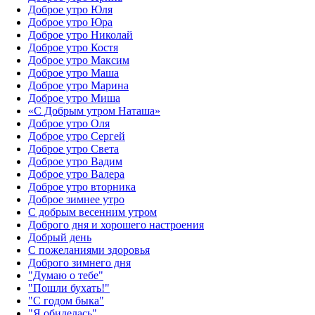
Доброе утро Юля
Доброе утро Юра
Доброе утро Николай
Доброе утро Костя
Доброе утро Максим
Доброе утро Маша
Доброе утро Марина
Доброе утро Миша
«С Добрым утром Наташа»
Доброе утро Оля
Доброе утро Сергей
Доброе утро Света
Доброе утро Вадим
Доброе утро Валера
Доброе утро вторника
Доброе зимнее утро
С добрым весенним утром
Доброго дня и хорошего настроения
Добрый день
С пожеланиями здоровья
Доброго зимнего дня
"Думаю о тебе"
"Пошли бухать!"
"С годом быка"
"Я обиделась"