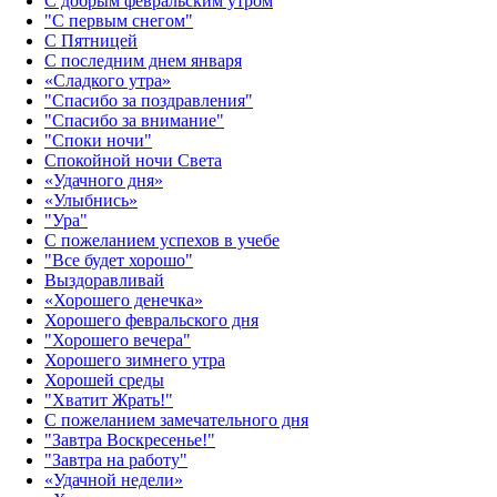
С добрым февральским утром
"С первым снегом"
С Пятницей
С последним днем января
«Сладкого утра»‎
"Спасибо за поздравления"
"Спасибо за внимание"
"Споки ночи"
Спокойной ночи Света
«Удачного дня»‎
«Улыбнись»‎
"Ура"
С пожеланием успехов в учебе
"Все будет хорошо"
Выздоравливай
«‎Хорошего денечка»‎
Хорошего февральского дня
"Хорошего вечера"
Хорошего зимнего утра
Хорошей среды
"Хватит Жрать!"
С пожеланием замечательного дня
"Завтра Воскресенье!"
"Завтра на работу"
«Удачной недели»‎