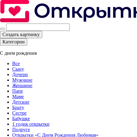
Создать картинку
Категории
С днем рождения
Все
Сыну
Дочери
Мужчине
Женщине
Папе
Маме
Детские
Брату
Сестре
Бабушке
1 годик открытки
Подруге
Открытки «С Днем Рождения Любимая»‎