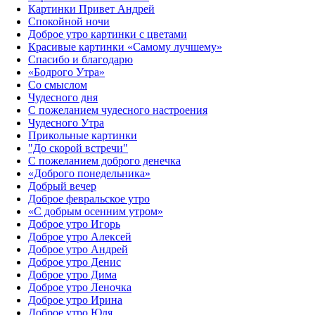
Картинки Привет Андрей
Спокойной ночи
Доброе утро картинки с цветами
Красивые картинки «Самому лучшему»
Спасибо и благодарю
«‎Бодрого Утра»‎
Со смыслом
Чудесного дня
С пожеланием чудесного настроения
Чудесного Утра
Прикольные картинки
"До скорой встречи"
С пожеланием доброго денечка
«Доброго понедельника»‎
Добрый вечер
Доброе февральское утро
«С добрым осенним утром»‎
Доброе утро Игорь
Доброе утро Алексей
Доброе утро Андрей
Доброе утро Денис
Доброе утро Дима
Доброе утро Леночка
Доброе утро Ирина
Доброе утро Юля