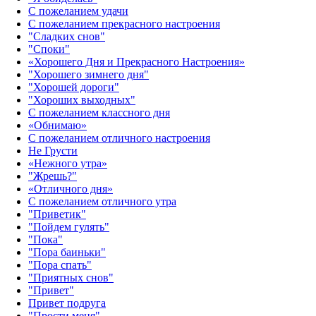
С пожеланием удачи
С пожеланием прекрасного настроения
"Сладких снов"
"Споки"
«Хорошего Дня и Прекрасного Настроения»
"Хорошего зимнего дня"
"Хорошей дороги"
"Хороших выходных"
С пожеланием классного дня
«Обнимаю»
С пожеланием отличного настроения
Не Грусти
«Нежного утра»‎
"Жрешь?"
«Отличного дня»‎
С пожеланием отличного утра
"Приветик"
"Пойдем гулять"
"Пока"
"Пора баиньки"
"Пора спать"
"Приятных снов"
"Привет"
Привет подруга
"Прости меня"