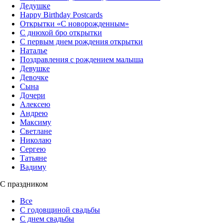
Дедушке
Happy Birthday Postcards
Открытки «‎С новорожденным»
С днюхой бро открытки
С первым днем рождения открытки
Наталье
Поздравления с рождением малыша
Девушке
Девочке
Сына
Дочери
Алексею
Андрею
Максиму
Светлане
Николаю
Сергею
Татьяне
Вадиму
С праздником
Все
С годовщиной свадьбы
С днем свадьбы