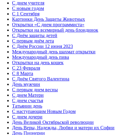
С днем учителя
С новым годом
С 1 Сентября
Картинки День Защиты Животных
Открытки «‎С днем программиста»‎
Открытки на всемирный день блондинок
С Днём защиты детей
С первым днём лета
С Днём России 12 июня 2023
Международный день шахмат открытки
Международный день пива
Открытки на день кошек
С 23 Февраля
С 8 Марта
С Днём Святого Валентина
День мужчин
С первым днем весны
С днем Матери
C днем счастья
Татьянин день
C наступающим Новым Годом
C днем дочери
День Великой Октябрьской революции
День Веры, Надежды, Любви и матери их Софии
День Пионерии