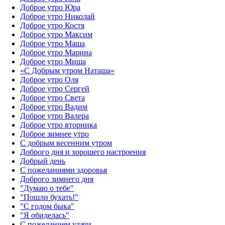
Доброе утро Юра
Доброе утро Николай
Доброе утро Костя
Доброе утро Максим
Доброе утро Маша
Доброе утро Марина
Доброе утро Миша
«С Добрым утром Наташа»
Доброе утро Оля
Доброе утро Сергей
Доброе утро Света
Доброе утро Вадим
Доброе утро Валера
Доброе утро вторника
Доброе зимнее утро
С добрым весенним утром
Доброго дня и хорошего настроения
Добрый день
С пожеланиями здоровья
Доброго зимнего дня
"Думаю о тебе"
"Пошли бухать!"
"С годом быка"
"Я обиделась"
С пожеланием удачи