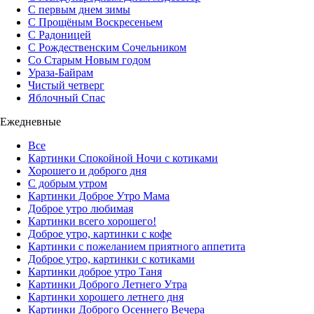
С первым днем зимы
С Прощёным Воскресеньем
С Радоницей
С Рождественским Сочельником
Со Старым Новым годом
Ураза-Байрам
Чистый четверг
Яблочный Спас
Ежедневные
Все
Картинки Спокойной Ночи с котиками
Хорошего и доброго дня
С добрым утром
Картинки Доброе Утро Мама
Доброе утро любимая
Картинки всего хорошего!
Доброе утро, картинки с кофе
Картинки с пожеланием приятного аппетита
Доброе утро, картинки с котиками
Картинки доброе утро Таня
Картинки Доброго Летнего Утра
Картинки хорошего летнего дня
Картинки Доброго Осеннего Вечера