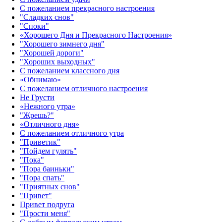
С пожеланием прекрасного настроения
"Сладких снов"
"Споки"
«Хорошего Дня и Прекрасного Настроения»
"Хорошего зимнего дня"
"Хорошей дороги"
"Хороших выходных"
С пожеланием классного дня
«Обнимаю»
С пожеланием отличного настроения
Не Грусти
«Нежного утра»‎
"Жрешь?"
«Отличного дня»‎
С пожеланием отличного утра
"Приветик"
"Пойдем гулять"
"Пока"
"Пора баиньки"
"Пора спать"
"Приятных снов"
"Привет"
Привет подруга
"Прости меня"