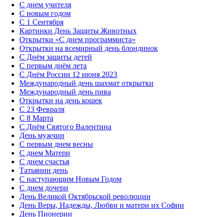
С днем учителя
С новым годом
С 1 Сентября
Картинки День Защиты Животных
Открытки «‎С днем программиста»‎
Открытки на всемирный день блондинок
С Днём защиты детей
С первым днём лета
С Днём России 12 июня 2023
Международный день шахмат открытки
Международный день пива
Открытки на день кошек
С 23 Февраля
С 8 Марта
С Днём Святого Валентина
День мужчин
С первым днем весны
С днем Матери
C днем счастья
Татьянин день
C наступающим Новым Годом
C днем дочери
День Великой Октябрьской революции
День Веры, Надежды, Любви и матери их Софии
День Пионерии