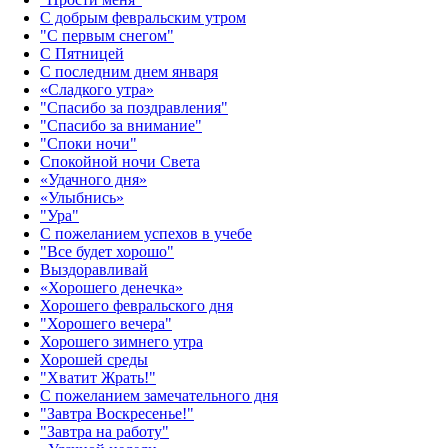
С добрым февральским утром
"С первым снегом"
С Пятницей
С последним днем января
«Сладкого утра»‎
"Спасибо за поздравления"
"Спасибо за внимание"
"Споки ночи"
Спокойной ночи Света
«Удачного дня»‎
«Улыбнись»‎
"Ура"
С пожеланием успехов в учебе
"Все будет хорошо"
Выздоравливай
«‎Хорошего денечка»‎
Хорошего февральского дня
"Хорошего вечера"
Хорошего зимнего утра
Хорошей среды
"Хватит Жрать!"
С пожеланием замечательного дня
"Завтра Воскресенье!"
"Завтра на работу"