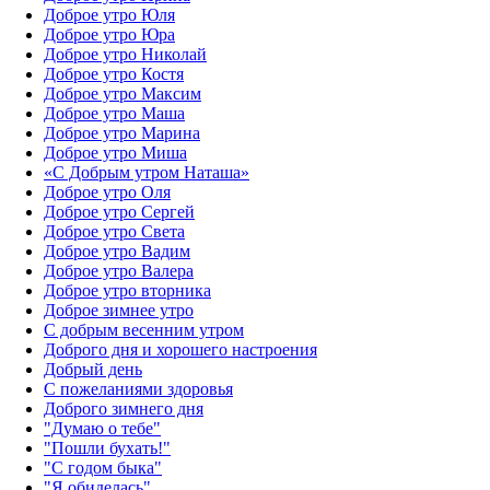
Доброе утро Юля
Доброе утро Юра
Доброе утро Николай
Доброе утро Костя
Доброе утро Максим
Доброе утро Маша
Доброе утро Марина
Доброе утро Миша
«С Добрым утром Наташа»
Доброе утро Оля
Доброе утро Сергей
Доброе утро Света
Доброе утро Вадим
Доброе утро Валера
Доброе утро вторника
Доброе зимнее утро
С добрым весенним утром
Доброго дня и хорошего настроения
Добрый день
С пожеланиями здоровья
Доброго зимнего дня
"Думаю о тебе"
"Пошли бухать!"
"С годом быка"
"Я обиделась"