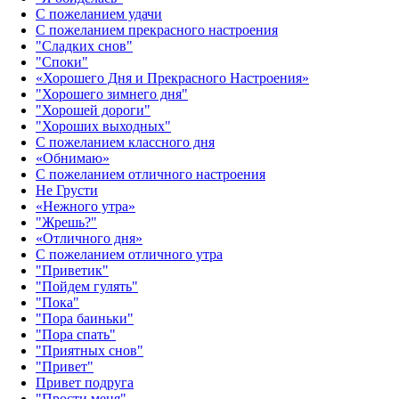
С пожеланием удачи
С пожеланием прекрасного настроения
"Сладких снов"
"Споки"
«Хорошего Дня и Прекрасного Настроения»
"Хорошего зимнего дня"
"Хорошей дороги"
"Хороших выходных"
С пожеланием классного дня
«Обнимаю»
С пожеланием отличного настроения
Не Грусти
«Нежного утра»‎
"Жрешь?"
«Отличного дня»‎
С пожеланием отличного утра
"Приветик"
"Пойдем гулять"
"Пока"
"Пора баиньки"
"Пора спать"
"Приятных снов"
"Привет"
Привет подруга
"Прости меня"