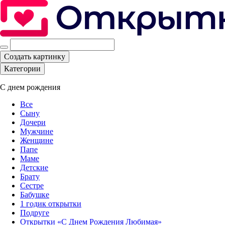
Создать картинку
Категории
С днем рождения
Все
Сыну
Дочери
Мужчине
Женщине
Папе
Маме
Детские
Брату
Сестре
Бабушке
1 годик открытки
Подруге
Открытки «С Днем Рождения Любимая»‎