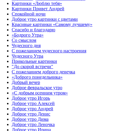
Картинки «Люблю тебя»
Картинки Привет Андрей
Спокойной ночи
Доброе утро картинки с цветами
Красивые картинки «Самому лучшему»
Спасибо и благодарю
«‎Бодрого Утра»‎
Со смыслом
Чудесного дня
С пожеланием чудесного настроения
Чудесного Утра
Прикольные картинки
"До скорой встречи"
С пожеланием доброго денечка
«Доброго понедельника»‎
Добрый вечер
Доброе февральское утро
«С добрым осенним утром»‎
Доброе утро Игорь
Доброе утро Алексей
Доброе утро Андрей
Доброе утро Денис
Доброе утро Дима
Доброе утро Леночка
Доброе утро Ирина