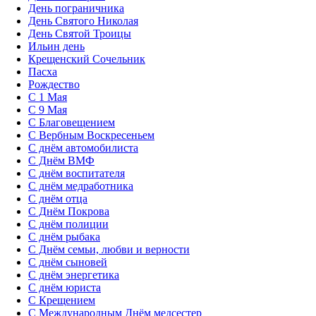
День пограничника
День Святого Николая
День Святой Троицы
Ильин день
Крещенский Сочельник
Пасха
Рождество
С 1 Мая
С 9 Мая
С Благовещением
С Вербным Воскресеньем
С днём автомобилиста
С Днём ВМФ
С днём воспитателя
С днём медработника
С днём отца
С Днём Покрова
С днём полиции
С днём рыбака
С Днём семьи, любви и верности
С днём сыновей
С днём энергетика
С днём юриста
С Крещением
С Международным Днём медсестер