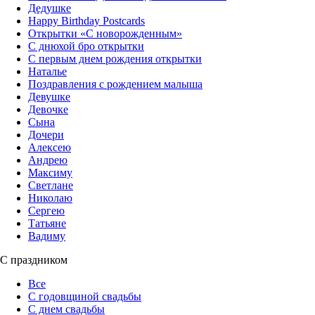
Дедушке
Happy Birthday Postcards
Открытки «‎С новорожденным»
С днюхой бро открытки
С первым днем рождения открытки
Наталье
Поздравления с рождением малыша
Девушке
Девочке
Сына
Дочери
Алексею
Андрею
Максиму
Светлане
Николаю
Сергею
Татьяне
Вадиму
С праздником
Все
С годовщиной свадьбы
С днем свадьбы