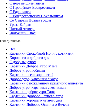
С первым днем зимы
С Прощёным Воскресеньем
С Радоницей
С Рождественским Сочельником
Со Старым Новым годом
Ураза-Байрам
Чистый четверг
Яблочный Спас
Ежедневные
Все
Картинки Спокойной Ночи с котиками
Хорошего и доброго дня
С добрым утром
Картинки Доброе Утро Мама
Доброе утро любимая
Картинки всего хорошего!
Доброе утро, картинки с кофе
Картинки с пожеланием приятного аппетита
Доброе утро, картинки с котиками
Картинки доброе утро Таня
Картинки Доброго Летнего Утра
Картинки хорошего летнего дня
Картинки Доброго Осеннего Вечера