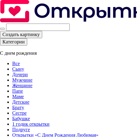
Создать картинку
Категории
С днем рождения
Все
Сыну
Дочери
Мужчине
Женщине
Папе
Маме
Детские
Брату
Сестре
Бабушке
1 годик открытки
Подруге
Открытки «С Днем Рождения Любимая»‎