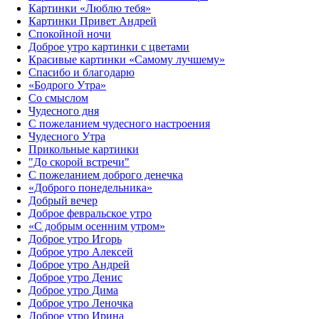
Картинки «Люблю тебя»
Картинки Привет Андрей
Спокойной ночи
Доброе утро картинки с цветами
Красивые картинки «Самому лучшему»
Спасибо и благодарю
«‎Бодрого Утра»‎
Со смыслом
Чудесного дня
С пожеланием чудесного настроения
Чудесного Утра
Прикольные картинки
"До скорой встречи"
С пожеланием доброго денечка
«Доброго понедельника»‎
Добрый вечер
Доброе февральское утро
«С добрым осенним утром»‎
Доброе утро Игорь
Доброе утро Алексей
Доброе утро Андрей
Доброе утро Денис
Доброе утро Дима
Доброе утро Леночка
Доброе утро Ирина