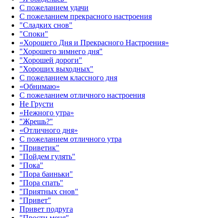
С пожеланием удачи
С пожеланием прекрасного настроения
"Сладких снов"
"Споки"
«Хорошего Дня и Прекрасного Настроения»
"Хорошего зимнего дня"
"Хорошей дороги"
"Хороших выходных"
С пожеланием классного дня
«Обнимаю»
С пожеланием отличного настроения
Не Грусти
«Нежного утра»‎
"Жрешь?"
«Отличного дня»‎
С пожеланием отличного утра
"Приветик"
"Пойдем гулять"
"Пока"
"Пора баиньки"
"Пора спать"
"Приятных снов"
"Привет"
Привет подруга
"Прости меня"