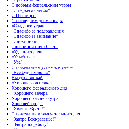
С добрым февральским утром
"С первым снегом"
С Пятницей
С последним днем января
«Сладкого утра»‎
"Спасибо за поздравления"
"Спасибо за внимание"
"Споки ночи"
Спокойной ночи Света
«Удачного дня»‎
«Улыбнись»‎
"Ура"
С пожеланием успехов в учебе
"Все будет хорошо"
Выздоравливай
«‎Хорошего денечка»‎
Хорошего февральского дня
"Хорошего вечера"
Хорошего зимнего утра
Хорошей среды
"Хватит Жрать!"
С пожеланием замечательного дня
"Завтра Воскресенье!"
"Завтра на работу"