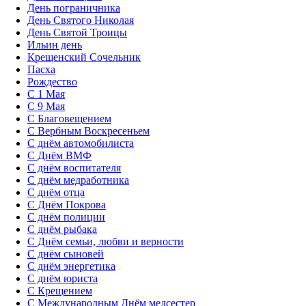
День пограничника
День Святого Николая
День Святой Троицы
Ильин день
Крещенский Сочельник
Пасха
Рождество
С 1 Мая
С 9 Мая
С Благовещением
С Вербным Воскресеньем
С днём автомобилиста
С Днём ВМФ
С днём воспитателя
С днём медработника
С днём отца
С Днём Покрова
С днём полиции
С днём рыбака
С Днём семьи, любви и верности
С днём сыновей
С днём энергетика
С днём юриста
С Крещением
С Международным Днём медсестер