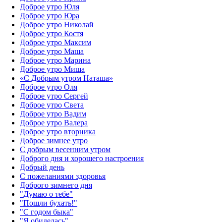
Доброе утро Юля
Доброе утро Юра
Доброе утро Николай
Доброе утро Костя
Доброе утро Максим
Доброе утро Маша
Доброе утро Марина
Доброе утро Миша
«С Добрым утром Наташа»
Доброе утро Оля
Доброе утро Сергей
Доброе утро Света
Доброе утро Вадим
Доброе утро Валера
Доброе утро вторника
Доброе зимнее утро
С добрым весенним утром
Доброго дня и хорошего настроения
Добрый день
С пожеланиями здоровья
Доброго зимнего дня
"Думаю о тебе"
"Пошли бухать!"
"С годом быка"
"Я обиделась"