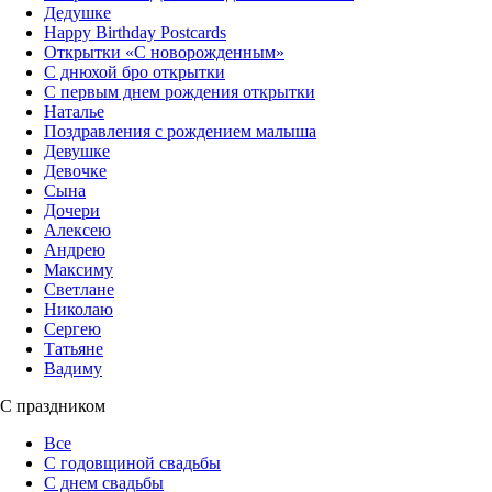
Дедушке
Happy Birthday Postcards
Открытки «‎С новорожденным»
С днюхой бро открытки
С первым днем рождения открытки
Наталье
Поздравления с рождением малыша
Девушке
Девочке
Сына
Дочери
Алексею
Андрею
Максиму
Светлане
Николаю
Сергею
Татьяне
Вадиму
С праздником
Все
С годовщиной свадьбы
С днем свадьбы