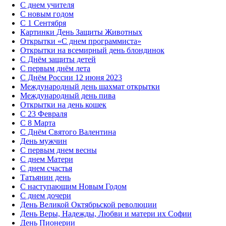
С днем учителя
С новым годом
С 1 Сентября
Картинки День Защиты Животных
Открытки «‎С днем программиста»‎
Открытки на всемирный день блондинок
С Днём защиты детей
С первым днём лета
С Днём России 12 июня 2023
Международный день шахмат открытки
Международный день пива
Открытки на день кошек
С 23 Февраля
С 8 Марта
С Днём Святого Валентина
День мужчин
С первым днем весны
С днем Матери
C днем счастья
Татьянин день
C наступающим Новым Годом
C днем дочери
День Великой Октябрьской революции
День Веры, Надежды, Любви и матери их Софии
День Пионерии