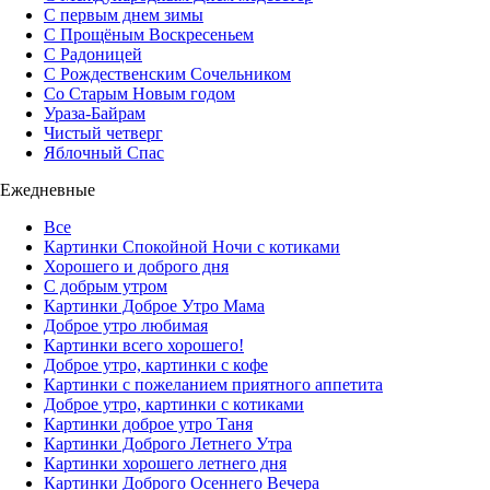
С первым днем зимы
С Прощёным Воскресеньем
С Радоницей
С Рождественским Сочельником
Со Старым Новым годом
Ураза-Байрам
Чистый четверг
Яблочный Спас
Ежедневные
Все
Картинки Спокойной Ночи с котиками
Хорошего и доброго дня
С добрым утром
Картинки Доброе Утро Мама
Доброе утро любимая
Картинки всего хорошего!
Доброе утро, картинки с кофе
Картинки с пожеланием приятного аппетита
Доброе утро, картинки с котиками
Картинки доброе утро Таня
Картинки Доброго Летнего Утра
Картинки хорошего летнего дня
Картинки Доброго Осеннего Вечера