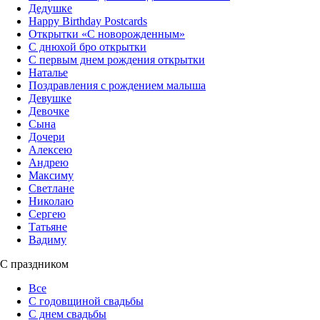
Дедушке
Happy Birthday Postcards
Открытки «‎С новорожденным»
С днюхой бро открытки
С первым днем рождения открытки
Наталье
Поздравления с рождением малыша
Девушке
Девочке
Сына
Дочери
Алексею
Андрею
Максиму
Светлане
Николаю
Сергею
Татьяне
Вадиму
С праздником
Все
С годовщиной свадьбы
С днем свадьбы