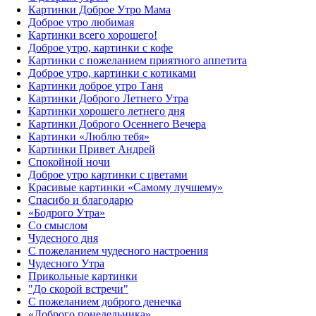
Картинки Доброе Утро Мама
Доброе утро любимая
Картинки всего хорошего!
Доброе утро, картинки с кофе
Картинки с пожеланием приятного аппетита
Доброе утро, картинки с котиками
Картинки доброе утро Таня
Картинки Доброго Летнего Утра
Картинки хорошего летнего дня
Картинки Доброго Осеннего Вечера
Картинки «Люблю тебя»
Картинки Привет Андрей
Спокойной ночи
Доброе утро картинки с цветами
Красивые картинки «Самому лучшему»
Спасибо и благодарю
«‎Бодрого Утра»‎
Со смыслом
Чудесного дня
С пожеланием чудесного настроения
Чудесного Утра
Прикольные картинки
"До скорой встречи"
С пожеланием доброго денечка
«Доброго понедельника»‎