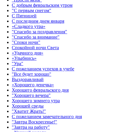
С добрым февральским утром
"С первым снегом"
С Пятницей
С последним днем января
«Сладкого утра»‎
"Спасибо за поздравления"
"Спасибо за внимание"
"Споки ночи"
Спокойной ночи Света
«Удачного дня»‎
«Улыбнись»‎
"Ура"
С пожеланием успехов в учебе
"Все будет хорошо"
Выздоравливай
«‎Хорошего денечка»‎
Хорошего февральского дня
"Хорошего вечера"
Хорошего зимнего утра
Хорошей среды
"Хватит Жрать!"
С пожеланием замечательного дня
"Завтра Воскресенье!"
"Завтра на работу"