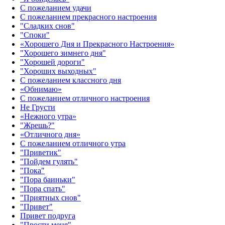
С пожеланием удачи
С пожеланием прекрасного настроения
"Сладких снов"
"Споки"
«Хорошего Дня и Прекрасного Настроения»
"Хорошего зимнего дня"
"Хорошей дороги"
"Хороших выходных"
С пожеланием классного дня
«Обнимаю»
С пожеланием отличного настроения
Не Грусти
«Нежного утра»‎
"Жрешь?"
«Отличного дня»‎
С пожеланием отличного утра
"Приветик"
"Пойдем гулять"
"Пока"
"Пора баиньки"
"Пора спать"
"Приятных снов"
"Привет"
Привет подруга
"Прости меня"