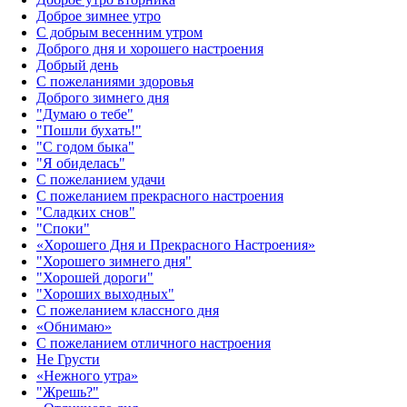
Доброе зимнее утро
С добрым весенним утром
Доброго дня и хорошего настроения
Добрый день
С пожеланиями здоровья
Доброго зимнего дня
"Думаю о тебе"
"Пошли бухать!"
"С годом быка"
"Я обиделась"
С пожеланием удачи
С пожеланием прекрасного настроения
"Сладких снов"
"Споки"
«Хорошего Дня и Прекрасного Настроения»
"Хорошего зимнего дня"
"Хорошей дороги"
"Хороших выходных"
С пожеланием классного дня
«Обнимаю»
С пожеланием отличного настроения
Не Грусти
«Нежного утра»‎
"Жрешь?"