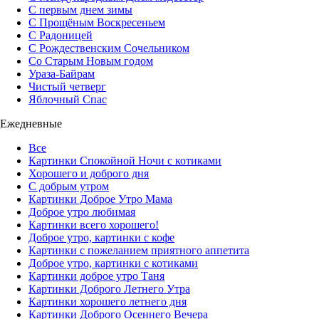
С первым днем зимы
С Прощёным Воскресеньем
С Радоницей
С Рождественским Сочельником
Со Старым Новым годом
Ураза-Байрам
Чистый четверг
Яблочный Спас
Ежедневные
Все
Картинки Спокойной Ночи с котиками
Хорошего и доброго дня
С добрым утром
Картинки Доброе Утро Мама
Доброе утро любимая
Картинки всего хорошего!
Доброе утро, картинки с кофе
Картинки с пожеланием приятного аппетита
Доброе утро, картинки с котиками
Картинки доброе утро Таня
Картинки Доброго Летнего Утра
Картинки хорошего летнего дня
Картинки Доброго Осеннего Вечера