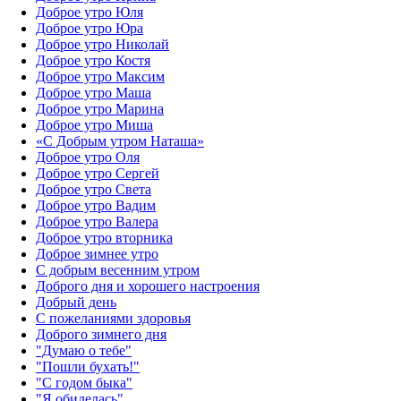
Доброе утро Юля
Доброе утро Юра
Доброе утро Николай
Доброе утро Костя
Доброе утро Максим
Доброе утро Маша
Доброе утро Марина
Доброе утро Миша
«С Добрым утром Наташа»
Доброе утро Оля
Доброе утро Сергей
Доброе утро Света
Доброе утро Вадим
Доброе утро Валера
Доброе утро вторника
Доброе зимнее утро
С добрым весенним утром
Доброго дня и хорошего настроения
Добрый день
С пожеланиями здоровья
Доброго зимнего дня
"Думаю о тебе"
"Пошли бухать!"
"С годом быка"
"Я обиделась"