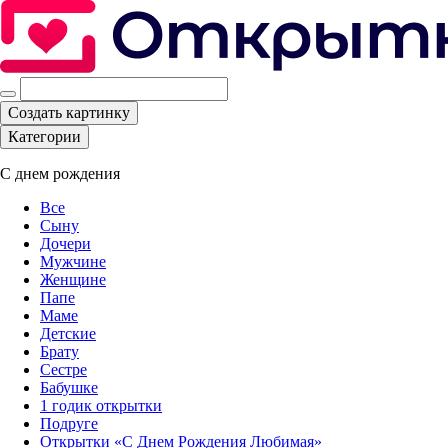
Создать картинку
Категории
С днем рождения
Все
Сыну
Дочери
Мужчине
Женщине
Папе
Маме
Детские
Брату
Сестре
Бабушке
1 годик открытки
Подруге
Открытки «С Днем Рождения Любимая»‎