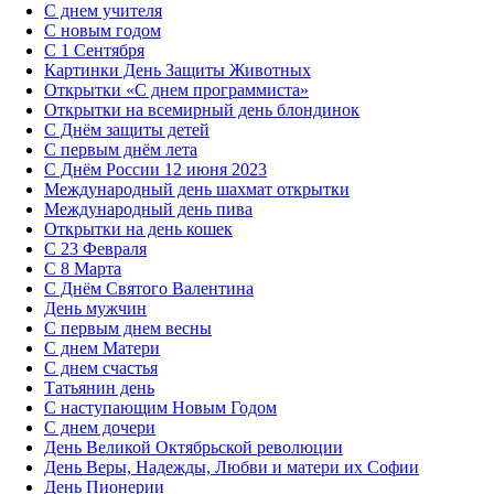
С днем учителя
С новым годом
С 1 Сентября
Картинки День Защиты Животных
Открытки «‎С днем программиста»‎
Открытки на всемирный день блондинок
С Днём защиты детей
С первым днём лета
С Днём России 12 июня 2023
Международный день шахмат открытки
Международный день пива
Открытки на день кошек
С 23 Февраля
С 8 Марта
С Днём Святого Валентина
День мужчин
С первым днем весны
С днем Матери
C днем счастья
Татьянин день
C наступающим Новым Годом
C днем дочери
День Великой Октябрьской революции
День Веры, Надежды, Любви и матери их Софии
День Пионерии