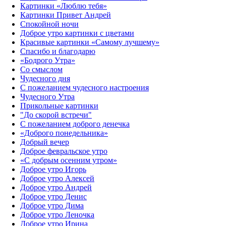
Картинки «Люблю тебя»
Картинки Привет Андрей
Спокойной ночи
Доброе утро картинки с цветами
Красивые картинки «Самому лучшему»
Спасибо и благодарю
«‎Бодрого Утра»‎
Со смыслом
Чудесного дня
С пожеланием чудесного настроения
Чудесного Утра
Прикольные картинки
"До скорой встречи"
С пожеланием доброго денечка
«Доброго понедельника»‎
Добрый вечер
Доброе февральское утро
«С добрым осенним утром»‎
Доброе утро Игорь
Доброе утро Алексей
Доброе утро Андрей
Доброе утро Денис
Доброе утро Дима
Доброе утро Леночка
Доброе утро Ирина