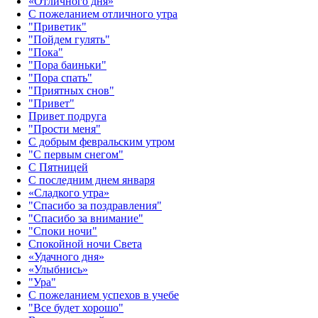
«Отличного дня»‎
С пожеланием отличного утра
"Приветик"
"Пойдем гулять"
"Пока"
"Пора баиньки"
"Пора спать"
"Приятных снов"
"Привет"
Привет подруга
"Прости меня"
С добрым февральским утром
"С первым снегом"
С Пятницей
С последним днем января
«Сладкого утра»‎
"Спасибо за поздравления"
"Спасибо за внимание"
"Споки ночи"
Спокойной ночи Света
«Удачного дня»‎
«Улыбнись»‎
"Ура"
С пожеланием успехов в учебе
"Все будет хорошо"