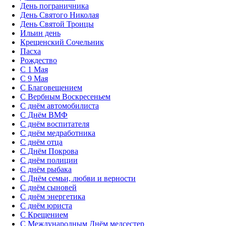
День пограничника
День Святого Николая
День Святой Троицы
Ильин день
Крещенский Сочельник
Пасха
Рождество
С 1 Мая
С 9 Мая
С Благовещением
С Вербным Воскресеньем
С днём автомобилиста
С Днём ВМФ
С днём воспитателя
С днём медработника
С днём отца
С Днём Покрова
С днём полиции
С днём рыбака
С Днём семьи, любви и верности
С днём сыновей
С днём энергетика
С днём юриста
С Крещением
С Международным Днём медсестер