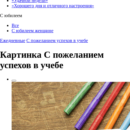
«Удачной недели»‎
«Хорошего дня и отличного настроения»‎
С юбилеем
Все
С юбилеем женщине
Ежедневные
С пожеланием успехов в учебе
Картинка С пожеланием
успехов в учебе