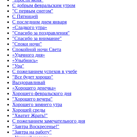
С добрым февральским утром
"С первым снегом"
С Пятницей
С последним днем января
«Сладкого утра»‎
"Спасибо за поздравления"
"Спасибо за внимание"
"Споки ночи"
Спокойной ночи Света
«Удачного дня»‎
«Улыбнись»‎
"Ура"
С пожеланием успехов в учебе
"Все будет хорошо"
Выздоравливай
«‎Хорошего денечка»‎
Хорошего февральского дня
"Хорошего вечера"
Хорошего зимнего утра
Хорошей среды
"Хватит Жрать!"
С пожеланием замечательного дня
"Завтра Воскресенье!"
"Завтра на работу"