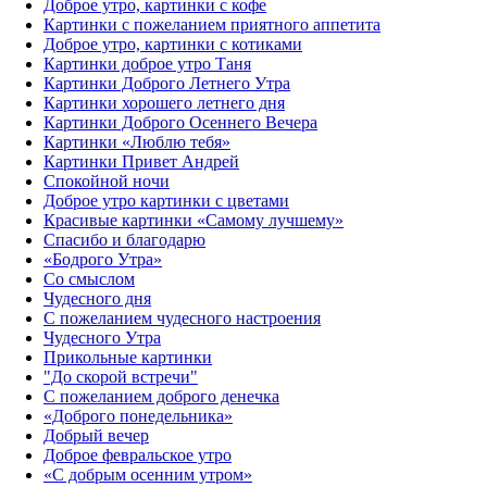
Доброе утро, картинки с кофе
Картинки с пожеланием приятного аппетита
Доброе утро, картинки с котиками
Картинки доброе утро Таня
Картинки Доброго Летнего Утра
Картинки хорошего летнего дня
Картинки Доброго Осеннего Вечера
Картинки «Люблю тебя»
Картинки Привет Андрей
Спокойной ночи
Доброе утро картинки с цветами
Красивые картинки «Самому лучшему»
Спасибо и благодарю
«‎Бодрого Утра»‎
Со смыслом
Чудесного дня
С пожеланием чудесного настроения
Чудесного Утра
Прикольные картинки
"До скорой встречи"
С пожеланием доброго денечка
«Доброго понедельника»‎
Добрый вечер
Доброе февральское утро
«С добрым осенним утром»‎