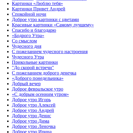
Картинки «Люблю тебя»
Картинки Привет Андрей
Спокойной ночи
Доброе утро картинки с цветами
Красивые картинки «Самому лучшему»
Спасибо и благодарю
«‎Бодрого Утра»‎
Со смыслом
Чудесного дня
С пожеланием чудесного настроения
Чудесного Утра
Прикольные картинки
"До скорой встречи"
С пожеланием доброго денечка
«Доброго понедельника»‎
Добрый вечер
Доброе февральское утро
«С добрым осенним утром»‎
Доброе утро Игорь
Доброе утро Алексей
Доброе утро Андрей
Доброе утро Денис
Доброе утро Дима
Доброе утро Леночка
Доброе утро Ирина