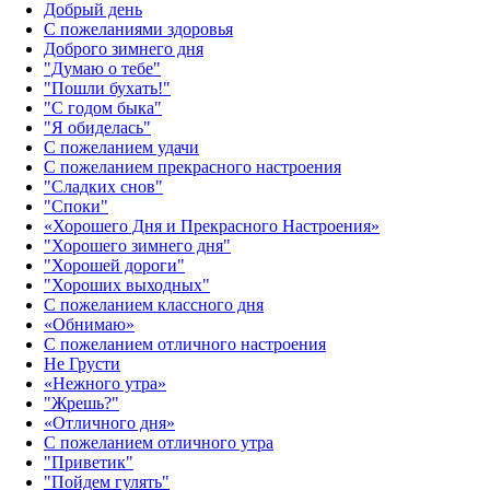
Добрый день
С пожеланиями здоровья
Доброго зимнего дня
"Думаю о тебе"
"Пошли бухать!"
"С годом быка"
"Я обиделась"
С пожеланием удачи
С пожеланием прекрасного настроения
"Сладких снов"
"Споки"
«Хорошего Дня и Прекрасного Настроения»
"Хорошего зимнего дня"
"Хорошей дороги"
"Хороших выходных"
С пожеланием классного дня
«Обнимаю»
С пожеланием отличного настроения
Не Грусти
«Нежного утра»‎
"Жрешь?"
«Отличного дня»‎
С пожеланием отличного утра
"Приветик"
"Пойдем гулять"