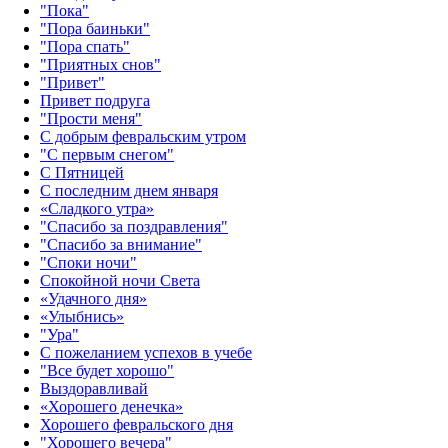
"Пока"
"Пора баиньки"
"Пора спать"
"Приятных снов"
"Привет"
Привет подруга
"Прости меня"
С добрым февральским утром
"С первым снегом"
С Пятницей
С последним днем января
«Сладкого утра»‎
"Спасибо за поздравления"
"Спасибо за внимание"
"Споки ночи"
Спокойной ночи Света
«Удачного дня»‎
«Улыбнись»‎
"Ура"
С пожеланием успехов в учебе
"Все будет хорошо"
Выздоравливай
«‎Хорошего денечка»‎
Хорошего февральского дня
"Хорошего вечера"