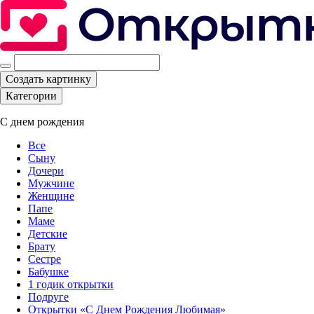
Создать картинку
Категории
С днем рождения
Все
Сыну
Дочери
Мужчине
Женщине
Папе
Маме
Детские
Брату
Сестре
Бабушке
1 годик открытки
Подруге
Открытки «С Днем Рождения Любимая»‎