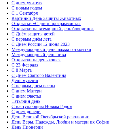
С днем учителя
С новым годом
С 1 Сентября
Картинки День Защиты Животных
Открытки «‎С днем программиста»‎
Открытки на всемирный день блондинок
С Днём защиты детей
С первым днём лета
С Днём России 12 июня 2023
Международный день шахмат открытки
Международный день пива
Открытки на день кошек
С 23 Февраля
С 8 Марта
С Днём Святого Валентина
День мужчин
С первым днем весны
С днем Матери
C днем счастья
Татьянин день
C наступающим Новым Годом
C днем дочери
День Великой Октябрьской революции
День Веры, Надежды, Любви и матери их Софии
День Пионерии