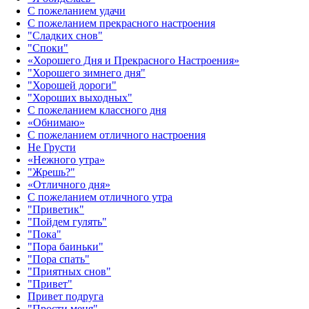
С пожеланием удачи
С пожеланием прекрасного настроения
"Сладких снов"
"Споки"
«Хорошего Дня и Прекрасного Настроения»
"Хорошего зимнего дня"
"Хорошей дороги"
"Хороших выходных"
С пожеланием классного дня
«Обнимаю»
С пожеланием отличного настроения
Не Грусти
«Нежного утра»‎
"Жрешь?"
«Отличного дня»‎
С пожеланием отличного утра
"Приветик"
"Пойдем гулять"
"Пока"
"Пора баиньки"
"Пора спать"
"Приятных снов"
"Привет"
Привет подруга
"Прости меня"