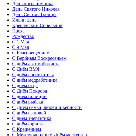
День пограничника
День Святого Николая
День Святой Троицы
Ильин день
Крещенский Сочельник
Пасха
Рождество
С 1 Мая
С 9 Мая
С Благовещением
С Вербным Воскресеньем
С днём автомобилиста
С Днём ВМФ
С днём воспитателя
С днём медработника
С днём отца
С Днём Покрова
С днём полиции
С днём рыбака
С Днём семьи, любви и верности
С днём сыновей
С днём энергетика
С днём юриста
С Крещением
С Международным Днём медсестер