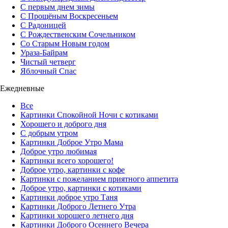
С первым днем зимы
С Прощёным Воскресеньем
С Радоницей
С Рождественским Сочельником
Со Старым Новым годом
Ураза-Байрам
Чистый четверг
Яблочный Спас
Ежедневные
Все
Картинки Спокойной Ночи с котиками
Хорошего и доброго дня
С добрым утром
Картинки Доброе Утро Мама
Доброе утро любимая
Картинки всего хорошего!
Доброе утро, картинки с кофе
Картинки с пожеланием приятного аппетита
Доброе утро, картинки с котиками
Картинки доброе утро Таня
Картинки Доброго Летнего Утра
Картинки хорошего летнего дня
Картинки Доброго Осеннего Вечера