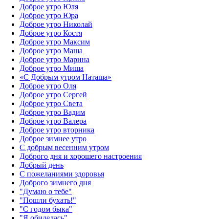
Доброе утро Юля
Доброе утро Юра
Доброе утро Николай
Доброе утро Костя
Доброе утро Максим
Доброе утро Маша
Доброе утро Марина
Доброе утро Миша
«С Добрым утром Наташа»
Доброе утро Оля
Доброе утро Сергей
Доброе утро Света
Доброе утро Вадим
Доброе утро Валера
Доброе утро вторника
Доброе зимнее утро
С добрым весенним утром
Доброго дня и хорошего настроения
Добрый день
С пожеланиями здоровья
Доброго зимнего дня
"Думаю о тебе"
"Пошли бухать!"
"С годом быка"
"Я обиделась"