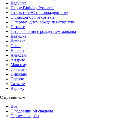
Дедушке
Happy Birthday Postcards
Открытки «‎С новорожденным»
С днюхой бро открытки
С первым днем рождения открытки
Наталье
Поздравления с рождением малыша
Девушке
Девочке
Сына
Дочери
Алексею
Андрею
Максиму
Светлане
Николаю
Сергею
Татьяне
Вадиму
С праздником
Все
С годовщиной свадьбы
С днем свадьбы