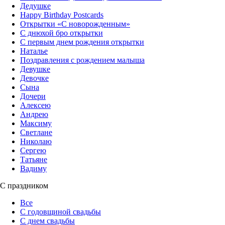
Дедушке
Happy Birthday Postcards
Открытки «‎С новорожденным»
С днюхой бро открытки
С первым днем рождения открытки
Наталье
Поздравления с рождением малыша
Девушке
Девочке
Сына
Дочери
Алексею
Андрею
Максиму
Светлане
Николаю
Сергею
Татьяне
Вадиму
С праздником
Все
С годовщиной свадьбы
С днем свадьбы