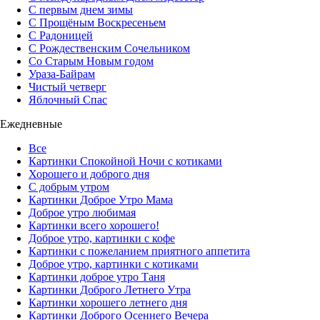
С первым днем зимы
С Прощёным Воскресеньем
С Радоницей
С Рождественским Сочельником
Со Старым Новым годом
Ураза-Байрам
Чистый четверг
Яблочный Спас
Ежедневные
Все
Картинки Спокойной Ночи с котиками
Хорошего и доброго дня
С добрым утром
Картинки Доброе Утро Мама
Доброе утро любимая
Картинки всего хорошего!
Доброе утро, картинки с кофе
Картинки с пожеланием приятного аппетита
Доброе утро, картинки с котиками
Картинки доброе утро Таня
Картинки Доброго Летнего Утра
Картинки хорошего летнего дня
Картинки Доброго Осеннего Вечера