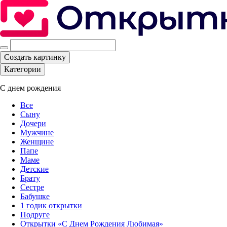
Создать картинку
Категории
С днем рождения
Все
Сыну
Дочери
Мужчине
Женщине
Папе
Маме
Детские
Брату
Сестре
Бабушке
1 годик открытки
Подруге
Открытки «С Днем Рождения Любимая»‎