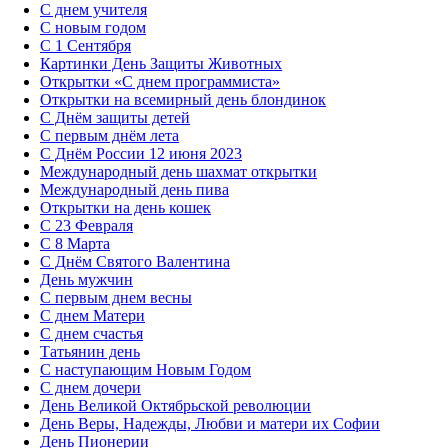
С днем учителя
С новым годом
С 1 Сентября
Картинки День Защиты Животных
Открытки «‎С днем программиста»‎
Открытки на всемирный день блондинок
С Днём защиты детей
С первым днём лета
С Днём России 12 июня 2023
Международный день шахмат открытки
Международный день пива
Открытки на день кошек
С 23 Февраля
С 8 Марта
С Днём Святого Валентина
День мужчин
С первым днем весны
С днем Матери
C днем счастья
Татьянин день
C наступающим Новым Годом
C днем дочери
День Великой Октябрьской революции
День Веры, Надежды, Любви и матери их Софии
День Пионерии