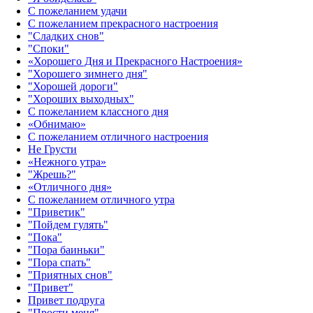
С пожеланием удачи
С пожеланием прекрасного настроения
"Сладких снов"
"Споки"
«Хорошего Дня и Прекрасного Настроения»
"Хорошего зимнего дня"
"Хорошей дороги"
"Хороших выходных"
С пожеланием классного дня
«Обнимаю»
С пожеланием отличного настроения
Не Грусти
«Нежного утра»‎
"Жрешь?"
«Отличного дня»‎
С пожеланием отличного утра
"Приветик"
"Пойдем гулять"
"Пока"
"Пора баиньки"
"Пора спать"
"Приятных снов"
"Привет"
Привет подруга
"Прости меня"