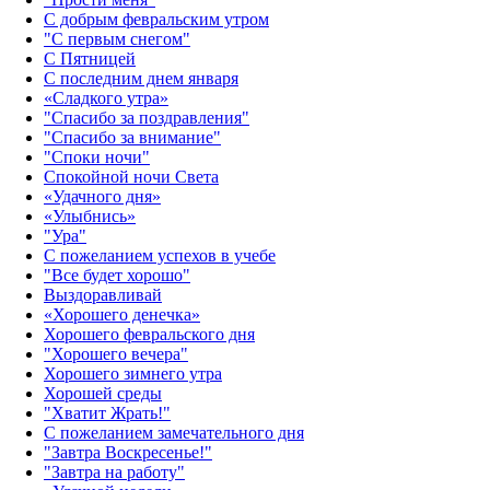
С добрым февральским утром
"С первым снегом"
С Пятницей
С последним днем января
«Сладкого утра»‎
"Спасибо за поздравления"
"Спасибо за внимание"
"Споки ночи"
Спокойной ночи Света
«Удачного дня»‎
«Улыбнись»‎
"Ура"
С пожеланием успехов в учебе
"Все будет хорошо"
Выздоравливай
«‎Хорошего денечка»‎
Хорошего февральского дня
"Хорошего вечера"
Хорошего зимнего утра
Хорошей среды
"Хватит Жрать!"
С пожеланием замечательного дня
"Завтра Воскресенье!"
"Завтра на работу"