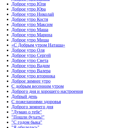
Доброе утро Юля
Доброе утро Юра
Доброе утро Николай
Доброе утро Костя
Доброе утро Максим
Доброе утро Маша
Доброе утро Марина
Доброе утро Миша
«С Добрым утром Наташа»
Доброе утро Оля
Доброе утро Сергей
Доброе утро Света
Доброе утро Вадим
Доброе утро Валера
Доброе утро вторника
Доброе зимнее утро
С добрым весенним утром
Доброго дня и хорошего настроения
Добрый день
С пожеланиями здоровья
Доброго зимнего дня
"Думаю о тебе"
"Пошли бухать!"
"С годом быка"
"Я обиделась"