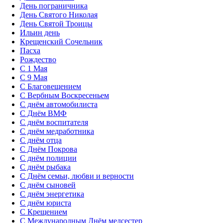
День пограничника
День Святого Николая
День Святой Троицы
Ильин день
Крещенский Сочельник
Пасха
Рождество
С 1 Мая
С 9 Мая
С Благовещением
С Вербным Воскресеньем
С днём автомобилиста
С Днём ВМФ
С днём воспитателя
С днём медработника
С днём отца
С Днём Покрова
С днём полиции
С днём рыбака
С Днём семьи, любви и верности
С днём сыновей
С днём энергетика
С днём юриста
С Крещением
С Международным Днём медсестер