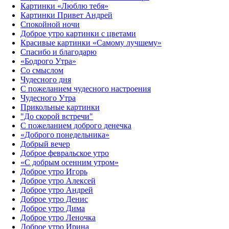
Картинки «Люблю тебя»
Картинки Привет Андрей
Спокойной ночи
Доброе утро картинки с цветами
Красивые картинки «Самому лучшему»
Спасибо и благодарю
«‎Бодрого Утра»‎
Со смыслом
Чудесного дня
С пожеланием чудесного настроения
Чудесного Утра
Прикольные картинки
"До скорой встречи"
С пожеланием доброго денечка
«Доброго понедельника»‎
Добрый вечер
Доброе февральское утро
«С добрым осенним утром»‎
Доброе утро Игорь
Доброе утро Алексей
Доброе утро Андрей
Доброе утро Денис
Доброе утро Дима
Доброе утро Леночка
Доброе утро Ирина