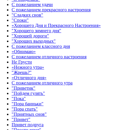
С пожеланием удачи
С пожеланием прекрасного настроения
"Сладких снов"
"Споки"
«Хорошего Дня и Прекрасного Настроения»
"Хорошего зимнего дня"
"Хорошей дороги"
"Хороших выходных"
С пожеланием классного дня
«Обнимаю»
С пожеланием отличного настроения
Не Грусти
«Нежного утра»‎
"Жрешь?"
«Отличного дня»‎
С пожеланием отличного утра
"Приветик"
"Пойдем гулять"
"Пока"
"Пора баиньки"
"Пора спать"
"Приятных снов"
"Привет"
Привет подруга
"Прости меня"