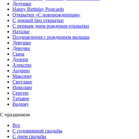
Дедушке
Happy Birthday Postcards
Открытки «‎С новорожденным»
С днюхой бро открытки
С первым днем рождения открытки
Наталье
Поздравления с рождением малыша
Девушке
Девочке
Сына
Дочери
Алексею
Андрею
Максиму
Светлане
Николаю
Сергею
Татьяне
Вадиму
С праздником
Все
С годовщиной свадьбы
С днем свадьбы