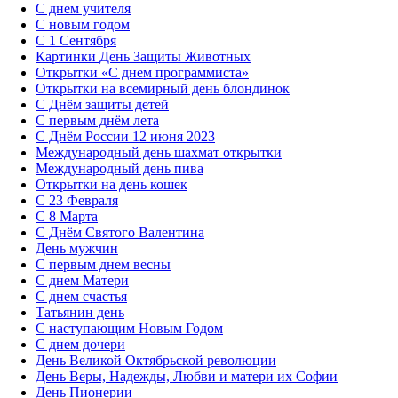
С днем учителя
С новым годом
С 1 Сентября
Картинки День Защиты Животных
Открытки «‎С днем программиста»‎
Открытки на всемирный день блондинок
С Днём защиты детей
С первым днём лета
С Днём России 12 июня 2023
Международный день шахмат открытки
Международный день пива
Открытки на день кошек
С 23 Февраля
С 8 Марта
С Днём Святого Валентина
День мужчин
С первым днем весны
С днем Матери
C днем счастья
Татьянин день
C наступающим Новым Годом
C днем дочери
День Великой Октябрьской революции
День Веры, Надежды, Любви и матери их Софии
День Пионерии