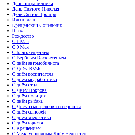
День пограничника
День Святого Николая
День Святой Троицы
Ильин день
Крещенский Сочельник
Пасха
Рождество
С 1 Мая
С 9 Мая
С Благовещением
С Вербным Воскресеньем
С днём автомобилиста
С Днём ВМФ
С днём воспитателя
С днём медработника
С днём отца
С Днём Покрова
С днём полиции
С днём рыбака
С Днём семьи, любви и верности
С днём сыновей
С днём энергетика
С днём юриста
С Крещением
С Международным Днём медсестер