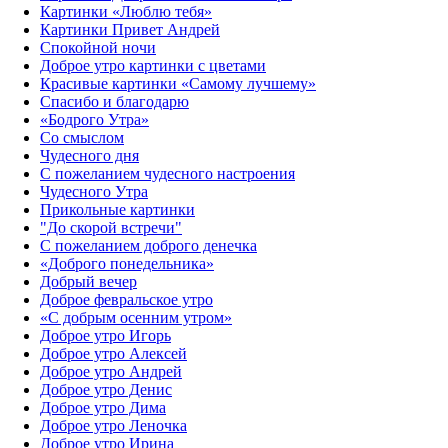
Картинки «Люблю тебя»
Картинки Привет Андрей
Спокойной ночи
Доброе утро картинки с цветами
Красивые картинки «Самому лучшему»
Спасибо и благодарю
«‎Бодрого Утра»‎
Со смыслом
Чудесного дня
С пожеланием чудесного настроения
Чудесного Утра
Прикольные картинки
"До скорой встречи"
С пожеланием доброго денечка
«Доброго понедельника»‎
Добрый вечер
Доброе февральское утро
«С добрым осенним утром»‎
Доброе утро Игорь
Доброе утро Алексей
Доброе утро Андрей
Доброе утро Денис
Доброе утро Дима
Доброе утро Леночка
Доброе утро Ирина