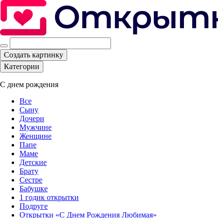
Создать картинку
Категории
С днем рождения
Все
Сыну
Дочери
Мужчине
Женщине
Папе
Маме
Детские
Брату
Сестре
Бабушке
1 годик открытки
Подруге
Открытки «С Днем Рождения Любимая»‎