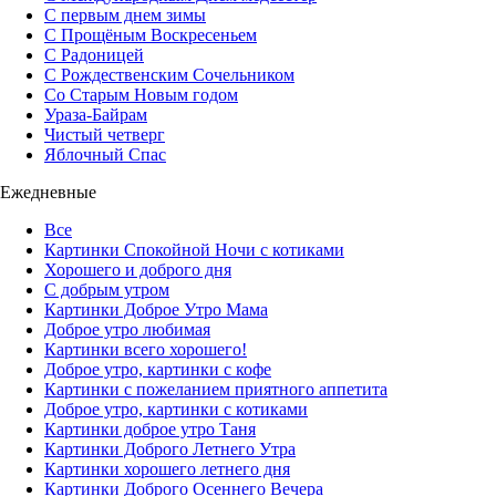
С первым днем зимы
С Прощёным Воскресеньем
С Радоницей
С Рождественским Сочельником
Со Старым Новым годом
Ураза-Байрам
Чистый четверг
Яблочный Спас
Ежедневные
Все
Картинки Спокойной Ночи с котиками
Хорошего и доброго дня
С добрым утром
Картинки Доброе Утро Мама
Доброе утро любимая
Картинки всего хорошего!
Доброе утро, картинки с кофе
Картинки с пожеланием приятного аппетита
Доброе утро, картинки с котиками
Картинки доброе утро Таня
Картинки Доброго Летнего Утра
Картинки хорошего летнего дня
Картинки Доброго Осеннего Вечера