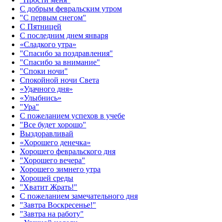
С добрым февральским утром
"С первым снегом"
С Пятницей
С последним днем января
«Сладкого утра»‎
"Спасибо за поздравления"
"Спасибо за внимание"
"Споки ночи"
Спокойной ночи Света
«Удачного дня»‎
«Улыбнись»‎
"Ура"
С пожеланием успехов в учебе
"Все будет хорошо"
Выздоравливай
«‎Хорошего денечка»‎
Хорошего февральского дня
"Хорошего вечера"
Хорошего зимнего утра
Хорошей среды
"Хватит Жрать!"
С пожеланием замечательного дня
"Завтра Воскресенье!"
"Завтра на работу"