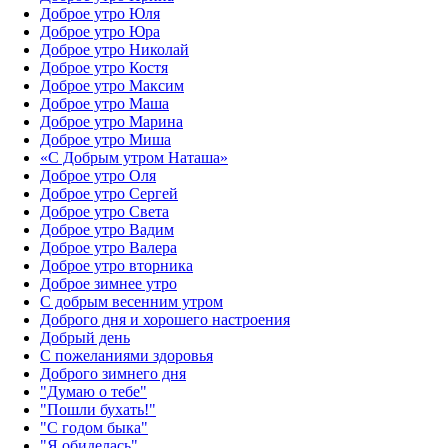
Доброе утро Юля
Доброе утро Юра
Доброе утро Николай
Доброе утро Костя
Доброе утро Максим
Доброе утро Маша
Доброе утро Марина
Доброе утро Миша
«С Добрым утром Наташа»
Доброе утро Оля
Доброе утро Сергей
Доброе утро Света
Доброе утро Вадим
Доброе утро Валера
Доброе утро вторника
Доброе зимнее утро
С добрым весенним утром
Доброго дня и хорошего настроения
Добрый день
С пожеланиями здоровья
Доброго зимнего дня
"Думаю о тебе"
"Пошли бухать!"
"С годом быка"
"Я обиделась"