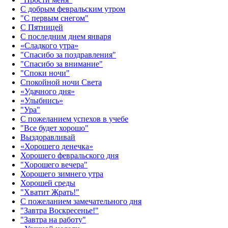
С добрым февральским утром
"С первым снегом"
С Пятницей
С последним днем января
«Сладкого утра»‎
"Спасибо за поздравления"
"Спасибо за внимание"
"Споки ночи"
Спокойной ночи Света
«Удачного дня»‎
«Улыбнись»‎
"Ура"
С пожеланием успехов в учебе
"Все будет хорошо"
Выздоравливай
«‎Хорошего денечка»‎
Хорошего февральского дня
"Хорошего вечера"
Хорошего зимнего утра
Хорошей среды
"Хватит Жрать!"
С пожеланием замечательного дня
"Завтра Воскресенье!"
"Завтра на работу"