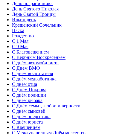
День пограничника
День Святого Николая
День Святой Троицы
Ильин день
Крещенский Сочельник
Пасха
Рождество
С 1 Мая
С 9 Мая
С Благовещением
С Вербным Воскресеньем
С днём автомобилиста
С Днём ВМФ
С днём воспитателя
С днём медработника
С днём отца
С Днём Покрова
С днём полиции
С днём рыбака
С Днём семьи, любви и верности
С днём сыновей
С днём энергетика
С днём юриста
С Крещением
С Международным Днём медсестер