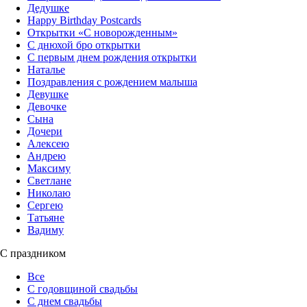
Дедушке
Happy Birthday Postcards
Открытки «‎С новорожденным»
С днюхой бро открытки
С первым днем рождения открытки
Наталье
Поздравления с рождением малыша
Девушке
Девочке
Сына
Дочери
Алексею
Андрею
Максиму
Светлане
Николаю
Сергею
Татьяне
Вадиму
С праздником
Все
С годовщиной свадьбы
С днем свадьбы