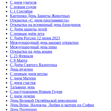
С днем учителя
С новым годом
С 1 Сентября
Картинки День Защиты Животных
Открытки «‎С днем программиста»‎
Открытки на всемирный день блондинок
С Днём защиты детей
С первым днём лета
С Днём России 12 июня 2023
Международный день шахмат открытки
Международный день пива
Открытки на день кошек
С 23 Февраля
С 8 Марта
С Днём Святого Валентина
День мужчин
С первым днем весны
С днем Матери
C днем счастья
Татьянин день
C наступающим Новым Годом
C днем дочери
День Великой Октябрьской революции
День Веры, Надежды, Любви и матери их Софии
День Пионерии