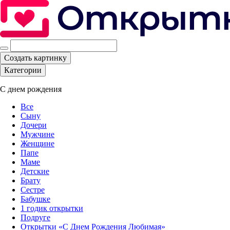
Создать картинку
Категории
С днем рождения
Все
Сыну
Дочери
Мужчине
Женщине
Папе
Маме
Детские
Брату
Сестре
Бабушке
1 годик открытки
Подруге
Открытки «С Днем Рождения Любимая»‎