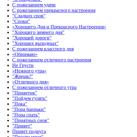
С пожеланием удачи
С пожеланием прекрасного настроения
"Сладких снов"
"Споки"
«Хорошего Дня и Прекрасного Настроения»
"Хорошего зимнего дня"
"Хорошей дороги"
"Хороших выходных"
С пожеланием классного дня
«Обнимаю»
С пожеланием отличного настроения
Не Грусти
«Нежного утра»‎
"Жрешь?"
«Отличного дня»‎
С пожеланием отличного утра
"Приветик"
"Пойдем гулять"
"Пока"
"Пора баиньки"
"Пора спать"
"Приятных снов"
"Привет"
Привет подруга
"Прости меня"