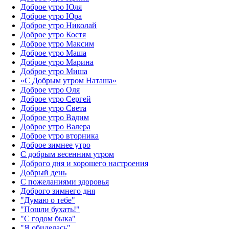
Доброе утро Юля
Доброе утро Юра
Доброе утро Николай
Доброе утро Костя
Доброе утро Максим
Доброе утро Маша
Доброе утро Марина
Доброе утро Миша
«С Добрым утром Наташа»
Доброе утро Оля
Доброе утро Сергей
Доброе утро Света
Доброе утро Вадим
Доброе утро Валера
Доброе утро вторника
Доброе зимнее утро
С добрым весенним утром
Доброго дня и хорошего настроения
Добрый день
С пожеланиями здоровья
Доброго зимнего дня
"Думаю о тебе"
"Пошли бухать!"
"С годом быка"
"Я обиделась"