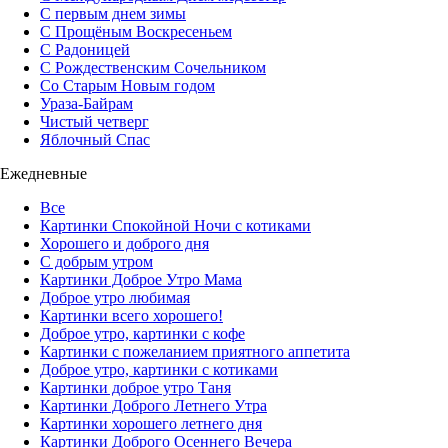
С первым днем зимы
С Прощёным Воскресеньем
С Радоницей
С Рождественским Сочельником
Со Старым Новым годом
Ураза-Байрам
Чистый четверг
Яблочный Спас
Ежедневные
Все
Картинки Спокойной Ночи с котиками
Хорошего и доброго дня
С добрым утром
Картинки Доброе Утро Мама
Доброе утро любимая
Картинки всего хорошего!
Доброе утро, картинки с кофе
Картинки с пожеланием приятного аппетита
Доброе утро, картинки с котиками
Картинки доброе утро Таня
Картинки Доброго Летнего Утра
Картинки хорошего летнего дня
Картинки Доброго Осеннего Вечера