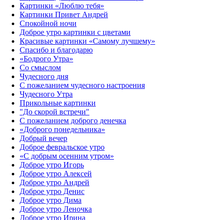
Картинки «Люблю тебя»
Картинки Привет Андрей
Спокойной ночи
Доброе утро картинки с цветами
Красивые картинки «Самому лучшему»
Спасибо и благодарю
«‎Бодрого Утра»‎
Со смыслом
Чудесного дня
С пожеланием чудесного настроения
Чудесного Утра
Прикольные картинки
"До скорой встречи"
С пожеланием доброго денечка
«Доброго понедельника»‎
Добрый вечер
Доброе февральское утро
«С добрым осенним утром»‎
Доброе утро Игорь
Доброе утро Алексей
Доброе утро Андрей
Доброе утро Денис
Доброе утро Дима
Доброе утро Леночка
Доброе утро Ирина