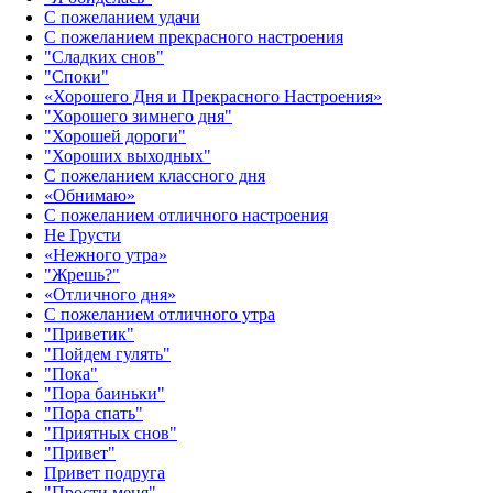
С пожеланием удачи
С пожеланием прекрасного настроения
"Сладких снов"
"Споки"
«Хорошего Дня и Прекрасного Настроения»
"Хорошего зимнего дня"
"Хорошей дороги"
"Хороших выходных"
С пожеланием классного дня
«Обнимаю»
С пожеланием отличного настроения
Не Грусти
«Нежного утра»‎
"Жрешь?"
«Отличного дня»‎
С пожеланием отличного утра
"Приветик"
"Пойдем гулять"
"Пока"
"Пора баиньки"
"Пора спать"
"Приятных снов"
"Привет"
Привет подруга
"Прости меня"