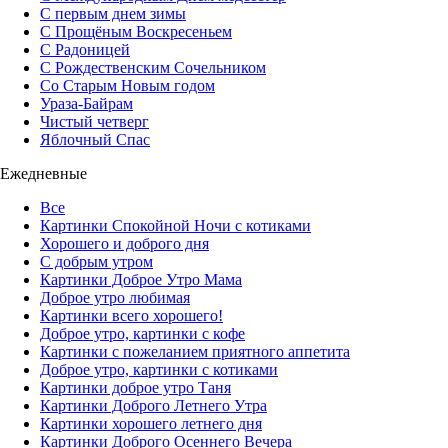
С первым днем зимы
С Прощёным Воскресеньем
С Радоницей
С Рождественским Сочельником
Со Старым Новым годом
Ураза-Байрам
Чистый четверг
Яблочный Спас
Ежедневные
Все
Картинки Спокойной Ночи с котиками
Хорошего и доброго дня
С добрым утром
Картинки Доброе Утро Мама
Доброе утро любимая
Картинки всего хорошего!
Доброе утро, картинки с кофе
Картинки с пожеланием приятного аппетита
Доброе утро, картинки с котиками
Картинки доброе утро Таня
Картинки Доброго Летнего Утра
Картинки хорошего летнего дня
Картинки Доброго Осеннего Вечера