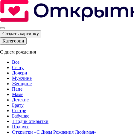
Создать картинку
Категории
С днем рождения
Все
Сыну
Дочери
Мужчине
Женщине
Папе
Маме
Детские
Брату
Сестре
Бабушке
1 годик открытки
Подруге
Открытки «С Днем Рождения Любимая»‎