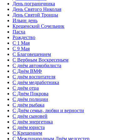
День пограничника
День Святого Николая
День Святой Троицы
Ильин день
Крещенский Сочельник
Пасха
Рождество
С 1 Мая
С 9 Мая
С Благовещением
С Вербным Воскресеньем
С днём автомобилиста
С Днём ВМФ
С днём воспитателя
С днём медработника
С днём отца
С Днём Покрова
С днём полиции
С днём рыбака
С Днём семьи, любви и верности
С днём сыновей
С днём энергетика
С днём юриста
С Крещением
С Международным Днём медсестер