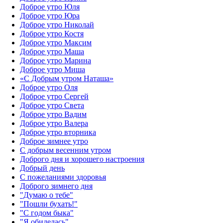
Доброе утро Юля
Доброе утро Юра
Доброе утро Николай
Доброе утро Костя
Доброе утро Максим
Доброе утро Маша
Доброе утро Марина
Доброе утро Миша
«С Добрым утром Наташа»
Доброе утро Оля
Доброе утро Сергей
Доброе утро Света
Доброе утро Вадим
Доброе утро Валера
Доброе утро вторника
Доброе зимнее утро
С добрым весенним утром
Доброго дня и хорошего настроения
Добрый день
С пожеланиями здоровья
Доброго зимнего дня
"Думаю о тебе"
"Пошли бухать!"
"С годом быка"
"Я обиделась"