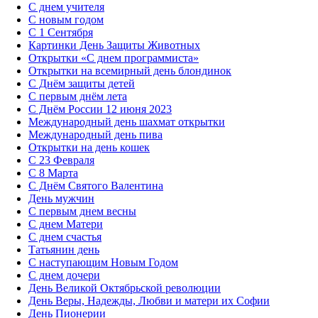
С днем учителя
С новым годом
С 1 Сентября
Картинки День Защиты Животных
Открытки «‎С днем программиста»‎
Открытки на всемирный день блондинок
С Днём защиты детей
С первым днём лета
С Днём России 12 июня 2023
Международный день шахмат открытки
Международный день пива
Открытки на день кошек
С 23 Февраля
С 8 Марта
С Днём Святого Валентина
День мужчин
С первым днем весны
С днем Матери
C днем счастья
Татьянин день
C наступающим Новым Годом
C днем дочери
День Великой Октябрьской революции
День Веры, Надежды, Любви и матери их Софии
День Пионерии