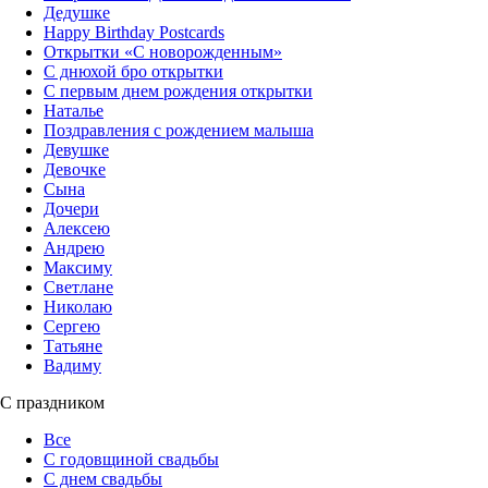
Дедушке
Happy Birthday Postcards
Открытки «‎С новорожденным»
С днюхой бро открытки
С первым днем рождения открытки
Наталье
Поздравления с рождением малыша
Девушке
Девочке
Сына
Дочери
Алексею
Андрею
Максиму
Светлане
Николаю
Сергею
Татьяне
Вадиму
С праздником
Все
С годовщиной свадьбы
С днем свадьбы