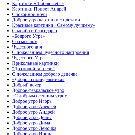
Картинки «Люблю тебя»
Картинки Привет Андрей
Спокойной ночи
Доброе утро картинки с цветами
Красивые картинки «Самому лучшему»
Спасибо и благодарю
«‎Бодрого Утра»‎
Со смыслом
Чудесного дня
С пожеланием чудесного настроения
Чудесного Утра
Прикольные картинки
"До скорой встречи"
С пожеланием доброго денечка
«Доброго понедельника»‎
Добрый вечер
Доброе февральское утро
«С добрым осенним утром»‎
Доброе утро Игорь
Доброе утро Алексей
Доброе утро Андрей
Доброе утро Денис
Доброе утро Дима
Доброе утро Леночка
Доброе утро Ирина