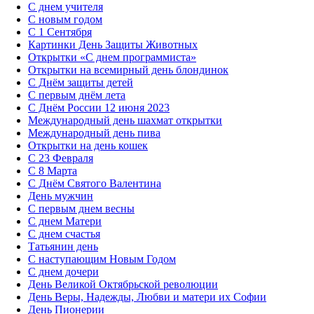
С днем учителя
С новым годом
С 1 Сентября
Картинки День Защиты Животных
Открытки «‎С днем программиста»‎
Открытки на всемирный день блондинок
С Днём защиты детей
С первым днём лета
С Днём России 12 июня 2023
Международный день шахмат открытки
Международный день пива
Открытки на день кошек
С 23 Февраля
С 8 Марта
С Днём Святого Валентина
День мужчин
С первым днем весны
С днем Матери
C днем счастья
Татьянин день
C наступающим Новым Годом
C днем дочери
День Великой Октябрьской революции
День Веры, Надежды, Любви и матери их Софии
День Пионерии