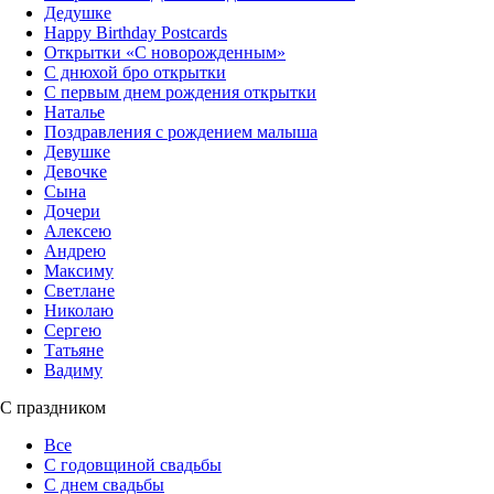
Дедушке
Happy Birthday Postcards
Открытки «‎С новорожденным»
С днюхой бро открытки
С первым днем рождения открытки
Наталье
Поздравления с рождением малыша
Девушке
Девочке
Сына
Дочери
Алексею
Андрею
Максиму
Светлане
Николаю
Сергею
Татьяне
Вадиму
С праздником
Все
С годовщиной свадьбы
С днем свадьбы