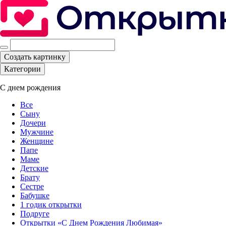
Создать картинку
Категории
С днем рождения
Все
Сыну
Дочери
Мужчине
Женщине
Папе
Маме
Детские
Брату
Сестре
Бабушке
1 годик открытки
Подруге
Открытки «С Днем Рождения Любимая»‎