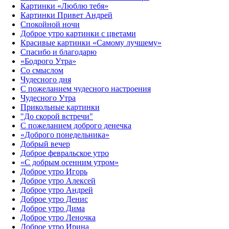
Картинки «Люблю тебя»
Картинки Привет Андрей
Спокойной ночи
Доброе утро картинки с цветами
Красивые картинки «Самому лучшему»
Спасибо и благодарю
«‎Бодрого Утра»‎
Со смыслом
Чудесного дня
С пожеланием чудесного настроения
Чудесного Утра
Прикольные картинки
"До скорой встречи"
С пожеланием доброго денечка
«Доброго понедельника»‎
Добрый вечер
Доброе февральское утро
«С добрым осенним утром»‎
Доброе утро Игорь
Доброе утро Алексей
Доброе утро Андрей
Доброе утро Денис
Доброе утро Дима
Доброе утро Леночка
Доброе утро Ирина