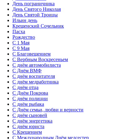
День пограничника
День Святого Николая
День Святой Троицы
Ильин день
Крещенский Сочельник
Пасха
Рождество
С 1 Мая
С 9 Мая
С Благовещением
С Вербным Воскресеньем
С днём автомобилиста
С Днём ВМФ
С днём воспитателя
С днём медработника
С днём отца
С Днём Покрова
С днём полиции
С днём рыбака
С Днём семьи, любви и верности
С днём сыновей
С днём энергетика
С днём юриста
С Крещением
С Международным Днём медсестер