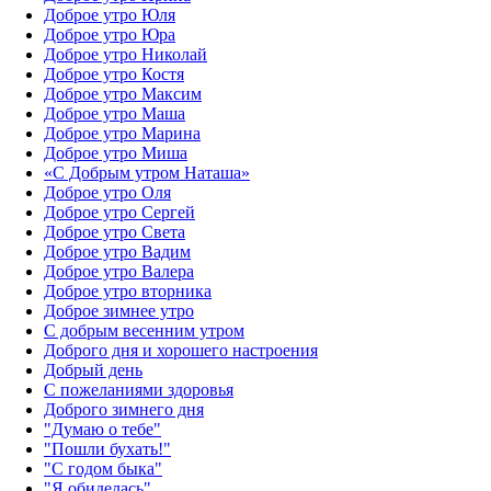
Доброе утро Юля
Доброе утро Юра
Доброе утро Николай
Доброе утро Костя
Доброе утро Максим
Доброе утро Маша
Доброе утро Марина
Доброе утро Миша
«С Добрым утром Наташа»
Доброе утро Оля
Доброе утро Сергей
Доброе утро Света
Доброе утро Вадим
Доброе утро Валера
Доброе утро вторника
Доброе зимнее утро
С добрым весенним утром
Доброго дня и хорошего настроения
Добрый день
С пожеланиями здоровья
Доброго зимнего дня
"Думаю о тебе"
"Пошли бухать!"
"С годом быка"
"Я обиделась"