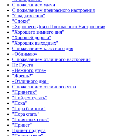
С пожеланием удачи
С пожеланием прекрасного настроения
"Сладких снов"
"Споки"
«Хорошего Дня и Прекрасного Настроения»
"Хорошего зимнего дня"
"Хорошей дороги"
"Хороших выходных"
С пожеланием классного дня
«Обнимаю»
С пожеланием отличного настроения
Не Грусти
«Нежного утра»‎
"Жрешь?"
«Отличного дня»‎
С пожеланием отличного утра
"Приветик"
"Пойдем гулять"
"Пока"
"Пора баиньки"
"Пора спать"
"Приятных снов"
"Привет"
Привет подруга
"Прости меня"