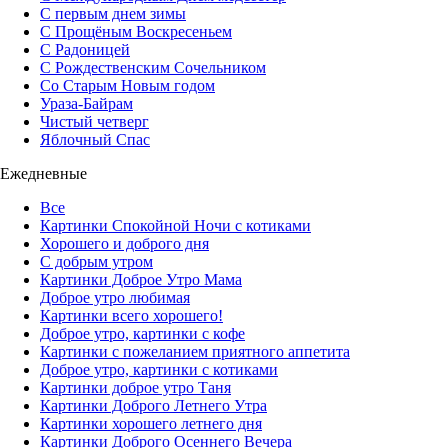
С первым днем зимы
С Прощёным Воскресеньем
С Радоницей
С Рождественским Сочельником
Со Старым Новым годом
Ураза-Байрам
Чистый четверг
Яблочный Спас
Ежедневные
Все
Картинки Спокойной Ночи с котиками
Хорошего и доброго дня
С добрым утром
Картинки Доброе Утро Мама
Доброе утро любимая
Картинки всего хорошего!
Доброе утро, картинки с кофе
Картинки с пожеланием приятного аппетита
Доброе утро, картинки с котиками
Картинки доброе утро Таня
Картинки Доброго Летнего Утра
Картинки хорошего летнего дня
Картинки Доброго Осеннего Вечера