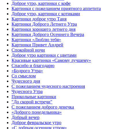
Доброе утро, картинки с кофе
Картинки с пожеланием приятного аппетита
Доброе утро, картинки с котиками
Картинки доброе утро Таня
Картинки Доброго Летнего Утра
Картинки хорошего летнего дня
Картинки Доброго Осеннего Вечера
Картинки «Люблю тебя»
Картинки Привет Андрей
Спокойной ночи
Доброе утро картинки с цветами
Красивые картинки «Самому лучшему»
Спасибо и благодарю
«‎Бодрого Утра»‎
Со смыслом
Чудесного дня
С пожеланием чудесного настроения
Чудесного Утра
Прикольные картинки
"До скорой встречи"
С пожеланием доброго денечка
«Доброго понедельника»‎
Добрый вечер
Доброе февральское утро
«С добрым осенним утром»‎