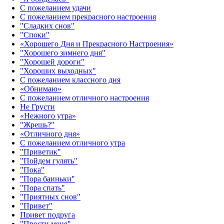
С пожеланием удачи
С пожеланием прекрасного настроения
"Сладких снов"
"Споки"
«Хорошего Дня и Прекрасного Настроения»
"Хорошего зимнего дня"
"Хорошей дороги"
"Хороших выходных"
С пожеланием классного дня
«Обнимаю»
С пожеланием отличного настроения
Не Грусти
«Нежного утра»‎
"Жрешь?"
«Отличного дня»‎
С пожеланием отличного утра
"Приветик"
"Пойдем гулять"
"Пока"
"Пора баиньки"
"Пора спать"
"Приятных снов"
"Привет"
Привет подруга
"Прости меня"