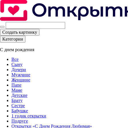
Создать картинку
Категории
С днем рождения
Все
Сыну
Дочери
Мужчине
Женщине
Папе
Маме
Детские
Брату
Сестре
Бабушке
1 годик открытки
Подруге
Открытки «С Днем Рождения Любимая»‎