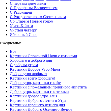
С первым днем зимы
С Прощёным Воскресеньем
С Радоницей
С Рождественским Сочельником
Со Старым Новым годом
Ураза-Байрам
Чистый четверг
Яблочный Спас
Ежедневные
Все
Картинки Спокойной Ночи с котиками
Хорошего и доброго дня
С добрым утром
Картинки Доброе Утро Мама
Доброе утро любимая
Картинки всего хорошего!
Доброе утро, картинки с кофе
Картинки с пожеланием приятного аппетита
Доброе утро, картинки с котиками
Картинки доброе утро Таня
Картинки Доброго Летнего Утра
Картинки хорошего летнего дня
Картинки Доброго Осеннего Вечера