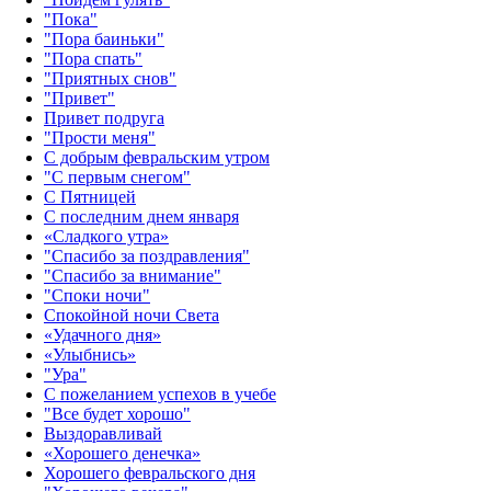
"Пока"
"Пора баиньки"
"Пора спать"
"Приятных снов"
"Привет"
Привет подруга
"Прости меня"
С добрым февральским утром
"С первым снегом"
С Пятницей
С последним днем января
«Сладкого утра»‎
"Спасибо за поздравления"
"Спасибо за внимание"
"Споки ночи"
Спокойной ночи Света
«Удачного дня»‎
«Улыбнись»‎
"Ура"
С пожеланием успехов в учебе
"Все будет хорошо"
Выздоравливай
«‎Хорошего денечка»‎
Хорошего февральского дня