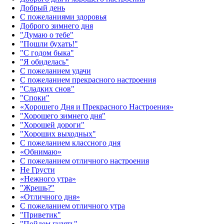
Добрый день
С пожеланиями здоровья
Доброго зимнего дня
"Думаю о тебе"
"Пошли бухать!"
"С годом быка"
"Я обиделась"
С пожеланием удачи
С пожеланием прекрасного настроения
"Сладких снов"
"Споки"
«Хорошего Дня и Прекрасного Настроения»
"Хорошего зимнего дня"
"Хорошей дороги"
"Хороших выходных"
С пожеланием классного дня
«Обнимаю»
С пожеланием отличного настроения
Не Грусти
«Нежного утра»‎
"Жрешь?"
«Отличного дня»‎
С пожеланием отличного утра
"Приветик"
"Пойдем гулять"