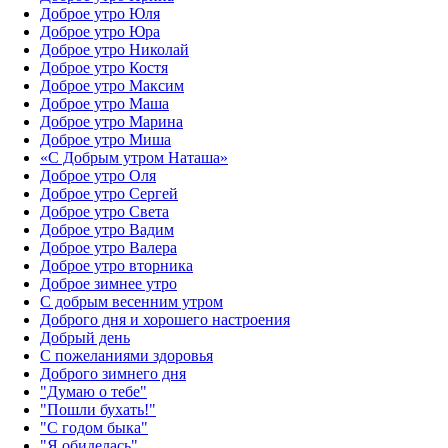
Доброе утро Юля
Доброе утро Юра
Доброе утро Николай
Доброе утро Костя
Доброе утро Максим
Доброе утро Маша
Доброе утро Марина
Доброе утро Миша
«С Добрым утром Наташа»
Доброе утро Оля
Доброе утро Сергей
Доброе утро Света
Доброе утро Вадим
Доброе утро Валера
Доброе утро вторника
Доброе зимнее утро
С добрым весенним утром
Доброго дня и хорошего настроения
Добрый день
С пожеланиями здоровья
Доброго зимнего дня
"Думаю о тебе"
"Пошли бухать!"
"С годом быка"
"Я обиделась"