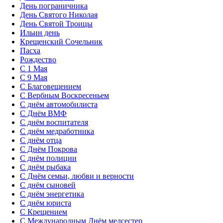
День пограничника
День Святого Николая
День Святой Троицы
Ильин день
Крещенский Сочельник
Пасха
Рождество
С 1 Мая
С 9 Мая
С Благовещением
С Вербным Воскресеньем
С днём автомобилиста
С Днём ВМФ
С днём воспитателя
С днём медработника
С днём отца
С Днём Покрова
С днём полиции
С днём рыбака
С Днём семьи, любви и верности
С днём сыновей
С днём энергетика
С днём юриста
С Крещением
С Международным Днём медсестер