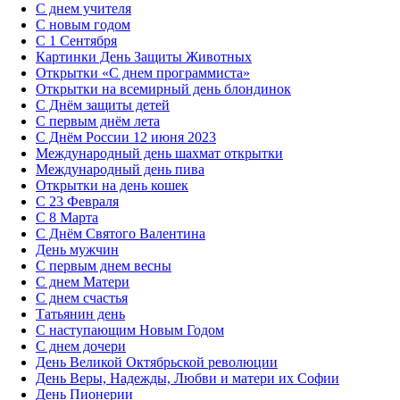
С днем учителя
С новым годом
С 1 Сентября
Картинки День Защиты Животных
Открытки «‎С днем программиста»‎
Открытки на всемирный день блондинок
С Днём защиты детей
С первым днём лета
С Днём России 12 июня 2023
Международный день шахмат открытки
Международный день пива
Открытки на день кошек
С 23 Февраля
С 8 Марта
С Днём Святого Валентина
День мужчин
С первым днем весны
С днем Матери
C днем счастья
Татьянин день
C наступающим Новым Годом
C днем дочери
День Великой Октябрьской революции
День Веры, Надежды, Любви и матери их Софии
День Пионерии