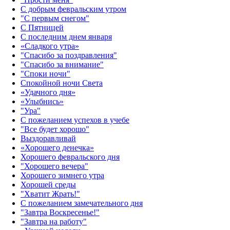
С добрым февральским утром
"С первым снегом"
С Пятницей
С последним днем января
«Сладкого утра»‎
"Спасибо за поздравления"
"Спасибо за внимание"
"Споки ночи"
Спокойной ночи Света
«Удачного дня»‎
«Улыбнись»‎
"Ура"
С пожеланием успехов в учебе
"Все будет хорошо"
Выздоравливай
«‎Хорошего денечка»‎
Хорошего февральского дня
"Хорошего вечера"
Хорошего зимнего утра
Хорошей среды
"Хватит Жрать!"
С пожеланием замечательного дня
"Завтра Воскресенье!"
"Завтра на работу"