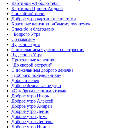
Картинки «Люблю тебя»
Картинки Привет Андрей
Спокойной ночи
Доброе утро картинки с цветами
Красивые картинки «Самому лучшему»
Спасибо и благодарю
«‎Бодрого Утра»‎
Со смыслом
Чудесного дня
С пожеланием чудесного настроения
Чудесного Утра
Прикольные картинки
"До скорой встречи"
С пожеланием доброго денечка
«Доброго понедельника»‎
Добрый вечер
Доброе февральское утро
«С добрым осенним утром»‎
Доброе утро Игорь
Доброе утро Алексей
Доброе утро Андрей
Доброе утро Денис
Доброе утро Дима
Доброе утро Леночка
Доброе утро Ирина