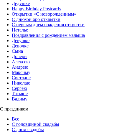
Дедушке
Happy Birthday Postcards
Открытки «‎С новорожденным»
С днюхой бро открытки
С первым днем рождения открытки
Наталье
Поздравления с рождением малыша
Девушке
Девочке
Сына
Дочери
Алексею
Андрею
Максиму
Светлане
Николаю
Сергею
Татьяне
Вадиму
С праздником
Все
С годовщиной свадьбы
С днем свадьбы