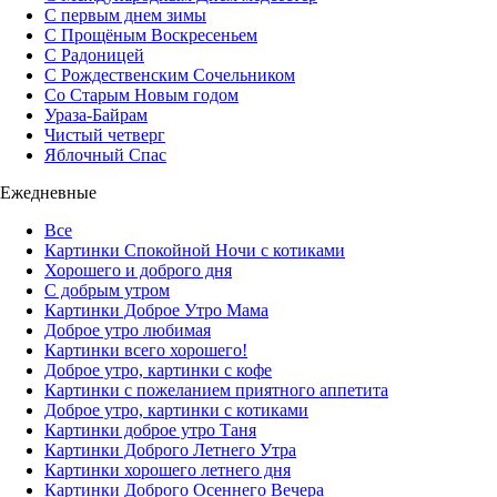
С первым днем зимы
С Прощёным Воскресеньем
С Радоницей
С Рождественским Сочельником
Со Старым Новым годом
Ураза-Байрам
Чистый четверг
Яблочный Спас
Ежедневные
Все
Картинки Спокойной Ночи с котиками
Хорошего и доброго дня
С добрым утром
Картинки Доброе Утро Мама
Доброе утро любимая
Картинки всего хорошего!
Доброе утро, картинки с кофе
Картинки с пожеланием приятного аппетита
Доброе утро, картинки с котиками
Картинки доброе утро Таня
Картинки Доброго Летнего Утра
Картинки хорошего летнего дня
Картинки Доброго Осеннего Вечера