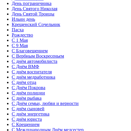
День пограничника
День Святого Николая
День Святой Троицы
Ильин день
Крещенский Сочельник
Пасха
Рождество
С 1 Мая
С 9 Мая
С Благовещением
С Вербным Воскресеньем
С днём автомобилиста
С Днём ВМФ
С днём воспитателя
С днём медработника
С днём отца
С Днём Покрова
С днём полиции
С днём рыбака
С Днём семьи, любви и верности
С днём сыновей
С днём энергетика
С днём юриста
С Крещением
С Международным Днём медсестер