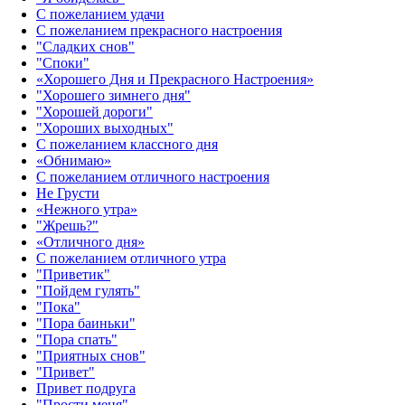
С пожеланием удачи
С пожеланием прекрасного настроения
"Сладких снов"
"Споки"
«Хорошего Дня и Прекрасного Настроения»
"Хорошего зимнего дня"
"Хорошей дороги"
"Хороших выходных"
С пожеланием классного дня
«Обнимаю»
С пожеланием отличного настроения
Не Грусти
«Нежного утра»‎
"Жрешь?"
«Отличного дня»‎
С пожеланием отличного утра
"Приветик"
"Пойдем гулять"
"Пока"
"Пора баиньки"
"Пора спать"
"Приятных снов"
"Привет"
Привет подруга
"Прости меня"