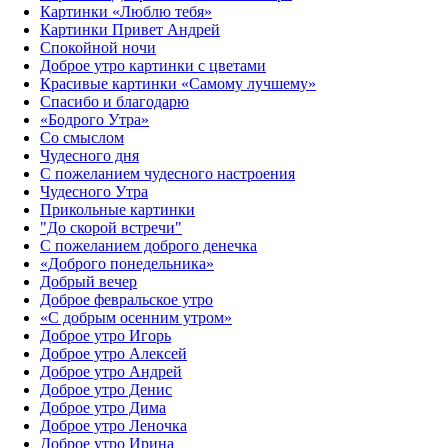
Картинки «Люблю тебя»
Картинки Привет Андрей
Спокойной ночи
Доброе утро картинки с цветами
Красивые картинки «Самому лучшему»
Спасибо и благодарю
«‎Бодрого Утра»‎
Со смыслом
Чудесного дня
С пожеланием чудесного настроения
Чудесного Утра
Прикольные картинки
"До скорой встречи"
С пожеланием доброго денечка
«Доброго понедельника»‎
Добрый вечер
Доброе февральское утро
«С добрым осенним утром»‎
Доброе утро Игорь
Доброе утро Алексей
Доброе утро Андрей
Доброе утро Денис
Доброе утро Дима
Доброе утро Леночка
Доброе утро Ирина