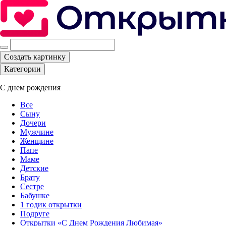
Создать картинку
Категории
С днем рождения
Все
Сыну
Дочери
Мужчине
Женщине
Папе
Маме
Детские
Брату
Сестре
Бабушке
1 годик открытки
Подруге
Открытки «С Днем Рождения Любимая»‎