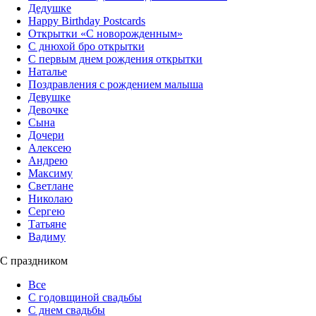
Дедушке
Happy Birthday Postcards
Открытки «‎С новорожденным»
С днюхой бро открытки
С первым днем рождения открытки
Наталье
Поздравления с рождением малыша
Девушке
Девочке
Сына
Дочери
Алексею
Андрею
Максиму
Светлане
Николаю
Сергею
Татьяне
Вадиму
С праздником
Все
С годовщиной свадьбы
С днем свадьбы