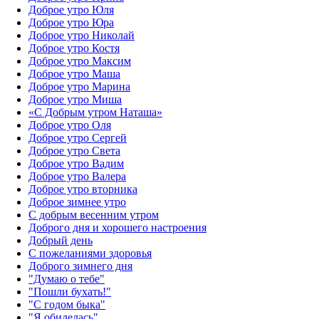
Доброе утро Юля
Доброе утро Юра
Доброе утро Николай
Доброе утро Костя
Доброе утро Максим
Доброе утро Маша
Доброе утро Марина
Доброе утро Миша
«С Добрым утром Наташа»
Доброе утро Оля
Доброе утро Сергей
Доброе утро Света
Доброе утро Вадим
Доброе утро Валера
Доброе утро вторника
Доброе зимнее утро
С добрым весенним утром
Доброго дня и хорошего настроения
Добрый день
С пожеланиями здоровья
Доброго зимнего дня
"Думаю о тебе"
"Пошли бухать!"
"С годом быка"
"Я обиделась"