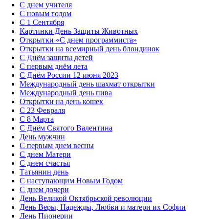
С днем учителя
С новым годом
С 1 Сентября
Картинки День Защиты Животных
Открытки «‎С днем программиста»‎
Открытки на всемирный день блондинок
С Днём защиты детей
С первым днём лета
С Днём России 12 июня 2023
Международный день шахмат открытки
Международный день пива
Открытки на день кошек
С 23 Февраля
С 8 Марта
С Днём Святого Валентина
День мужчин
С первым днем весны
С днем Матери
C днем счастья
Татьянин день
C наступающим Новым Годом
C днем дочери
День Великой Октябрьской революции
День Веры, Надежды, Любви и матери их Софии
День Пионерии