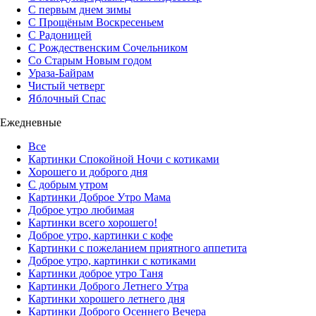
С первым днем зимы
С Прощёным Воскресеньем
С Радоницей
С Рождественским Сочельником
Со Старым Новым годом
Ураза-Байрам
Чистый четверг
Яблочный Спас
Ежедневные
Все
Картинки Спокойной Ночи с котиками
Хорошего и доброго дня
С добрым утром
Картинки Доброе Утро Мама
Доброе утро любимая
Картинки всего хорошего!
Доброе утро, картинки с кофе
Картинки с пожеланием приятного аппетита
Доброе утро, картинки с котиками
Картинки доброе утро Таня
Картинки Доброго Летнего Утра
Картинки хорошего летнего дня
Картинки Доброго Осеннего Вечера