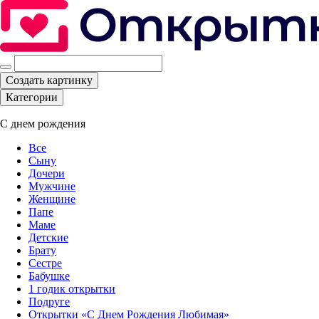
Создать картинку
Категории
С днем рождения
Все
Сыну
Дочери
Мужчине
Женщине
Папе
Маме
Детские
Брату
Сестре
Бабушке
1 годик открытки
Подруге
Открытки «С Днем Рождения Любимая»‎