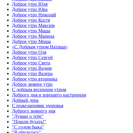
Доброе утро Юля
Доброе утро Юра
Доброе утро Николай
Доброе утро Костя
Доброе утро Максим
Доброе утро Маша
Доброе утро Марина
Доброе утро Миша
«С Добрым утром Наташа»
Доброе утро Оля
Доброе утро Сергей
Доброе утро Света
Доброе утро Вадим
Доброе утро Валера
Доброе утро вторника
Доброе зимнее утро
С добрым весенним утром
Доброго дня и хорошего настроения
Добрый день
С пожеланиями здоровья
Доброго зимнего дня
"Думаю о тебе"
"Пошли бухать!"
"С годом быка"
"Я обиделась"