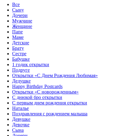
Все
Сыну
Дочери
Мужчине
Женщине
Папе
Маме
Детские
Брату
Сестре
Бабушке
1 годик открытки
Подруге
Открытки «С Днем Рождения Любимая»‎
Дедушке
Happy Birthday Postcards
Открытки «‎С новорожденным»
С днюхой бро открытки
С первым днем рождения открытки
Наталье
Поздравления с рождением малыша
Девушке
Девочке
Сына
Дочери