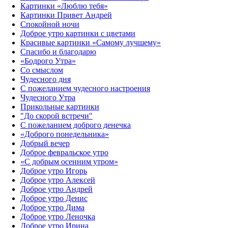
Картинки «Люблю тебя»
Картинки Привет Андрей
Спокойной ночи
Доброе утро картинки с цветами
Красивые картинки «Самому лучшему»
Спасибо и благодарю
«‎Бодрого Утра»‎
Со смыслом
Чудесного дня
С пожеланием чудесного настроения
Чудесного Утра
Прикольные картинки
"До скорой встречи"
С пожеланием доброго денечка
«Доброго понедельника»‎
Добрый вечер
Доброе февральское утро
«С добрым осенним утром»‎
Доброе утро Игорь
Доброе утро Алексей
Доброе утро Андрей
Доброе утро Денис
Доброе утро Дима
Доброе утро Леночка
Доброе утро Ирина