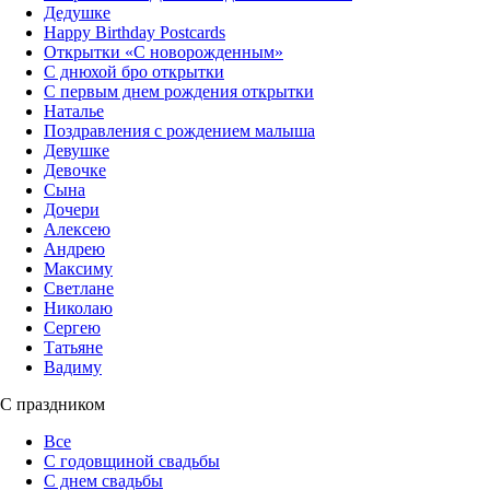
Дедушке
Happy Birthday Postcards
Открытки «‎С новорожденным»
С днюхой бро открытки
С первым днем рождения открытки
Наталье
Поздравления с рождением малыша
Девушке
Девочке
Сына
Дочери
Алексею
Андрею
Максиму
Светлане
Николаю
Сергею
Татьяне
Вадиму
С праздником
Все
С годовщиной свадьбы
С днем свадьбы