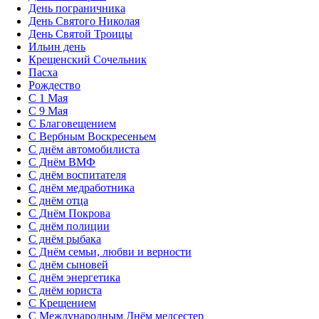
День пограничника
День Святого Николая
День Святой Троицы
Ильин день
Крещенский Сочельник
Пасха
Рождество
С 1 Мая
С 9 Мая
С Благовещением
С Вербным Воскресеньем
С днём автомобилиста
С Днём ВМФ
С днём воспитателя
С днём медработника
С днём отца
С Днём Покрова
С днём полиции
С днём рыбака
С Днём семьи, любви и верности
С днём сыновей
С днём энергетика
С днём юриста
С Крещением
С Международным Днём медсестер