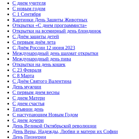
С днем учителя
С новым годом
С 1 Сентября
Картинки День Защиты Животных
Открытки «‎С днем программиста»‎
Открытки на всемирный день блондинок
С Днём защиты детей
С первым днём лета
С Днём России 12 июня 2023
Международный день шахмат открытки
Международный день пива
Открытки на день кошек
С 23 Февраля
С 8 Марта
С Днём Святого Валентина
День мужчин
С первым днем весны
С днем Матери
C днем счастья
Татьянин день
C наступающим Новым Годом
C днем дочери
День Великой Октябрьской революции
День Веры, Надежды, Любви и матери их Софии
День Пионерии