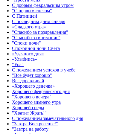
С добрым февральским утром
"С первым снегом"
С Пятницей
С последним днем января
«Сладкого утра»‎
"Спасибо за поздравления"
"Спасибо за внимание"
"Споки ночи"
Спокойной ночи Света
«Удачного дня»‎
«Улыбнись»‎
"Ура"
С пожеланием успехов в учебе
"Все будет хорошо"
Выздоравливай
«‎Хорошего денечка»‎
Хорошего февральского дня
"Хорошего вечера"
Хорошего зимнего утра
Хорошей среды
"Хватит Жрать!"
С пожеланием замечательного дня
"Завтра Воскресенье!"
"Завтра на работу"