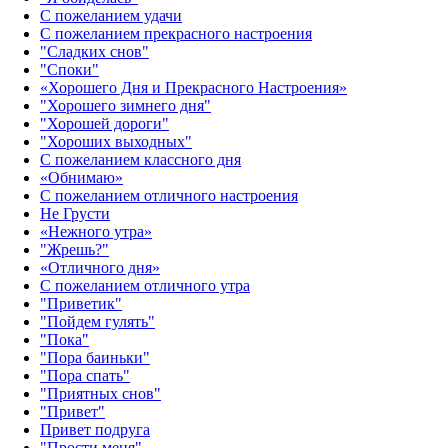
С пожеланием удачи
С пожеланием прекрасного настроения
"Сладких снов"
"Споки"
«Хорошего Дня и Прекрасного Настроения»
"Хорошего зимнего дня"
"Хорошей дороги"
"Хороших выходных"
С пожеланием классного дня
«Обнимаю»
С пожеланием отличного настроения
Не Грусти
«Нежного утра»‎
"Жрешь?"
«Отличного дня»‎
С пожеланием отличного утра
"Приветик"
"Пойдем гулять"
"Пока"
"Пора баиньки"
"Пора спать"
"Приятных снов"
"Привет"
Привет подруга
"Прости меня"