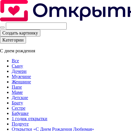
Создать картинку
Категории
С днем рождения
Все
Сыну
Дочери
Мужчине
Женщине
Папе
Маме
Детские
Брату
Сестре
Бабушке
1 годик открытки
Подруге
Открытки «С Днем Рождения Любимая»‎