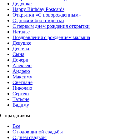
Дедушке
Happy Birthday Postcards
Открытки «‎С новорожденным»
С днюхой бро открытки
С первым днем рождения открытки
Наталье
Поздравления с рождением малыша
Девушке
Девочке
Сына
Дочери
Алексею
Андрею
Максиму
Светлане
Николаю
Сергею
Татьяне
Вадиму
С праздником
Все
С годовщиной свадьбы
С днем свадьбы