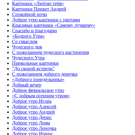
Картинки «Люблю тебя»
Картинки Привет Андрей
Спокойной ночи
Доброе утро картинки с цветами
Красивые картинки «Самому лучшему»
Спасибо и благодарю
«‎Бодрого Утра»‎
Со смыслом
Чудесного дня
С пожеланием чудесного настроения
Чудесного Утра
Прикольные картинки
"До скорой встречи"
С пожеланием доброго денечка
«Доброго понедельника»‎
Добрый вечер
Доброе февральское утро
«С добрым осенним утром»‎
Доброе утро Игорь
Доброе утро Алексей
Доброе утро Андрей
Доброе утро Денис
Доброе утро Дима
Доброе утро Леночка
Доброе утро Ирина