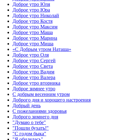
Доброе утро Юля
Доброе утро Юра
Доброе утро Николай
Доброе утро Костя
Доброе утро Максим
Доброе утро Маша
Доброе утро Марина
Доброе утро Миша
«С Добрым утром Наташа»
Доброе утро Оля
Доброе утро Сергей
Доброе утро Света
Доброе утро Вадим
Доброе утро Валера
Доброе утро вторника
Доброе зимнее утро
С добрым весенним утром
Доброго дня и хорошего настроения
Добрый день
С пожеланиями здоровья
Доброго зимнего дня
"Думаю о тебе"
"Пошли бухать!"
"С годом быка"
"Я обиделась"