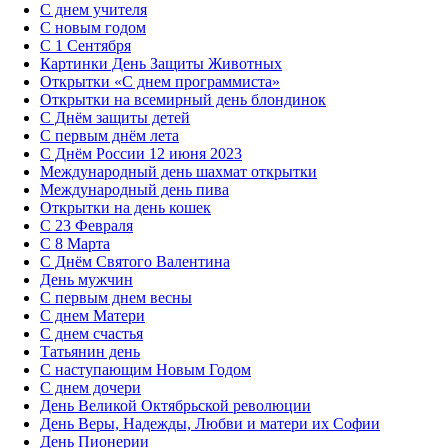
С днем учителя
С новым годом
С 1 Сентября
Картинки День Защиты Животных
Открытки «‎С днем программиста»‎
Открытки на всемирный день блондинок
С Днём защиты детей
С первым днём лета
С Днём России 12 июня 2023
Международный день шахмат открытки
Международный день пива
Открытки на день кошек
С 23 Февраля
С 8 Марта
С Днём Святого Валентина
День мужчин
С первым днем весны
С днем Матери
C днем счастья
Татьянин день
C наступающим Новым Годом
C днем дочери
День Великой Октябрьской революции
День Веры, Надежды, Любви и матери их Софии
День Пионерии