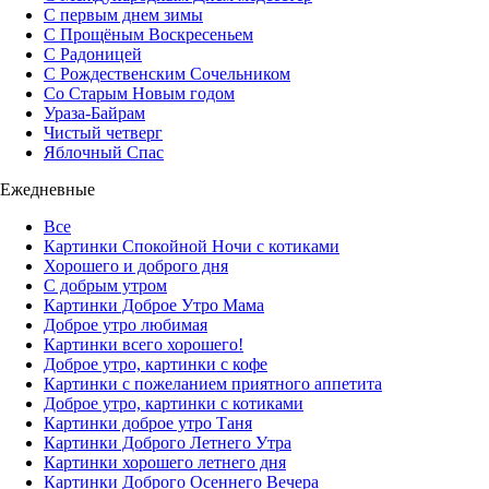
С первым днем зимы
С Прощёным Воскресеньем
С Радоницей
С Рождественским Сочельником
Со Старым Новым годом
Ураза-Байрам
Чистый четверг
Яблочный Спас
Ежедневные
Все
Картинки Спокойной Ночи с котиками
Хорошего и доброго дня
С добрым утром
Картинки Доброе Утро Мама
Доброе утро любимая
Картинки всего хорошего!
Доброе утро, картинки с кофе
Картинки с пожеланием приятного аппетита
Доброе утро, картинки с котиками
Картинки доброе утро Таня
Картинки Доброго Летнего Утра
Картинки хорошего летнего дня
Картинки Доброго Осеннего Вечера