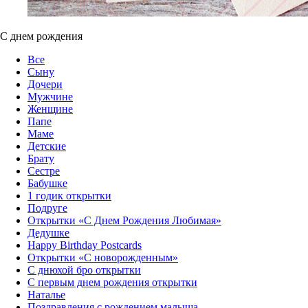
С днем рождения
Все
Сыну
Дочери
Мужчине
Женщине
Папе
Маме
Детские
Брату
Сестре
Бабушке
1 годик открытки
Подруге
Открытки «С Днем Рождения Любимая»‎
Дедушке
Happy Birthday Postcards
Открытки «‎С новорожденным»
С днюхой бро открытки
С первым днем рождения открытки
Наталье
Поздравления с рождением малыша