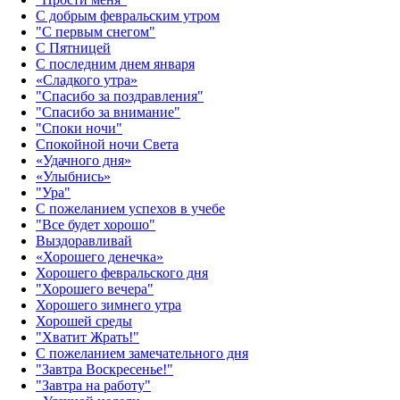
С добрым февральским утром
"С первым снегом"
С Пятницей
С последним днем января
«Сладкого утра»‎
"Спасибо за поздравления"
"Спасибо за внимание"
"Споки ночи"
Спокойной ночи Света
«Удачного дня»‎
«Улыбнись»‎
"Ура"
С пожеланием успехов в учебе
"Все будет хорошо"
Выздоравливай
«‎Хорошего денечка»‎
Хорошего февральского дня
"Хорошего вечера"
Хорошего зимнего утра
Хорошей среды
"Хватит Жрать!"
С пожеланием замечательного дня
"Завтра Воскресенье!"
"Завтра на работу"