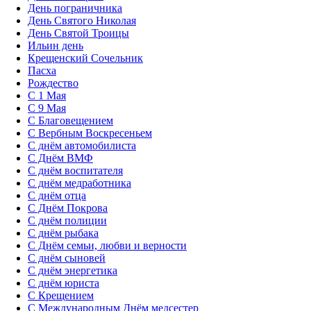
День пограничника
День Святого Николая
День Святой Троицы
Ильин день
Крещенский Сочельник
Пасха
Рождество
С 1 Мая
С 9 Мая
С Благовещением
С Вербным Воскресеньем
С днём автомобилиста
С Днём ВМФ
С днём воспитателя
С днём медработника
С днём отца
С Днём Покрова
С днём полиции
С днём рыбака
С Днём семьи, любви и верности
С днём сыновей
С днём энергетика
С днём юриста
С Крещением
С Международным Днём медсестер