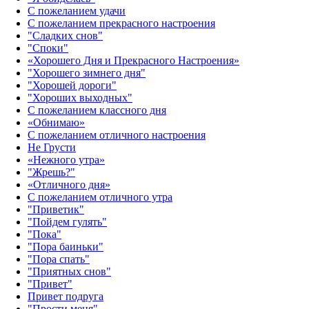
С пожеланием удачи
С пожеланием прекрасного настроения
"Сладких снов"
"Споки"
«Хорошего Дня и Прекрасного Настроения»
"Хорошего зимнего дня"
"Хорошей дороги"
"Хороших выходных"
С пожеланием классного дня
«Обнимаю»
С пожеланием отличного настроения
Не Грусти
«Нежного утра»‎
"Жрешь?"
«Отличного дня»‎
С пожеланием отличного утра
"Приветик"
"Пойдем гулять"
"Пока"
"Пора баиньки"
"Пора спать"
"Приятных снов"
"Привет"
Привет подруга
"Прости меня"