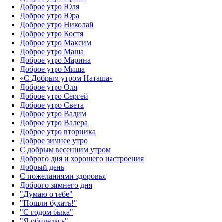
Доброе утро Юля
Доброе утро Юра
Доброе утро Николай
Доброе утро Костя
Доброе утро Максим
Доброе утро Маша
Доброе утро Марина
Доброе утро Миша
«С Добрым утром Наташа»
Доброе утро Оля
Доброе утро Сергей
Доброе утро Света
Доброе утро Вадим
Доброе утро Валера
Доброе утро вторника
Доброе зимнее утро
С добрым весенним утром
Доброго дня и хорошего настроения
Добрый день
С пожеланиями здоровья
Доброго зимнего дня
"Думаю о тебе"
"Пошли бухать!"
"С годом быка"
"Я обиделась"