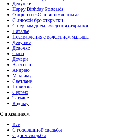
Дедушке
Happy Birthday Postcards
Открытки «‎С новорожденным»
С днюхой бро открытки
С первым днем рождения открытки
Наталье
Поздравления с рождением малыша
Девушке
Девочке
Сына
Дочери
Алексею
Андрею
Максиму
Светлане
Николаю
Сергею
Татьяне
Вадиму
С праздником
Все
С годовщиной свадьбы
С днем свадьбы