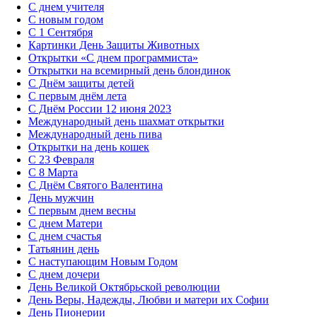
С днем учителя
С новым годом
С 1 Сентября
Картинки День Защиты Животных
Открытки «‎С днем программиста»‎
Открытки на всемирный день блондинок
С Днём защиты детей
С первым днём лета
С Днём России 12 июня 2023
Международный день шахмат открытки
Международный день пива
Открытки на день кошек
С 23 Февраля
С 8 Марта
С Днём Святого Валентина
День мужчин
С первым днем весны
С днем Матери
C днем счастья
Татьянин день
C наступающим Новым Годом
C днем дочери
День Великой Октябрьской революции
День Веры, Надежды, Любви и матери их Софии
День Пионерии