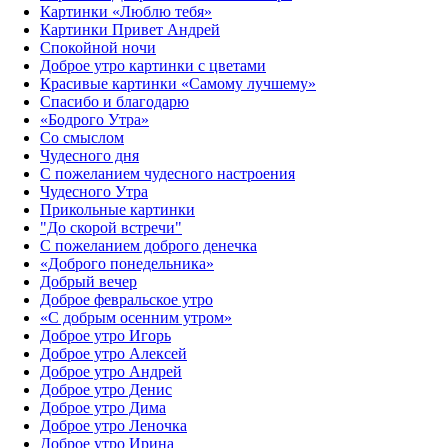
Картинки «Люблю тебя»
Картинки Привет Андрей
Спокойной ночи
Доброе утро картинки с цветами
Красивые картинки «Самому лучшему»
Спасибо и благодарю
«‎Бодрого Утра»‎
Со смыслом
Чудесного дня
С пожеланием чудесного настроения
Чудесного Утра
Прикольные картинки
"До скорой встречи"
С пожеланием доброго денечка
«Доброго понедельника»‎
Добрый вечер
Доброе февральское утро
«С добрым осенним утром»‎
Доброе утро Игорь
Доброе утро Алексей
Доброе утро Андрей
Доброе утро Денис
Доброе утро Дима
Доброе утро Леночка
Доброе утро Ирина