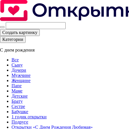
Создать картинку
Категории
С днем рождения
Все
Сыну
Дочери
Мужчине
Женщине
Папе
Маме
Детские
Брату
Сестре
Бабушке
1 годик открытки
Подруге
Открытки «С Днем Рождения Любимая»‎