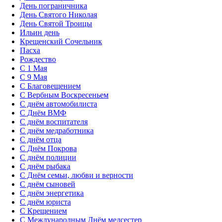
День пограничника
День Святого Николая
День Святой Троицы
Ильин день
Крещенский Сочельник
Пасха
Рождество
С 1 Мая
С 9 Мая
С Благовещением
С Вербным Воскресеньем
С днём автомобилиста
С Днём ВМФ
С днём воспитателя
С днём медработника
С днём отца
С Днём Покрова
С днём полиции
С днём рыбака
С Днём семьи, любви и верности
С днём сыновей
С днём энергетика
С днём юриста
С Крещением
С Международным Днём медсестер