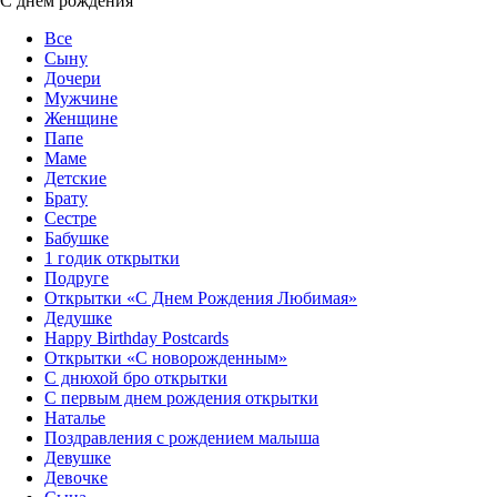
С днем рождения
Все
Сыну
Дочери
Мужчине
Женщине
Папе
Маме
Детские
Брату
Сестре
Бабушке
1 годик открытки
Подруге
Открытки «С Днем Рождения Любимая»‎
Дедушке
Happy Birthday Postcards
Открытки «‎С новорожденным»
С днюхой бро открытки
С первым днем рождения открытки
Наталье
Поздравления с рождением малыша
Девушке
Девочке