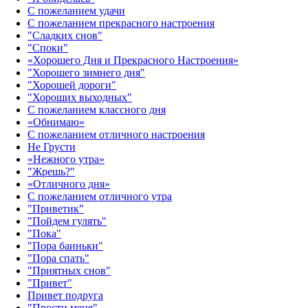
С пожеланием удачи
С пожеланием прекрасного настроения
"Сладких снов"
"Споки"
«Хорошего Дня и Прекрасного Настроения»
"Хорошего зимнего дня"
"Хорошей дороги"
"Хороших выходных"
С пожеланием классного дня
«Обнимаю»
С пожеланием отличного настроения
Не Грусти
«Нежного утра»‎
"Жрешь?"
«Отличного дня»‎
С пожеланием отличного утра
"Приветик"
"Пойдем гулять"
"Пока"
"Пора баиньки"
"Пора спать"
"Приятных снов"
"Привет"
Привет подруга
"Прости меня"