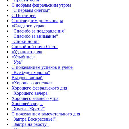
С добрым февральским утром
"С первым снегом"
С Пятницей
С последним днем января
«Сладкого утра»‎
"Спасибо за поздравления"
"Спасибо за внимание"
"Споки ночи"
Спокойной ночи Света
«Удачного дня»‎
«Улыбнись»‎
"Ура"
С пожеланием успехов в учебе
"Все будет хорошо"
Выздоравливай
«‎Хорошего денечка»‎
Хорошего февральского дня
"Хорошего вечера"
Хорошего зимнего утра
Хорошей среды
"Хватит Жрать!"
С пожеланием замечательного дня
"Завтра Воскресенье!"
"Завтра на работу"