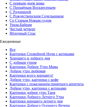
С первым днем зимы
С Прощёным Воскресеньем
С Радоницей
С Рождественским Сочельником
Со Старым Новым годом
Ураза-Байрам
Чистый четверг
Яблочный Спас
Ежедневные
Все
Картинки Спокойной Ночи с котиками
Хорошего и доброго дня
С добрым утром
Картинки Доброе Утро Мама
Доброе утро любимая
Картинки всего хорошего!
Доброе утро, картинки с кофе
Картинки с пожеланием приятного аппетита
Доброе утро, картинки с котиками
Картинки доброе утро Таня
Картинки Доброго Летнего Утра
Картинки хорошего летнего дня
Картинки Доброго Осеннего Вечера