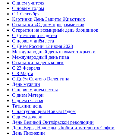
С днем учителя
С новым годом
С 1 Сентября
Картинки День Защиты Животных
Открытки «‎С днем программиста»‎
Открытки на всемирный день блондинок
С Днём защиты детей
С первым днём лета
С Днём России 12 июня 2023
Международный день шахмат открытки
Международный день пива
Открытки на день кошек
С 23 Февраля
С 8 Марта
С Днём Святого Валентина
День мужчин
С первым днем весны
С днем Матери
C днем счастья
Татьянин день
C наступающим Новым Годом
C днем дочери
День Великой Октябрьской революции
День Веры, Надежды, Любви и матери их Софии
День Пионерии