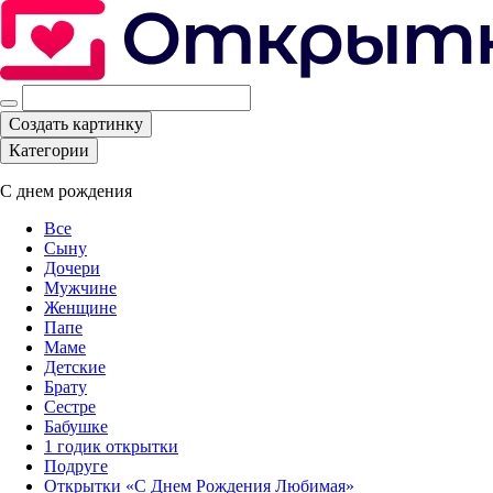
Создать картинку
Категории
С днем рождения
Все
Сыну
Дочери
Мужчине
Женщине
Папе
Маме
Детские
Брату
Сестре
Бабушке
1 годик открытки
Подруге
Открытки «С Днем Рождения Любимая»‎