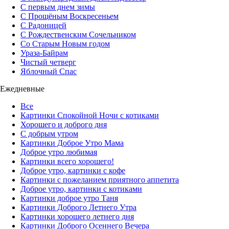
С первым днем зимы
С Прощёным Воскресеньем
С Радоницей
С Рождественским Сочельником
Со Старым Новым годом
Ураза-Байрам
Чистый четверг
Яблочный Спас
Ежедневные
Все
Картинки Спокойной Ночи с котиками
Хорошего и доброго дня
С добрым утром
Картинки Доброе Утро Мама
Доброе утро любимая
Картинки всего хорошего!
Доброе утро, картинки с кофе
Картинки с пожеланием приятного аппетита
Доброе утро, картинки с котиками
Картинки доброе утро Таня
Картинки Доброго Летнего Утра
Картинки хорошего летнего дня
Картинки Доброго Осеннего Вечера