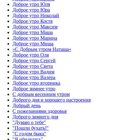
Доброе утро Юля
Доброе утро Юра
Доброе утро Николай
Доброе утро Костя
Доброе утро Максим
Доброе утро Маша
Доброе утро Марина
Доброе утро Миша
«С Добрым утром Наташа»
Доброе утро Оля
Доброе утро Сергей
Доброе утро Света
Доброе утро Вадим
Доброе утро Валера
Доброе утро вторника
Доброе зимнее утро
С добрым весенним утром
Доброго дня и хорошего настроения
Добрый день
С пожеланиями здоровья
Доброго зимнего дня
"Думаю о тебе"
"Пошли бухать!"
"С годом быка"
"Я обиделась"