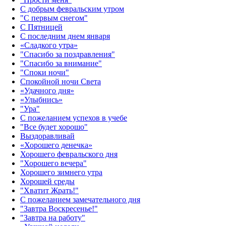
С добрым февральским утром
"С первым снегом"
С Пятницей
С последним днем января
«Сладкого утра»‎
"Спасибо за поздравления"
"Спасибо за внимание"
"Споки ночи"
Спокойной ночи Света
«Удачного дня»‎
«Улыбнись»‎
"Ура"
С пожеланием успехов в учебе
"Все будет хорошо"
Выздоравливай
«‎Хорошего денечка»‎
Хорошего февральского дня
"Хорошего вечера"
Хорошего зимнего утра
Хорошей среды
"Хватит Жрать!"
С пожеланием замечательного дня
"Завтра Воскресенье!"
"Завтра на работу"