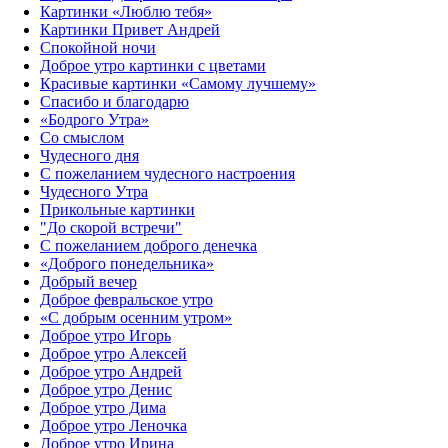
Картинки «Люблю тебя»
Картинки Привет Андрей
Спокойной ночи
Доброе утро картинки с цветами
Красивые картинки «Самому лучшему»
Спасибо и благодарю
«‎Бодрого Утра»‎
Со смыслом
Чудесного дня
С пожеланием чудесного настроения
Чудесного Утра
Прикольные картинки
"До скорой встречи"
С пожеланием доброго денечка
«Доброго понедельника»‎
Добрый вечер
Доброе февральское утро
«С добрым осенним утром»‎
Доброе утро Игорь
Доброе утро Алексей
Доброе утро Андрей
Доброе утро Денис
Доброе утро Дима
Доброе утро Леночка
Доброе утро Ирина