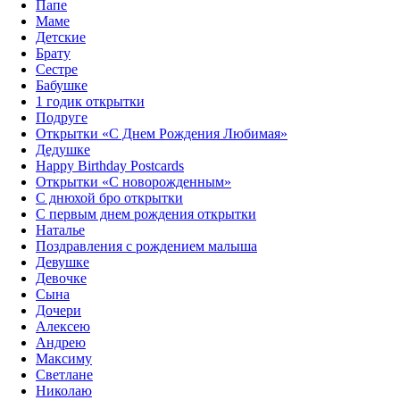
Папе
Маме
Детские
Брату
Сестре
Бабушке
1 годик открытки
Подруге
Открытки «С Днем Рождения Любимая»‎
Дедушке
Happy Birthday Postcards
Открытки «‎С новорожденным»
С днюхой бро открытки
С первым днем рождения открытки
Наталье
Поздравления с рождением малыша
Девушке
Девочке
Сына
Дочери
Алексею
Андрею
Максиму
Светлане
Николаю