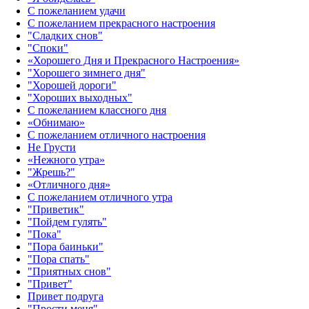
С пожеланием удачи
С пожеланием прекрасного настроения
"Сладких снов"
"Споки"
«Хорошего Дня и Прекрасного Настроения»
"Хорошего зимнего дня"
"Хорошей дороги"
"Хороших выходных"
С пожеланием классного дня
«Обнимаю»
С пожеланием отличного настроения
Не Грусти
«Нежного утра»‎
"Жрешь?"
«Отличного дня»‎
С пожеланием отличного утра
"Приветик"
"Пойдем гулять"
"Пока"
"Пора баиньки"
"Пора спать"
"Приятных снов"
"Привет"
Привет подруга
"Прости меня"