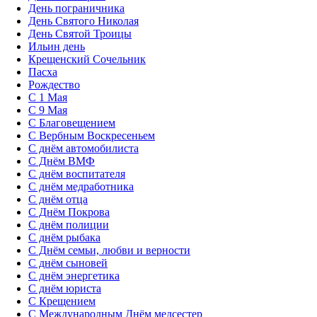
День пограничника
День Святого Николая
День Святой Троицы
Ильин день
Крещенский Сочельник
Пасха
Рождество
С 1 Мая
С 9 Мая
С Благовещением
С Вербным Воскресеньем
С днём автомобилиста
С Днём ВМФ
С днём воспитателя
С днём медработника
С днём отца
С Днём Покрова
С днём полиции
С днём рыбака
С Днём семьи, любви и верности
С днём сыновей
С днём энергетика
С днём юриста
С Крещением
С Международным Днём медсестер