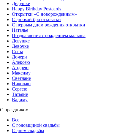
Дедушке
Happy Birthday Postcards
Открытки «‎С новорожденным»
С днюхой бро открытки
С первым днем рождения открытки
Наталье
Поздравления с рождением малыша
Девушке
Девочке
Сына
Дочери
Алексею
Андрею
Максиму
Светлане
Николаю
Сергею
Татьяне
Вадиму
С праздником
Все
С годовщиной свадьбы
С днем свадьбы