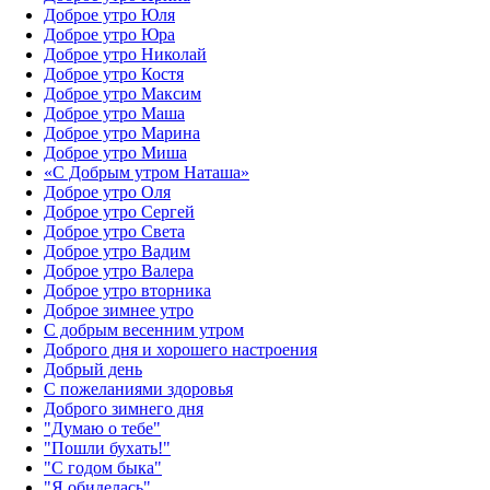
Доброе утро Юля
Доброе утро Юра
Доброе утро Николай
Доброе утро Костя
Доброе утро Максим
Доброе утро Маша
Доброе утро Марина
Доброе утро Миша
«С Добрым утром Наташа»
Доброе утро Оля
Доброе утро Сергей
Доброе утро Света
Доброе утро Вадим
Доброе утро Валера
Доброе утро вторника
Доброе зимнее утро
С добрым весенним утром
Доброго дня и хорошего настроения
Добрый день
С пожеланиями здоровья
Доброго зимнего дня
"Думаю о тебе"
"Пошли бухать!"
"С годом быка"
"Я обиделась"