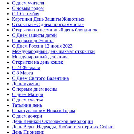
С днем учителя
С новым годом
С 1 Сентября
Картинки День Защиты Животных
Открытки «‎С днем программиста»‎
Открытки на всемирный день блондинок
С Днём защиты детей
С первым днём лета
С Днём России 12 июня 2023
Международный день шахмат открытки
Международный день пива
Открытки на день кошек
С 23 Февраля
С 8 Марта
С Днём Святого Валентина
День мужчин
С первым днем весны
С днем Матери
C днем счастья
Татьянин день
C наступающим Новым Годом
C днем дочери
День Великой Октябрьской революции
День Веры, Надежды, Любви и матери их Софии
День Пионерии