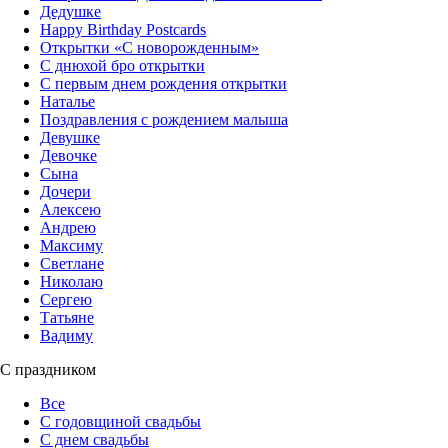
Дедушке
Happy Birthday Postcards
Открытки «‎С новорожденным»
С днюхой бро открытки
С первым днем рождения открытки
Наталье
Поздравления с рождением малыша
Девушке
Девочке
Сына
Дочери
Алексею
Андрею
Максиму
Светлане
Николаю
Сергею
Татьяне
Вадиму
С праздником
Все
С годовщиной свадьбы
С днем свадьбы