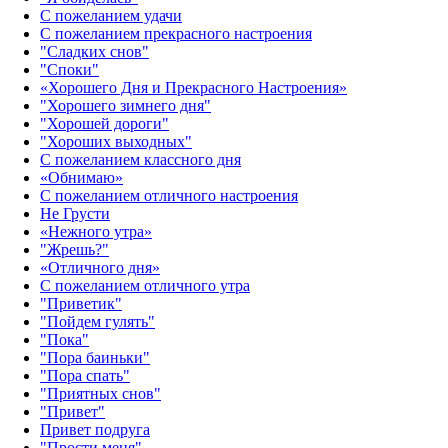
С пожеланием удачи
С пожеланием прекрасного настроения
"Сладких снов"
"Споки"
«Хорошего Дня и Прекрасного Настроения»
"Хорошего зимнего дня"
"Хорошей дороги"
"Хороших выходных"
С пожеланием классного дня
«Обнимаю»
С пожеланием отличного настроения
Не Грусти
«Нежного утра»‎
"Жрешь?"
«Отличного дня»‎
С пожеланием отличного утра
"Приветик"
"Пойдем гулять"
"Пока"
"Пора баиньки"
"Пора спать"
"Приятных снов"
"Привет"
Привет подруга
"Прости меня"