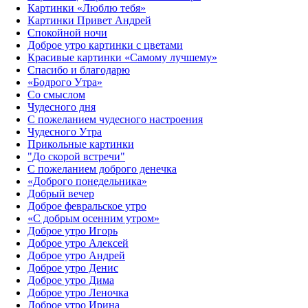
Картинки «Люблю тебя»
Картинки Привет Андрей
Спокойной ночи
Доброе утро картинки с цветами
Красивые картинки «Самому лучшему»
Спасибо и благодарю
«‎Бодрого Утра»‎
Со смыслом
Чудесного дня
С пожеланием чудесного настроения
Чудесного Утра
Прикольные картинки
"До скорой встречи"
С пожеланием доброго денечка
«Доброго понедельника»‎
Добрый вечер
Доброе февральское утро
«С добрым осенним утром»‎
Доброе утро Игорь
Доброе утро Алексей
Доброе утро Андрей
Доброе утро Денис
Доброе утро Дима
Доброе утро Леночка
Доброе утро Ирина