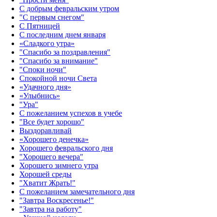
С добрым февральским утром
"С первым снегом"
С Пятницей
С последним днем января
«Сладкого утра»‎
"Спасибо за поздравления"
"Спасибо за внимание"
"Споки ночи"
Спокойной ночи Света
«Удачного дня»‎
«Улыбнись»‎
"Ура"
С пожеланием успехов в учебе
"Все будет хорошо"
Выздоравливай
«‎Хорошего денечка»‎
Хорошего февральского дня
"Хорошего вечера"
Хорошего зимнего утра
Хорошей среды
"Хватит Жрать!"
С пожеланием замечательного дня
"Завтра Воскресенье!"
"Завтра на работу"