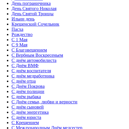
День пограничника
День Святого Николая
День Святой Троицы
Ильин день
Крещенский Сочельник
Пасха
Рождество
С 1 Мая
С 9 Мая
С Благовещением
С Вербным Воскресеньем
С днём автомобилиста
С Днём ВМФ
С днём воспитателя
С днём медработника
С днём отца
С Днём Покрова
С днём полиции
С днём рыбака
С Днём семьи, любви и верности
С днём сыновей
С днём энергетика
С днём юриста
С Крещением
С Международным Днём медсестер