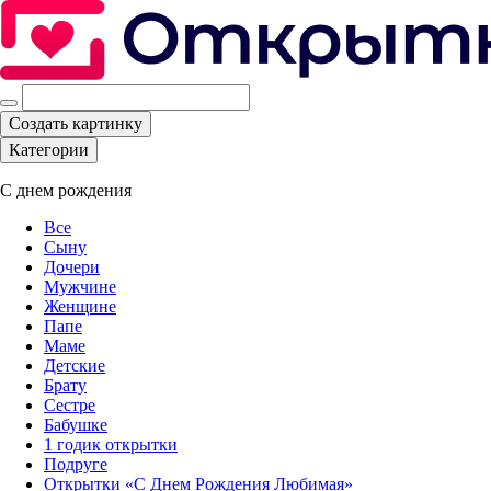
Создать картинку
Категории
С днем рождения
Все
Сыну
Дочери
Мужчине
Женщине
Папе
Маме
Детские
Брату
Сестре
Бабушке
1 годик открытки
Подруге
Открытки «С Днем Рождения Любимая»‎