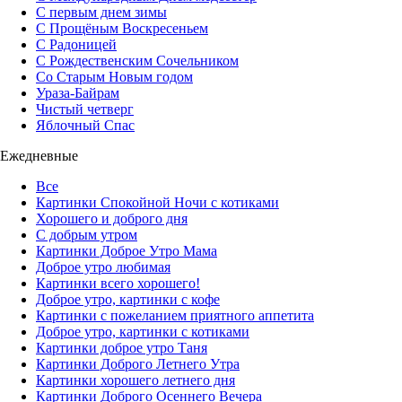
С первым днем зимы
С Прощёным Воскресеньем
С Радоницей
С Рождественским Сочельником
Со Старым Новым годом
Ураза-Байрам
Чистый четверг
Яблочный Спас
Ежедневные
Все
Картинки Спокойной Ночи с котиками
Хорошего и доброго дня
С добрым утром
Картинки Доброе Утро Мама
Доброе утро любимая
Картинки всего хорошего!
Доброе утро, картинки с кофе
Картинки с пожеланием приятного аппетита
Доброе утро, картинки с котиками
Картинки доброе утро Таня
Картинки Доброго Летнего Утра
Картинки хорошего летнего дня
Картинки Доброго Осеннего Вечера