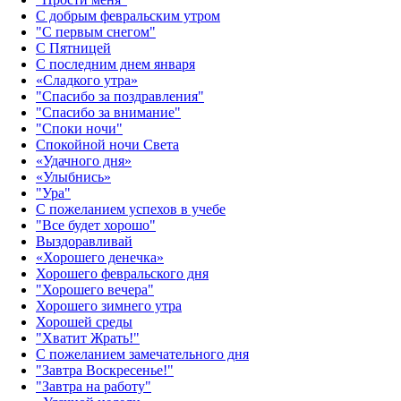
С добрым февральским утром
"С первым снегом"
С Пятницей
С последним днем января
«Сладкого утра»‎
"Спасибо за поздравления"
"Спасибо за внимание"
"Споки ночи"
Спокойной ночи Света
«Удачного дня»‎
«Улыбнись»‎
"Ура"
С пожеланием успехов в учебе
"Все будет хорошо"
Выздоравливай
«‎Хорошего денечка»‎
Хорошего февральского дня
"Хорошего вечера"
Хорошего зимнего утра
Хорошей среды
"Хватит Жрать!"
С пожеланием замечательного дня
"Завтра Воскресенье!"
"Завтра на работу"