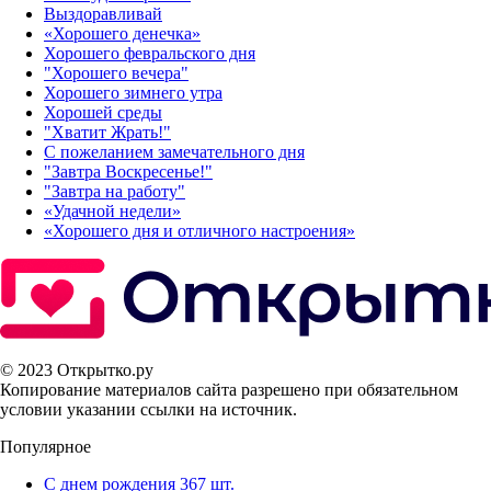
Выздоравливай
«‎Хорошего денечка»‎
Хорошего февральского дня
"Хорошего вечера"
Хорошего зимнего утра
Хорошей среды
"Хватит Жрать!"
С пожеланием замечательного дня
"Завтра Воскресенье!"
"Завтра на работу"
«Удачной недели»‎
«Хорошего дня и отличного настроения»‎
© 2023 Открытко.ру
Копирование материалов сайта разрешено при обязательном
условии указании ссылки на источник.
Популярное
С днем рождения
367 шт.