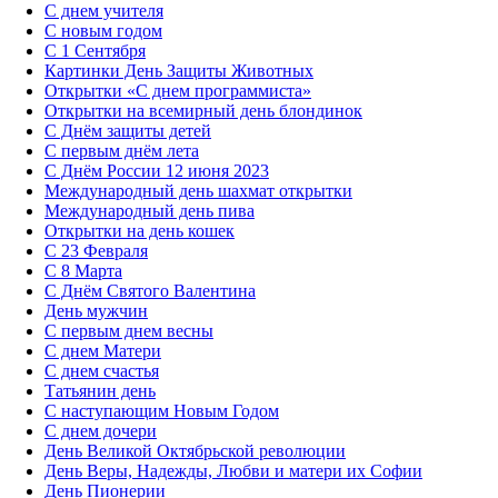
С днем учителя
С новым годом
С 1 Сентября
Картинки День Защиты Животных
Открытки «‎С днем программиста»‎
Открытки на всемирный день блондинок
С Днём защиты детей
С первым днём лета
С Днём России 12 июня 2023
Международный день шахмат открытки
Международный день пива
Открытки на день кошек
С 23 Февраля
С 8 Марта
С Днём Святого Валентина
День мужчин
С первым днем весны
С днем Матери
C днем счастья
Татьянин день
C наступающим Новым Годом
C днем дочери
День Великой Октябрьской революции
День Веры, Надежды, Любви и матери их Софии
День Пионерии