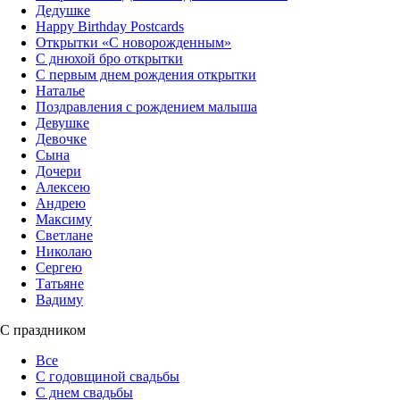
Дедушке
Happy Birthday Postcards
Открытки «‎С новорожденным»
С днюхой бро открытки
С первым днем рождения открытки
Наталье
Поздравления с рождением малыша
Девушке
Девочке
Сына
Дочери
Алексею
Андрею
Максиму
Светлане
Николаю
Сергею
Татьяне
Вадиму
С праздником
Все
С годовщиной свадьбы
С днем свадьбы