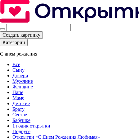
Создать картинку
Категории
С днем рождения
Все
Сыну
Дочери
Мужчине
Женщине
Папе
Маме
Детские
Брату
Сестре
Бабушке
1 годик открытки
Подруге
Открытки «С Днем Рождения Любимая»‎