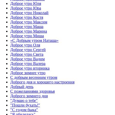
Доброе утро Юля
Доброе утро Юра
Доброе утро Николай
Доброе утро Костя
Доброе утро Максим
Доброе утро Маша
Доброе утро Марина
Доброе утро Миша
«С Добрым утром Наташа»
Доброе утро Оля
Доброе утро Сергей
Доброе утро Света
Доброе утро Вадим
Доброе утро Валера
Доброе утро вторника
Доброе зимнее утро
С добрым весенним утром
Доброго дня и хорошего настроения
Добрый день
С пожеланиями здоровья
Доброго зимнего дня
"Думаю о тебе"
"Пошли бухать!"
"С годом быка"
"Я обиделась"