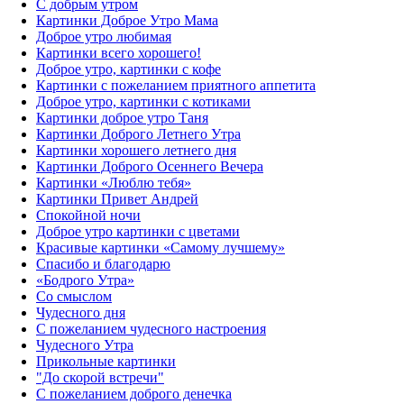
С добрым утром
Картинки Доброе Утро Мама
Доброе утро любимая
Картинки всего хорошего!
Доброе утро, картинки с кофе
Картинки с пожеланием приятного аппетита
Доброе утро, картинки с котиками
Картинки доброе утро Таня
Картинки Доброго Летнего Утра
Картинки хорошего летнего дня
Картинки Доброго Осеннего Вечера
Картинки «Люблю тебя»
Картинки Привет Андрей
Спокойной ночи
Доброе утро картинки с цветами
Красивые картинки «Самому лучшему»
Спасибо и благодарю
«‎Бодрого Утра»‎
Со смыслом
Чудесного дня
С пожеланием чудесного настроения
Чудесного Утра
Прикольные картинки
"До скорой встречи"
С пожеланием доброго денечка