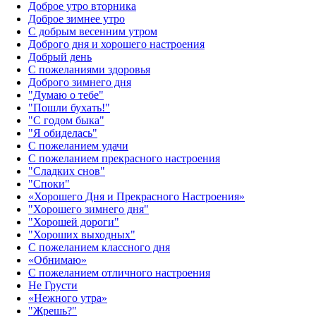
Доброе утро вторника
Доброе зимнее утро
С добрым весенним утром
Доброго дня и хорошего настроения
Добрый день
С пожеланиями здоровья
Доброго зимнего дня
"Думаю о тебе"
"Пошли бухать!"
"С годом быка"
"Я обиделась"
С пожеланием удачи
С пожеланием прекрасного настроения
"Сладких снов"
"Споки"
«Хорошего Дня и Прекрасного Настроения»
"Хорошего зимнего дня"
"Хорошей дороги"
"Хороших выходных"
С пожеланием классного дня
«Обнимаю»
С пожеланием отличного настроения
Не Грусти
«Нежного утра»‎
"Жрешь?"