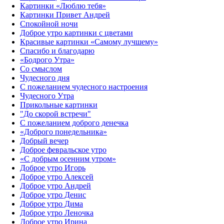
Картинки «Люблю тебя»
Картинки Привет Андрей
Спокойной ночи
Доброе утро картинки с цветами
Красивые картинки «Самому лучшему»
Спасибо и благодарю
«‎Бодрого Утра»‎
Со смыслом
Чудесного дня
С пожеланием чудесного настроения
Чудесного Утра
Прикольные картинки
"До скорой встречи"
С пожеланием доброго денечка
«Доброго понедельника»‎
Добрый вечер
Доброе февральское утро
«С добрым осенним утром»‎
Доброе утро Игорь
Доброе утро Алексей
Доброе утро Андрей
Доброе утро Денис
Доброе утро Дима
Доброе утро Леночка
Доброе утро Ирина