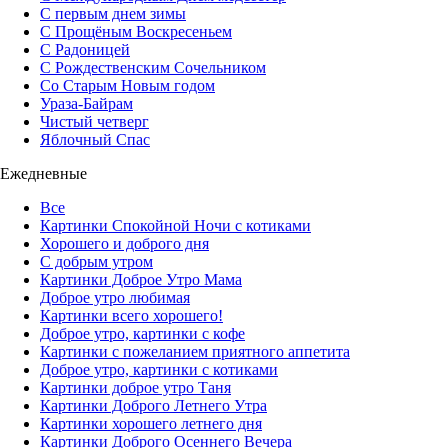
С первым днем зимы
С Прощёным Воскресеньем
С Радоницей
С Рождественским Сочельником
Со Старым Новым годом
Ураза-Байрам
Чистый четверг
Яблочный Спас
Ежедневные
Все
Картинки Спокойной Ночи с котиками
Хорошего и доброго дня
С добрым утром
Картинки Доброе Утро Мама
Доброе утро любимая
Картинки всего хорошего!
Доброе утро, картинки с кофе
Картинки с пожеланием приятного аппетита
Доброе утро, картинки с котиками
Картинки доброе утро Таня
Картинки Доброго Летнего Утра
Картинки хорошего летнего дня
Картинки Доброго Осеннего Вечера