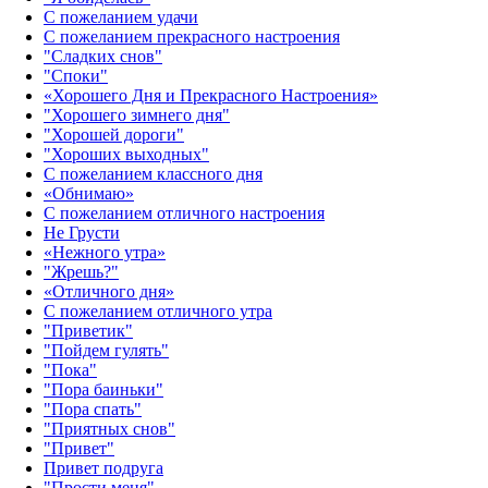
С пожеланием удачи
С пожеланием прекрасного настроения
"Сладких снов"
"Споки"
«Хорошего Дня и Прекрасного Настроения»
"Хорошего зимнего дня"
"Хорошей дороги"
"Хороших выходных"
С пожеланием классного дня
«Обнимаю»
С пожеланием отличного настроения
Не Грусти
«Нежного утра»‎
"Жрешь?"
«Отличного дня»‎
С пожеланием отличного утра
"Приветик"
"Пойдем гулять"
"Пока"
"Пора баиньки"
"Пора спать"
"Приятных снов"
"Привет"
Привет подруга
"Прости меня"