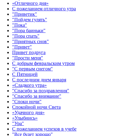
«Отличного дня»‎
С пожеланием отличного утра
"Приветик"
"Пойдем гулять"
"Пока"
"Пора баиньки"
"Пора спать"
"Приятных снов"
"Привет"
Привет подруга
"Прости меня"
С добрым февральским утром
"С первым снегом"
С Пятницей
С последним днем января
«Сладкого утра»‎
"Спасибо за поздравления"
"Спасибо за внимание"
"Споки ночи"
Спокойной ночи Света
«Удачного дня»‎
«Улыбнись»‎
"Ура"
С пожеланием успехов в учебе
"Все будет хорошо"