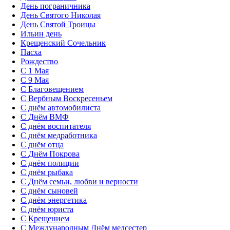
День пограничника
День Святого Николая
День Святой Троицы
Ильин день
Крещенский Сочельник
Пасха
Рождество
С 1 Мая
С 9 Мая
С Благовещением
С Вербным Воскресеньем
С днём автомобилиста
С Днём ВМФ
С днём воспитателя
С днём медработника
С днём отца
С Днём Покрова
С днём полиции
С днём рыбака
С Днём семьи, любви и верности
С днём сыновей
С днём энергетика
С днём юриста
С Крещением
С Международным Днём медсестер