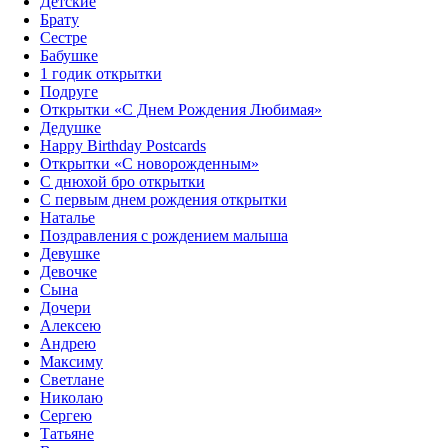
Детские
Брату
Сестре
Бабушке
1 годик открытки
Подруге
Открытки «С Днем Рождения Любимая»‎
Дедушке
Happy Birthday Postcards
Открытки «‎С новорожденным»
С днюхой бро открытки
С первым днем рождения открытки
Наталье
Поздравления с рождением малыша
Девушке
Девочке
Сына
Дочери
Алексею
Андрею
Максиму
Светлане
Николаю
Сергею
Татьяне