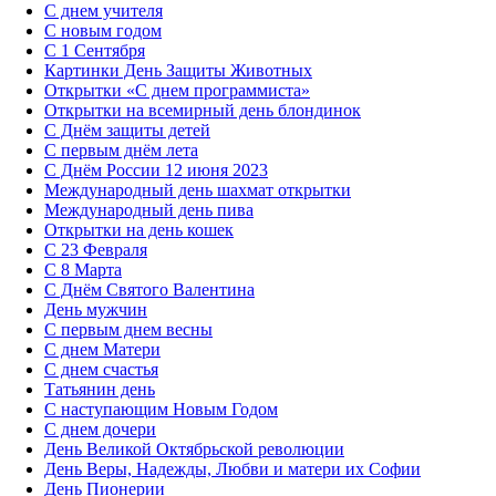
С днем учителя
С новым годом
С 1 Сентября
Картинки День Защиты Животных
Открытки «‎С днем программиста»‎
Открытки на всемирный день блондинок
С Днём защиты детей
С первым днём лета
С Днём России 12 июня 2023
Международный день шахмат открытки
Международный день пива
Открытки на день кошек
С 23 Февраля
С 8 Марта
С Днём Святого Валентина
День мужчин
С первым днем весны
С днем Матери
C днем счастья
Татьянин день
C наступающим Новым Годом
C днем дочери
День Великой Октябрьской революции
День Веры, Надежды, Любви и матери их Софии
День Пионерии