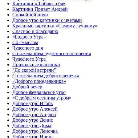
Картинки «Люблю тебя»
Картинки Привет Андрей
Спокойной ночи
Доброе утро картинки с цветами
Красивые картинки «Самому лучшему»
Спасибо и благодарю
«‎Бодрого Утра»‎
Со смыслом
Чудесного дня
С пожеланием чудесного настроения
Чудесного Утра
Прикольные картинки
"До скорой встречи"
С пожеланием доброго денечка
«Доброго понедельника»‎
Добрый вечер
Доброе февральское утро
«С добрым осенним утром»‎
Доброе утро Игорь
Доброе утро Алексей
Доброе утро Андрей
Доброе утро Денис
Доброе утро Дима
Доброе утро Леночка
Доброе утро Ирина