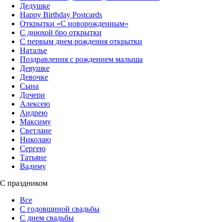
Дедушке
Happy Birthday Postcards
Открытки «‎С новорожденным»
С днюхой бро открытки
С первым днем рождения открытки
Наталье
Поздравления с рождением малыша
Девушке
Девочке
Сына
Дочери
Алексею
Андрею
Максиму
Светлане
Николаю
Сергею
Татьяне
Вадиму
С праздником
Все
С годовщиной свадьбы
С днем свадьбы