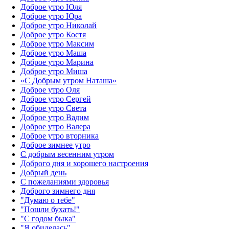
Доброе утро Юля
Доброе утро Юра
Доброе утро Николай
Доброе утро Костя
Доброе утро Максим
Доброе утро Маша
Доброе утро Марина
Доброе утро Миша
«С Добрым утром Наташа»
Доброе утро Оля
Доброе утро Сергей
Доброе утро Света
Доброе утро Вадим
Доброе утро Валера
Доброе утро вторника
Доброе зимнее утро
С добрым весенним утром
Доброго дня и хорошего настроения
Добрый день
С пожеланиями здоровья
Доброго зимнего дня
"Думаю о тебе"
"Пошли бухать!"
"С годом быка"
"Я обиделась"