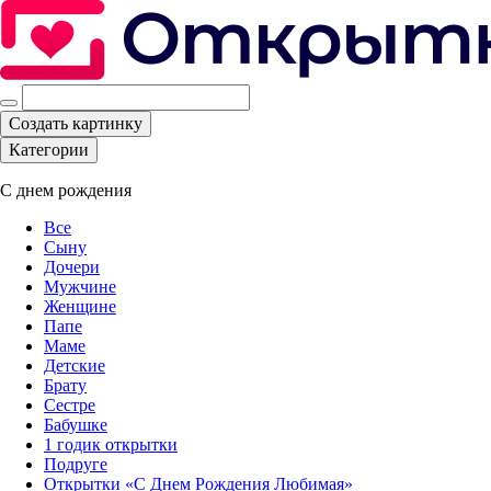
Создать картинку
Категории
С днем рождения
Все
Сыну
Дочери
Мужчине
Женщине
Папе
Маме
Детские
Брату
Сестре
Бабушке
1 годик открытки
Подруге
Открытки «С Днем Рождения Любимая»‎