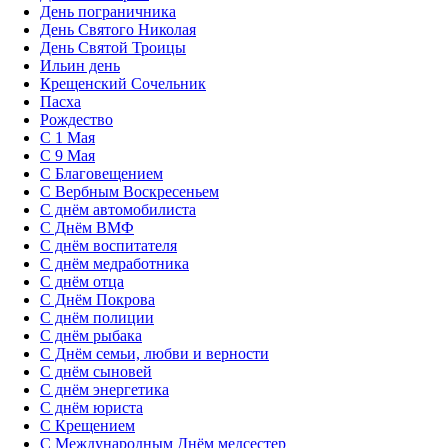
День пограничника
День Святого Николая
День Святой Троицы
Ильин день
Крещенский Сочельник
Пасха
Рождество
С 1 Мая
С 9 Мая
С Благовещением
С Вербным Воскресеньем
С днём автомобилиста
С Днём ВМФ
С днём воспитателя
С днём медработника
С днём отца
С Днём Покрова
С днём полиции
С днём рыбака
С Днём семьи, любви и верности
С днём сыновей
С днём энергетика
С днём юриста
С Крещением
С Международным Днём медсестер