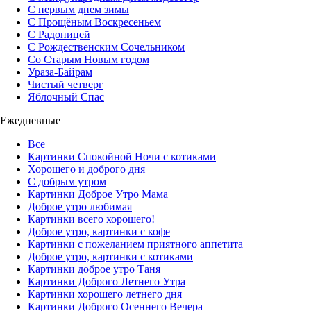
С первым днем зимы
С Прощёным Воскресеньем
С Радоницей
С Рождественским Сочельником
Со Старым Новым годом
Ураза-Байрам
Чистый четверг
Яблочный Спас
Ежедневные
Все
Картинки Спокойной Ночи с котиками
Хорошего и доброго дня
С добрым утром
Картинки Доброе Утро Мама
Доброе утро любимая
Картинки всего хорошего!
Доброе утро, картинки с кофе
Картинки с пожеланием приятного аппетита
Доброе утро, картинки с котиками
Картинки доброе утро Таня
Картинки Доброго Летнего Утра
Картинки хорошего летнего дня
Картинки Доброго Осеннего Вечера