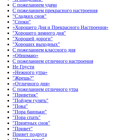
С пожеланием удачи
С пожеланием прекрасного настроения
"Сладких снов"
"Споки"
«Хорошего Дня и Прекрасного Настроения»
"Хорошего зимнего дня"
"Хорошей дороги"
"Хороших выходных"
С пожеланием классного дня
«Обнимаю»
С пожеланием отличного настроения
Не Грусти
«Нежного утра»‎
"Жрешь?"
«Отличного дня»‎
С пожеланием отличного утра
"Приветик"
"Пойдем гулять"
"Пока"
"Пора баиньки"
"Пора спать"
"Приятных снов"
"Привет"
Привет подруга
"Прости меня"