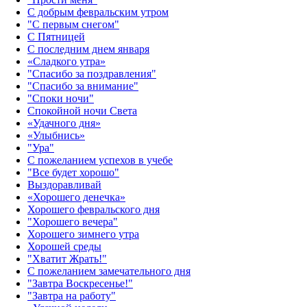
С добрым февральским утром
"С первым снегом"
С Пятницей
С последним днем января
«Сладкого утра»‎
"Спасибо за поздравления"
"Спасибо за внимание"
"Споки ночи"
Спокойной ночи Света
«Удачного дня»‎
«Улыбнись»‎
"Ура"
С пожеланием успехов в учебе
"Все будет хорошо"
Выздоравливай
«‎Хорошего денечка»‎
Хорошего февральского дня
"Хорошего вечера"
Хорошего зимнего утра
Хорошей среды
"Хватит Жрать!"
С пожеланием замечательного дня
"Завтра Воскресенье!"
"Завтра на работу"