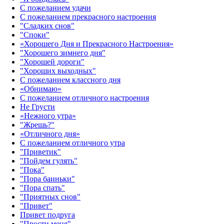
С пожеланием удачи
С пожеланием прекрасного настроения
"Сладких снов"
"Споки"
«Хорошего Дня и Прекрасного Настроения»
"Хорошего зимнего дня"
"Хорошей дороги"
"Хороших выходных"
С пожеланием классного дня
«Обнимаю»
С пожеланием отличного настроения
Не Грусти
«Нежного утра»‎
"Жрешь?"
«Отличного дня»‎
С пожеланием отличного утра
"Приветик"
"Пойдем гулять"
"Пока"
"Пора баиньки"
"Пора спать"
"Приятных снов"
"Привет"
Привет подруга
"Прости меня"