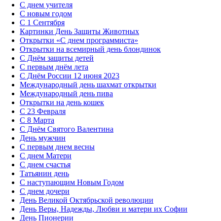
С днем учителя
С новым годом
С 1 Сентября
Картинки День Защиты Животных
Открытки «‎С днем программиста»‎
Открытки на всемирный день блондинок
С Днём защиты детей
С первым днём лета
С Днём России 12 июня 2023
Международный день шахмат открытки
Международный день пива
Открытки на день кошек
С 23 Февраля
С 8 Марта
С Днём Святого Валентина
День мужчин
С первым днем весны
С днем Матери
C днем счастья
Татьянин день
C наступающим Новым Годом
C днем дочери
День Великой Октябрьской революции
День Веры, Надежды, Любви и матери их Софии
День Пионерии