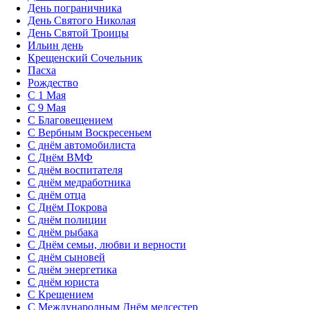
День пограничника
День Святого Николая
День Святой Троицы
Ильин день
Крещенский Сочельник
Пасха
Рождество
С 1 Мая
С 9 Мая
С Благовещением
С Вербным Воскресеньем
С днём автомобилиста
С Днём ВМФ
С днём воспитателя
С днём медработника
С днём отца
С Днём Покрова
С днём полиции
С днём рыбака
С Днём семьи, любви и верности
С днём сыновей
С днём энергетика
С днём юриста
С Крещением
С Международным Днём медсестер