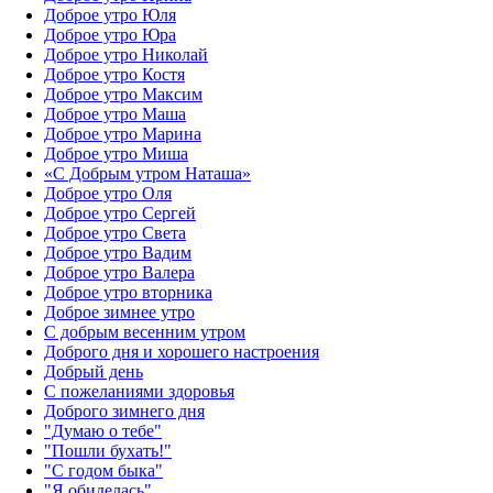
Доброе утро Юля
Доброе утро Юра
Доброе утро Николай
Доброе утро Костя
Доброе утро Максим
Доброе утро Маша
Доброе утро Марина
Доброе утро Миша
«С Добрым утром Наташа»
Доброе утро Оля
Доброе утро Сергей
Доброе утро Света
Доброе утро Вадим
Доброе утро Валера
Доброе утро вторника
Доброе зимнее утро
С добрым весенним утром
Доброго дня и хорошего настроения
Добрый день
С пожеланиями здоровья
Доброго зимнего дня
"Думаю о тебе"
"Пошли бухать!"
"С годом быка"
"Я обиделась"