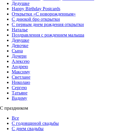
Дедушке
Happy Birthday Postcards
Открытки «‎С новорожденным»
С днюхой бро открытки
С первым днем рождения открытки
Наталье
Поздравления с рождением малыша
Девушке
Девочке
Сына
Дочери
Алексею
Андрею
Максиму
Светлане
Николаю
Сергею
Татьяне
Вадиму
С праздником
Все
С годовщиной свадьбы
С днем свадьбы