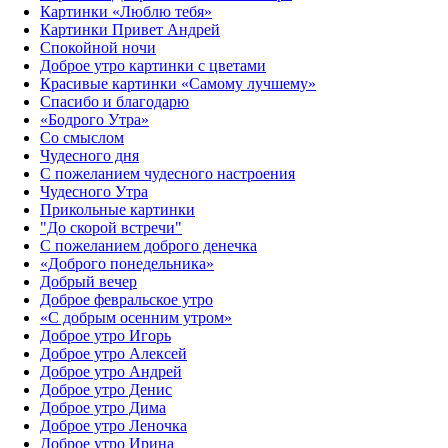
Картинки «Люблю тебя»
Картинки Привет Андрей
Спокойной ночи
Доброе утро картинки с цветами
Красивые картинки «Самому лучшему»
Спасибо и благодарю
«‎Бодрого Утра»‎
Со смыслом
Чудесного дня
С пожеланием чудесного настроения
Чудесного Утра
Прикольные картинки
"До скорой встречи"
С пожеланием доброго денечка
«Доброго понедельника»‎
Добрый вечер
Доброе февральское утро
«С добрым осенним утром»‎
Доброе утро Игорь
Доброе утро Алексей
Доброе утро Андрей
Доброе утро Денис
Доброе утро Дима
Доброе утро Леночка
Доброе утро Ирина