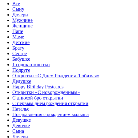
Все
Сыну
Дочери
Мужчине
Женщине
Папе
Маме
Детские
Брату
Сестре
Бабушке
1 годик открытки
Подруге
Открытки «С Днем Рождения Любимая»‎
Дедушке
Happy Birthday Postcards
Открытки «‎С новорожденным»
С днюхой бро открытки
С первым днем рождения открытки
Наталье
Поздравления с рождением малыша
Девушке
Девочке
Сына
Дочери