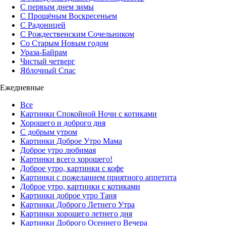
С первым днем зимы
С Прощёным Воскресеньем
С Радоницей
С Рождественским Сочельником
Со Старым Новым годом
Ураза-Байрам
Чистый четверг
Яблочный Спас
Ежедневные
Все
Картинки Спокойной Ночи с котиками
Хорошего и доброго дня
С добрым утром
Картинки Доброе Утро Мама
Доброе утро любимая
Картинки всего хорошего!
Доброе утро, картинки с кофе
Картинки с пожеланием приятного аппетита
Доброе утро, картинки с котиками
Картинки доброе утро Таня
Картинки Доброго Летнего Утра
Картинки хорошего летнего дня
Картинки Доброго Осеннего Вечера