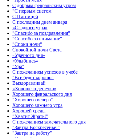
С добрым февральским утром
"С первым снегом"
С Пятницей
С последним днем января
«Сладкого утра»‎
"Спасибо за поздравления"
"Спасибо за внимание"
"Споки ночи"
Спокойной ночи Света
«Удачного дня»‎
«Улыбнись»‎
"Ура"
С пожеланием успехов в учебе
"Все будет хорошо"
Выздоравливай
«‎Хорошего денечка»‎
Хорошего февральского дня
"Хорошего вечера"
Хорошего зимнего утра
Хорошей среды
"Хватит Жрать!"
С пожеланием замечательного дня
"Завтра Воскресенье!"
"Завтра на работу"