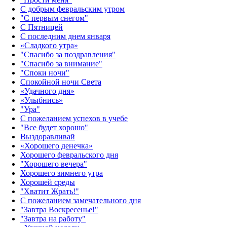
С добрым февральским утром
"С первым снегом"
С Пятницей
С последним днем января
«Сладкого утра»‎
"Спасибо за поздравления"
"Спасибо за внимание"
"Споки ночи"
Спокойной ночи Света
«Удачного дня»‎
«Улыбнись»‎
"Ура"
С пожеланием успехов в учебе
"Все будет хорошо"
Выздоравливай
«‎Хорошего денечка»‎
Хорошего февральского дня
"Хорошего вечера"
Хорошего зимнего утра
Хорошей среды
"Хватит Жрать!"
С пожеланием замечательного дня
"Завтра Воскресенье!"
"Завтра на работу"