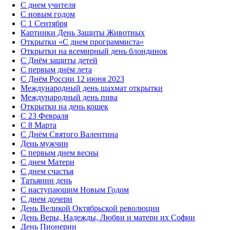
С днем учителя
С новым годом
С 1 Сентября
Картинки День Защиты Животных
Открытки «‎С днем программиста»‎
Открытки на всемирный день блондинок
С Днём защиты детей
С первым днём лета
С Днём России 12 июня 2023
Международный день шахмат открытки
Международный день пива
Открытки на день кошек
С 23 Февраля
С 8 Марта
С Днём Святого Валентина
День мужчин
С первым днем весны
С днем Матери
C днем счастья
Татьянин день
C наступающим Новым Годом
C днем дочери
День Великой Октябрьской революции
День Веры, Надежды, Любви и матери их Софии
День Пионерии