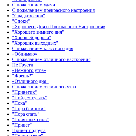
С пожеланием удачи
С пожеланием прекрасного настроения
"Сладких снов"
"Споки"
«Хорошего Дня и Прекрасного Настроения»
"Хорошего зимнего дня"
"Хорошей дороги"
"Хороших выходных"
С пожеланием классного дня
«Обнимаю»
С пожеланием отличного настроения
Не Грусти
«Нежного утра»‎
"Жрешь?"
«Отличного дня»‎
С пожеланием отличного утра
"Приветик"
"Пойдем гулять"
"Пока"
"Пора баиньки"
"Пора спать"
"Приятных снов"
"Привет"
Привет подруга
"Прости меня"