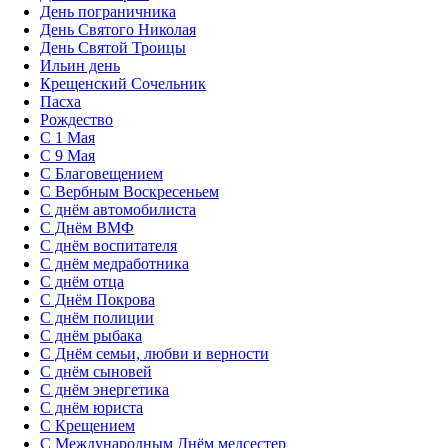
День пограничника
День Святого Николая
День Святой Троицы
Ильин день
Крещенский Сочельник
Пасха
Рождество
С 1 Мая
С 9 Мая
С Благовещением
С Вербным Воскресеньем
С днём автомобилиста
С Днём ВМФ
С днём воспитателя
С днём медработника
С днём отца
С Днём Покрова
С днём полиции
С днём рыбака
С Днём семьи, любви и верности
С днём сыновей
С днём энергетика
С днём юриста
С Крещением
С Международным Днём медсестер