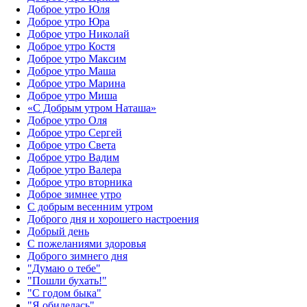
Доброе утро Юля
Доброе утро Юра
Доброе утро Николай
Доброе утро Костя
Доброе утро Максим
Доброе утро Маша
Доброе утро Марина
Доброе утро Миша
«С Добрым утром Наташа»
Доброе утро Оля
Доброе утро Сергей
Доброе утро Света
Доброе утро Вадим
Доброе утро Валера
Доброе утро вторника
Доброе зимнее утро
С добрым весенним утром
Доброго дня и хорошего настроения
Добрый день
С пожеланиями здоровья
Доброго зимнего дня
"Думаю о тебе"
"Пошли бухать!"
"С годом быка"
"Я обиделась"