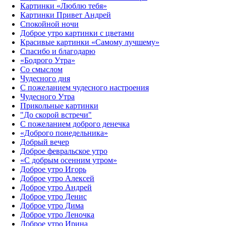
Картинки «Люблю тебя»
Картинки Привет Андрей
Спокойной ночи
Доброе утро картинки с цветами
Красивые картинки «Самому лучшему»
Спасибо и благодарю
«‎Бодрого Утра»‎
Со смыслом
Чудесного дня
С пожеланием чудесного настроения
Чудесного Утра
Прикольные картинки
"До скорой встречи"
С пожеланием доброго денечка
«Доброго понедельника»‎
Добрый вечер
Доброе февральское утро
«С добрым осенним утром»‎
Доброе утро Игорь
Доброе утро Алексей
Доброе утро Андрей
Доброе утро Денис
Доброе утро Дима
Доброе утро Леночка
Доброе утро Ирина