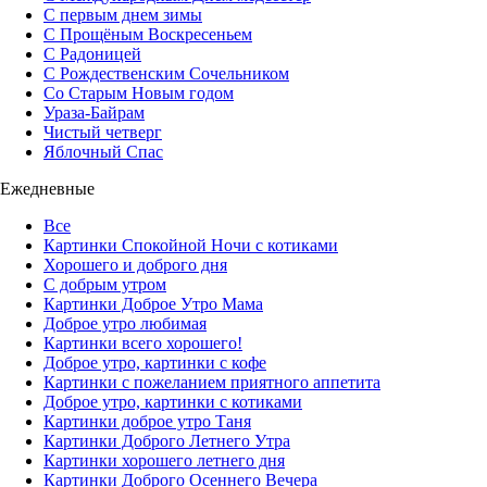
С первым днем зимы
С Прощёным Воскресеньем
С Радоницей
С Рождественским Сочельником
Со Старым Новым годом
Ураза-Байрам
Чистый четверг
Яблочный Спас
Ежедневные
Все
Картинки Спокойной Ночи с котиками
Хорошего и доброго дня
С добрым утром
Картинки Доброе Утро Мама
Доброе утро любимая
Картинки всего хорошего!
Доброе утро, картинки с кофе
Картинки с пожеланием приятного аппетита
Доброе утро, картинки с котиками
Картинки доброе утро Таня
Картинки Доброго Летнего Утра
Картинки хорошего летнего дня
Картинки Доброго Осеннего Вечера