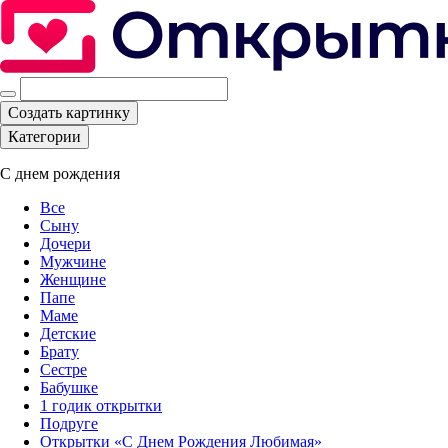
Создать картинку
Категории
С днем рождения
Все
Сыну
Дочери
Мужчине
Женщине
Папе
Маме
Детские
Брату
Сестре
Бабушке
1 годик открытки
Подруге
Открытки «С Днем Рождения Любимая»‎