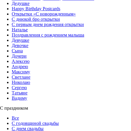
Дедушке
Happy Birthday Postcards
Открытки «‎С новорожденным»
С днюхой бро открытки
С первым днем рождения открытки
Наталье
Поздравления с рождением малыша
Девушке
Девочке
Сына
Дочери
Алексею
Андрею
Максиму
Светлане
Николаю
Сергею
Татьяне
Вадиму
С праздником
Все
С годовщиной свадьбы
С днем свадьбы