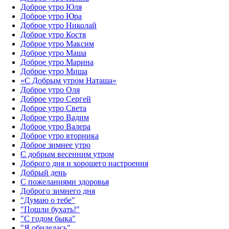
Доброе утро Юля
Доброе утро Юра
Доброе утро Николай
Доброе утро Костя
Доброе утро Максим
Доброе утро Маша
Доброе утро Марина
Доброе утро Миша
«С Добрым утром Наташа»
Доброе утро Оля
Доброе утро Сергей
Доброе утро Света
Доброе утро Вадим
Доброе утро Валера
Доброе утро вторника
Доброе зимнее утро
С добрым весенним утром
Доброго дня и хорошего настроения
Добрый день
С пожеланиями здоровья
Доброго зимнего дня
"Думаю о тебе"
"Пошли бухать!"
"С годом быка"
"Я обиделась"