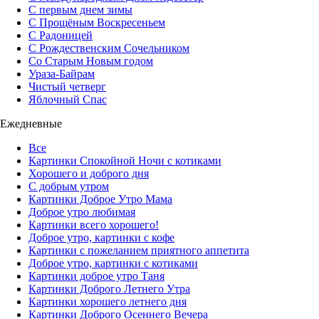
С первым днем зимы
С Прощёным Воскресеньем
С Радоницей
С Рождественским Сочельником
Со Старым Новым годом
Ураза-Байрам
Чистый четверг
Яблочный Спас
Ежедневные
Все
Картинки Спокойной Ночи с котиками
Хорошего и доброго дня
С добрым утром
Картинки Доброе Утро Мама
Доброе утро любимая
Картинки всего хорошего!
Доброе утро, картинки с кофе
Картинки с пожеланием приятного аппетита
Доброе утро, картинки с котиками
Картинки доброе утро Таня
Картинки Доброго Летнего Утра
Картинки хорошего летнего дня
Картинки Доброго Осеннего Вечера