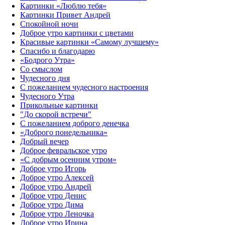
Картинки «Люблю тебя»
Картинки Привет Андрей
Спокойной ночи
Доброе утро картинки с цветами
Красивые картинки «Самому лучшему»
Спасибо и благодарю
«‎Бодрого Утра»‎
Со смыслом
Чудесного дня
С пожеланием чудесного настроения
Чудесного Утра
Прикольные картинки
"До скорой встречи"
С пожеланием доброго денечка
«Доброго понедельника»‎
Добрый вечер
Доброе февральское утро
«С добрым осенним утром»‎
Доброе утро Игорь
Доброе утро Алексей
Доброе утро Андрей
Доброе утро Денис
Доброе утро Дима
Доброе утро Леночка
Доброе утро Ирина