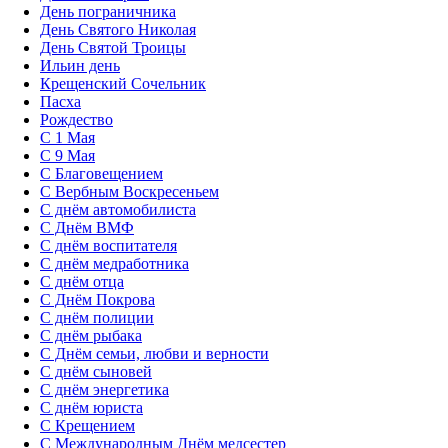
День пограничника
День Святого Николая
День Святой Троицы
Ильин день
Крещенский Сочельник
Пасха
Рождество
С 1 Мая
С 9 Мая
С Благовещением
С Вербным Воскресеньем
С днём автомобилиста
С Днём ВМФ
С днём воспитателя
С днём медработника
С днём отца
С Днём Покрова
С днём полиции
С днём рыбака
С Днём семьи, любви и верности
С днём сыновей
С днём энергетика
С днём юриста
С Крещением
С Международным Днём медсестер