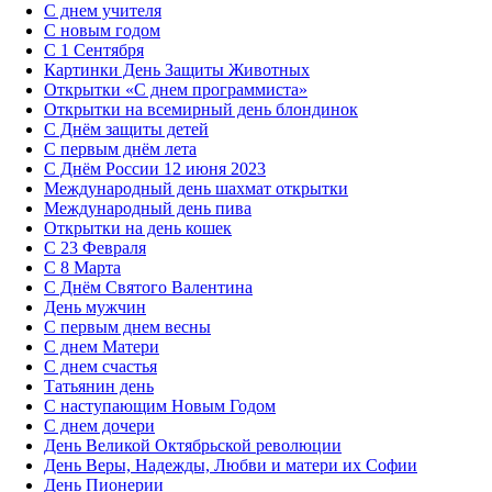
С днем учителя
С новым годом
С 1 Сентября
Картинки День Защиты Животных
Открытки «‎С днем программиста»‎
Открытки на всемирный день блондинок
С Днём защиты детей
С первым днём лета
С Днём России 12 июня 2023
Международный день шахмат открытки
Международный день пива
Открытки на день кошек
С 23 Февраля
С 8 Марта
С Днём Святого Валентина
День мужчин
С первым днем весны
С днем Матери
C днем счастья
Татьянин день
C наступающим Новым Годом
C днем дочери
День Великой Октябрьской революции
День Веры, Надежды, Любви и матери их Софии
День Пионерии