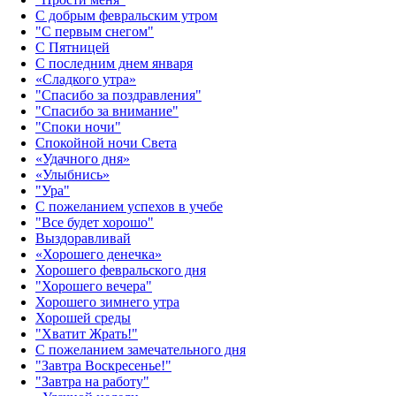
С добрым февральским утром
"С первым снегом"
С Пятницей
С последним днем января
«Сладкого утра»‎
"Спасибо за поздравления"
"Спасибо за внимание"
"Споки ночи"
Спокойной ночи Света
«Удачного дня»‎
«Улыбнись»‎
"Ура"
С пожеланием успехов в учебе
"Все будет хорошо"
Выздоравливай
«‎Хорошего денечка»‎
Хорошего февральского дня
"Хорошего вечера"
Хорошего зимнего утра
Хорошей среды
"Хватит Жрать!"
С пожеланием замечательного дня
"Завтра Воскресенье!"
"Завтра на работу"