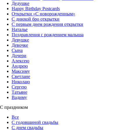
Дедушке
Happy Birthday Postcards
Открытки «‎С новорожденным»
С днюхой бро открытки
С первым днем рождения открытки
Наталье
Поздравления с рождением малыша
Девушке
Девочке
Сына
Дочери
Алексею
Андрею
Максиму
Светлане
Николаю
Сергею
Татьяне
Вадиму
С праздником
Все
С годовщиной свадьбы
С днем свадьбы