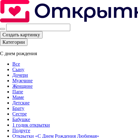
Создать картинку
Категории
С днем рождения
Все
Сыну
Дочери
Мужчине
Женщине
Папе
Маме
Детские
Брату
Сестре
Бабушке
1 годик открытки
Подруге
Открытки «С Днем Рождения Любимая»‎