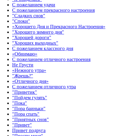
С пожеланием удачи
С пожеланием прекрасного настроения
"Сладких снов"
"Споки"
«Хорошего Дня и Прекрасного Настроения»
"Хорошего зимнего дня"
"Хорошей дороги"
"Хороших выходных"
С пожеланием классного дня
«Обнимаю»
С пожеланием отличного настроения
Не Грусти
«Нежного утра»‎
"Жрешь?"
«Отличного дня»‎
С пожеланием отличного утра
"Приветик"
"Пойдем гулять"
"Пока"
"Пора баиньки"
"Пора спать"
"Приятных снов"
"Привет"
Привет подруга
"Прости меня"