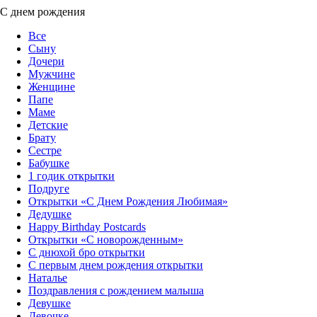
С днем рождения
Все
Сыну
Дочери
Мужчине
Женщине
Папе
Маме
Детские
Брату
Сестре
Бабушке
1 годик открытки
Подруге
Открытки «С Днем Рождения Любимая»‎
Дедушке
Happy Birthday Postcards
Открытки «‎С новорожденным»
С днюхой бро открытки
С первым днем рождения открытки
Наталье
Поздравления с рождением малыша
Девушке
Девочке