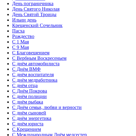
День пограничника
День Святого Николая
День Святой Троицы
Ильин день
Крещенский Сочельник
Пасха
Рождество
С 1 Мая
С 9 Мая
С Благовещением
С Вербным Воскресеньем
С днём автомобилиста
С Днём ВМФ
С днём воспитателя
С днём медработника
С днём отца
С Днём Покрова
С днём полиции
С днём рыбака
С Днём семьи, любви и верности
С днём сыновей
С днём энергетика
С днём юриста
С Крещением
С Международным Днём медсестер