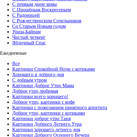
С первым днем зимы
С Прощёным Воскресеньем
С Радоницей
С Рождественским Сочельником
Со Старым Новым годом
Ураза-Байрам
Чистый четверг
Яблочный Спас
Ежедневные
Все
Картинки Спокойной Ночи с котиками
Хорошего и доброго дня
С добрым утром
Картинки Доброе Утро Мама
Доброе утро любимая
Картинки всего хорошего!
Доброе утро, картинки с кофе
Картинки с пожеланием приятного аппетита
Доброе утро, картинки с котиками
Картинки доброе утро Таня
Картинки Доброго Летнего Утра
Картинки хорошего летнего дня
Картинки Доброго Осеннего Вечера