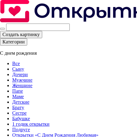
Создать картинку
Категории
С днем рождения
Все
Сыну
Дочери
Мужчине
Женщине
Папе
Маме
Детские
Брату
Сестре
Бабушке
1 годик открытки
Подруге
Открытки «С Днем Рождения Любимая»‎