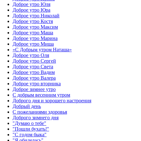
Доброе утро Юля
Доброе утро Юра
Доброе утро Николай
Доброе утро Костя
Доброе утро Максим
Доброе утро Маша
Доброе утро Марина
Доброе утро Миша
«С Добрым утром Наташа»
Доброе утро Оля
Доброе утро Сергей
Доброе утро Света
Доброе утро Вадим
Доброе утро Валера
Доброе утро вторника
Доброе зимнее утро
С добрым весенним утром
Доброго дня и хорошего настроения
Добрый день
С пожеланиями здоровья
Доброго зимнего дня
"Думаю о тебе"
"Пошли бухать!"
"С годом быка"
"Я обиделась"