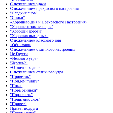
С пожеланием удачи
С пожеланием прекрасного настроения
"Сладких снов"
"Споки"
«Хорошего Дня и Прекрасного Настроения»
"Хорошего зимнего дня"
"Хорошей дороги"
"Хороших выходных"
С пожеланием классного дня
«Обнимаю»
С пожеланием отличного настроения
Не Грусти
«Нежного утра»‎
"Жрешь?"
«Отличного дня»‎
С пожеланием отличного утра
"Приветик"
"Пойдем гулять"
"Пока"
"Пора баиньки"
"Пора спать"
"Приятных снов"
"Привет"
Привет подруга
"Прости меня"