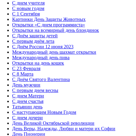
С днем учителя
С новым годом
С 1 Сентября
Картинки День Защиты Животных
Открытки «‎С днем программиста»‎
Открытки на всемирный день блондинок
С Днём защиты детей
С первым днём лета
С Днём России 12 июня 2023
Международный день шахмат открытки
Международный день пива
Открытки на день кошек
С 23 Февраля
С 8 Марта
С Днём Святого Валентина
День мужчин
С первым днем весны
С днем Матери
C днем счастья
Татьянин день
C наступающим Новым Годом
C днем дочери
День Великой Октябрьской революции
День Веры, Надежды, Любви и матери их Софии
День Пионерии