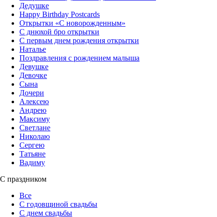
Дедушке
Happy Birthday Postcards
Открытки «‎С новорожденным»
С днюхой бро открытки
С первым днем рождения открытки
Наталье
Поздравления с рождением малыша
Девушке
Девочке
Сына
Дочери
Алексею
Андрею
Максиму
Светлане
Николаю
Сергею
Татьяне
Вадиму
С праздником
Все
С годовщиной свадьбы
С днем свадьбы