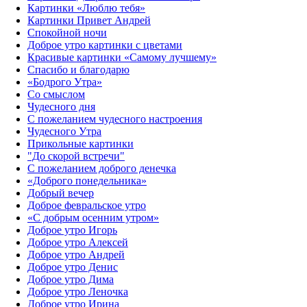
Картинки «Люблю тебя»
Картинки Привет Андрей
Спокойной ночи
Доброе утро картинки с цветами
Красивые картинки «Самому лучшему»
Спасибо и благодарю
«‎Бодрого Утра»‎
Со смыслом
Чудесного дня
С пожеланием чудесного настроения
Чудесного Утра
Прикольные картинки
"До скорой встречи"
С пожеланием доброго денечка
«Доброго понедельника»‎
Добрый вечер
Доброе февральское утро
«С добрым осенним утром»‎
Доброе утро Игорь
Доброе утро Алексей
Доброе утро Андрей
Доброе утро Денис
Доброе утро Дима
Доброе утро Леночка
Доброе утро Ирина