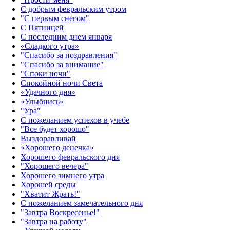
С добрым февральским утром
"С первым снегом"
С Пятницей
С последним днем января
«Сладкого утра»‎
"Спасибо за поздравления"
"Спасибо за внимание"
"Споки ночи"
Спокойной ночи Света
«Удачного дня»‎
«Улыбнись»‎
"Ура"
С пожеланием успехов в учебе
"Все будет хорошо"
Выздоравливай
«‎Хорошего денечка»‎
Хорошего февральского дня
"Хорошего вечера"
Хорошего зимнего утра
Хорошей среды
"Хватит Жрать!"
С пожеланием замечательного дня
"Завтра Воскресенье!"
"Завтра на работу"