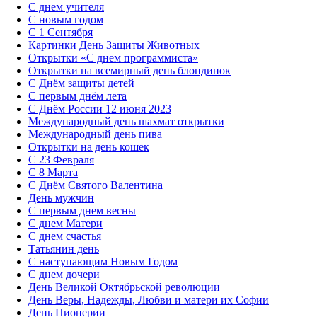
С днем учителя
С новым годом
С 1 Сентября
Картинки День Защиты Животных
Открытки «‎С днем программиста»‎
Открытки на всемирный день блондинок
С Днём защиты детей
С первым днём лета
С Днём России 12 июня 2023
Международный день шахмат открытки
Международный день пива
Открытки на день кошек
С 23 Февраля
С 8 Марта
С Днём Святого Валентина
День мужчин
С первым днем весны
С днем Матери
C днем счастья
Татьянин день
C наступающим Новым Годом
C днем дочери
День Великой Октябрьской революции
День Веры, Надежды, Любви и матери их Софии
День Пионерии