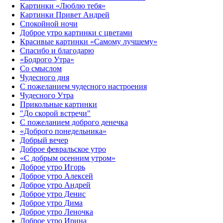
Картинки «Люблю тебя»
Картинки Привет Андрей
Спокойной ночи
Доброе утро картинки с цветами
Красивые картинки «Самому лучшему»
Спасибо и благодарю
«‎Бодрого Утра»‎
Со смыслом
Чудесного дня
С пожеланием чудесного настроения
Чудесного Утра
Прикольные картинки
"До скорой встречи"
С пожеланием доброго денечка
«Доброго понедельника»‎
Добрый вечер
Доброе февральское утро
«С добрым осенним утром»‎
Доброе утро Игорь
Доброе утро Алексей
Доброе утро Андрей
Доброе утро Денис
Доброе утро Дима
Доброе утро Леночка
Доброе утро Ирина