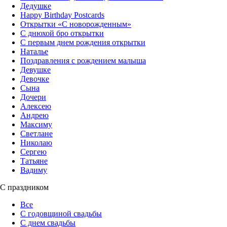
Дедушке
Happy Birthday Postcards
Открытки «‎С новорожденным»
С днюхой бро открытки
С первым днем рождения открытки
Наталье
Поздравления с рождением малыша
Девушке
Девочке
Сына
Дочери
Алексею
Андрею
Максиму
Светлане
Николаю
Сергею
Татьяне
Вадиму
С праздником
Все
С годовщиной свадьбы
С днем свадьбы