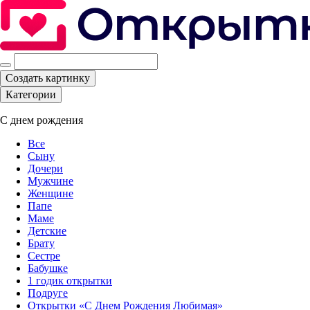
Создать картинку
Категории
С днем рождения
Все
Сыну
Дочери
Мужчине
Женщине
Папе
Маме
Детские
Брату
Сестре
Бабушке
1 годик открытки
Подруге
Открытки «С Днем Рождения Любимая»‎