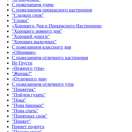
С пожеланием удачи
С пожеланием прекрасного настроения
"Сладких снов"
"Споки"
«Хорошего Дня и Прекрасного Настроения»
"Хорошего зимнего дня"
"Хорошей дороги"
"Хороших выходных"
С пожеланием классного дня
«Обнимаю»
С пожеланием отличного настроения
Не Грусти
«Нежного утра»‎
"Жрешь?"
«Отличного дня»‎
С пожеланием отличного утра
"Приветик"
"Пойдем гулять"
"Пока"
"Пора баиньки"
"Пора спать"
"Приятных снов"
"Привет"
Привет подруга
"Прости меня"