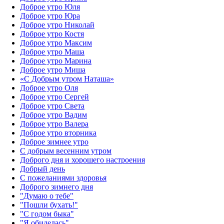
Доброе утро Юля
Доброе утро Юра
Доброе утро Николай
Доброе утро Костя
Доброе утро Максим
Доброе утро Маша
Доброе утро Марина
Доброе утро Миша
«С Добрым утром Наташа»
Доброе утро Оля
Доброе утро Сергей
Доброе утро Света
Доброе утро Вадим
Доброе утро Валера
Доброе утро вторника
Доброе зимнее утро
С добрым весенним утром
Доброго дня и хорошего настроения
Добрый день
С пожеланиями здоровья
Доброго зимнего дня
"Думаю о тебе"
"Пошли бухать!"
"С годом быка"
"Я обиделась"