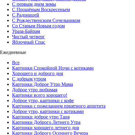
С первым днем зимы
С Прощёным Воскресеньем
С Радоницей
С Рождественским Сочельником
Со Старым Новым годом
Ураза-Байрам
Чистый четверг
Яблочный Спас
Ежедневные
Все
Картинки Спокойной Ночи с котиками
Хорошего и доброго дня
С добрым утром
Картинки Доброе Утро Мама
Доброе утро любимая
Картинки всего хорошего!
Доброе утро, картинки с кофе
Картинки с пожеланием приятного аппетита
Доброе утро, картинки с котиками
Картинки доброе утро Таня
Картинки Доброго Летнего Утра
Картинки хорошего летнего дня
Картинки Доброго Осеннего Вечера