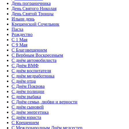
День пограничника
День Святого Николая
День Святой Троицы
Ильин день
Крещенский Сочельник
Пасха
Рождество
С 1 Мая
С 9 Мая
С Благовещением
С Вербным Воскресеньем
С днём автомобилиста
С Днём ВМФ
С днём воспитателя
С днём медработника
С днём отца
С Днём Покрова
С днём полиции
С днём рыбака
С Днём семьи, любви и верности
С днём сыновей
С днём энергетика
С днём юриста
С Крещением
С Международным Днём медсестер