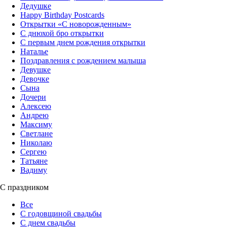
Дедушке
Happy Birthday Postcards
Открытки «‎С новорожденным»
С днюхой бро открытки
С первым днем рождения открытки
Наталье
Поздравления с рождением малыша
Девушке
Девочке
Сына
Дочери
Алексею
Андрею
Максиму
Светлане
Николаю
Сергею
Татьяне
Вадиму
С праздником
Все
С годовщиной свадьбы
С днем свадьбы