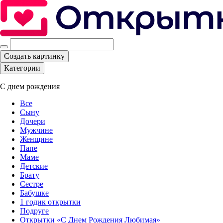
Создать картинку
Категории
С днем рождения
Все
Сыну
Дочери
Мужчине
Женщине
Папе
Маме
Детские
Брату
Сестре
Бабушке
1 годик открытки
Подруге
Открытки «С Днем Рождения Любимая»‎