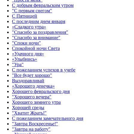
С добрым февральским утром
"С первым снегом"
С Пятницей
С последним днем января
«Сладкого утра»‎
"Спасибо за поздравления"
"Спасибо за внимание"
"Споки ночи"
Спокойной ночи Света
«Удачного дня»‎
«Улыбнись»‎
"Ура"
С пожеланием успехов в учебе
"Все будет хорошо"
Выздоравливай
«‎Хорошего денечка»‎
Хорошего февральского дня
"Хорошего вечера"
Хорошего зимнего утра
Хорошей среды
"Хватит Жрать!"
С пожеланием замечательного дня
"Завтра Воскресенье!"
"Завтра на работу"