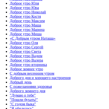
Доброе утро Юля
Доброе утро Юра
Доброе утро Николай
Доброе утро Костя
Доброе утро Максим
Доброе утро Маша
Доброе утро Марина
Доброе утро Миша
«С Добрым утром Наташа»
Доброе утро Оля
Доброе утро Сергей
Доброе утро Света
Доброе утро Вадим
Доброе утро Валера
Доброе утро вторника
Доброе зимнее утро
С добрым весенним утром
Доброго дня и хорошего настроения
Добрый день
С пожеланиями здоровья
Доброго зимнего дня
"Думаю о тебе"
"Пошли бухать!"
"С годом быка"
"Я обиделась"