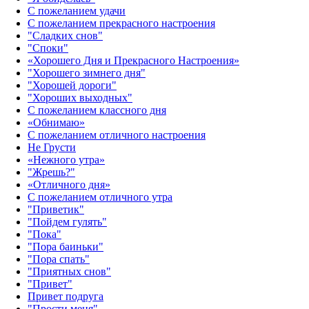
С пожеланием удачи
С пожеланием прекрасного настроения
"Сладких снов"
"Споки"
«Хорошего Дня и Прекрасного Настроения»
"Хорошего зимнего дня"
"Хорошей дороги"
"Хороших выходных"
С пожеланием классного дня
«Обнимаю»
С пожеланием отличного настроения
Не Грусти
«Нежного утра»‎
"Жрешь?"
«Отличного дня»‎
С пожеланием отличного утра
"Приветик"
"Пойдем гулять"
"Пока"
"Пора баиньки"
"Пора спать"
"Приятных снов"
"Привет"
Привет подруга
"Прости меня"