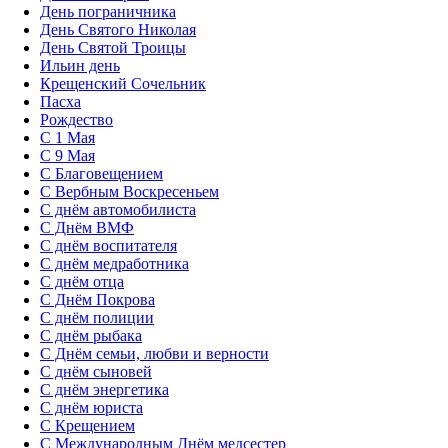
День пограничника
День Святого Николая
День Святой Троицы
Ильин день
Крещенский Сочельник
Пасха
Рождество
С 1 Мая
С 9 Мая
С Благовещением
С Вербным Воскресеньем
С днём автомобилиста
С Днём ВМФ
С днём воспитателя
С днём медработника
С днём отца
С Днём Покрова
С днём полиции
С днём рыбака
С Днём семьи, любви и верности
С днём сыновей
С днём энергетика
С днём юриста
С Крещением
С Международным Днём медсестер