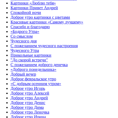
Картинки «Люблю тебя»
Картинки Привет Андрей
Спокойной ночи
Доброе утро картинки с цветами
Красивые картинки «Самому лучшему»
Спасибо и благодарю
«‎Бодрого Утра»‎
Со смыслом
Чудесного дня
С пожеланием чудесного настроения
Чудесного Утра
Прикольные картинки
"До скорой встречи"
С пожеланием доброго денечка
«Доброго понедельника»‎
Добрый вечер
Доброе февральское утро
«С добрым осенним утром»‎
Доброе утро Игорь
Доброе утро Алексей
Доброе утро Андрей
Доброе утро Денис
Доброе утро Дима
Доброе утро Леночка
Доброе утро Ирина