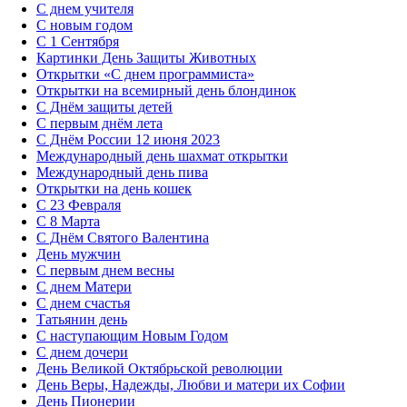
С днем учителя
С новым годом
С 1 Сентября
Картинки День Защиты Животных
Открытки «‎С днем программиста»‎
Открытки на всемирный день блондинок
С Днём защиты детей
С первым днём лета
С Днём России 12 июня 2023
Международный день шахмат открытки
Международный день пива
Открытки на день кошек
С 23 Февраля
С 8 Марта
С Днём Святого Валентина
День мужчин
С первым днем весны
С днем Матери
C днем счастья
Татьянин день
C наступающим Новым Годом
C днем дочери
День Великой Октябрьской революции
День Веры, Надежды, Любви и матери их Софии
День Пионерии