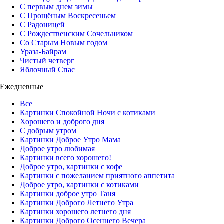
С первым днем зимы
С Прощёным Воскресеньем
С Радоницей
С Рождественским Сочельником
Со Старым Новым годом
Ураза-Байрам
Чистый четверг
Яблочный Спас
Ежедневные
Все
Картинки Спокойной Ночи с котиками
Хорошего и доброго дня
С добрым утром
Картинки Доброе Утро Мама
Доброе утро любимая
Картинки всего хорошего!
Доброе утро, картинки с кофе
Картинки с пожеланием приятного аппетита
Доброе утро, картинки с котиками
Картинки доброе утро Таня
Картинки Доброго Летнего Утра
Картинки хорошего летнего дня
Картинки Доброго Осеннего Вечера