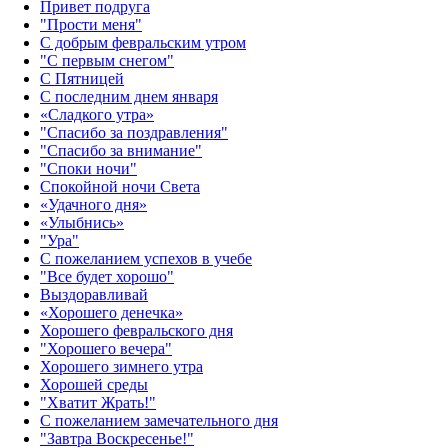
Привет подруга
"Прости меня"
С добрым февральским утром
"С первым снегом"
С Пятницей
С последним днем января
«Сладкого утра»‎
"Спасибо за поздравления"
"Спасибо за внимание"
"Споки ночи"
Спокойной ночи Света
«Удачного дня»‎
«Улыбнись»‎
"Ура"
С пожеланием успехов в учебе
"Все будет хорошо"
Выздоравливай
«‎Хорошего денечка»‎
Хорошего февральского дня
"Хорошего вечера"
Хорошего зимнего утра
Хорошей среды
"Хватит Жрать!"
С пожеланием замечательного дня
"Завтра Воскресенье!"