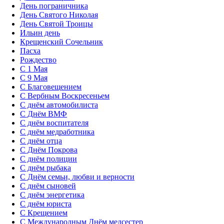
День пограничника
День Святого Николая
День Святой Троицы
Ильин день
Крещенский Сочельник
Пасха
Рождество
С 1 Мая
С 9 Мая
С Благовещением
С Вербным Воскресеньем
С днём автомобилиста
С Днём ВМФ
С днём воспитателя
С днём медработника
С днём отца
С Днём Покрова
С днём полиции
С днём рыбака
С Днём семьи, любви и верности
С днём сыновей
С днём энергетика
С днём юриста
С Крещением
С Международным Днём медсестер