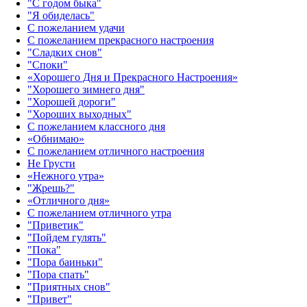
"С годом быка"
"Я обиделась"
С пожеланием удачи
С пожеланием прекрасного настроения
"Сладких снов"
"Споки"
«Хорошего Дня и Прекрасного Настроения»
"Хорошего зимнего дня"
"Хорошей дороги"
"Хороших выходных"
С пожеланием классного дня
«Обнимаю»
С пожеланием отличного настроения
Не Грусти
«Нежного утра»‎
"Жрешь?"
«Отличного дня»‎
С пожеланием отличного утра
"Приветик"
"Пойдем гулять"
"Пока"
"Пора баиньки"
"Пора спать"
"Приятных снов"
"Привет"