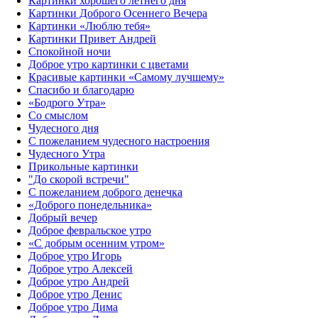
Картинки хорошего летнего дня
Картинки Доброго Осеннего Вечера
Картинки «Люблю тебя»
Картинки Привет Андрей
Спокойной ночи
Доброе утро картинки с цветами
Красивые картинки «Самому лучшему»
Спасибо и благодарю
«‎Бодрого Утра»‎
Со смыслом
Чудесного дня
С пожеланием чудесного настроения
Чудесного Утра
Прикольные картинки
"До скорой встречи"
С пожеланием доброго денечка
«Доброго понедельника»‎
Добрый вечер
Доброе февральское утро
«С добрым осенним утром»‎
Доброе утро Игорь
Доброе утро Алексей
Доброе утро Андрей
Доброе утро Денис
Доброе утро Дима