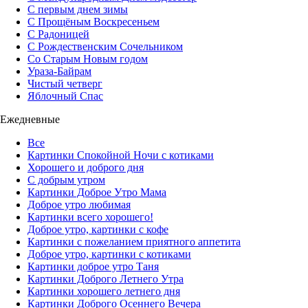
С первым днем зимы
С Прощёным Воскресеньем
С Радоницей
С Рождественским Сочельником
Со Старым Новым годом
Ураза-Байрам
Чистый четверг
Яблочный Спас
Ежедневные
Все
Картинки Спокойной Ночи с котиками
Хорошего и доброго дня
С добрым утром
Картинки Доброе Утро Мама
Доброе утро любимая
Картинки всего хорошего!
Доброе утро, картинки с кофе
Картинки с пожеланием приятного аппетита
Доброе утро, картинки с котиками
Картинки доброе утро Таня
Картинки Доброго Летнего Утра
Картинки хорошего летнего дня
Картинки Доброго Осеннего Вечера