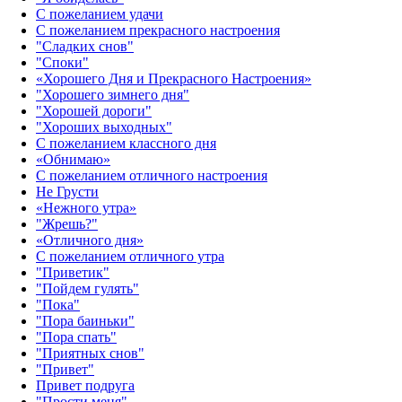
С пожеланием удачи
С пожеланием прекрасного настроения
"Сладких снов"
"Споки"
«Хорошего Дня и Прекрасного Настроения»
"Хорошего зимнего дня"
"Хорошей дороги"
"Хороших выходных"
С пожеланием классного дня
«Обнимаю»
С пожеланием отличного настроения
Не Грусти
«Нежного утра»‎
"Жрешь?"
«Отличного дня»‎
С пожеланием отличного утра
"Приветик"
"Пойдем гулять"
"Пока"
"Пора баиньки"
"Пора спать"
"Приятных снов"
"Привет"
Привет подруга
"Прости меня"