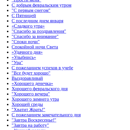
С добрым февральским утром
"С первым снегом"
С Пятницей
С последним днем января
«Сладкого утра»‎
"Спасибо за поздравления"
"Спасибо за внимание"
"Споки ночи"
Спокойной ночи Света
«Удачного дня»‎
«Улыбнись»‎
"Ура"
С пожеланием успехов в учебе
"Все будет хорошо"
Выздоравливай
«‎Хорошего денечка»‎
Хорошего февральского дня
"Хорошего вечера"
Хорошего зимнего утра
Хорошей среды
"Хватит Жрать!"
С пожеланием замечательного дня
"Завтра Воскресенье!"
"Завтра на работу"