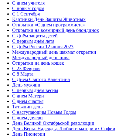
С днем учителя
С новым годом
С 1 Сентября
Картинки День Защиты Животных
Открытки «‎С днем программиста»‎
Открытки на всемирный день блондинок
С Днём защиты детей
С первым днём лета
С Днём России 12 июня 2023
Международный день шахмат открытки
Международный день пива
Открытки на день кошек
С 23 Февраля
С 8 Марта
С Днём Святого Валентина
День мужчин
С первым днем весны
С днем Матери
C днем счастья
Татьянин день
C наступающим Новым Годом
C днем дочери
День Великой Октябрьской революции
День Веры, Надежды, Любви и матери их Софии
День Пионерии