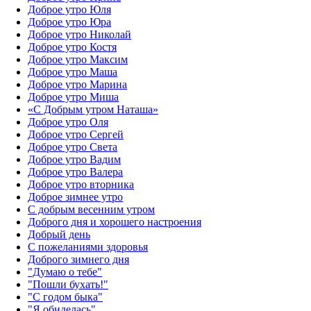
Доброе утро Юля
Доброе утро Юра
Доброе утро Николай
Доброе утро Костя
Доброе утро Максим
Доброе утро Маша
Доброе утро Марина
Доброе утро Миша
«С Добрым утром Наташа»
Доброе утро Оля
Доброе утро Сергей
Доброе утро Света
Доброе утро Вадим
Доброе утро Валера
Доброе утро вторника
Доброе зимнее утро
С добрым весенним утром
Доброго дня и хорошего настроения
Добрый день
С пожеланиями здоровья
Доброго зимнего дня
"Думаю о тебе"
"Пошли бухать!"
"С годом быка"
"Я обиделась"