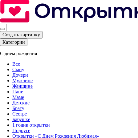
Создать картинку
Категории
С днем рождения
Все
Сыну
Дочери
Мужчине
Женщине
Папе
Маме
Детские
Брату
Сестре
Бабушке
1 годик открытки
Подруге
Открытки «С Днем Рождения Любимая»‎