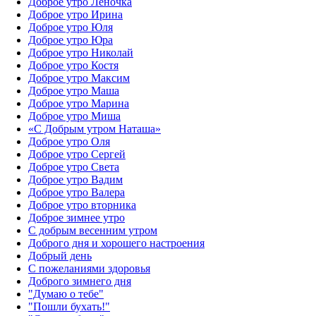
Доброе утро Леночка
Доброе утро Ирина
Доброе утро Юля
Доброе утро Юра
Доброе утро Николай
Доброе утро Костя
Доброе утро Максим
Доброе утро Маша
Доброе утро Марина
Доброе утро Миша
«С Добрым утром Наташа»
Доброе утро Оля
Доброе утро Сергей
Доброе утро Света
Доброе утро Вадим
Доброе утро Валера
Доброе утро вторника
Доброе зимнее утро
С добрым весенним утром
Доброго дня и хорошего настроения
Добрый день
С пожеланиями здоровья
Доброго зимнего дня
"Думаю о тебе"
"Пошли бухать!"