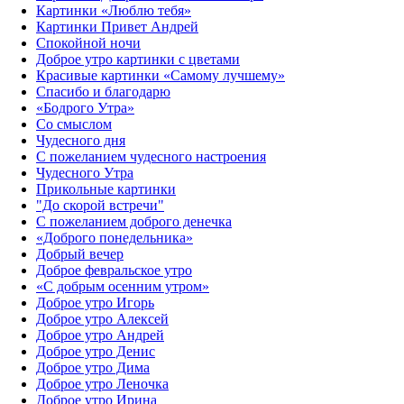
Картинки «Люблю тебя»
Картинки Привет Андрей
Спокойной ночи
Доброе утро картинки с цветами
Красивые картинки «Самому лучшему»
Спасибо и благодарю
«‎Бодрого Утра»‎
Со смыслом
Чудесного дня
С пожеланием чудесного настроения
Чудесного Утра
Прикольные картинки
"До скорой встречи"
С пожеланием доброго денечка
«Доброго понедельника»‎
Добрый вечер
Доброе февральское утро
«С добрым осенним утром»‎
Доброе утро Игорь
Доброе утро Алексей
Доброе утро Андрей
Доброе утро Денис
Доброе утро Дима
Доброе утро Леночка
Доброе утро Ирина