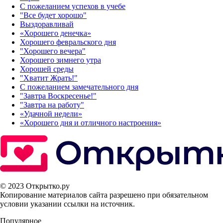
С пожеланием успехов в учебе
"Все будет хорошо"
Выздоравливай
«‎Хорошего денечка»‎
Хорошего февральского дня
"Хорошего вечера"
Хорошего зимнего утра
Хорошей среды
"Хватит Жрать!"
С пожеланием замечательного дня
"Завтра Воскресенье!"
"Завтра на работу"
«Удачной недели»‎
«Хорошего дня и отличного настроения»‎
© 2023 Открытко.ру
Копирование материалов сайта разрешено при обязательном
условии указании ссылки на источник.
Популярное