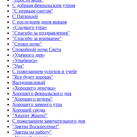
С добрым февральским утром
"С первым снегом"
С Пятницей
С последним днем января
«Сладкого утра»‎
"Спасибо за поздравления"
"Спасибо за внимание"
"Споки ночи"
Спокойной ночи Света
«Удачного дня»‎
«Улыбнись»‎
"Ура"
С пожеланием успехов в учебе
"Все будет хорошо"
Выздоравливай
«‎Хорошего денечка»‎
Хорошего февральского дня
"Хорошего вечера"
Хорошего зимнего утра
Хорошей среды
"Хватит Жрать!"
С пожеланием замечательного дня
"Завтра Воскресенье!"
"Завтра на работу"