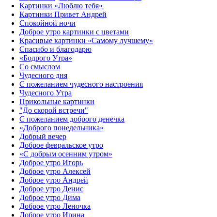
Картинки «Люблю тебя»
Картинки Привет Андрей
Спокойной ночи
Доброе утро картинки с цветами
Красивые картинки «Самому лучшему»
Спасибо и благодарю
«‎Бодрого Утра»‎
Со смыслом
Чудесного дня
С пожеланием чудесного настроения
Чудесного Утра
Прикольные картинки
"До скорой встречи"
С пожеланием доброго денечка
«Доброго понедельника»‎
Добрый вечер
Доброе февральское утро
«С добрым осенним утром»‎
Доброе утро Игорь
Доброе утро Алексей
Доброе утро Андрей
Доброе утро Денис
Доброе утро Дима
Доброе утро Леночка
Доброе утро Ирина