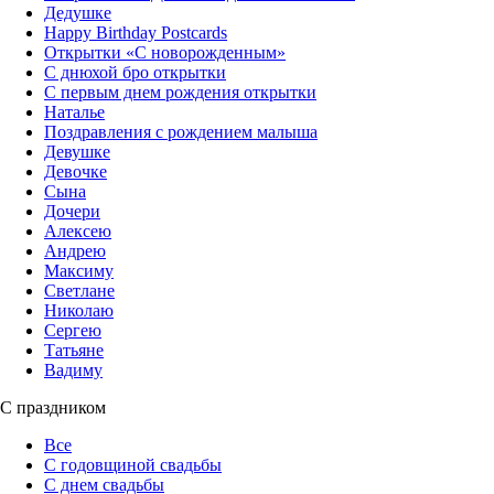
Дедушке
Happy Birthday Postcards
Открытки «‎С новорожденным»
С днюхой бро открытки
С первым днем рождения открытки
Наталье
Поздравления с рождением малыша
Девушке
Девочке
Сына
Дочери
Алексею
Андрею
Максиму
Светлане
Николаю
Сергею
Татьяне
Вадиму
С праздником
Все
С годовщиной свадьбы
С днем свадьбы