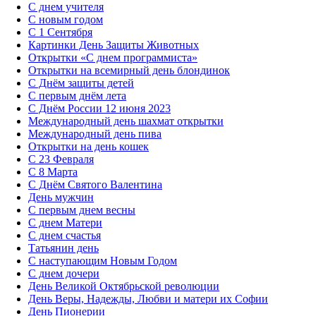
С днем учителя
С новым годом
С 1 Сентября
Картинки День Защиты Животных
Открытки «‎С днем программиста»‎
Открытки на всемирный день блондинок
С Днём защиты детей
С первым днём лета
С Днём России 12 июня 2023
Международный день шахмат открытки
Международный день пива
Открытки на день кошек
С 23 Февраля
С 8 Марта
С Днём Святого Валентина
День мужчин
С первым днем весны
С днем Матери
C днем счастья
Татьянин день
C наступающим Новым Годом
C днем дочери
День Великой Октябрьской революции
День Веры, Надежды, Любви и матери их Софии
День Пионерии