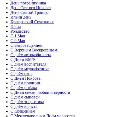
День пограничника
День Святого Николая
День Святой Троицы
Ильин день
Крещенский Сочельник
Пасха
Рождество
С 1 Мая
С 9 Мая
С Благовещением
С Вербным Воскресеньем
С днём автомобилиста
С Днём ВМФ
С днём воспитателя
С днём медработника
С днём отца
С Днём Покрова
С днём полиции
С днём рыбака
С Днём семьи, любви и верности
С днём сыновей
С днём энергетика
С днём юриста
С Крещением
С Международным Днём медсестер