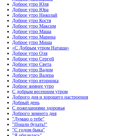
Доброе утро Юля
Доброе утро Юра
Доброе утро Николай
Доброе утро Костя
Доброе утро Максим
Доброе утро Маша
Доброе утро Марина
Доброе утро Миша
«С Добрым утром Наташа»
Доброе утро Оля
Доброе утро Сергей
Доброе утро Света
Доброе утро Вадим
Доброе утро Валера
Доброе утро вторника
Доброе зимнее утро
С добрым весенним утром
Доброго дня и хорошего настроения
Добрый день
С пожеланиями здоровья
Доброго зимнего дня
"Думаю о тебе"
"Пошли бухать!"
"С годом быка"
"Я обиделась"