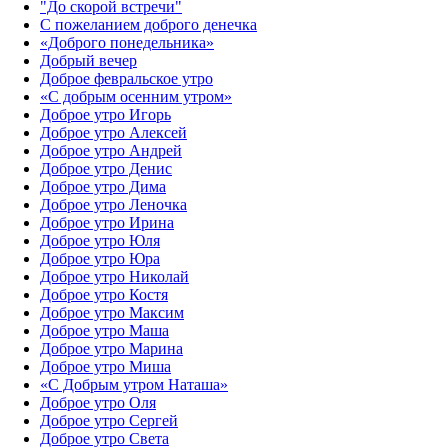
"До скорой встречи"
С пожеланием доброго денечка
«Доброго понедельника»‎
Добрый вечер
Доброе февральское утро
«С добрым осенним утром»‎
Доброе утро Игорь
Доброе утро Алексей
Доброе утро Андрей
Доброе утро Денис
Доброе утро Дима
Доброе утро Леночка
Доброе утро Ирина
Доброе утро Юля
Доброе утро Юра
Доброе утро Николай
Доброе утро Костя
Доброе утро Максим
Доброе утро Маша
Доброе утро Марина
Доброе утро Миша
«С Добрым утром Наташа»
Доброе утро Оля
Доброе утро Сергей
Доброе утро Света