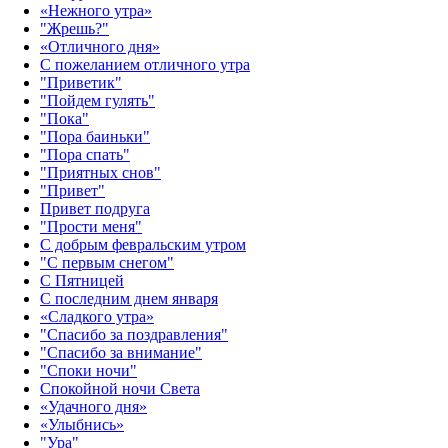
«Нежного утра»‎
"Жрешь?"
«Отличного дня»‎
С пожеланием отличного утра
"Приветик"
"Пойдем гулять"
"Пока"
"Пора баиньки"
"Пора спать"
"Приятных снов"
"Привет"
Привет подруга
"Прости меня"
С добрым февральским утром
"С первым снегом"
С Пятницей
С последним днем января
«Сладкого утра»‎
"Спасибо за поздравления"
"Спасибо за внимание"
"Споки ночи"
Спокойной ночи Света
«Удачного дня»‎
«Улыбнись»‎
"Ура"