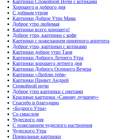
Картинки Спокойной Ночи с котиками
Хорошего и доброго дня
С добрым утром
Картинки Доброе Утро Мама
Доброе утро любимая
Картинки всего хорошего!
Доброе утро, картинки с кофе
Картинки с пожеланием приятного аппетита
Доброе утро, картинки с котиками
Картинки доброе утро Таня
Картинки Доброго Летнего Утра
Картинки хорошего летнего дня
Картинки Доброго Осеннего Вечера
Картинки «Люблю тебя»
Картинки Привет Андрей
Спокойной ночи
Доброе утро картинки с цветами
Красивые картинки «Самому лучшему»
Спасибо и благодарю
«‎Бодрого Утра»‎
Со смыслом
Чудесного дня
С пожеланием чудесного настроения
Чудесного Утра
Прикольные картинки