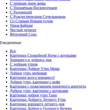
С первым днем зимы
С Прощёным Воскресеньем
С Радоницей
С Рождественским Сочельником
Со Старым Новым годом
Ураза-Байрам
Чистый четверг
Яблочный Спас
Ежедневные
Все
Картинки Спокойной Ночи с котиками
Хорошего и доброго дня
С добрым утром
Картинки Доброе Утро Мама
Доброе утро любимая
Картинки всего хорошего!
Доброе утро, картинки с кофе
Картинки с пожеланием приятного аппетита
Доброе утро, картинки с котиками
Картинки доброе утро Таня
Картинки Доброго Летнего Утра
Картинки хорошего летнего дня
Картинки Доброго Осеннего Вечера