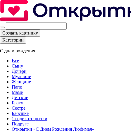
Создать картинку
Категории
С днем рождения
Все
Сыну
Дочери
Мужчине
Женщине
Папе
Маме
Детские
Брату
Сестре
Бабушке
1 годик открытки
Подруге
Открытки «С Днем Рождения Любимая»‎