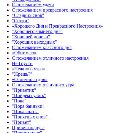
С пожеланием удачи
С пожеланием прекрасного настроения
"Сладких снов"
"Споки"
«Хорошего Дня и Прекрасного Настроения»
"Хорошего зимнего дня"
"Хорошей дороги"
"Хороших выходных"
С пожеланием классного дня
«Обнимаю»
С пожеланием отличного настроения
Не Грусти
«Нежного утра»‎
"Жрешь?"
«Отличного дня»‎
С пожеланием отличного утра
"Приветик"
"Пойдем гулять"
"Пока"
"Пора баиньки"
"Пора спать"
"Приятных снов"
"Привет"
Привет подруга
"Прости меня"