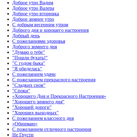
Доброе утро Вадим
Доброе утро Валера
Доброе утро вторника
Доброе зимнее утро
С добрым весенним утром
Доброго дня и хорошего настроения
Добрый день
С пожеланиями здоровья
Доброго зимнего дня
"Думаю о тебе"
"Пошли бухать!"
"С годом быка"
"Я обиделась"
С пожеланием удачи
С пожеланием прекрасного настроения
"Сладких снов"
"Споки"
«Хорошего Дня и Прекрасного Настроения»
"Хорошего зимнего дня"
"Хорошей дороги"
"Хороших выходных"
С пожеланием классного дня
«Обнимаю»
С пожеланием отличного настроения
Не Грусти