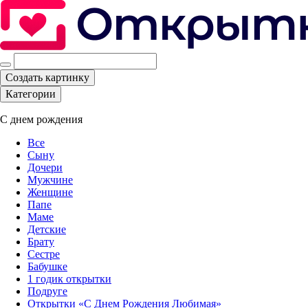
Создать картинку
Категории
С днем рождения
Все
Сыну
Дочери
Мужчине
Женщине
Папе
Маме
Детские
Брату
Сестре
Бабушке
1 годик открытки
Подруге
Открытки «С Днем Рождения Любимая»‎