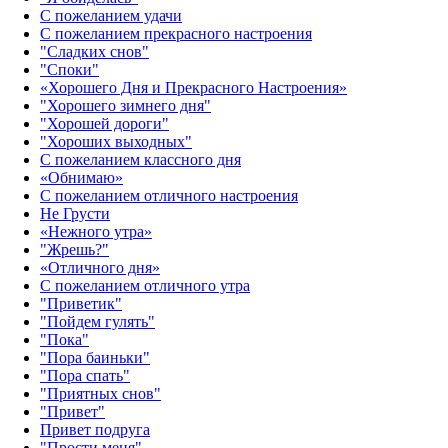
С пожеланием удачи
С пожеланием прекрасного настроения
"Сладких снов"
"Споки"
«Хорошего Дня и Прекрасного Настроения»
"Хорошего зимнего дня"
"Хорошей дороги"
"Хороших выходных"
С пожеланием классного дня
«Обнимаю»
С пожеланием отличного настроения
Не Грусти
«Нежного утра»‎
"Жрешь?"
«Отличного дня»‎
С пожеланием отличного утра
"Приветик"
"Пойдем гулять"
"Пока"
"Пора баиньки"
"Пора спать"
"Приятных снов"
"Привет"
Привет подруга
"Прости меня"