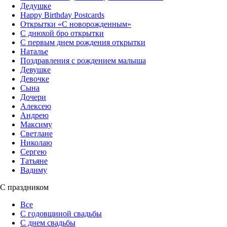
Дедушке
Happy Birthday Postcards
Открытки «‎С новорожденным»
С днюхой бро открытки
С первым днем рождения открытки
Наталье
Поздравления с рождением малыша
Девушке
Девочке
Сына
Дочери
Алексею
Андрею
Максиму
Светлане
Николаю
Сергею
Татьяне
Вадиму
С праздником
Все
С годовщиной свадьбы
С днем свадьбы