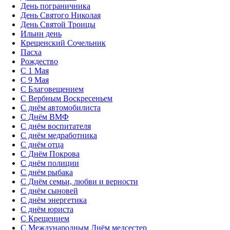
День пограничника
День Святого Николая
День Святой Троицы
Ильин день
Крещенский Сочельник
Пасха
Рождество
С 1 Мая
С 9 Мая
С Благовещением
С Вербным Воскресеньем
С днём автомобилиста
С Днём ВМФ
С днём воспитателя
С днём медработника
С днём отца
С Днём Покрова
С днём полиции
С днём рыбака
С Днём семьи, любви и верности
С днём сыновей
С днём энергетика
С днём юриста
С Крещением
С Международным Днём медсестер