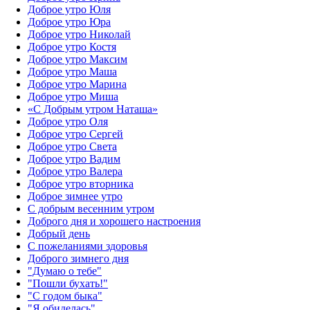
Доброе утро Юля
Доброе утро Юра
Доброе утро Николай
Доброе утро Костя
Доброе утро Максим
Доброе утро Маша
Доброе утро Марина
Доброе утро Миша
«С Добрым утром Наташа»
Доброе утро Оля
Доброе утро Сергей
Доброе утро Света
Доброе утро Вадим
Доброе утро Валера
Доброе утро вторника
Доброе зимнее утро
С добрым весенним утром
Доброго дня и хорошего настроения
Добрый день
С пожеланиями здоровья
Доброго зимнего дня
"Думаю о тебе"
"Пошли бухать!"
"С годом быка"
"Я обиделась"