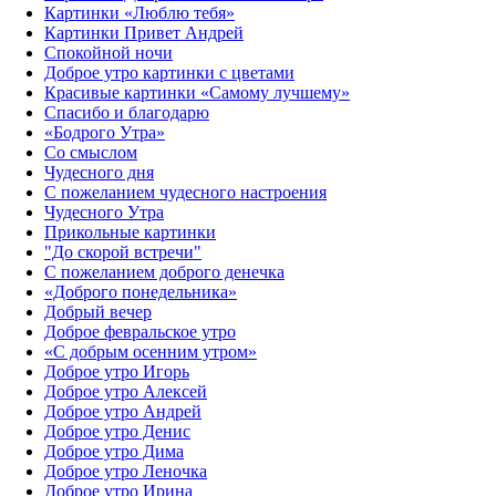
Картинки «Люблю тебя»
Картинки Привет Андрей
Спокойной ночи
Доброе утро картинки с цветами
Красивые картинки «Самому лучшему»
Спасибо и благодарю
«‎Бодрого Утра»‎
Со смыслом
Чудесного дня
С пожеланием чудесного настроения
Чудесного Утра
Прикольные картинки
"До скорой встречи"
С пожеланием доброго денечка
«Доброго понедельника»‎
Добрый вечер
Доброе февральское утро
«С добрым осенним утром»‎
Доброе утро Игорь
Доброе утро Алексей
Доброе утро Андрей
Доброе утро Денис
Доброе утро Дима
Доброе утро Леночка
Доброе утро Ирина