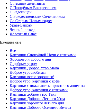
С первым днем зимы
С Прощёным Воскресеньем
С Радоницей
С Рождественским Сочельником
Со Старым Новым годом
Ураза-Байрам
Чистый четверг
Яблочный Спас
Ежедневные
Все
Картинки Спокойной Ночи с котиками
Хорошего и доброго дня
С добрым утром
Картинки Доброе Утро Мама
Доброе утро любимая
Картинки всего хорошего!
Доброе утро, картинки с кофе
Картинки с пожеланием приятного аппетита
Доброе утро, картинки с котиками
Картинки доброе утро Таня
Картинки Доброго Летнего Утра
Картинки хорошего летнего дня
Картинки Доброго Осеннего Вечера