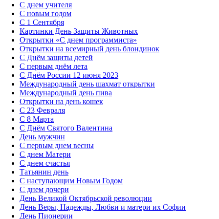
С днем учителя
С новым годом
С 1 Сентября
Картинки День Защиты Животных
Открытки «‎С днем программиста»‎
Открытки на всемирный день блондинок
С Днём защиты детей
С первым днём лета
С Днём России 12 июня 2023
Международный день шахмат открытки
Международный день пива
Открытки на день кошек
С 23 Февраля
С 8 Марта
С Днём Святого Валентина
День мужчин
С первым днем весны
С днем Матери
C днем счастья
Татьянин день
C наступающим Новым Годом
C днем дочери
День Великой Октябрьской революции
День Веры, Надежды, Любви и матери их Софии
День Пионерии