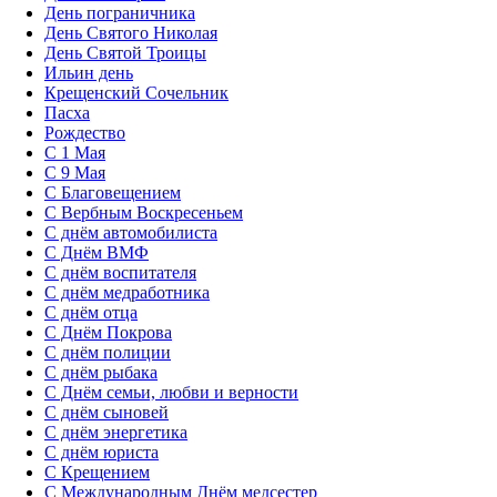
День пограничника
День Святого Николая
День Святой Троицы
Ильин день
Крещенский Сочельник
Пасха
Рождество
С 1 Мая
С 9 Мая
С Благовещением
С Вербным Воскресеньем
С днём автомобилиста
С Днём ВМФ
С днём воспитателя
С днём медработника
С днём отца
С Днём Покрова
С днём полиции
С днём рыбака
С Днём семьи, любви и верности
С днём сыновей
С днём энергетика
С днём юриста
С Крещением
С Международным Днём медсестер