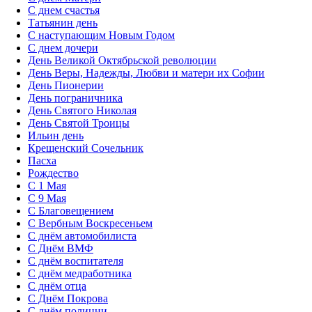
C днем счастья
Татьянин день
C наступающим Новым Годом
C днем дочери
День Великой Октябрьской революции
День Веры, Надежды, Любви и матери их Софии
День Пионерии
День пограничника
День Святого Николая
День Святой Троицы
Ильин день
Крещенский Сочельник
Пасха
Рождество
С 1 Мая
С 9 Мая
С Благовещением
С Вербным Воскресеньем
С днём автомобилиста
С Днём ВМФ
С днём воспитателя
С днём медработника
С днём отца
С Днём Покрова
С днём полиции