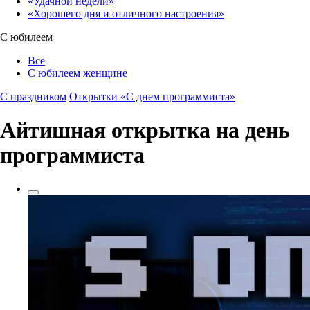
«Удачной недели»‎
«Хорошего дня и отличного настроения»‎
С юбилеем
Все
С юбилеем женщине
С праздником
Открытки «‎С днем программиста»‎
Айтишная открытка на день
программиста