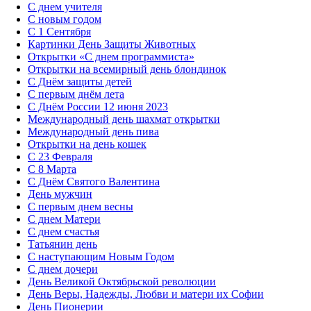
С днем учителя
С новым годом
С 1 Сентября
Картинки День Защиты Животных
Открытки «‎С днем программиста»‎
Открытки на всемирный день блондинок
С Днём защиты детей
С первым днём лета
С Днём России 12 июня 2023
Международный день шахмат открытки
Международный день пива
Открытки на день кошек
С 23 Февраля
С 8 Марта
С Днём Святого Валентина
День мужчин
С первым днем весны
С днем Матери
C днем счастья
Татьянин день
C наступающим Новым Годом
C днем дочери
День Великой Октябрьской революции
День Веры, Надежды, Любви и матери их Софии
День Пионерии