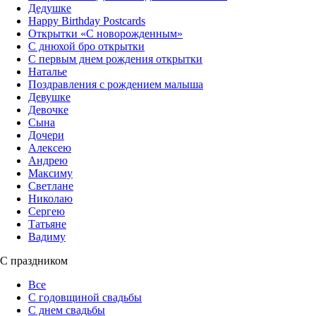
Дедушке
Happy Birthday Postcards
Открытки «‎С новорожденным»
С днюхой бро открытки
С первым днем рождения открытки
Наталье
Поздравления с рождением малыша
Девушке
Девочке
Сына
Дочери
Алексею
Андрею
Максиму
Светлане
Николаю
Сергею
Татьяне
Вадиму
С праздником
Все
С годовщиной свадьбы
С днем свадьбы