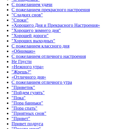
С пожеланием удачи
С пожеланием прекрасного настроения
"Сладких снов"
"Споки"
«Хорошего Дня и Прекрасного Настроения»
"Хорошего зимнего дня"
"Хорошей дороги"
"Хороших выходных"
С пожеланием классного дня
«Обнимаю»
С пожеланием отличного настроения
Не Грусти
«Нежного утра»‎
"Жрешь?"
«Отличного дня»‎
С пожеланием отличного утра
"Приветик"
"Пойдем гулять"
"Пока"
"Пора баиньки"
"Пора спать"
"Приятных снов"
"Привет"
Привет подруга
"Прости меня"