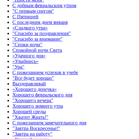
С добрым февральским утром
"С первым снегом"
С Пятницей
С последним днем января
«Сладкого утра»‎
"Спасибо за поздравления"
"Спасибо за внимание"
"Споки ночи"
Спокойной ночи Света
«Удачного дня»‎
«Улыбнись»‎
"Ура"
С пожеланием успехов в учебе
"Все будет хорошо"
Выздоравливай
«‎Хорошего денечка»‎
Хорошего февральского дня
"Хорошего вечера"
Хорошего зимнего утра
Хорошей среды
"Хватит Жрать!"
С пожеланием замечательного дня
"Завтра Воскресенье!"
"Завтра на работу"