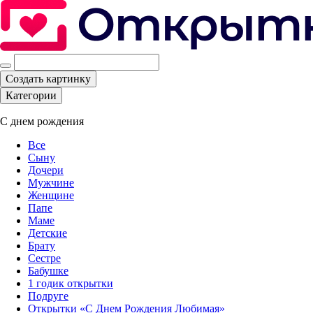
Создать картинку
Категории
С днем рождения
Все
Сыну
Дочери
Мужчине
Женщине
Папе
Маме
Детские
Брату
Сестре
Бабушке
1 годик открытки
Подруге
Открытки «С Днем Рождения Любимая»‎