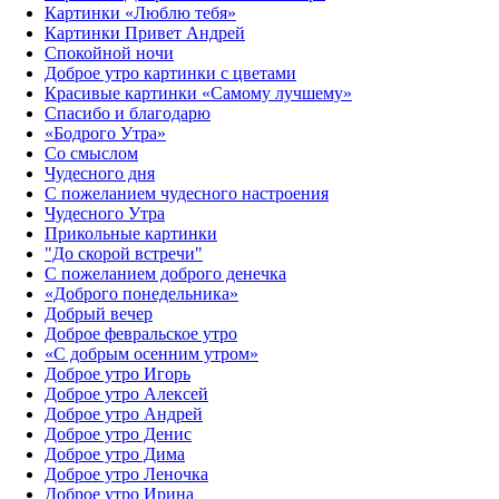
Картинки «Люблю тебя»
Картинки Привет Андрей
Спокойной ночи
Доброе утро картинки с цветами
Красивые картинки «Самому лучшему»
Спасибо и благодарю
«‎Бодрого Утра»‎
Со смыслом
Чудесного дня
С пожеланием чудесного настроения
Чудесного Утра
Прикольные картинки
"До скорой встречи"
С пожеланием доброго денечка
«Доброго понедельника»‎
Добрый вечер
Доброе февральское утро
«С добрым осенним утром»‎
Доброе утро Игорь
Доброе утро Алексей
Доброе утро Андрей
Доброе утро Денис
Доброе утро Дима
Доброе утро Леночка
Доброе утро Ирина