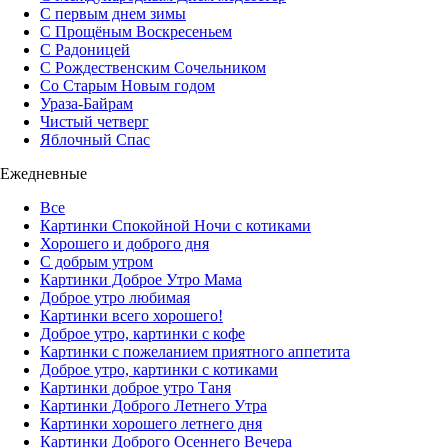
С первым днем зимы
С Прощёным Воскресеньем
С Радоницей
С Рождественским Сочельником
Со Старым Новым годом
Ураза-Байрам
Чистый четверг
Яблочный Спас
Ежедневные
Все
Картинки Спокойной Ночи с котиками
Хорошего и доброго дня
С добрым утром
Картинки Доброе Утро Мама
Доброе утро любимая
Картинки всего хорошего!
Доброе утро, картинки с кофе
Картинки с пожеланием приятного аппетита
Доброе утро, картинки с котиками
Картинки доброе утро Таня
Картинки Доброго Летнего Утра
Картинки хорошего летнего дня
Картинки Доброго Осеннего Вечера