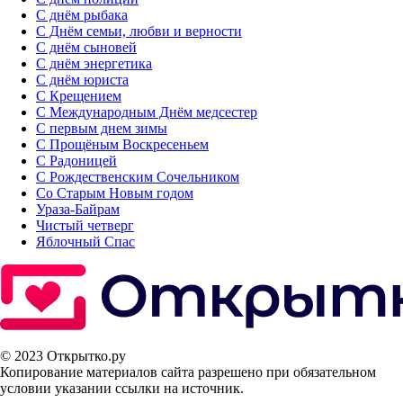
С днём рыбака
С Днём семьи, любви и верности
С днём сыновей
С днём энергетика
С днём юриста
С Крещением
С Международным Днём медсестер
С первым днем зимы
С Прощёным Воскресеньем
С Радоницей
С Рождественским Сочельником
Со Старым Новым годом
Ураза-Байрам
Чистый четверг
Яблочный Спас
© 2023 Открытко.ру
Копирование материалов сайта разрешено при обязательном
условии указании ссылки на источник.