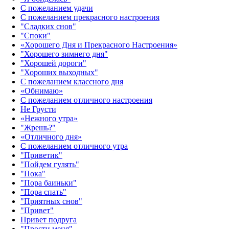
С пожеланием удачи
С пожеланием прекрасного настроения
"Сладких снов"
"Споки"
«Хорошего Дня и Прекрасного Настроения»
"Хорошего зимнего дня"
"Хорошей дороги"
"Хороших выходных"
С пожеланием классного дня
«Обнимаю»
С пожеланием отличного настроения
Не Грусти
«Нежного утра»‎
"Жрешь?"
«Отличного дня»‎
С пожеланием отличного утра
"Приветик"
"Пойдем гулять"
"Пока"
"Пора баиньки"
"Пора спать"
"Приятных снов"
"Привет"
Привет подруга
"Прости меня"