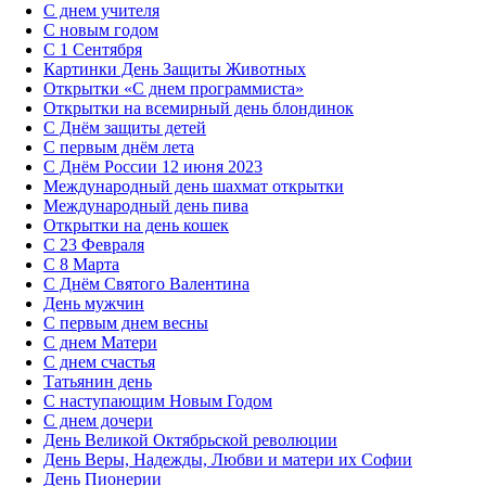
С днем учителя
С новым годом
С 1 Сентября
Картинки День Защиты Животных
Открытки «‎С днем программиста»‎
Открытки на всемирный день блондинок
С Днём защиты детей
С первым днём лета
С Днём России 12 июня 2023
Международный день шахмат открытки
Международный день пива
Открытки на день кошек
С 23 Февраля
С 8 Марта
С Днём Святого Валентина
День мужчин
С первым днем весны
С днем Матери
C днем счастья
Татьянин день
C наступающим Новым Годом
C днем дочери
День Великой Октябрьской революции
День Веры, Надежды, Любви и матери их Софии
День Пионерии