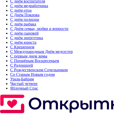
С днём воспитателя
С днём медработника
С днём отца
С Днём Покрова
С днём полиции
С днём рыбака
С Днём семьи, любви и верности
С днём сыновей
С днём энергетика
С днём юриста
С Крещением
С Международным Днём медсестер
С первым днем зимы
С Прощёным Воскресеньем
С Радоницей
С Рождественским Сочельником
Со Старым Новым годом
Ураза-Байрам
Чистый четверг
Яблочный Спас