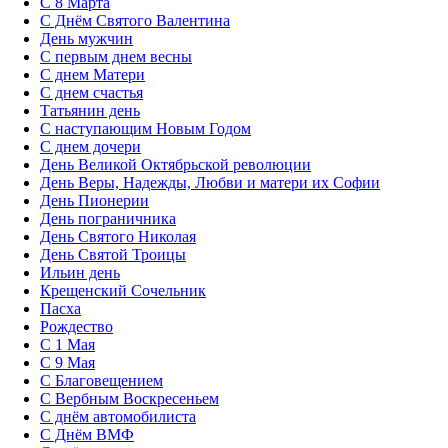
С 8 Марта
С Днём Святого Валентина
День мужчин
С первым днем весны
С днем Матери
C днем счастья
Татьянин день
C наступающим Новым Годом
C днем дочери
День Великой Октябрьской революции
День Веры, Надежды, Любви и матери их Софии
День Пионерии
День пограничника
День Святого Николая
День Святой Троицы
Ильин день
Крещенский Сочельник
Пасха
Рождество
С 1 Мая
С 9 Мая
С Благовещением
С Вербным Воскресеньем
С днём автомобилиста
С Днём ВМФ