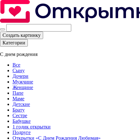
Создать картинку
Категории
С днем рождения
Все
Сыну
Дочери
Мужчине
Женщине
Папе
Маме
Детские
Брату
Сестре
Бабушке
1 годик открытки
Подруге
Открытки «С Днем Рождения Любимая»‎