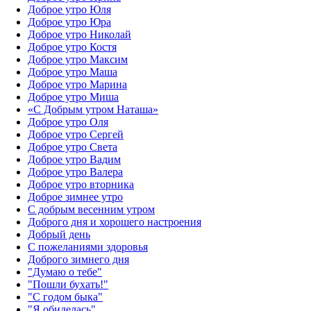
Доброе утро Юля
Доброе утро Юра
Доброе утро Николай
Доброе утро Костя
Доброе утро Максим
Доброе утро Маша
Доброе утро Марина
Доброе утро Миша
«С Добрым утром Наташа»
Доброе утро Оля
Доброе утро Сергей
Доброе утро Света
Доброе утро Вадим
Доброе утро Валера
Доброе утро вторника
Доброе зимнее утро
С добрым весенним утром
Доброго дня и хорошего настроения
Добрый день
С пожеланиями здоровья
Доброго зимнего дня
"Думаю о тебе"
"Пошли бухать!"
"С годом быка"
"Я обиделась"