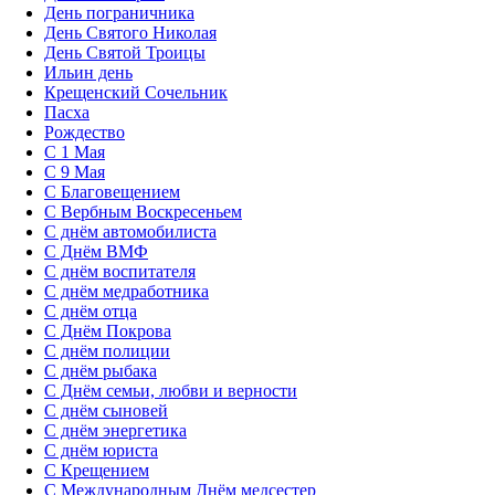
День пограничника
День Святого Николая
День Святой Троицы
Ильин день
Крещенский Сочельник
Пасха
Рождество
С 1 Мая
С 9 Мая
С Благовещением
С Вербным Воскресеньем
С днём автомобилиста
С Днём ВМФ
С днём воспитателя
С днём медработника
С днём отца
С Днём Покрова
С днём полиции
С днём рыбака
С Днём семьи, любви и верности
С днём сыновей
С днём энергетика
С днём юриста
С Крещением
С Международным Днём медсестер