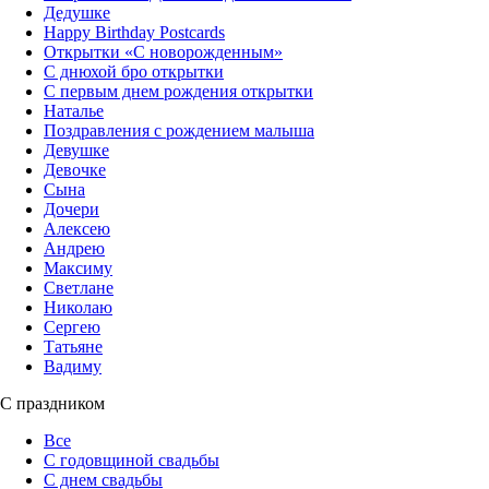
Дедушке
Happy Birthday Postcards
Открытки «‎С новорожденным»
С днюхой бро открытки
С первым днем рождения открытки
Наталье
Поздравления с рождением малыша
Девушке
Девочке
Сына
Дочери
Алексею
Андрею
Максиму
Светлане
Николаю
Сергею
Татьяне
Вадиму
С праздником
Все
С годовщиной свадьбы
С днем свадьбы