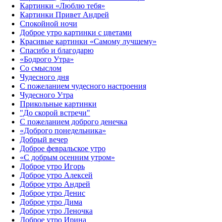
Картинки «Люблю тебя»
Картинки Привет Андрей
Спокойной ночи
Доброе утро картинки с цветами
Красивые картинки «Самому лучшему»
Спасибо и благодарю
«‎Бодрого Утра»‎
Со смыслом
Чудесного дня
С пожеланием чудесного настроения
Чудесного Утра
Прикольные картинки
"До скорой встречи"
С пожеланием доброго денечка
«Доброго понедельника»‎
Добрый вечер
Доброе февральское утро
«С добрым осенним утром»‎
Доброе утро Игорь
Доброе утро Алексей
Доброе утро Андрей
Доброе утро Денис
Доброе утро Дима
Доброе утро Леночка
Доброе утро Ирина