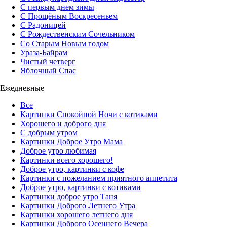
С первым днем зимы
С Прощёным Воскресеньем
С Радоницей
С Рождественским Сочельником
Со Старым Новым годом
Ураза-Байрам
Чистый четверг
Яблочный Спас
Ежедневные
Все
Картинки Спокойной Ночи с котиками
Хорошего и доброго дня
С добрым утром
Картинки Доброе Утро Мама
Доброе утро любимая
Картинки всего хорошего!
Доброе утро, картинки с кофе
Картинки с пожеланием приятного аппетита
Доброе утро, картинки с котиками
Картинки доброе утро Таня
Картинки Доброго Летнего Утра
Картинки хорошего летнего дня
Картинки Доброго Осеннего Вечера