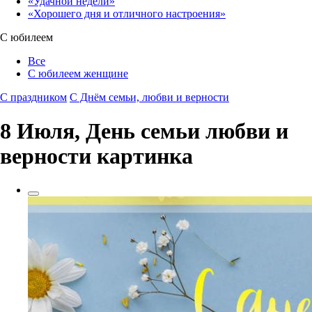
«Удачной недели»‎
«Хорошего дня и отличного настроения»‎
С юбилеем
Все
С юбилеем женщине
С праздником
С Днём семьи, любви и верности
8 Июля, День семьи любви и
верности картинка