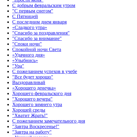
С добрым февральским утром
"С первым снегом"
С Пятницей
С последним днем января
«Сладкого утра»‎
"Спасибо за поздравления"
"Спасибо за внимание"
"Споки ночи"
Спокойной ночи Света
«Удачного дня»‎
«Улыбнись»‎
"Ура"
С пожеланием успехов в учебе
"Все будет хорошо"
Выздоравливай
«‎Хорошего денечка»‎
Хорошего февральского дня
"Хорошего вечера"
Хорошего зимнего утра
Хорошей среды
"Хватит Жрать!"
С пожеланием замечательного дня
"Завтра Воскресенье!"
"Завтра на работу"